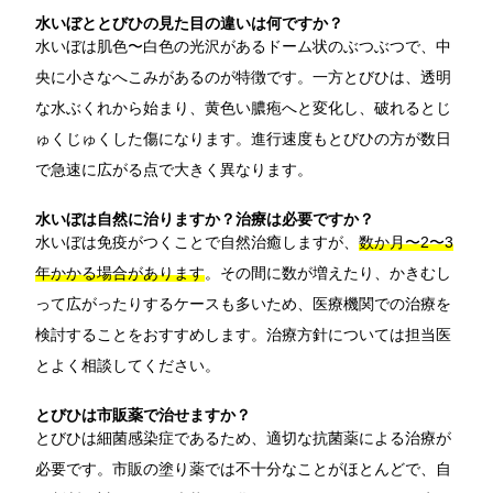
水いぼととびひの見た目の違いは何ですか？
水いぼは肌色〜白色の光沢があるドーム状のぶつぶつで、中
央に小さなへこみがあるのが特徴です。一方とびひは、透明
な水ぶくれから始まり、黄色い膿疱へと変化し、破れるとじ
ゅくじゅくした傷になります。進行速度もとびひの方が数日
で急速に広がる点で大きく異なります。
水いぼは自然に治りますか？治療は必要ですか？
水いぼは免疫がつくことで自然治癒しますが、
数か月〜2〜3
年かかる場合があります
。その間に数が増えたり、かきむし
って広がったりするケースも多いため、医療機関での治療を
検討することをおすすめします。治療方針については担当医
とよく相談してください。
とびひは市販薬で治せますか？
とびひは細菌感染症であるため、適切な抗菌薬による治療が
必要です。市販の塗り薬では不十分なことがほとんどで、自