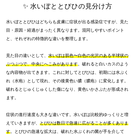
✨ 水いぼととびひの見分け方
水いぼととびひはどちらも皮膚に症状が出る感染症ですが、見た
目・原因・経過がまったく異なります。混同しやすいポイント
と、それぞれの特徴的な違いを整理します。
見た目の違いとして、
水いぼは肌色〜白色の光沢のある半球状の
ぶつぶつで、中央にへこみがあります
。破れると白いカスのよう
な内容物が出てきます。これに対してとびひは、初期には水ぶく
れ（水疱）として現れ、その後黄色い膿（膿疱）に変化します。
破れるとじゅくじゅくした傷になり、黄色いかさぶたが形成され
ます。
症状の進行速度も大きな違いです。水いぼは比較的ゆっくりと増
えていきますが、
とびひは数日で急速に広がることが多くありま
す
。とびひの急速な拡大は、破れた水ぶくれの菌が手を介して