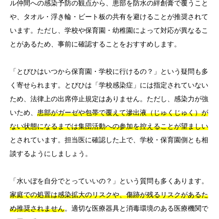
ル仲間への感染予防の観点から、患部を防水の絆創膏で覆うこと
や、タオル・浮き輪・ビート板の共有を避けることが推奨されて
います。ただし、学校や保育園・幼稚園によって対応が異なるこ
とがあるため、事前に確認することをおすすめします。
「とびひはいつから保育園・学校に行けるの？」という疑問も多
く寄せられます。とびひは「学校感染症」には指定されていない
ため、法律上の出席停止規定はありません。ただし、感染力が強
いため、
患部がガーゼや包帯で覆えて滲出液（じゅくじゅく）が
ない状態になるまでは集団活動への参加を控えることが望ましい
とされています。担当医に確認した上で、学校・保育園側とも相
談するようにしましょう。
「水いぼを自分でとっていいの？」という質問も多くあります。
家庭での処置は感染拡大のリスクや、傷跡が残るリスクがあるた
め推奨されません
。適切な医療器具と消毒環境のある医療機関で