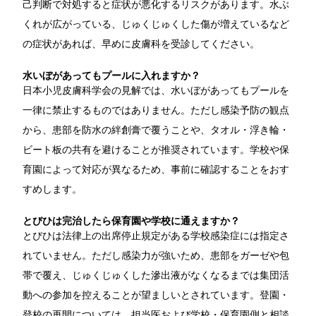
己判断で対処すると症状が悪化するリスクがあります。水ぶ
くれが広がっている、じゅくじゅくした傷が増えているなど
の症状があれば、早めに皮膚科を受診してください。
水いぼがあってもプールに入れますか？
日本小児皮膚科学会の見解では、水いぼがあってもプールを
一律に禁止するものではありません。ただし感染予防の観点
から、患部を防水の絆創膏で覆うことや、タオル・浮き輪・
ビート板の共有を避けることが推奨されています。学校や保
育園によって対応が異なるため、事前に確認することをおす
すめします。
とびひは完治したら保育園や学校に通えますか？
とびひは法律上の出席停止規定がある学校感染症には指定さ
れていません。ただし感染力が強いため、患部をガーゼや包
帯で覆え、じゅくじゅくした滲出液がなくなるまでは集団活
動への参加を控えることが望ましいとされています。登園・
登校の再開については、担当医および学校・保育園側と相談