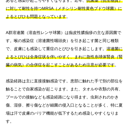
あると感染が起こりやすくなります。近年、
抗菌薬（抗生物質）
に対して耐性を持つMRSA（メチシリン耐性黄色ブドウ球菌）に
よるとびひも問題となっています
。
A群溶連菌（溶血性レンサ球菌）は痂皮性膿痂疹の主な原因菌で
す。喉の感染症（溶連菌性咽頭炎）を引き起こす菌と同じ種類
で、皮膚にも感染して重症のとびひを引き起こします。
溶連菌に
よるとびひは全身症状を伴いやすく、まれに急性糸球体腎炎（腎
臓の病気）の合併症を起こすことがあるため注意が必要です
。
感染経路は主に直接接触感染です。患部に触れた手で別の部位を
触ることで自家感染が起こります。また、タオルや衣類の共有、
プールでの接触なども感染経路になり得ます。虫刺されのかき
傷、湿疹、擦り傷などが細菌の侵入口となることが多く、特に夏
場は汗で皮膚のバリア機能が低下するため感染しやすくなりま
す。