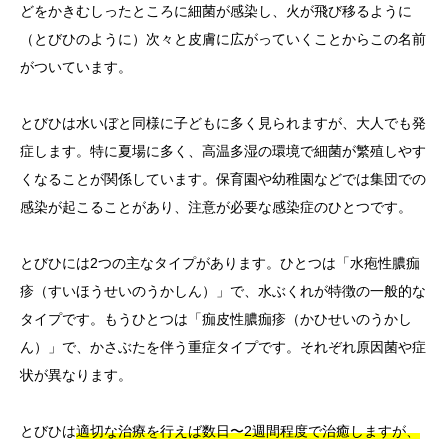
どをかきむしったところに細菌が感染し、火が飛び移るように
（とびひのように）次々と皮膚に広がっていくことからこの名前
がついています。
とびひは水いぼと同様に子どもに多く見られますが、大人でも発
症します。特に夏場に多く、高温多湿の環境で細菌が繁殖しやす
くなることが関係しています。保育園や幼稚園などでは集団での
感染が起こることがあり、注意が必要な感染症のひとつです。
とびひには2つの主なタイプがあります。ひとつは「水疱性膿痂
疹（すいほうせいのうかしん）」で、水ぶくれが特徴の一般的な
タイプです。もうひとつは「痂皮性膿痂疹（かひせいのうかし
ん）」で、かさぶたを伴う重症タイプです。それぞれ原因菌や症
状が異なります。
とびひは
適切な治療を行えば数日〜2週間程度で治癒しますが、