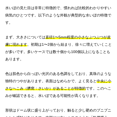
水いぼの見た目は非常に特徴的で、慣れれば比較的わかりやすい
病気のひとつです。以下のような外観が典型的な水いぼの特徴で
す。
まず、大きさについては
直径1〜5mm程度の小さなぶつぶつが皮
膚に現れます
。初期は1〜2個から始まり、徐々に増えていくこと
が多いです。多いケースでは数十個から100個以上になることも
あります。
色は肌色から白っぽい光沢のある色調をしており、真珠のような
独特のつやがあります。表面はなめらかで、よく見ると
中央に小
さなへこみ（臍窩：さいか）があることが特徴的
です。このへこ
みが確認できると、水いぼである可能性が高くなります。
形状はドーム状に盛り上がっており、触ると少し硬めのプニプニ