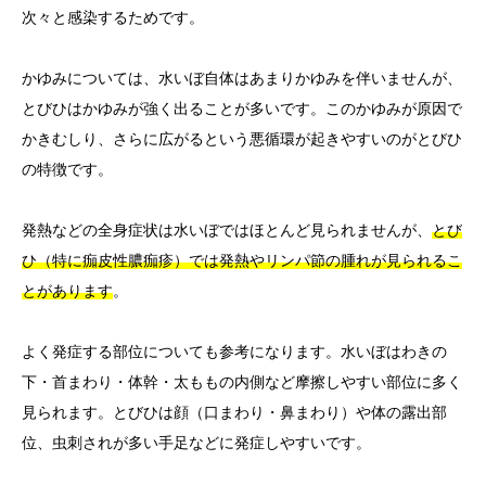
次々と感染するためです。
かゆみについては、水いぼ自体はあまりかゆみを伴いませんが、
とびひはかゆみが強く出ることが多いです。このかゆみが原因で
かきむしり、さらに広がるという悪循環が起きやすいのがとびひ
の特徴です。
発熱などの全身症状は水いぼではほとんど見られませんが、
とび
ひ（特に痂皮性膿痂疹）では発熱やリンパ節の腫れが見られるこ
とがあります
。
よく発症する部位についても参考になります。水いぼはわきの
下・首まわり・体幹・太ももの内側など摩擦しやすい部位に多く
見られます。とびひは顔（口まわり・鼻まわり）や体の露出部
位、虫刺されが多い手足などに発症しやすいです。