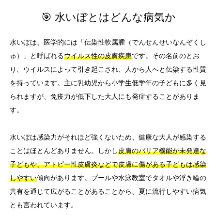
🎯 水いぼとはどんな病気か
水いぼは、医学的には「伝染性軟属腫（でんせんせいなんぞくし
ゅ）」と呼ばれる
ウイルス性の皮膚疾患
です。その名前のとお
り、ウイルスによって引き起こされ、人から人へと伝染する性質
を持っています。主に乳幼児から小学生低学年の子どもに多く見
られますが、免疫力が低下した大人にも発症することがありま
す。
水いぼは感染力がそれほど強くないため、健康な大人が感染する
ことはほとんどありません。しかし
皮膚のバリア機能が未発達な
子どもや、アトピー性皮膚炎などで皮膚に傷がある子どもは感染
しやすい
傾向があります。プールや水泳教室でタオルや浮き輪の
共有を通じて広がることがあることから、夏に流行しやすい病気
とも言われています。