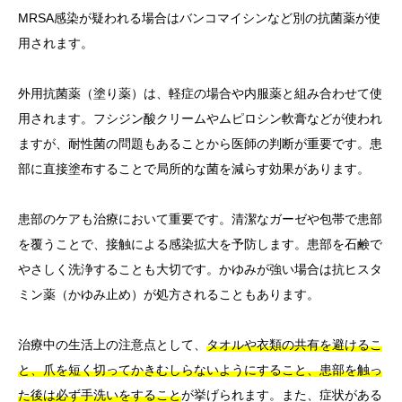
MRSA感染が疑われる場合はバンコマイシンなど別の抗菌薬が使
用されます。
外用抗菌薬（塗り薬）は、軽症の場合や内服薬と組み合わせて使
用されます。フシジン酸クリームやムピロシン軟膏などが使われ
ますが、耐性菌の問題もあることから医師の判断が重要です。患
部に直接塗布することで局所的な菌を減らす効果があります。
患部のケアも治療において重要です。清潔なガーゼや包帯で患部
を覆うことで、接触による感染拡大を予防します。患部を石鹸で
やさしく洗浄することも大切です。かゆみが強い場合は抗ヒスタ
ミン薬（かゆみ止め）が処方されることもあります。
治療中の生活上の注意点として、
タオルや衣類の共有を避けるこ
と、爪を短く切ってかきむしらないようにすること、患部を触っ
た後は必ず手洗いをすること
が挙げられます。また、症状がある