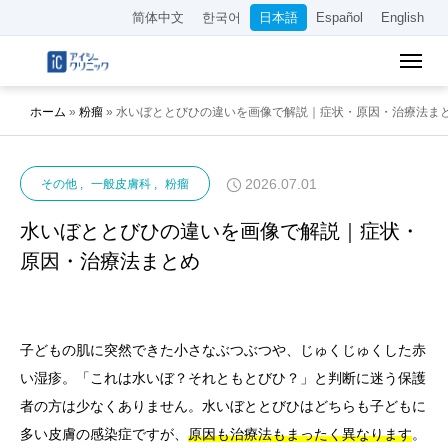
简体中文
한국어
日本語
Español
English
ホーム
»
粉瘤
»
水いぼととびひの違いを画像で解説｜症状・原因・治療法ま
2026.07.01
その他
一般皮膚科
粉瘤
水いぼととびひの違いを画像で解説｜症状・
原因・治療法まとめ
子どもの肌に突然できた小さなぶつぶつや、じゅくじゅくした赤
い湿疹。「これは水いぼ？それともとびひ？」と判断に迷う保護
者の方は少なくありません。水いぼととびひはどちらも子どもに
多い皮膚の感染症ですが、
原因も治療法もまったく異なります
。