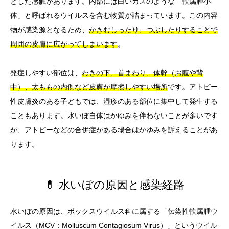
とした感触があります。内部には白いカスのような「軟属腫小
体」と呼ばれるウイルスを含む物質が詰まっています。この内容
物が感染源となるため、
かきむしったり、つぶしたりすることで
周囲の皮膚に広がってしまいます
。
発症しやすい部位は、
わきの下、首まわり、体幹（お腹や背
中）、太ももの内側など皮膚が摩擦しやすい場所
です。アトピー
性皮膚炎のある子どもでは、湿疹のある部位に集中して発生する
こともあります。水いぼ自体はかゆみを伴わないことが多いです
が、アトピーなどの合併症がある場合はかゆみを訴えることがあ
ります。
💊 水いぼの原因と感染経路
水いぼの原因は、ポックスウイルス科に属する「伝染性軟属腫ウ
イルス（MCV：Molluscum Contagiosum Virus）」というウイル