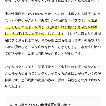
がっていきます。発熱などの全身症状はほとんど見られません。
痂皮性膿痂疹（かひせいのうかしん）は、水疱よりも膿疱（のう
ほう）や厚いかさぶた（痂皮）が特徴的なタイプです。
滲出液
（しんしゅつえき）が固まった黄色〜蜂蜜色のかさぶたが付着
し、その下は赤く炎症を起こしています
。顔、特に口周りや鼻周
辺に多く見られますが、体の各部位にも発症します。発熱やリン
パ節の腫れなど、全身症状を伴うことがあります。水疱性に比べ
て症状が重く、治療に時間がかかることが多いです。
いずれのタイプでも、初期症状として虫刺されや擦り傷などの小
さな傷から始まることが多く、そこから急速に広がっていくのが
特徴です。患部周囲の皮膚の赤み、腫れ、熱感などの炎症症状が
見られます。
Q. 水いぼととびひの進行速度の違いは？