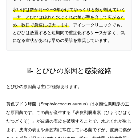
水いぼは数か月〜2〜3年かけてゆっくりと数が増えていく
一方、とびひは破れた水ぶくれの菌が手を介して広がるた
め、数日で急速に拡大します
。アイシークリニックでも、
とびひは放置すると短期間で重症化するケースが多く、気
になる症状があれば早めの受診を推奨しています。
📝 とびひの原因と感染経路
とびひの原因菌は主に2種類あります。
黄色ブドウ球菌（Staphylococcus aureus）は水疱性膿痂疹の主
な原因菌です。この菌が産生する「表皮剥脱毒素（ひょうひはく
だつどくそ）」が皮膚の表皮を破壊することで、水ぶくれが生じ
ます。皮膚の表面や鼻腔内に常在している菌ですが、皮膚に傷が