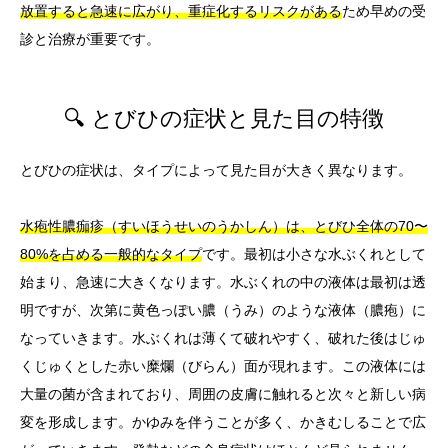
放置すると急速に広がり、重症化するリスクがある
ため早めの受
診と治療が重要です。
🔍 とびひの症状と見た目の特徴
とびひの症状は、タイプによって見た目が大きく異なります。
水疱性膿痂疹（すいほうせいのうかしん）は、とびひ全体の70〜
80%を占める一般的なタイプ
です。最初は小さな水ぶくれとして
始まり、急速に大きくなります。水ぶくれの中の液体は最初は透
明ですが、次第に黄色っぽい膿（うみ）のような液体（膿疱）に
なっていきます。水ぶくれは薄くて破れやすく、破れた後はじゅ
くじゅくとした赤い糜爛（びらん）面が現れます。この液体には
大量の菌が含まれており、周囲の皮膚に触れると次々と新しい病
変を形成します。かゆみを伴うことが多く、かきむしることで広