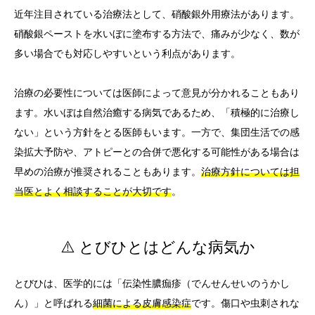
近年注目されている治療法として、硝酸銀外用療法があります。
硝酸銀ペーストを水いぼに塗布する方法で、痛みが少なく、数が
多い場合でも対応しやすいという利点があります。
治療の必要性については医師によって意見が分かれることもあり
ます。水いぼは自然治癒する病気であるため、「積極的に治療し
ない」という方針をとる医師もいます。一方で、集団生活での感
染拡大予防や、アトピーとの合併で悪化する可能性がある場合は
早めの治療が推奨されることもあります。
治療方針については担
当医とよく相談することが大切です
。
⚠️ とびひとはどんな病気か
とびひは、医学的には「伝染性膿痂疹（でんせんせいのうかし
ん）」と呼ばれる
細菌による皮膚感染症
です。傷口や虫刺されな