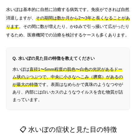
水いぼは基本的に自然に治癒する病気です。免疫ができれば自然
消退しますが、
その期間は数か月から2〜3年と長くなることがあ
ります
。その間に数が増えたり、かゆみで引っ掻いて広がったり
するため、医療機関での治療を検討するケースも多くあります。
Q. 水いぼの見た目の特徴を教えてください
水いぼは
直径1〜5mm程度の肌色〜白色の光沢があるドー
ム状のぶつぶつで、中央に小さなへこみ（臍窩）があるの
が最大の特徴
です。表面はなめらかで真珠のようなつやが
あり、内部には白いカスのようなウイルスを含む物質が詰
まっています。
📋 水いぼの症状と見た目の特徴