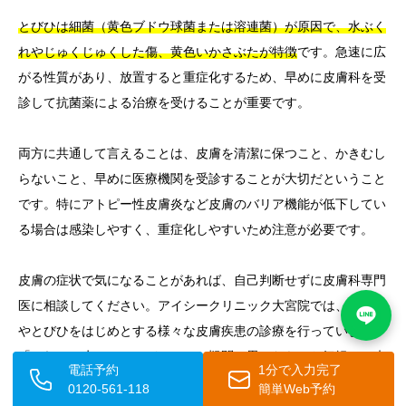
とびひは細菌（黄色ブドウ球菌または溶連菌）が原因で、水ぶく
れやじゅくじゅくした傷、黄色いかさぶたが特徴
です。急速に広
がる性質があり、放置すると重症化するため、早めに皮膚科を受
診して抗菌薬による治療を受けることが重要です。
両方に共通して言えることは、皮膚を清潔に保つこと、かきむし
らないこと、早めに医療機関を受診することが大切だということ
です。特にアトピー性皮膚炎など皮膚のバリア機能が低下してい
る場合は感染しやすく、重症化しやすいため注意が必要です。
皮膚の症状で気になることがあれば、自己判断せずに皮膚科専門
医に相談してください。アイシークリニック大宮院では、水いぼ
やとびひをはじめとする様々な皮膚疾患の診療を行っています。
「これって水いぼ？とびひ？」と疑問に思ったら、お気軽にご来
電話予約
1分で入力完了
院ください。早期発見・早期治療が、お子様の健康と快適な生活
0120-561-118
簡単Web予約