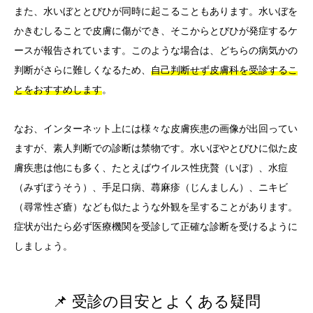
また、水いぼととびひが同時に起こることもあります。水いぼを
かきむしることで皮膚に傷ができ、そこからとびひが発症するケ
ースが報告されています。このような場合は、どちらの病気かの
判断がさらに難しくなるため、
自己判断せず皮膚科を受診するこ
とをおすすめします
。
なお、インターネット上には様々な皮膚疾患の画像が出回ってい
ますが、素人判断での診断は禁物です。水いぼやとびひに似た皮
膚疾患は他にも多く、たとえばウイルス性疣贅（いぼ）、水痘
（みずぼうそう）、手足口病、蕁麻疹（じんましん）、ニキビ
（尋常性ざ瘡）なども似たような外観を呈することがあります。
症状が出たら必ず医療機関を受診して正確な診断を受けるように
しましょう。
📌 受診の目安とよくある疑問