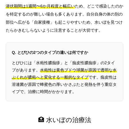
潜伏期間は1週間〜6か月程度と幅広い
ため、どこで感染したのか
を特定するのが難しい場合も多くあります。自分自身の体の別の
部位へ広がる「自家接種」も起こりやすいため、水いぼを見つけ
たらかきむしらないように注意することが大切です。
Q. とびひの2つのタイプの違いは何ですか
とびひには「水疱性膿痂疹」と「痂皮性膿痂疹」の2タイ
プがあります。
水疱性は黄色ブドウ球菌が原因で透明な水
ぶくれが膿疱へと変化する一般的なタイプ
です。痂皮性は
溶連菌が原因で蜂蜜色の厚いかさぶたと発熱を伴う重症タ
イプで、治療に時間がかかります。
🏥 水いぼの治療法