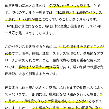
体質改善の基本となるのは、
免疫系のバランスを整える
ことで
す。現代のアレルギー患者では、
Th1細胞とTh2細胞のバランス
が崩れ、Th2細胞が優位
になっていることが多く見られます。
Th2細胞が優位になると、IgE抗体の産生が促進され、アレルギ
ー反応が起こりやすくなります。
このバランスを改善するためには、
生活習慣全般を見直すことが
必要
です。食事、睡眠、運動、ストレス管理など、多角的なアプ
ローチが求められます。また、腸内環境の改善も重要な要素の一
つです。
腸管は人体最大の免疫器官
であり、腸内細菌の状態が免
疫機能に大きく影響するためです。
体質改善は個人差が大きく、効果が現れるまでの期間も人によっ
て異なります。一般的には、継続的な取り組みを行った場合、
3
ヶ月から6ヶ月程度で何らかの変化を感じることが多い
とされて
います。しかし、
より根本的な改善には1年以上の長期的な取り