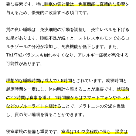
要な要素です。特に
睡眠の質と量は、免疫機能に直接的な影響
を
与えるため、優先的に改善すべき項目です。
質の良い睡眠は、免疫細胞の活動を調整し、炎症レベルを下げる
効果があります。睡眠不足が続くと、ストレスホルモンであるコ
ルチゾールの分泌が増加し、免疫機能が低下します。また、
Th1/Th2バランスも崩れやすくなり、アレルギー症状が悪化する
可能性があります。
理想的な睡眠時間は成人で7-8時間
とされています。就寝時間と
起床時間を一定にし、体内時計を整えることが重要です。
就寝前
の2-3時間は食事を避け、1時間前からはスマートフォンやテレビ
などのブルーライトを避ける
ことで、メラトニンの分泌を促進
し、質の良い睡眠を得ることができます。
寝室環境の整備も重要です。
室温は18-22度程度に保ち、湿度は