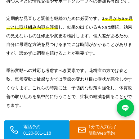
持つ人々との情報交換やサポートグループへの参加も有効です。
定期的な見直しと調整も継続のために必要です。
3ヶ月から6ヶ月
ごとに取り組み内容を評価
し、効果の出ているものは継続、効果
の見えないものは修正や変更を検討します。個人差があるため、
自分に最適な方法を見つけるまでには時間がかかることがありま
すが、諦めずに調整を続けることが重要です。
季節変動への対応も考慮すべき要素です。花粉症の方では春と
秋、気候変動に敏感な方では季節の変わり目に症状が悪化しやす
くなります。これらの時期には、予防的な対策を強化し、体質改
善の取り組みを集中的に行うことで、症状の軽減を図ることがで
きます。
ストレス管理は継続において特に重要です。体質改善への取り組
電話予約
1分で入力完了
み自体がストレスとならないよう、自分のペースで無理なく続け
0120-561-118
簡単Web予約