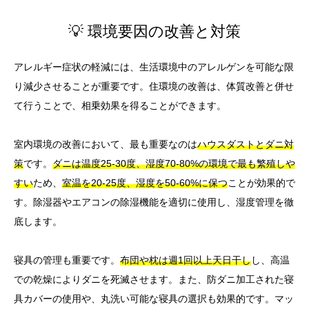
💡 環境要因の改善と対策
アレルギー症状の軽減には、生活環境中のアレルゲンを可能な限
り減少させることが重要です。住環境の改善は、体質改善と併せ
て行うことで、相乗効果を得ることができます。
室内環境の改善において、最も重要なのは
ハウスダストとダニ対
策
です。
ダニは温度25-30度、湿度70-80%の環境で最も繁殖しや
すい
ため、
室温を20-25度、湿度を50-60%に保つ
ことが効果的で
す。除湿器やエアコンの除湿機能を適切に使用し、湿度管理を徹
底します。
寝具の管理も重要です。
布団や枕は週1回以上天日干し
し、高温
での乾燥によりダニを死滅させます。また、防ダニ加工された寝
具カバーの使用や、丸洗い可能な寝具の選択も効果的です。マッ