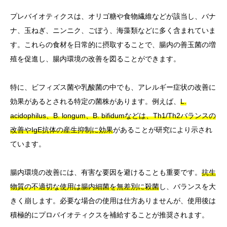
プレバイオティクスは、オリゴ糖や食物繊維などが該当し、バナ
ナ、玉ねぎ、ニンニク、ごぼう、海藻類などに多く含まれていま
す。これらの食材を日常的に摂取することで、腸内の善玉菌の増
殖を促進し、腸内環境の改善を図ることができます。
特に、ビフィズス菌や乳酸菌の中でも、アレルギー症状の改善に
効果があるとされる特定の菌株があります。例えば、
L.
acidophilus、B. longum、B. bifidumなどは、Th1/Th2バランスの
改善やIgE抗体の産生抑制に効果
があることが研究により示され
ています。
腸内環境の改善には、有害な要因を避けることも重要です。
抗生
物質の不適切な使用は腸内細菌を無差別に殺菌
し、バランスを大
きく崩します。必要な場合の使用は仕方ありませんが、使用後は
積極的にプロバイオティクスを補給することが推奨されます。