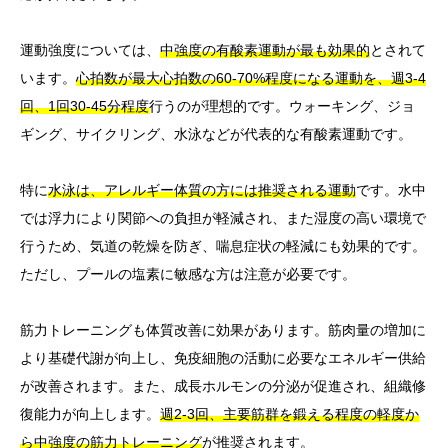
運動強度については、
中強度の有酸素運動が最も効果的
とされて
います。
心拍数が最大心拍数の60-70%程度になる運動を、週3-4
回、1回30-45分程度
行うのが理想的です。ウォーキング、ジョ
ギング、サイクリング、水泳などが代表的な有酸素運動です。
特に
水泳は、アレルギー体質の方には推奨される運動
です。水中
では浮力により関節への負担が軽減され、また湿度の高い環境で
行うため、気道の乾燥を防ぎ、喘息症状の軽減にも効果的です。
ただし、プールの塩素に敏感な方は注意が必要です。
筋力トレーニングも体質改善に効果があります。筋肉量の増加に
より基礎代謝が向上し、免疫細胞の活動に必要なエネルギー供給
が改善されます。また、成長ホルモンの分泌が促進され、組織修
復能力が向上します。
週2-3回、主要筋群を鍛える程度の軽度か
ら中強度の筋力トレーニング
が推奨されます。