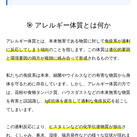
🎯 アレルギー体質とは何か
アレルギー体質とは、本来無害である物質に対して
免疫系が過剰
に反応してしまう傾向
のことを指します。この体質は
遺伝的要因
と環境要因の両方が複雑に絡み合って形成
されるものです。
私たちの免疫系は本来、細菌やウイルスなどの有害な物質から身
体を守るために存在しています。しかし、アレルギー体質の方で
は、花粉や食物タンパク質、ハウスダストなどの本来無害な物質
を有害と誤認識し、
IgE抗体を産生して過剰な免疫反応
を起こし
てしまいます。
この過剰反応により、
ヒスタミンなどの化学伝達物質が放出
さ
れ、くしゃみ、鼻水、湿疹、喘息発作などの様々な症状が現れま