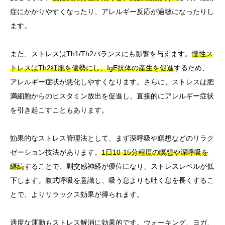
症にかかりやすくなったり、アレルギー反応が過敏になったりし
ます。
また、ストレスはTh1/Th2バランスにも影響を与えます。
慢性ス
トレスはTh2細胞を優勢にし、IgE抗体の産生を促進
するため、
アレルギー症状が悪化しやすくなります。さらに、ストレスは肥
満細胞からのヒスタミン放出を促進し、直接的にアレルギー症状
を引き起こすこともあります。
効果的なストレス管理法として、まず深呼吸や瞑想などのリラク
ゼーション技法があります。
1日10-15分程度の瞑想や深呼吸を
継続
することで、副交感神経が優位になり、ストレスレベルが低
下します。腹式呼吸を意識し、吸う息よりも吐く息を長くするこ
とで、よりリラックス効果が得られます。
適度な運動もストレス解消に効果的です。ウォーキング、ヨガ、