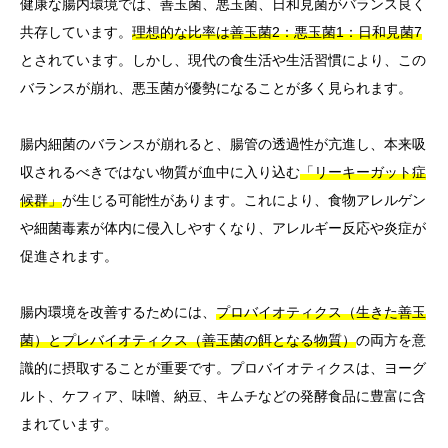
健康な腸内環境では、善玉菌、悪玉菌、日和見菌がバランス良く
共存しています。
理想的な比率は善玉菌2：悪玉菌1：日和見菌7
とされています。しかし、現代の食生活や生活習慣により、この
バランスが崩れ、悪玉菌が優勢になることが多く見られます。
腸内細菌のバランスが崩れると、腸管の透過性が亢進し、本来吸
収されるべきではない物質が血中に入り込む
「リーキーガット症
候群」
が生じる可能性があります。これにより、食物アレルゲン
や細菌毒素が体内に侵入しやすくなり、アレルギー反応や炎症が
促進されます。
腸内環境を改善するためには、
プロバイオティクス（生きた善玉
菌）とプレバイオティクス（善玉菌の餌となる物質）
の両方を意
識的に摂取することが重要です。プロバイオティクスは、ヨーグ
ルト、ケフィア、味噌、納豆、キムチなどの発酵食品に豊富に含
まれています。