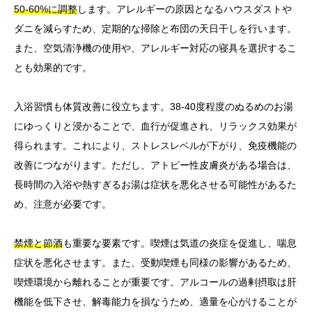
50-60%に調整
します。アレルギーの原因となるハウスダストや
ダニを減らすため、定期的な掃除と布団の天日干しを行います。
また、空気清浄機の使用や、アレルギー対応の寝具を選択するこ
とも効果的です。
入浴習慣も体質改善に役立ちます。38-40度程度のぬるめのお湯
にゆっくりと浸かることで、血行が促進され、リラックス効果が
得られます。これにより、ストレスレベルが下がり、免疫機能の
改善につながります。ただし、アトピー性皮膚炎がある場合は、
長時間の入浴や熱すぎるお湯は症状を悪化させる可能性があるた
め、注意が必要です。
禁煙と節酒
も重要な要素です。喫煙は気道の炎症を促進し、喘息
症状を悪化させます。また、受動喫煙も同様の影響があるため、
喫煙環境から離れることが重要です。アルコールの過剰摂取は肝
機能を低下させ、解毒能力を損なうため、適量を心がけることが