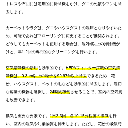
トレスや布団には定期的に掃除機をかけ、ダニの死骸やフンを除
去します。
カーペットやラグは、ダニやハウスダストの温床となりやすいた
め、可能であればフローリングに変更することが推奨されます。
どうしてもカーペットを使用する場合は、週2回以上の掃除機が
けと、年1-2回の専門的なクリーニングを行います。
空気清浄機の活用
も効果的です。
HEPAフィルター搭載の空気清
浄機は、0.3μm以上の粒子を99.97%以上除去
できるため、花
粉、ハウスダスト、ペットの毛などを効果的に除去します。適切
な容量の機器を選択し、
24時間稼働
させることで、室内の空気質
を改善できます。
換気も重要な要素です。
1日2-3回、各10-15分程度の換気
を行
い、室内の湿気や汚染物質を排出します。ただし、花粉の飛散時