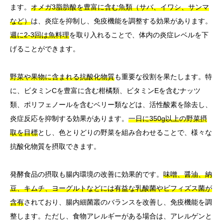
ます。
オメガ3脂肪酸を豊富に含む魚類（サバ、イワシ、サンマ
など）
は、炎症を抑制し、免疫機能を調整する効果があります。
週に2-3回は魚料理
を取り入れることで、体内の炎症レベルを下
げることができます。
野菜や果物に含まれる抗酸化物質
も重要な役割を果たします。特
に、ビタミンCを豊富に含む柑橘類、ビタミンEを含むナッツ
類、ポリフェノールを含むベリー類などは、活性酸素を除去し、
炎症反応を抑制する効果があります。
一日に350g以上の野菜摂
取を目標
とし、色とりどりの野菜を組み合わせることで、様々な
抗酸化物質を摂取できます。
発酵食品の摂取も腸内環境の改善に効果的です。
味噌、醤油、納
豆、キムチ、ヨーグルトなどには有益な乳酸菌やビフィズス菌が
含有
されており、腸内細菌叢のバランスを改善し、免疫機能を調
整します。ただし、食物アレルギーがある場合は、アレルゲンと