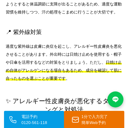
ようとすると体温調節に支障が出ることがあるため、適度な運動
習慣を維持しつつ、汗の処理をこまめに行うことが大切です。
📍 紫外線対策
過度な紫外線は皮膚に炎症を起こし、アレルギー性皮膚炎を悪化
させることがあります。外出時には日焼け止めを使用する・帽子
や日傘を活用するなどの対策をとりましょう。ただし、
日焼け止
め自体がアレルゲンになる場合もあるため、成分を確認して肌に
合ったものを選ぶことが重要です
。
✨ アレルギー性皮膚炎が悪化するタイミ
ングと対処法
電話予約
1分で入力完了
0120-561-118
簡単Web予約
アレルギー性皮膚炎は特定の時期や状況で悪化することがありま