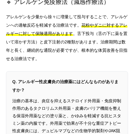
🔹 アレルゲン免疫療法（減感作療法）
アレルゲンを少量から徐々に増量して投与することで、アレルゲ
ンへの過敏反応を軽減する治療法です。
花粉やダニに対するアレ
ルギーに対して保険適用があります
。舌下投与（舌の下に薬を置
いて溶かす方法）と皮下注射の2種類があります。治療期間は数
年と長く、継続的な通院が必要ですが、根本的な体質改善を目指
せる治療法です。
Q. アレルギー性皮膚炎の治療薬にはどんなものがありま
すか？
治療の基本は、炎症を抑えるステロイド外用薬・免疫抑制
作用のあるタクロリムス外用薬・皮膚のバリア機能を整え
る保湿外用薬などの塗り薬と、かゆみを軽減する抗ヒスタ
ミン薬の内服です。外用薬で効果が不十分な重症アトピー
性皮膚炎には、デュピルマブなどの生物学的製剤やJAK阻