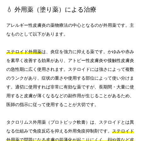
💧 外用薬（塗り薬）による治療
アレルギー性皮膚炎の薬物療法の中心となるのが外用薬です。主
なものとして以下があります。
ステロイド外用薬
は、炎症を強力に抑える薬です。かゆみや赤み
を素早く改善する効果があり、アトピー性皮膚炎や接触性皮膚炎
の急性期に広く使用されます。ステロイドには強さによって複数
のランクがあり、症状の重さや使用する部位によって使い分けま
す。適切に使用すれば非常に有効な薬ですが、長期間・大量に使
用すると皮膚が薄くなるなどの副作用が生じることがあるため、
医師の指示に従って使用することが大切です。
タクロリムス外用薬（プロトピック軟膏）は、ステロイドとは異
なる仕組みで免疫反応を抑える外用免疫抑制剤です。
ステロイド
外用薬で問題になる皮膚の菲薄化が起こりにくく、顔や首など皮