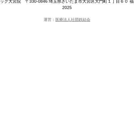
ニック大宮院
〒330-0846 埼玉県さいたま市大宮区大門町１丁目６０ 
2025
運営：
医療法人社団鉄結会