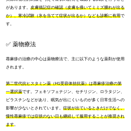
があります。
皮膚描記症の確認（皮膚を搔いてミミズ腫れが出る
か）、寒冷試験（氷を当てて症状が出るか）なども診断に有用
で
す。
✅ 薬物療法
蕁麻疹の治療の中心は薬物療法で、主に以下のような薬剤が使用
されます。
第二世代抗ヒスタミン薬（H1受容体拮抗薬）は蕁麻疹治療の第
一選択薬
です。フェキソフェナジン、セチリジン、ロラタジン、
ビラスチンなどがあり、眠気が出にくいものが多く日常生活への
影響が少ないとされています。
症状が出ているときだけでなく、
慢性蕁麻疹では症状のない日も継続して服用することが推奨され
ます
。