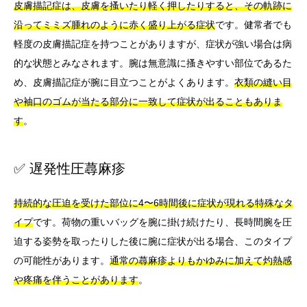
皮膚描記症は、皮膚を搔いたり軽く押したりすると、その軌跡に
沿ってミミズ腫れのように赤く盛り上がる症状
です。健常者でも
軽度の皮膚描記症を持つことがありますが、症状が強い場合は病
的な状態とみなされます。腕は無意識に搔きやすい部位であるた
め、皮膚描記症が腕に目立つことがよくあります。
衣類の縫い目
や袖口のゴムが当たる部分に一致して症状が出ることもありま
す
。
✅ 遅発性圧蕁麻疹
持続的な圧迫を受けた部位に4〜6時間後に症状が現れる特殊なタ
イプ
です。荷物の重いバッグを腕に掛け続けたり、長時間腕を圧
迫する姿勢を取ったりした後に腕に症状が出る場合、このタイプ
の可能性があります。
通常の蕁麻疹よりもかゆみに加えて灼熱感
や疼痛を伴うことがあります
。