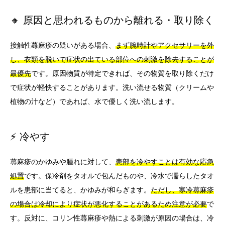
🔸 原因と思われるものから離れる・取り除く
接触性蕁麻疹の疑いがある場合、
まず腕時計やアクセサリーを外
し、衣類を脱いで症状の出ている部位への刺激を除去することが
最優先
です。原因物質が特定できれば、その物質を取り除くだけ
で症状が軽快することがあります。洗い流せる物質（クリームや
植物の汁など）であれば、水で優しく洗い流します。
⚡ 冷やす
蕁麻疹のかゆみや腫れに対して、
患部を冷やすことは有効な応急
処置
です。保冷剤をタオルで包んだものや、冷水で濡らしたタオ
ルを患部に当てると、かゆみが和らぎます。
ただし、寒冷蕁麻疹
の場合は冷却により症状が悪化することがあるため注意が必要
で
す。反対に、コリン性蕁麻疹や熱による刺激が原因の場合は、冷