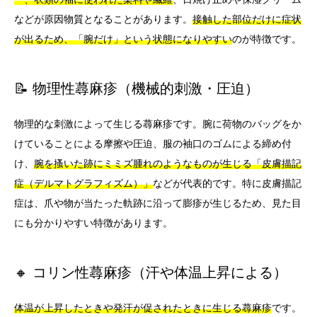
などが原因物質となることがあります。
接触した部位だけに症状
が出るため、「腕だけ」という状態になりやすい
のが特徴です。
📝 物理性蕁麻疹（機械的刺激・圧迫）
物理的な刺激によって生じる蕁麻疹です。腕に荷物のバッグをか
けていることによる摩擦や圧迫、服の袖口のゴムによる締め付
け、
腕を搔いた跡にミミズ腫れのようなものが生じる「皮膚描記
症（デルマトグラフィズム）」
などが代表的です。特に皮膚描記
症は、爪や物が当たった軌跡に沿って膨疹が生じるため、見た目
にも分かりやすい特徴があります。
🔸 コリン性蕁麻疹（汗や体温上昇による）
体温が上昇したときや発汗が促されたときに生じる蕁麻疹
です。