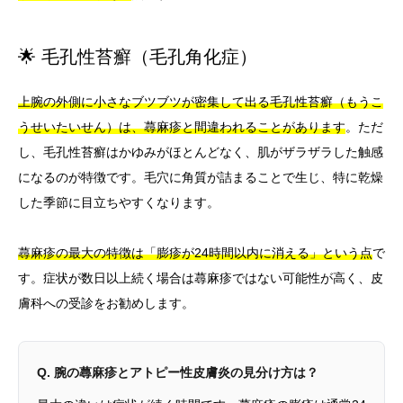
🌟 毛孔性苔癬（毛孔角化症）
上腕の外側に小さなブツブツが密集して出る毛孔性苔癬（もうこ
うせいたいせん）は、蕁麻疹と間違われることがあります
。ただ
し、毛孔性苔癬はかゆみがほとんどなく、肌がザラザラした触感
になるのが特徴です。毛穴に角質が詰まることで生じ、特に乾燥
した季節に目立ちやすくなります。
蕁麻疹の最大の特徴は「膨疹が24時間以内に消える」という点
で
す。症状が数日以上続く場合は蕁麻疹ではない可能性が高く、皮
膚科への受診をお勧めします。
Q. 腕の蕁麻疹とアトピー性皮膚炎の見分け方は？