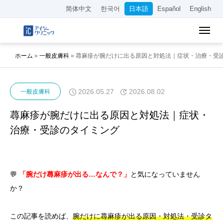
简体中文
한국어
日本語
Español
English
ホーム
»
一般皮膚科
»
蕁麻疹が腕だけに出る原因と対処法｜症状・治療・受
2026.05.27
2026.08.02
一般皮膚科
蕁麻疹が腕だけに出る原因と対処法｜症状・
治療・受診のタイミング
💬
「腕だけ蕁麻疹が出る…なんで？」
と気になっていません
か？
この記事を読めば、
腕だけに蕁麻疹が出る原因・対処法・受診タ