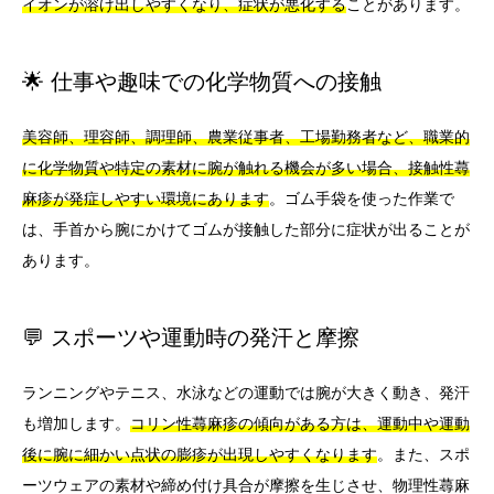
イオンが溶け出しやすくなり、症状が悪化する
ことがあります。
🌟 仕事や趣味での化学物質への接触
美容師、理容師、調理師、農業従事者、工場勤務者など、職業的
に化学物質や特定の素材に腕が触れる機会が多い場合、接触性蕁
麻疹が発症しやすい環境にあります
。ゴム手袋を使った作業で
は、手首から腕にかけてゴムが接触した部分に症状が出ることが
あります。
💬 スポーツや運動時の発汗と摩擦
ランニングやテニス、水泳などの運動では腕が大きく動き、発汗
も増加します。
コリン性蕁麻疹の傾向がある方は、運動中や運動
後に腕に細かい点状の膨疹が出現しやすくなります
。また、スポ
ーツウェアの素材や締め付け具合が摩擦を生じさせ、物理性蕁麻