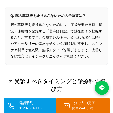
Q. 腕の蕁麻疹を繰り返さないための予防策は？
腕の蕁麻疹を繰り返さないためには、症状が出た日時・状
況・使用物を記録する「蕁麻疹日記」で誘発因子を把握す
ることが重要です。金属アレルギーが疑われる場合は時計
やアクセサリーの素材をチタンや樹脂製に変更し、スキン
ケア製品は低刺激・無添加タイプを選びましょう。改善し
ない場合はアイシークリニックへご相談ください。
📌 受診すべきタイミングと診療科の選
び方
腕に蕁麻疹が出た場合、どのような状況で医療機関を受診すべき
電話予約
1分で入力完了
0120-561-118
簡単Web予約
でしょうか。