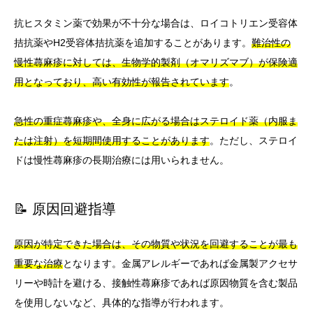
抗ヒスタミン薬で効果が不十分な場合は、ロイコトリエン受容体
拮抗薬やH2受容体拮抗薬を追加することがあります。
難治性の
慢性蕁麻疹に対しては、生物学的製剤（オマリズマブ）が保険適
用となっており、高い有効性が報告されています
。
急性の重症蕁麻疹や、全身に広がる場合はステロイド薬（内服ま
たは注射）を短期間使用することがあります
。ただし、ステロイ
ドは慢性蕁麻疹の長期治療には用いられません。
📝 原因回避指導
原因が特定できた場合は、その物質や状況を回避することが最も
重要な治療
となります。金属アレルギーであれば金属製アクセサ
リーや時計を避ける、接触性蕁麻疹であれば原因物質を含む製品
を使用しないなど、具体的な指導が行われます。