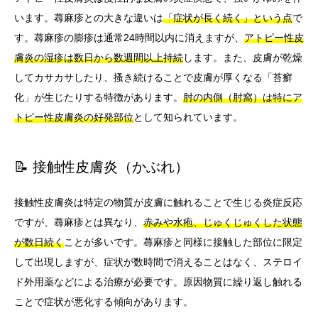
います。蕁麻疹との大きな違いは
「症状が長く続く」という点
で
す。蕁麻疹の膨疹は通常24時間以内に消えますが、
アトピー性皮
膚炎の湿疹は数日から数週間以上持続
します。また、皮膚が乾燥
してカサカサしたり、搔き続けることで皮膚が厚くなる「苔癬
化」が生じたりする特徴があります。
肘の内側（肘窩）は特にア
トピー性皮膚炎の好発部位
として知られています。
📝 接触性皮膚炎（かぶれ）
接触性皮膚炎は特定の物質が皮膚に触れることで生じる炎症反応
ですが、蕁麻疹とは異なり、
赤みや水疱、じゅくじゅくした状態
が数日続く
ことが多いです。蕁麻疹と同様に接触した部位に限定
して出現しますが、症状が数時間で消えることはなく、ステロイ
ド外用薬などによる治療が必要です。原因物質に繰り返し触れる
ことで症状が悪化する傾向があります。