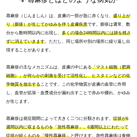
蕁麻疹（じんましん）は、皮膚の一部が急に赤くなり、
盛り上が
り（膨疹）が生じてかゆみを伴う皮膚疾患
です。膨疹は通常、数
分から数時間以内に出現し、
多くの場合24時間以内には跡を残さ
ずに消えていきます
。ただし、同じ場所や別の場所に繰り返し出
現することがあります。
蕁麻疹の主なメカニズムは、皮膚の中にある
「マスト細胞（肥満
細胞）」が何らかの刺激を受けて活性化し、ヒスタミンなどの化
学物質を放出する
ことです。この化学物質が皮膚の血管に作用
し、血管が拡張・血漿成分が漏れ出すことで赤みや腫れ、かゆみ
が生じます。
蕁麻疹は発症期間によって大きく二つに分類されます。
症状が6
週間以内に収まるものを「急性蕁麻疹」、6週間以上にわたって
症状が続くものを「慢性蕁麻疹」
と呼びます。急性蕁麻疹は食物