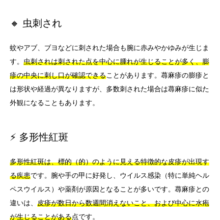
🔸 虫刺され
蚊やアブ、ブヨなどに刺された場合も腕に赤みやかゆみが生じま
す。
虫刺されは刺された点を中心に腫れが生じることが多く、膨
疹の中央に刺し口が確認できる
ことがあります。蕁麻疹の膨疹と
は形状や経過が異なりますが、多数刺された場合は蕁麻疹に似た
外観になることもあります。
⚡ 多形性紅斑
多形性紅斑は、標的（的）のように見える特徴的な皮疹が出現す
る疾患
です。腕や手の甲に好発し、ウイルス感染（特に単純ヘル
ペスウイルス）や薬剤が原因となることが多いです。蕁麻疹との
違いは、
皮疹が数日から数週間消えないこと、および中心に水疱
が生じることがある
点です。