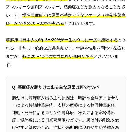
アレルギーや薬剤アレルギー、感染症などが原因となることが多
い一方、
慢性蕁麻疹では原因が特定できないケース（特発性蕁麻
疹）が全体の70〜80%を占める
とされています。
蕁麻疹は日本人の約15〜20%が一生のうちに一度は経験する
とさ
れる、非常に一般的な皮膚疾患です。年齢や性別を問わず発症し
ますが、
特に20〜40代の女性に多い傾向がある
とされていま
す。
Q. 蕁麻疹が腕だけに出る主な原因は何ですか？
腕だけに蕁麻疹が出る主な原因は、時計や金属アクセサリ
ーによる接触性蕁麻疹、衣類の摩擦による物理性蕁麻疹、
運動・発汗によるコリン性蕁麻疹、冷気による寒冷蕁麻
疹、紫外線による日光蕁麻疹などです。腕は外的刺激を受
けやすい部位のため、症状が局所的に現れやすい特徴があ