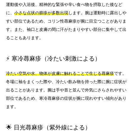
運動後や入浴後、精神的な緊張や辛い食べ物を摂取した後など
に、
小さな点状の膨疹が多数出現
します。腕は運動時に露出しや
すい部位であるため、コリン性蕁麻疹が腕に目立つことがありま
す。また、袖口と皮膚の間に汗がたまりやすい部分に集中して出
ることもあります。
⚡ 寒冷蕁麻疹（冷たい刺激による）
冷たい空気や水、物体が皮膚に触れることで生じる蕁麻疹
です。
冬場に袖をまくった際や、冷たい飲み物を持った際に腕に症状が
出ることがあります。腕は手や首と並んで外気にさらされやすい
部位であるため、寒冷蕁麻疹の症状が腕に現れやすい傾向があり
ます。
🌟 日光蕁麻疹（紫外線による）