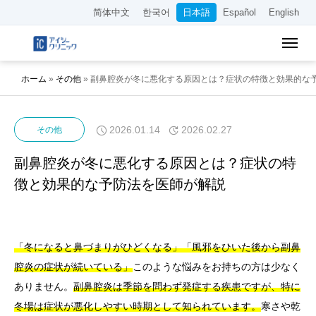
简体中文
한국어
日本語
Español
English
ホーム
»
その他
»
副鼻腔炎が冬に悪化する原因とは？症状の特徴と効果的な
2026.01.14
2026.02.27
その他
副鼻腔炎が冬に悪化する原因とは？症状の特
徴と効果的な予防法を医師が解説
「冬になると鼻づまりがひどくなる」「風邪をひいた後から副鼻
腔炎の症状が続いている」
このような悩みをお持ちの方は少なく
ありません。
副鼻腔炎は季節を問わず発症する疾患ですが、特に
冬場は症状が悪化しやすい時期として知られています。
寒さや乾