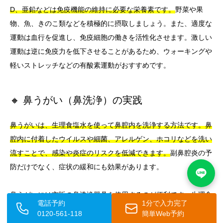
D、亜鉛などは免疫機能の維持に必要な栄養素です。
野菜や果
物、魚、きのこ類などを積極的に摂取しましょう。また、適度な
運動は血行を促進し、免疫細胞の働きを活性化させます。激しい
運動は逆に免疫力を低下させることがあるため、ウォーキングや
軽いストレッチなどの有酸素運動がおすすめです。
🔸 鼻うがい（鼻洗浄）の実践
鼻うがいは、生理食塩水を使って鼻腔内を洗浄する方法です。鼻
腔内に付着したウイルスや細菌、アレルゲン、ホコリなどを洗い
流すことで、感染や炎症のリスクを低減できます。
副鼻腔炎の予
防だけでなく、症状の緩和にも効果があります。
鼻うがいには市販の鼻洗浄器具を使用するのが便利です。
生理食
電話予約
1分で入力完了
塩水は0.9%の食塩水で、水1リットルに対して食塩9グラムを溶
0120-561-118
簡単Web予約
かして作ることもできます。
ただし、水は必ず沸騰させて冷まし