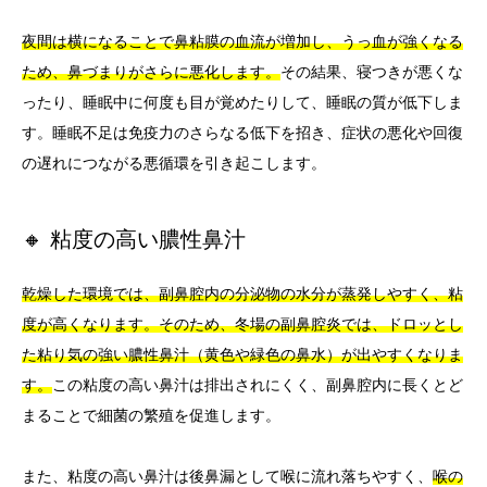
夜間は横になることで鼻粘膜の血流が増加し、うっ血が強くなる
ため、鼻づまりがさらに悪化します。
その結果、寝つきが悪くな
ったり、睡眠中に何度も目が覚めたりして、睡眠の質が低下しま
す。睡眠不足は免疫力のさらなる低下を招き、症状の悪化や回復
の遅れにつながる悪循環を引き起こします。
🔸 粘度の高い膿性鼻汁
乾燥した環境では、副鼻腔内の分泌物の水分が蒸発しやすく、粘
度が高くなります。そのため、冬場の副鼻腔炎では、ドロッとし
た粘り気の強い膿性鼻汁（黄色や緑色の鼻水）が出やすくなりま
す。
この粘度の高い鼻汁は排出されにくく、副鼻腔内に長くとど
まることで細菌の繁殖を促進します。
また、粘度の高い鼻汁は後鼻漏として喉に流れ落ちやすく、
喉の