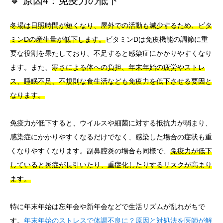
🔸 原因4：免疫力の低下
冬場は日照時間が短くなり、屋外での活動も減少するため、ビタ
ミンDの産生量が低下します。
ビタミンDは免疫機能の調節に重
要な役割を果たしており、不足すると感染症にかかりやすくなり
ます。また、
寒さによる体への負担、年末年始の疲労やストレ
ス、睡眠不足、不規則な食生活なども免疫力を低下させる要因と
なります。
免疫力が低下すると、ウイルスや細菌に対する抵抗力が弱まり、
感染症にかかりやすくなるだけでなく、感染した場合の症状も重
くなりやすくなります。副鼻腔炎の場合も同様で、
免疫力が低下
していると炎症が長引いたり、重症化したりするリスクが高まり
ます。
特に年末年始は忘年会や新年会などで生活リズムが乱れがちで
す。
年末年始のストレスで体調不良に？原因と対処法を医師が解