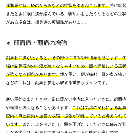
違和感や咳、痰のからみなどの症状を引き起こします。
特に朝起
きたときに喉に痰が絡んでいる、咳払いをしたくなるなどの症状
がある場合は、後鼻漏の可能性があります。
🔸 顔面痛・頭痛の増強
副鼻腔に膿がたまると、その部位に痛みや圧迫感を感じます。冬
場は副鼻腔内の排液が悪くなりやすいため、膿の貯留による症状
が強くなる傾向があります。
頬が重い、額が痛む、目の奥が痛い
などの症状は、副鼻腔炎を示唆する重要なサインです。
寒い屋外に出たときや、逆に暖かい室内に入ったときに、顔面痛
や頭痛が強くなることがあります。
これは気温の変化による副鼻
腔内の気圧変動や血管の収縮・拡張が関係していると考えられて
います。
また、上を向いたり、頭を下げたりしたときに痛みが強
くなる場合は、副鼻腔に膿がたまっている可能性が高いです。