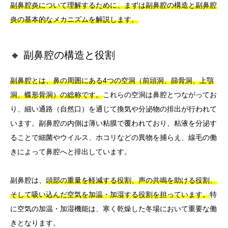
副鼻腔炎について理解するために、まずは副鼻腔の構造と副鼻腔
炎の基本的なメカニズムを解説します。
🔸 副鼻腔の構造と役割
副鼻腔とは、鼻の周囲にある4つの空洞（前頭洞、篩骨洞、上顎
洞、蝶形骨洞）の総称です。
これらの空洞は鼻腔とつながってお
り、細い通路（自然口）を通じて換気や分泌物の排出が行われて
います。副鼻腔の内側は薄い粘膜で覆われており、粘液を分泌す
ることで細菌やウイルス、ホコリなどの異物を捕らえ、線毛の働
きによって鼻腔へと排出しています。
副鼻腔は、
頭部の重量を軽減する役割、声の共鳴を助ける役割、
そして吸い込んだ空気を加温・加湿する役割を担っています。
特
に空気の加温・加湿機能は、寒く乾燥した冬場において重要な働
きとなります。