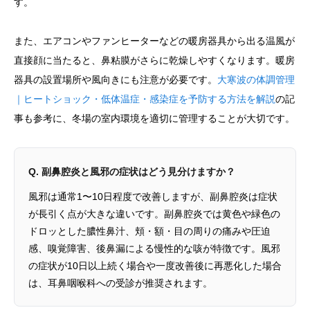
す。
また、エアコンやファンヒーターなどの暖房器具から出る温風が
直接顔に当たると、鼻粘膜がさらに乾燥しやすくなります。暖房
器具の設置場所や風向きにも注意が必要です。
大寒波の体調管理
｜ヒートショック・低体温症・感染症を予防する方法を解説
の記
事も参考に、冬場の室内環境を適切に管理することが大切です。
Q. 副鼻腔炎と風邪の症状はどう見分けますか？
風邪は通常1〜10日程度で改善しますが、副鼻腔炎は症状
が長引く点が大きな違いです。副鼻腔炎では黄色や緑色の
ドロッとした膿性鼻汁、頬・額・目の周りの痛みや圧迫
感、嗅覚障害、後鼻漏による慢性的な咳が特徴です。風邪
の症状が10日以上続く場合や一度改善後に再悪化した場合
は、耳鼻咽喉科への受診が推奨されます。