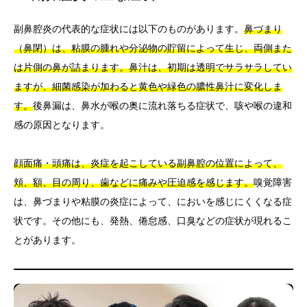
副鼻腔炎の代表的な症状には以下のものがあります。
鼻づまり
（鼻閉）は、粘膜の腫れや分泌物の貯留によって生じ、両側また
は片側の鼻が詰まります。
鼻汁は、初期は透明でサラサラしてい
ますが、細菌感染が加わると黄色や緑色の膿性鼻汁に変化しま
す。
後鼻漏は、鼻水が喉の奥に流れ落ちる症状で、咳や喉の違和
感の原因となります。
顔面痛・頭痛は、炎症を起こしている副鼻腔の位置によって、
頬、額、目の周り、歯などに痛みや圧迫感を感じます。
嗅覚障害
は、鼻づまりや粘膜の炎症によって、においを感じにくくなる症
状です。その他にも、発熱、倦怠感、口臭などの症状が現れるこ
とがあります。