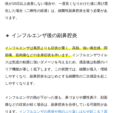
状が10日以上改善しない場合や、一度良くなりかけた後に再び悪
化した場合（二峰性の経過）は、細菌性副鼻腔炎を疑う必要があ
ります。
🔸 インフルエンザ後の副鼻腔炎
インフルエンザは風邪よりも症状が重く、高熱、強い倦怠感、関
節痛、筋肉痛などの全身症状を伴います。
インフルエンザウイル
スは気道の粘膜に強いダメージを与えるため、感染後は粘膜のバ
リア機能が著しく低下します。この状態では、細菌が侵入・増殖
しやすくなり、副鼻腔炎をはじめとする細菌性の二次感染を起こ
しやすくなります。
インフルエンザの熱が下がった後も、鼻づまりや膿性鼻汁、顔面
痛などの症状が続く場合は、副鼻腔炎を合併している可能性があ
ります。
インフルエンザの再発や熱のぶり返しはなぜ起こる？原