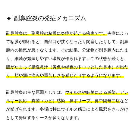
🔸 副鼻腔炎の発症メカニズム
副鼻腔炎は、副鼻腔の粘膜に炎症が起こる疾患です。
炎症によっ
て粘膜が腫れると、自然口が狭くなったり閉塞したりして、副鼻
腔内の換気が悪くなります。その結果、分泌物が副鼻腔内にたま
り、細菌が繁殖しやすい環境が作られます。この状態が続くと、
膿がたまって膿性鼻汁（黄色や緑色のドロッとした鼻水）が出た
り、頬や額に痛みや重苦しさを感じたりするようになります。
副鼻腔炎の主な原因としては、
ウイルスや細菌による感染、アレ
ルギー反応、真菌（カビ）感染、鼻ポリープ、鼻中隔弯曲症
など
が挙げられます。冬場は特にウイルス感染による風邪をきっかけ
として発症するケースが多くなります。