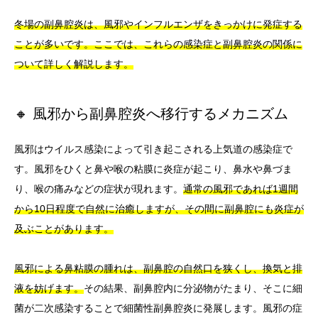
冬場の副鼻腔炎は、風邪やインフルエンザをきっかけに発症する
ことが多いです。ここでは、これらの感染症と副鼻腔炎の関係に
ついて詳しく解説します。
🔸 風邪から副鼻腔炎へ移行するメカニズム
風邪はウイルス感染によって引き起こされる上気道の感染症で
す。風邪をひくと鼻や喉の粘膜に炎症が起こり、鼻水や鼻づま
り、喉の痛みなどの症状が現れます。
通常の風邪であれば1週間
から10日程度で自然に治癒しますが、その間に副鼻腔にも炎症が
及ぶことがあります。
風邪による鼻粘膜の腫れは、副鼻腔の自然口を狭くし、換気と排
液を妨げます。
その結果、副鼻腔内に分泌物がたまり、そこに細
菌が二次感染することで細菌性副鼻腔炎に発展します。風邪の症