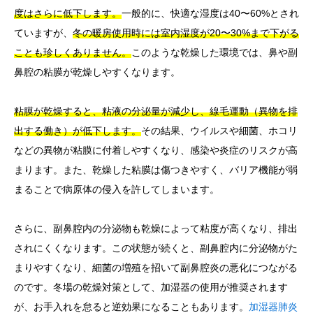
度はさらに低下します。
一般的に、快適な湿度は40〜60%とされ
ていますが、
冬の暖房使用時には室内湿度が20〜30%まで下がる
ことも珍しくありません。
このような乾燥した環境では、鼻や副
鼻腔の粘膜が乾燥しやすくなります。
粘膜が乾燥すると、粘液の分泌量が減少し、線毛運動（異物を排
出する働き）が低下します。
その結果、ウイルスや細菌、ホコリ
などの異物が粘膜に付着しやすくなり、感染や炎症のリスクが高
まります。また、乾燥した粘膜は傷つきやすく、バリア機能が弱
まることで病原体の侵入を許してしまいます。
さらに、副鼻腔内の分泌物も乾燥によって粘度が高くなり、排出
されにくくなります。この状態が続くと、副鼻腔内に分泌物がた
まりやすくなり、細菌の増殖を招いて副鼻腔炎の悪化につながる
のです。冬場の乾燥対策として、加湿器の使用が推奨されます
が、お手入れを怠ると逆効果になることもあります。
加湿器肺炎