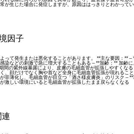
常が生じた場合に発症しますが、原因ははっきりとわかってい
環境因子
て発生または悪化することがあります。 **主な要因：** – *
染などの刺激で急に増大することもある – **加齢：** 加
* 長期間の紫外線暴露により、皮膚の毛細血管が拡張しやすくなる –
、顔だけでなく胸や首など全身に毛細血管拡張が現れることがある
菲薄化し、毛細血管が目立つ「酒さ様皮膚炎」のリスク – **
が激しい環境にいると毛細血管が拡張したまま戻らなくなる
関連