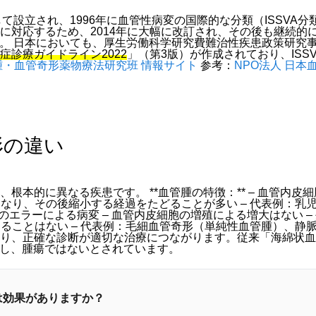
として設立され、1996年に血管性病変の国際的な分類（ISSV
に対応するため、2014年に大幅に改訂され、その後も継続的に
した。 日本においても、厚生労働科学研究費難治性疾患政策研究
診療ガイドライン2022
」（第3版）が作成されており、ISS
腫・血管奇形薬物療法研究班 情報サイト
参考：
NPO法人 日
形の違い
、根本的に異なる疾患です。 **血管腫の特徴：** – 血管内
くなり、その後縮小する経過をたどることが多い – 代表例：乳児
程でのエラーによる病変 – 血管内皮細胞の増殖による増大はない 
することはない – 代表例：毛細血管奇形（単純性血管腫）、静
り、正確な診断が適切な治療につながります。従来「海綿状血
当し、腫瘍ではないとされています。
ーは効果がありますか？