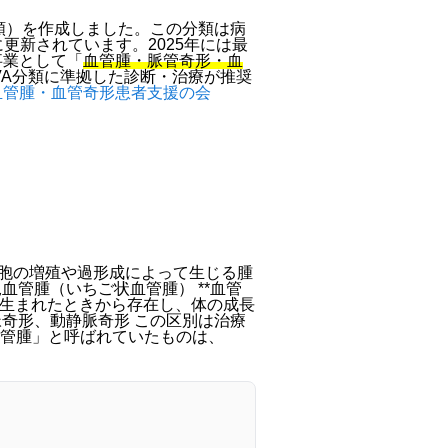
A分類）を作成しました。この分類は病
更新されています。2025年には最
事業として「
血管腫・脈管奇形・血
VA分類に準拠した診断・治療が推奨
本血管腫・血管奇形患者支援の会
皮細胞の増殖や過形成によって生じる腫
血管腫（いちご状血管腫） **血管
– 生まれたときから存在し、体の成長
脈奇形、動静脈奇形 この区別は治療
管腫」と呼ばれていたものは、