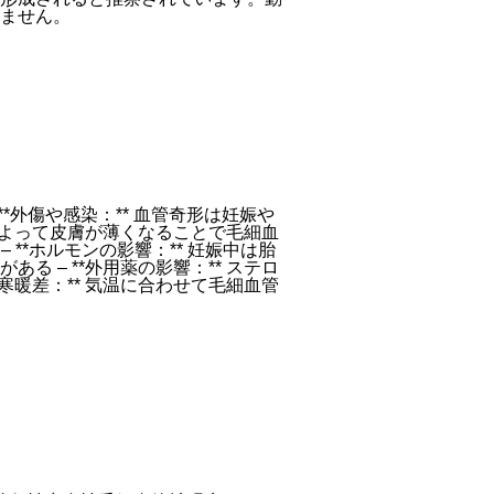
ません。
*外傷や感染：** 血管奇形は妊娠や
齢によって皮膚が薄くなることで毛細血
 **ホルモンの影響：** 妊娠中は胎
 – **外用薬の影響：** ステロ
寒暖差：** 気温に合わせて毛細血管