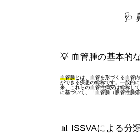

💡 血管腫の基本的
血管腫
とは、血管を形づくる血管内
ができる疾患の総称です。一般的に
来、これらの血管性病変は総称して
に基づいて、「血管腫（脈管性腫瘍
📊 ISSVAによ