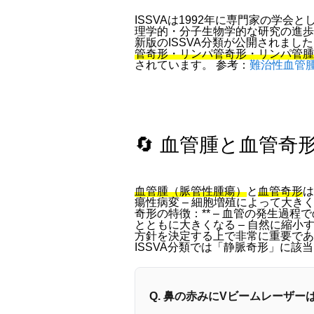
ISSVAは1992年に専門家の学会
理学的・分子生物学的な研究の進歩
新版のISSVA分類が公開されま
管奇形・リンパ管奇形・リンパ管腫症
されています。 参考：
難治性血管
🔄 血管腫と血管奇
血管腫（脈管性腫瘍）
と
血管奇形
は
瘍性病変 – 細胞増殖によって大き
奇形の特徴：** – 血管の発生過
とともに大きくなる – 自然に縮小
方針を決定する上で非常に重要であ
ISSVA分類では「静脈奇形」に該
Q. 鼻の赤みにVビームレーザ