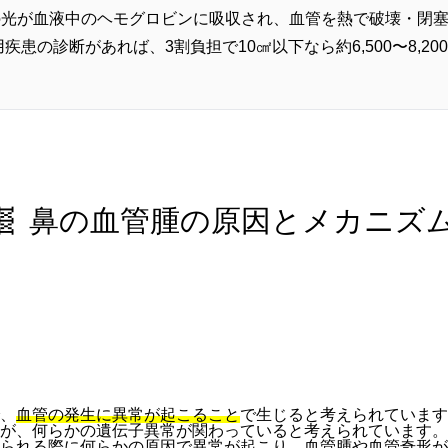
mの光が血液中のヘモグロビンに吸収され、血管を熱で破壊・閉
患の診断があれば、3割負担で10㎠以下なら約6,500〜8,2
🧬 鼻の血管腫の原因とメカニズ
、
血管の発生に異常が起こること
で生じると考えられています
が、何らかの遺伝子異常が関わっていると考えられています。
られる際に何らかの原因で異常が起こり、血管腫や血管奇形が