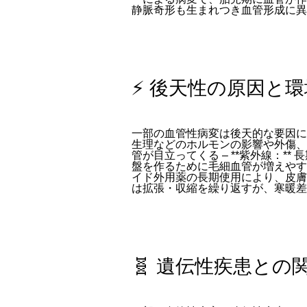
静脈奇形も生まれつき血管形成に異
⚡ 後天性の原因と
一部の血管性病変は後天的な要因によっ
生理などのホルモンの影響や外傷、感
管が目立ってくる – **紫外線：*
盤を作るために毛細血管が増えやすく
イド外用薬の長期使用により、皮膚が
は拡張・収縮を繰り返すが、寒暖差
🧬 遺伝性疾患との