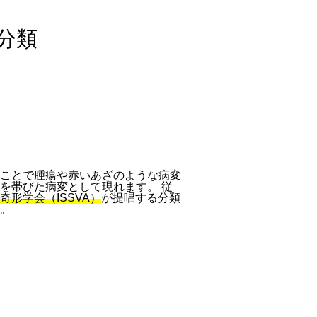
分類
ことで腫瘍や赤いあざのような病変
を帯びた病変として現れます。 従
奇形学会（ISSVA）
が提唱する分類
。