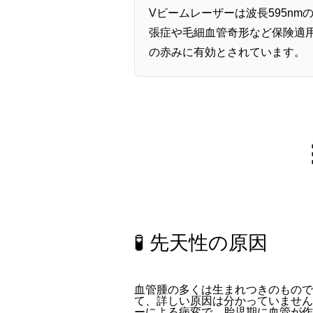
Vビームレーザーは波長595n
張症や毛細血管奇形など保険適用疾
の赤みに有効とされています。
🧪 先天性の原因
血管腫の多くは生まれつきのもので
て、詳しい原因は分かっていません
ーによる病変で、胎児期に血管が作