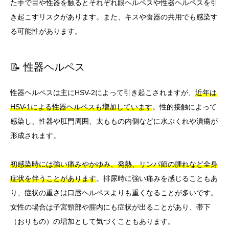
た手で目や性器を触るとそれぞれ眼ヘルペスや性器ヘルペスを引
き起こすリスクがあります。また、キスや食器の共用でも感染す
る可能性があります。
📝 性器ヘルペス
性器ヘルペスは主にHSV-2によって引き起こされますが、
近年は
HSV-1による性器ヘルペスも増加しています
。性的接触によって
感染し、性器や肛門周囲、太ももの内側などに水ぶくれや潰瘍が
形成されます。
初感染時には強い痛みやかゆみ、発熱、リンパ節の腫れなど全身
症状を伴うことがあります
。排尿時に強い痛みを感じることもあ
り、症状の重さは口唇ヘルペスよりも重くなることが多いです。
女性の場合は子宮頸部や腟内にも症状が出ることがあり、帯下
（おりもの）の増加として気づくこともあります。