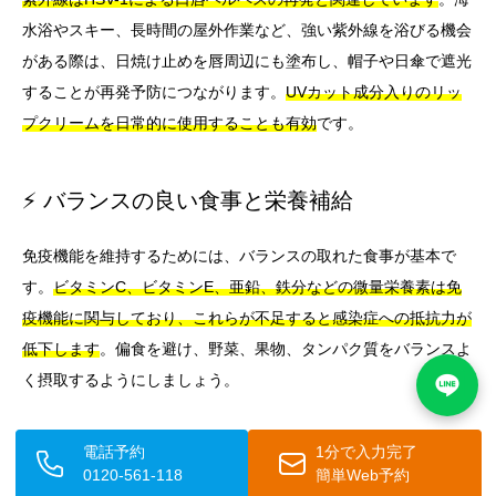
水浴やスキー、長時間の屋外作業など、強い紫外線を浴びる機会
がある際は、日焼け止めを唇周辺にも塗布し、帽子や日傘で遮光
することが再発予防につながります。
UVカット成分入りのリッ
プクリームを日常的に使用することも有効
です。
⚡ バランスの良い食事と栄養補給
免疫機能を維持するためには、バランスの取れた食事が基本で
す。
ビタミンC、ビタミンE、亜鉛、鉄分などの微量栄養素は免
疫機能に関与しており、これらが不足すると感染症への抵抗力が
低下します
。偏食を避け、野菜、果物、タンパク質をバランスよ
く摂取するようにしましょう。
アルギニンはヘルペスウイルスの増殖を促進する可能性があると
電話予約
1分で入力完了
いわれており、ナッツ類やチョコレートに多く含まれます
。一
0120-561-118
簡単Web予約