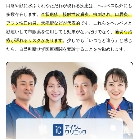
口唇や顔に水ぶくれやただれが現れる疾患は、ヘルペス以外にも
多数存在します。
帯状疱疹、接触性皮膚炎、虫刺され、口唇炎、
アフタ性口内炎、天疱瘡などが代表的
です。これらをヘルペスと
勘違いして市販薬を使用しても効果がないだけでなく、
適切な治
療が遅れるリスクがあります
。少しでも「いつもと違う」と感じ
たら、自己判断せず医療機関を受診することをお勧めします。