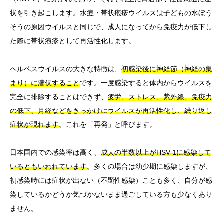
状を引き起こします。水痘・帯状疱疹ウイルスは子どもの水ぼう
そうの原因ウイルスと同じで、成人になってから免疫力が低下し
た際に帯状疱疹として再活性化します。
ヘルペスウイルスの大きな特徴は、
初感染後に神経節（神経の集
まり）に潜伏すること
です。一度感染すると体内からウイルスを
完全に排除することはできず、
疲労、ストレス、紫外線、免疫力
の低下、月経などをきっかけにウイルスが再活性化し、繰り返し
症状が現れます
。これを「再発」と呼びます。
日本国内での感染率は高く、
成人の半数以上がHSV-1に感染して
いるともいわれています
。多くの場合は幼少期に感染しますが、
初感染時には症状が出ない（不顕性感染）ことも多く、自分が感
染しているかどうか気づかないまま過ごしている方も少なくあり
ません。