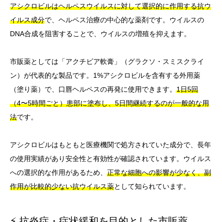
アシクロビルはヘルペスウイルスに対して選択的に作用する抗ウ
イルス成分
で、ヘルペス治療の中心的な薬剤です。ウイルスの
DNA合成を阻害することで、ウイルスの増殖を抑えます。
市販薬としては「アクチビア軟膏」（グラクソ・スミスクライ
ン）が代表的な製品です。1%アシクロビルを含有する外用薬
（塗り薬）で、口唇ヘルペスの再発に使用できます。
1日5回
（4〜5時間ごと）患部に塗布し、5日間継続するのが一般的な用
法
です。
アシクロビルはもともと医療機関で処方されていた成分で、長年
の使用実績があり安全性と有効性が確認されています。ウイルス
への選択的な作用があるため、
正常な細胞への影響が少なく、副
作用が比較的少ない抗ウイルス薬
として知られています。
⚡ 抗炎症・症状緩和を目的とした市販薬