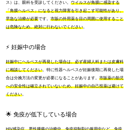
ス）は、眼科を受診してください。
ウイルスが角膜に感染する
「角膜ヘルペス」になると視力障害を引き起こす可能性があり、
早急な治療が必要
です。
市販の外用薬を目の周囲に使用すること
は危険なため、絶対に行わないでください
。
⚡ 妊娠中の場合
妊娠中にヘルペスが再発した場合は、必ず産婦人科または皮膚科
に相談してください
。特に性器ヘルペスが妊娠後期に再発した場
合は分娩方法の変更が必要になることがあります。
市販薬の胎児
への安全性は確立されていないため、妊娠中の自己投薬は避けて
ください
。
🌟 免疫が低下している場合
HIV感染症、悪性腫瘍の治療中、免疫抑制剤の服用中など、免疫