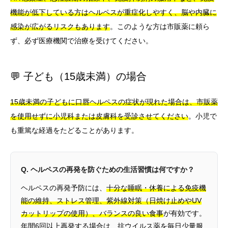
機能が低下している方はヘルペスが重症化しやすく、脳や内臓に
感染が広がるリスクもあります
。このような方は市販薬に頼ら
ず、必ず医療機関で治療を受けてください。
💬 子ども（15歳未満）の場合
15歳未満の子どもに口唇ヘルペスの症状が現れた場合は、市販薬
を使用せずに小児科または皮膚科を受診させてください
。小児で
も重篤な経過をたどることがあります。
Q. ヘルペスの再発を防ぐための生活習慣は何ですか？
ヘルペスの再発予防には、
十分な睡眠・休養による免疫機
能の維持、ストレス管理、紫外線対策（日焼け止めやUV
カットリップの使用）、バランスの良い食事
が有効です。
年間6回以上再発する場合は、抗ウイルス薬を毎日少量服