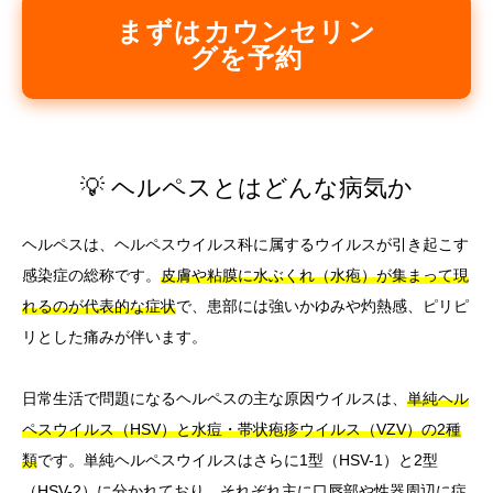
まずはカウンセリン
グを予約
💡 ヘルペスとはどんな病気か
ヘルペスは、ヘルペスウイルス科に属するウイルスが引き起こす
感染症の総称です。
皮膚や粘膜に水ぶくれ（水疱）が集まって現
れるのが代表的な症状
で、患部には強いかゆみや灼熱感、ピリピ
リとした痛みが伴います。
日常生活で問題になるヘルペスの主な原因ウイルスは、
単純ヘル
ペスウイルス（HSV）と水痘・帯状疱疹ウイルス（VZV）の2種
類
です。単純ヘルペスウイルスはさらに1型（HSV-1）と2型
（HSV-2）に分かれており、それぞれ主に口唇部や性器周辺に症