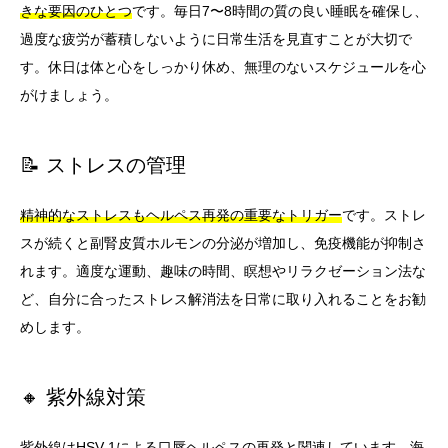
きな要因のひとつ
です。毎日7〜8時間の質の良い睡眠を確保し、
過度な疲労が蓄積しないように日常生活を見直すことが大切で
す。休日は体と心をしっかり休め、無理のないスケジュールを心
がけましょう。
📝 ストレスの管理
精神的なストレスもヘルペス再発の重要なトリガー
です。ストレ
スが続くと副腎皮質ホルモンの分泌が増加し、免疫機能が抑制さ
れます。適度な運動、趣味の時間、瞑想やリラクゼーション法な
ど、自分に合ったストレス解消法を日常に取り入れることをお勧
めします。
🔸 紫外線対策
紫外線はHSV-1による口唇ヘルペスの再発と関連しています
。海