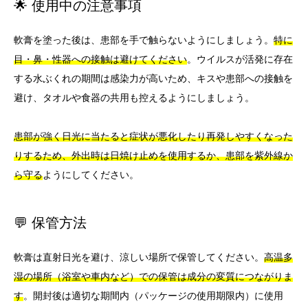
🌟 使用中の注意事項
軟膏を塗った後は、患部を手で触らないようにしましょう。
特に
目・鼻・性器への接触は避けてください
。ウイルスが活発に存在
する水ぶくれの期間は感染力が高いため、キスや患部への接触を
避け、タオルや食器の共用も控えるようにしましょう。
患部が強く日光に当たると症状が悪化したり再発しやすくなった
りするため、外出時は日焼け止めを使用するか、患部を紫外線か
ら守る
ようにしてください。
💬 保管方法
軟膏は直射日光を避け、涼しい場所で保管してください。
高温多
湿の場所（浴室や車内など）での保管は成分の変質につながりま
す
。開封後は適切な期間内（パッケージの使用期限内）に使用