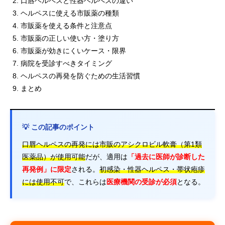
口唇ヘルペスと性器ヘルペスの違い
ヘルペスに使える市販薬の種類
市販薬を使える条件と注意点
市販薬の正しい使い方・塗り方
市販薬が効きにくいケース・限界
病院を受診すべきタイミング
ヘルペスの再発を防ぐための生活習慣
まとめ
💡 この記事のポイント
口唇ヘルペスの再発には市販のアシクロビル軟膏（第1類
医薬品）が使用可能
だが、適用は
「過去に医師が診断した
再発例」に限定
される。
初感染・性器ヘルペス・帯状疱疹
には使用不可
で、これらは
医療機関の受診が必須
となる。