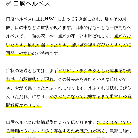
✅ 口唇ヘルペス
口唇ヘルペスは主にHSV-1によって引き起こされ、唇やその周
囲、口の中などに症状が現れます。日本ではもっとも一般的なヘ
ルペスで、「熱の花」や「風邪の花」とも呼ばれます。
風邪をひ
いたとき、疲れが溜まったとき、強い紫外線を浴びたときなどに
再発しやすい
のが特徴です。
症状の経過としては、まず
ピリピリ・チクチクとした違和感や灼
熱感（前駆症状）が現れ
、その後赤みを帯びた小さな丘疹がで
き、やがて集まった水ぶくれになります。水ぶくれは破れてびら
ん（ただれ）になり、
かさぶたになって治癒するまで通常1〜2週
間程度かかります
。
口唇ヘルペスは接触感染によって広がります。
水ぶくれが出てい
る時期はウイルスが多く存在するため感染力が高く
、患部に触れ