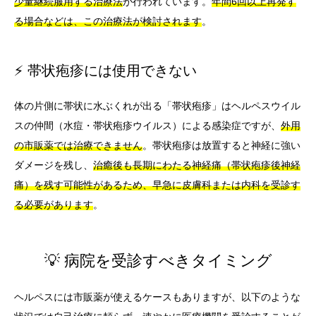
少量継続服用する治療法
が行われています。
年間6回以上再発す
る場合などは、この治療法が検討されます
。
⚡ 帯状疱疹には使用できない
体の片側に帯状に水ぶくれが出る「帯状疱疹」はヘルペスウイル
スの仲間（水痘・帯状疱疹ウイルス）による感染症ですが、
外用
の市販薬では治療できません
。帯状疱疹は放置すると神経に強い
ダメージを残し、
治癒後も長期にわたる神経痛（帯状疱疹後神経
痛）を残す可能性があるため、早急に皮膚科または内科を受診す
る必要があります
。
💡 病院を受診すべきタイミング
ヘルペスには市販薬が使えるケースもありますが、以下のような