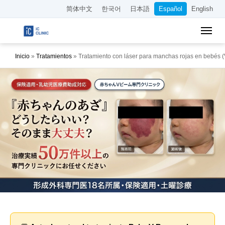
简体中文
한국어
日本語
Español
English
Inicio
»
Tratamientos
»
Tratamiento con láser para manchas rojas en bebés 