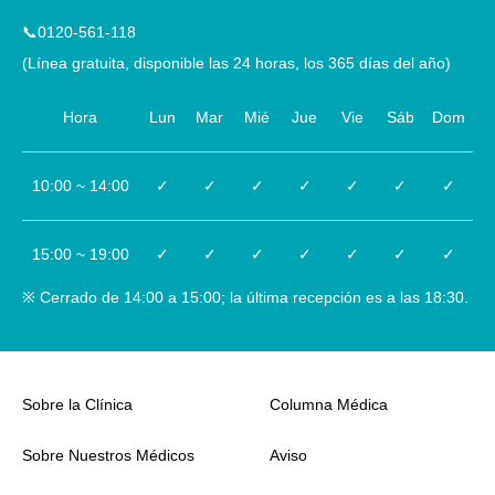
📞0120-561-118
(Línea gratuita, disponible las 24 horas, los 365 días del año)
Hora
Lun
Mar
Mié
Jue
Vie
Sáb
Dom
10:00 ~ 14:00
✓
✓
✓
✓
✓
✓
✓
15:00 ~ 19:00
✓
✓
✓
✓
✓
✓
✓
※ Cerrado de 14:00 a 15:00; la última recepción es a las 18:30.
Sobre la Clínica
Columna Médica
Sobre Nuestros Médicos
Aviso