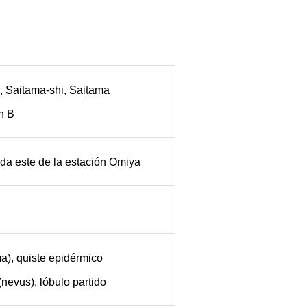
, Saitama-shi, Saitama
n B
ida este de la estación Omiya
a), quiste epidérmico
(nevus), lóbulo partido