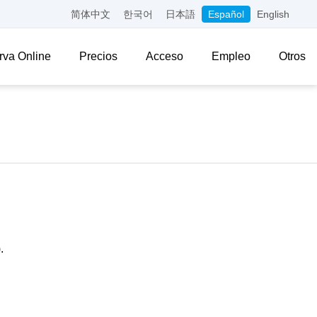
简体中文
한국어
日本語
Español
English
rva Online
Precios
Acceso
Empleo
Otros
.