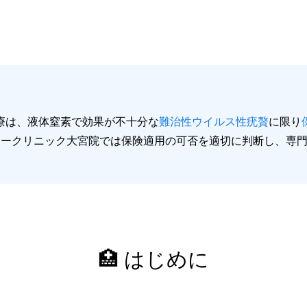
療は、液体窒素で効果が不十分な
難治性ウイルス性疣贅
に限り
度。アイシークリニック大宮院では保険適用の可否を適切に判断し、
🏥 はじめに