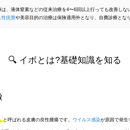
療は、液体窒素などの従来治療を4〜6回以上行っても改善しな
人性疣贅
や美容目的の治療は保険適用外となり、自費診療とな
🔍 イボとは?基礎知識を知る
徴
」
と呼ばれる皮膚の良性腫瘍です。
ウイルス感染
が原因で発生