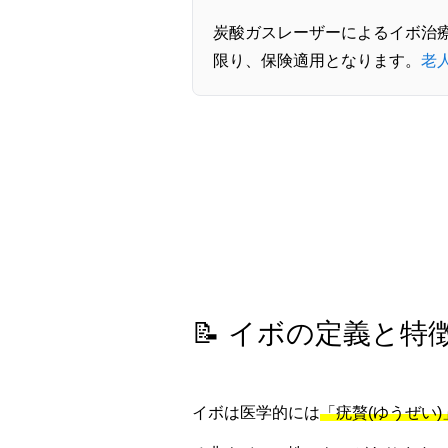
炭酸ガスレーザーによるイボ治
限り、保険適用となります。
老
📝 イボの定義と特
イボは医学的には
「疣贅(ゆうぜい)