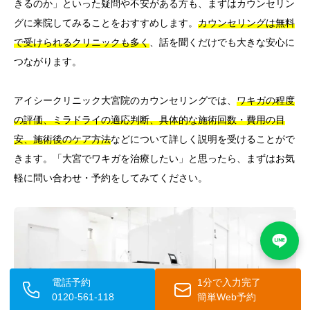
きるのか」といった疑問や不安がある方も、まずはカウンセリン
グに来院してみることをおすすめします。
カウンセリングは無料
で受けられるクリニックも多く
、話を聞くだけでも大きな安心に
つながります。
アイシークリニック大宮院のカウンセリングでは、
ワキガの程度
の評価、ミラドライの適応判断、具体的な施術回数・費用の目
安、施術後のケア方法
などについて詳しく説明を受けることがで
きます。「大宮でワキガを治療したい」と思ったら、まずはお気
軽に問い合わせ・予約をしてみてください。
電話予約
1分で入力完了
0120-561-118
簡単Web予約