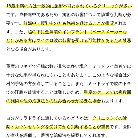
18歳未満の方は一般的に施術不可とされているクリニックが多い
です。成長途中であるため、施術の影響について慎重な判断が必
要です。
妊娠中・授乳中の方も施術を避けることが推奨
されま
す。また、
脇の下に金属製のインプラント（ペースメーカーな
ど）がある方はマイクロ波の影響を受ける可能性があるため禁忌
となる場合があります。
重度のワキガで汗腺の数が非常に多い場合、ミラドライ単独では
十分な効果が得られにくいこともあります。このような場合は外
科的手術の方が適していることも。また、ミラドライで脇の下全
ての汗腺を破壊することは難しいため、
重度のケースでは複数回
の施術や他の治療法との組み合わせが必要な場合
もあります。
自分がミラドライに適しているかどうかは、
クリニックでの診
察・カウンセリングを受けてから判断することが重要
です。医師
が症状を評価し、適切な治療法を提案してくれます。