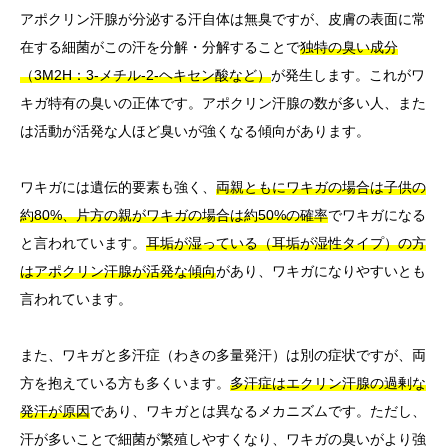
アポクリン汗腺が分泌する汗自体は無臭ですが、皮膚の表面に常
在する細菌がこの汗を分解・分解することで
独特の臭い成分
（3M2H：3-メチル-2-ヘキセン酸など）
が発生します。これがワ
キガ特有の臭いの正体です。アポクリン汗腺の数が多い人、また
は活動が活発な人ほど臭いが強くなる傾向があります。
ワキガには遺伝的要素も強く、
両親ともにワキガの場合は子供の
約80%、片方の親がワキガの場合は約50%の確率
でワキガになる
と言われています。
耳垢が湿っている（耳垢が湿性タイプ）の方
はアポクリン汗腺が活発な傾向
があり、ワキガになりやすいとも
言われています。
また、ワキガと多汗症（わきの多量発汗）は別の症状ですが、両
方を抱えている方も多くいます。
多汗症はエクリン汗腺の過剰な
発汗が原因
であり、ワキガとは異なるメカニズムです。ただし、
汗が多いことで細菌が繁殖しやすくなり、ワキガの臭いがより強