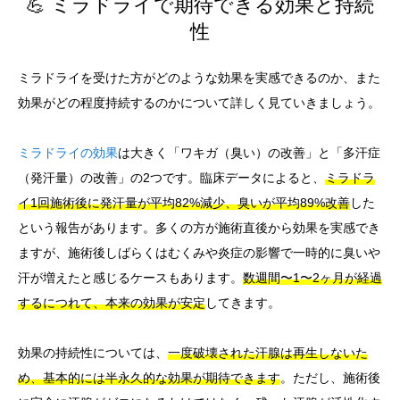
💪 ミラドライで期待できる効果と持続
性
ミラドライを受けた方がどのような効果を実感できるのか、また
効果がどの程度持続するのかについて詳しく見ていきましょう。
ミラドライの効果
は大きく「ワキガ（臭い）の改善」と「多汗症
（発汗量）の改善」の2つです。臨床データによると、
ミラドラ
イ1回施術後に発汗量が平均82%減少、臭いが平均89%改善
した
という報告があります。多くの方が施術直後から効果を実感でき
ますが、施術後しばらくはむくみや炎症の影響で一時的に臭いや
汗が増えたと感じるケースもあります。
数週間〜1〜2ヶ月が経過
するにつれて、本来の効果が安定
してきます。
効果の持続性については、
一度破壊された汗腺は再生しないた
め、基本的には半永久的な効果が期待できます
。ただし、施術後