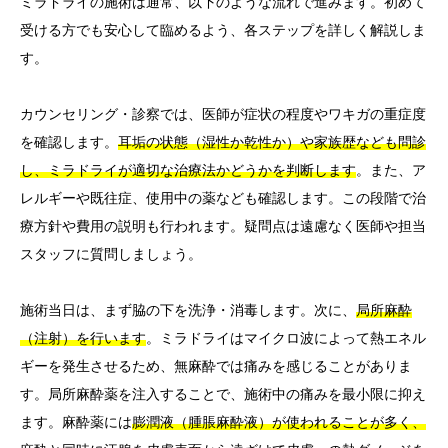
ミラドライの施術は通常、以下のような流れで進みます。初めて
受ける方でも安心して臨めるよう、各ステップを詳しく解説しま
す。
カウンセリング・診察では、医師が症状の程度やワキガの重症度
を確認します。
耳垢の状態（湿性か乾性か）や家族歴なども問診
し、ミラドライが適切な治療法かどうかを判断します
。また、ア
レルギーや既往症、使用中の薬なども確認します。この段階で治
療方針や費用の説明も行われます。疑問点は遠慮なく医師や担当
スタッフに質問しましょう。
施術当日は、まず脇の下を洗浄・消毒します。次に、
局所麻酔
（注射）を行います
。ミラドライはマイクロ波によって熱エネル
ギーを発生させるため、無麻酔では痛みを感じることがありま
す。局所麻酔薬を注入することで、施術中の痛みを最小限に抑え
ます。麻酔薬には
膨潤液（腫脹麻酔液）が使われることが多く、