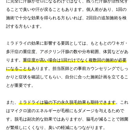
に完全に汗腺がゼロになるわけではなく、残った汗腺が活性化す
ることで臭いや汗が戻ることもあります。個人差があり、1回の
施術で十分な効果を得られる方もいれば、2回目の追加施術を検
討する方もいます。
ミラドライの効果に影響する要因としては、もともとのワキガ・
多汗症の重症度、アポクリン汗腺の数や分布範囲、体質などがあ
ります。
重症度が高い場合は1回だけでなく複数回の施術が必要
になることも
あります。担当医師との事前カウンセリングでしっ
かりと症状を確認してもらい、自分に合った施術計画を立てるこ
とが重要です。
また、
ミラドライは脇の下の永久脱毛効果も期待できます
。これ
はマイクロ波のエネルギーが毛根にもダメージを与えるためで
す。脱毛は副次的な効果ではありますが、脇毛が減ることで雑菌
が繁殖しにくくなり、臭いの軽減にもつながります。