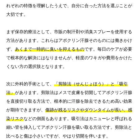
れぞれの特徴を理解したうえで、自分に合った方法を選ぶことが
大切です。
まず保存的療法として、市販の制汗剤や消臭スプレーを使用する
方法があります。これらはアポクリン汗腺そのものには働きかけ
ず、
あくまで一時的に臭いを抑えるもの
です。毎日のケアが必要
で根本的な解決にはなりませんが、軽度のワキガや費用をかけた
くない方の選択肢となります。
次に外科的手術として、
「剪除法（せんじょほう）」と「吸引
法」
があります。剪除法はメスで皮膚を切開してアポクリン汗腺
を直接切り取る方法で、根本的に汗腺を除去できるため高い効果
が期待できますが、
傷跡が残るリスクやダウンタイムが長い、感
染リスク
などの側面もあります。吸引法はカニューレと呼ばれる
細い管を挿入してアポクリン汗腺を吸い取る方法です。剪除法と
比べると傷は小さいですが、やはり切開を伴います。