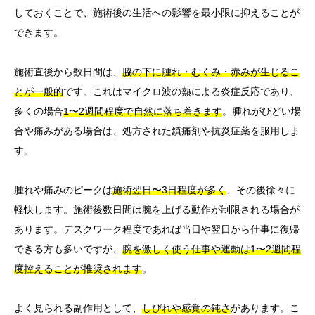
しておくことで、施術後の生活への影響を最小限に抑えることが
できます。
施術直後から数日間は、
脇の下に腫れ・むくみ・赤みが生じるこ
とが一般的
です。これはマイクロ波の熱による炎症反応であり、
多くの場合
1〜2週間程度で自然に落ち着きます
。腫れがひどい場
合や痛みがある場合は、処方された鎮痛剤や抗炎症薬を服用しま
す。
腫れや痛みのピークは
施術翌日〜3日程度が多く
、その後徐々に
軽快します。施術後数日間は腕を上げる動作が制限される場合が
あります。デスクワーク程度であれば当日や翌日から仕事に復帰
できる方も多いですが、
腕を激しく使う仕事や運動は1〜2週間程
度控えることが推奨されます
。
よく見られる副作用として、
しびれや感覚の鈍さ
があります。こ