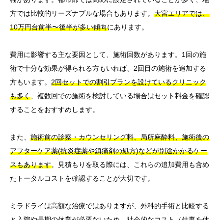
方では比較的リーズナブルな場合もあります。
大宮エリアでは、
10万円台前半〜後半が多い傾向
にあります。
費用に影響する主な要因として、施術回数があります。1回の施
術で十分な効果が得られる方もいれば、2回目の施術を追加する
方もいます。
2回セットでの割引プランを設けているクリニック
も多く
、複数回での施術を検討している場合はセット料金を確認
することをおすすめします。
また、
施術前の診察・カウンセリング料、局所麻酔料、施術後の
アフターケア薬(抗炎症薬や鎮痛剤の処方)などが別途かかるケー
スもあります
。見積もりを取る際には、これらの追加費用も含め
たトータルコストを確認することが大切です。
ミラドライは高額な治療ではありますが、外科的手術と比較する
と入院や長期の休業が必要ないため、社会的なコスト（仕事を休