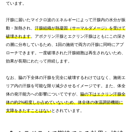
ています。
汗腺に届いたマイクロ波のエネルギーによって汗腺内の水分が振
動・加熱され、
汗腺組織が熱凝固（サーマルダメージ）を受けて
破壊されます
。アポクリン汗腺とエクリン汗腺はともにこの深さ
の層に分布しているため、1回の施術で両方の汗腺に同時にアプ
ローチできます。一度破壊された汗腺細胞は再生されないため、
効果が長期にわたって持続します。
なお、脇の下全体の汗腺を完全に破壊するわけではなく、施術エ
リア内の汗腺を可能な限り減少させるイメージです。また、体全
体の発汗能力への影響についてですが、
脇の下はエクリン汗腺全
体の約2%程度しか占めていないため、体全体の体温調節機能に
支障をきたすことはない
とされています。