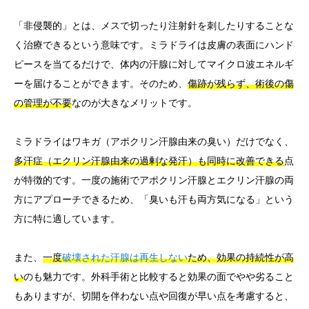
「非侵襲的」とは、メスで切ったり注射針を刺したりすることな
く治療できるという意味です。ミラドライは皮膚の表面にハンド
ピースを当てるだけで、体内の汗腺に対してマイクロ波エネルギ
ーを届けることができます。そのため、
傷跡が残らず、術後の傷
の管理が不要
なのが大きなメリットです。
ミラドライはワキガ（アポクリン汗腺由来の臭い）だけでなく、
多汗症（エクリン汗腺由来の過剰な発汗）も同時に改善できる
点
が特徴的です。一度の施術でアポクリン汗腺とエクリン汗腺の両
方にアプローチできるため、「臭いも汗も両方気になる」という
方に特に適しています。
また、
一度
破壊された汗腺は再生しない
ため、効果の持続性が高
い
のも魅力です。外科手術と比較すると効果の面でやや劣ること
もありますが、切開を伴わない点や回復が早い点を考慮すると、