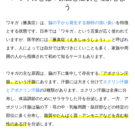
う
ワキガ（腋臭症）は、
脇の下から発生する独特の強い臭い
を特徴
とする状態です。日本では「ワキガ」という言葉が広く使われて
いますが、医学的には
「腋臭症（えきしゅうしょう）」
と呼ばれ
ます。人によっては自分では気づきにくいことも多く、家族や周
囲の人から指摘されて初めて知るケースもあります。
ワキガの主な原因は、脇の下に集中して存在する
「アポクリン汗
腺」という汗腺
にあります。汗腺には大きく分けて
エクリン汗腺
とアポクリン汗腺
の2種類があります。エクリン汗腺は全身に分
布し、体温調節のためにサラサラした汗を分泌します。一方、ア
ポクリン汗腺は脇の下・耳の中・乳輪周囲・鼠径部などの特定の
部位に多く分布し、
脂質やたんぱく質・アンモニアなどを含む粘
性のある汗
を分泌します。