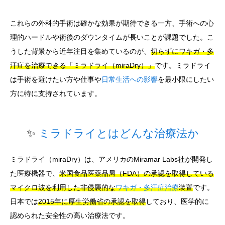
これらの外科的手術は確かな効果が期待できる一方、手術への心
理的ハードルや術後のダウンタイムが長いことが課題でした。こ
うした背景から近年注目を集めているのが、
切らずにワキガ・多
汗症を治療できる「ミラドライ（miraDry）」
です。ミラドライ
は手術を避けたい方や仕事や
日常生活への影響
を最小限にしたい
方に特に支持されています。
✨
ミラドライとはどんな治療法か
ミラドライ（miraDry）は、アメリカのMiramar Labs社が開発し
た医療機器で、
米国食品医薬品局（FDA）の承認を取得している
マイクロ波を利用した非侵襲的な
ワキガ・多汗症治療
装置
です。
日本では
2015年に厚生労働省の承認を取得
しており、医学的に
認められた安全性の高い治療法です。