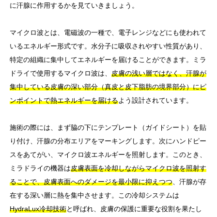
に汗腺に作用するかを見ていきましょう。
マイクロ波とは、電磁波の一種で、電子レンジなどにも使われて
いるエネルギー形式です。水分子に吸収されやすい性質があり、
特定の組織に集中してエネルギーを届けることができます。ミラ
ドライで使用するマイクロ波は、
皮膚の浅い層ではなく、汗腺が
集中している皮膚の深い部分（真皮と皮下脂肪の境界部分）にピ
ンポイントで熱エネルギーを届ける
よう設計されています。
施術の際には、まず脇の下にテンプレート（ガイドシート）を貼
り付け、汗腺の分布エリアをマーキングします。次にハンドピー
スをあてがい、マイクロ波エネルギーを照射します。このとき、
ミラドライの機器は
皮膚表面を冷却しながらマイクロ波を照射す
ることで、皮膚表面へのダメージを最小限に抑えつつ
、汗腺が存
在する深い層に熱を集中させます。この冷却システムは
HydraLux冷却技術
と呼ばれ、皮膚の保護に重要な役割を果たし