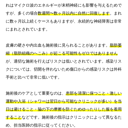
れはマイクロ波のエネルギーが末梢神経にも影響を与えるためで
すが、多くの場合
数週間〜数ヶ月以内に自然に回復します
。まれ
に数ヶ月以上続くケースもありますが、永続的な神経障害は非常
にまれとされています。
皮膚の硬さや内出血も施術後に見られることがあります。
脂肪萎
縮（脂肪組織のへこみ）が起こる可能性もゼロではありません
が、適切な施術を行えばリスクは低いとされています。感染リス
クについては、切開を伴わないため傷口からの感染リスクは外科
手術と比べて非常に低いです。
施術後のケアとして重要なのは、
患部を清潔に保つこと・激しい
運動や入浴（シャワーは翌日から可能なクリニックが多い）を当
日は避けること・脇の下の摩擦を防ぐためゆったりした服を着用
すること
などです。施術後の指示はクリニックによって異なるた
め、担当医師の指示に従ってください。