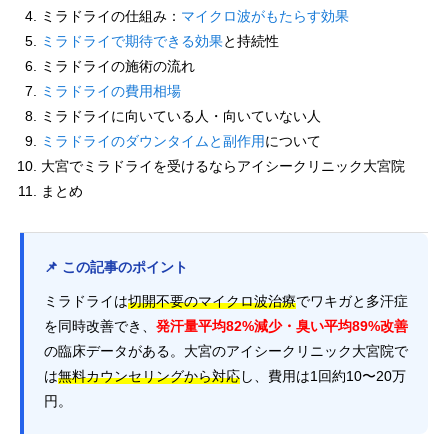
ミラドライの仕組み：
マイクロ波がもたらす効果
ミラドライで期待できる効果
と持続性
ミラドライの施術の流れ
ミラドライの費用相場
ミラドライに向いている人・向いていない人
ミラドライのダウンタイムと副作用
について
大宮でミラドライを受けるならアイシークリニック大宮院
まとめ
📌 この記事のポイント
ミラドライは
切開不要のマイクロ波治療
でワキガと多汗症
を同時改善でき、
発汗量平均82%減少・臭い平均89%改善
の臨床データがある。大宮のアイシークリニック大宮院で
は
無料カウンセリングから対応
し、費用は1回約10〜20万
円。