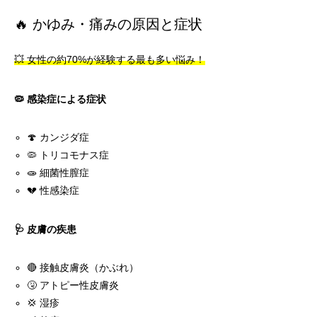
🔥 かゆみ・痛みの原因と症状
💥 女性の約70%が経験する最も多い悩み！
🦠 感染症による症状
🍄 カンジダ症
🦠 トリコモナス症
🧫 細菌性膣症
💔 性感染症
🩺 皮膚の疾患
🔴 接触皮膚炎（かぶれ）
🤧 アトピー性皮膚炎
💢 湿疹