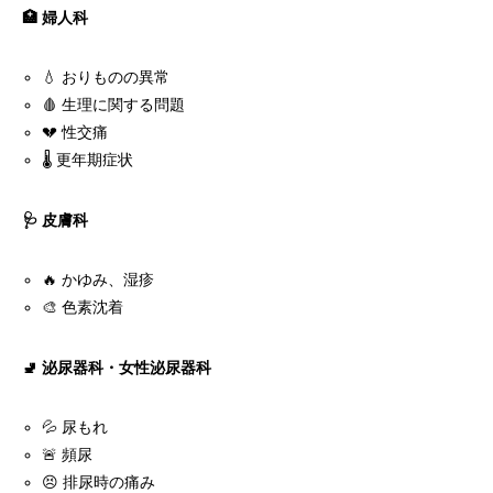
🏥 婦人科
💧 おりものの異常
🩸 生理に関する問題
💔 性交痛
🌡️ 更年期症状
🩺 皮膚科
🔥 かゆみ、湿疹
🎨 色素沈着
🚽 泌尿器科・女性泌尿器科
💦 尿もれ
🚨 頻尿
😣 排尿時の痛み