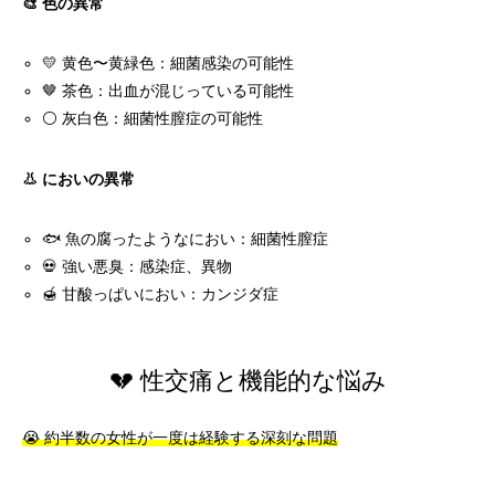
🎨 色の異常
💛 黄色〜黄緑色：細菌感染の可能性
🤎 茶色：出血が混じっている可能性
⚪ 灰白色：細菌性膣症の可能性
👃 においの異常
🐟 魚の腐ったようなにおい：細菌性膣症
💀 強い悪臭：感染症、異物
🍯 甘酸っぱいにおい：カンジダ症
💔 性交痛と機能的な悩み
😭 約半数の女性が一度は経験する深刻な問題