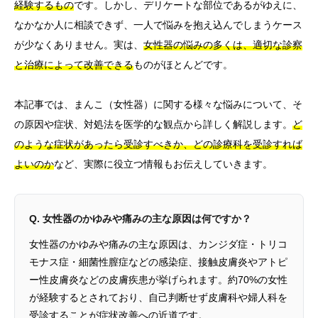
経験するもの
です。しかし、デリケートな部位であるがゆえに、
なかなか人に相談できず、一人で悩みを抱え込んでしまうケース
が少なくありません。実は、
女性器の悩みの多くは、適切な診察
と治療によって改善できる
ものがほとんどです。
本記事では、まんこ（女性器）に関する様々な悩みについて、そ
の原因や症状、対処法を医学的な観点から詳しく解説します。
ど
のような症状があったら受診すべきか、どの診療科を受診すれば
よいのか
など、実際に役立つ情報もお伝えしていきます。
Q. 女性器のかゆみや痛みの主な原因は何ですか？
女性器のかゆみや痛みの主な原因は、カンジダ症・トリコ
モナス症・細菌性膣症などの感染症、接触皮膚炎やアトピ
ー性皮膚炎などの皮膚疾患が挙げられます。約70%の女性
が経験するとされており、自己判断せず皮膚科や婦人科を
受診することが症状改善への近道です。