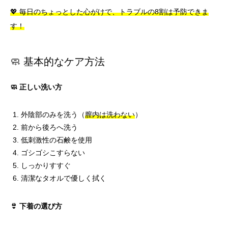
💖 毎日のちょっとした心がけで、トラブルの8割は予防できま
す！
🧼 基本的なケア方法
🧼 正しい洗い方
外陰部のみを洗う（
膣内は洗わない
）
前から後ろへ洗う
低刺激性の石鹸を使用
ゴシゴシこすらない
しっかりすすぐ
清潔なタオルで優しく拭く
👙 下着の選び方