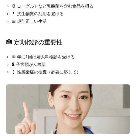
🥛 ヨーグルトなど乳酸菌を含む食品を摂る
💊 抗生物質の乱用を避ける
📅 規則正しい生活
🏥 定期検診の重要性
📅 年に1回は婦人科検診を受ける
🎗️ 子宮頸がん検診
💉 性感染症の検査（必要に応じて）