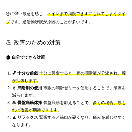
急に強い尿意を感じ、
トイレまで我慢できずにもれてしまうタイ
プ
です。過活動膀胱が原因のことが多いです。
💪 改善のための対策
🏠 自分でできる対策
💕 十分な前戯
十分に興奮すると、膣の潤滑液が分泌され、膣
が拡張します
。
💧 潤滑剤の使用
市販の潤滑ゼリーを使用することで、摩擦を
減らせます。
💪 骨盤底筋体操
骨盤底筋を鍛えることで、
多くの場合、尿も
れの改善が期待できます
。
🧘 リラックス
緊張すると筋肉が硬くなり、痛みを感じやすく
なります。