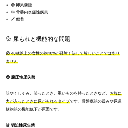
🟣 卵巣嚢腫
🦠 骨盤内炎症性疾患
🔗 癒着
💦 尿もれと機能的な問題
😱 40歳以上の女性の約40%が経験！決して珍しいことではあり
ません
😅 腹圧性尿失禁
咳やくしゃみ、笑ったとき、重いものを持ったときなど、
お腹に
力が入ったときに尿がもれるタイプ
です。骨盤底筋の緩みや尿道
括約筋の機能低下が原因です。
🚨 切迫性尿失禁