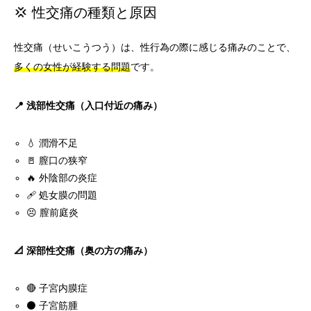
💢 性交痛の種類と原因
性交痛（せいこうつう）は、性行為の際に感じる痛みのことで、
多くの女性が経験する問題
です。
📍 浅部性交痛（入口付近の痛み）
💧 潤滑不足
🚪 膣口の狭窄
🔥 外陰部の炎症
🩹 処女膜の問題
😣 膣前庭炎
📐 深部性交痛（奥の方の痛み）
🔴 子宮内膜症
⚫ 子宮筋腫