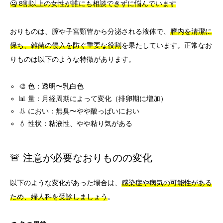
🤐 8割以上の女性が誰にも相談できずに悩んでいます
おりものは、膣や子宮頸管から分泌される液体で、
膣内を清潔に
保ち、雑菌の侵入を防ぐ重要な役割
を果たしています。正常なお
りものは以下のような特徴があります。
🎨 色：透明〜乳白色
📊 量：月経周期によって変化（排卵期に増加）
👃 におい：無臭〜やや酸っぱいにおい
💧 性状：粘液性、やや粘り気がある
🚨 注意が必要なおりものの変化
以下のような変化があった場合は、
感染症や病気の可能性がある
ため、婦人科を受診しましょう
。