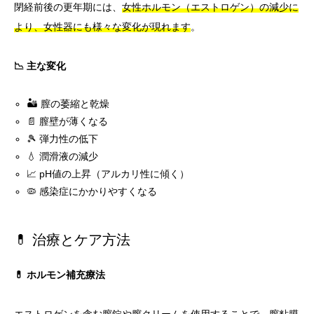
閉経前後の更年期には、
女性ホルモン（エストロゲン）の減少に
より、女性器にも様々な変化が現れます
。
📉 主な変化
🏜️ 膣の萎縮と乾燥
📄 膣壁が薄くなる
🎾 弾力性の低下
💧 潤滑液の減少
📈 pH値の上昇（アルカリ性に傾く）
🦠 感染症にかかりやすくなる
💊 治療とケア方法
💊 ホルモン補充療法
エストロゲンを含む膣錠や膣クリームを使用することで、
膣粘膜