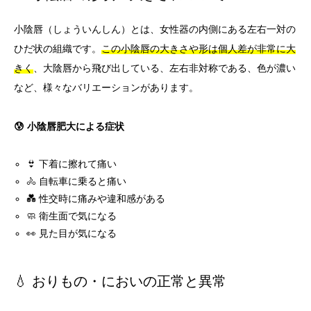
小陰唇（しょういんしん）とは、女性器の内側にある左右一対の
ひだ状の組織です。
この小陰唇の大きさや形は個人差が非常に大
きく
、大陰唇から飛び出している、左右非対称である、色が濃い
など、様々なバリエーションがあります。
😰 小陰唇肥大による症状
👙 下着に擦れて痛い
🚴 自転車に乗ると痛い
💑 性交時に痛みや違和感がある
🧼 衛生面で気になる
👀 見た目が気になる
💧 おりもの・においの正常と異常