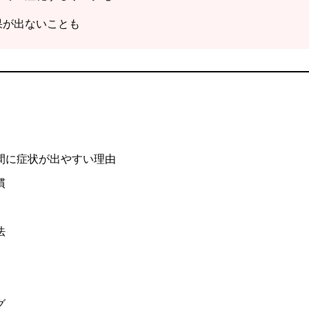
果が出ないことも
間に症状が出やすい理由
慣
法
グ