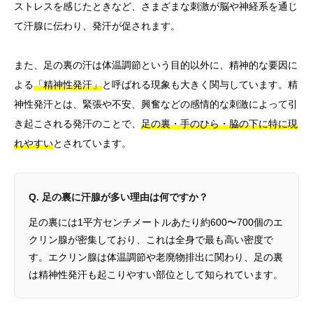
ストレスを感じたときなど、さまざまな刺激が脳や神経系を通じ
て汗腺に伝わり、発汗が促されます。
また、足の裏の汗は体温調節という目的以外に、精神的な要因に
よる
「精神性発汗」
と呼ばれる現象も大きく関与しています。精
神性発汗とは、緊張や不安、興奮などの感情的な刺激によって引
き起こされる発汗のことで、
足の裏・手のひら・脇の下に特に現
れやすい
とされています。
Q. 足の裏に汗腺が多い理由は何ですか？
足の裏には1平方センチメートルあたり約600〜700個のエ
クリン腺が密集しており、これは全身で最も高い密度で
す。エクリン腺は体温調節や老廃物排出に関わり、足の裏
は精神性発汗も起こりやすい部位として知られています。