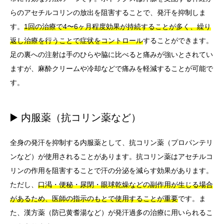
らのアセチルコリンの放出を阻害することで、発汗を抑制しま
す。
1回の治療で4〜6ヶ月程度効果が持続することが多く、繰り
返し治療を行うことで症状をコントロール
することができます。
足の裏への注射は手のひらや脇に比べると痛みが強いとされてい
ますが、麻酔クリームや冷却などで痛みを軽減することが可能で
す。
▶️ 内服薬（抗コリン薬など）
全身の発汗を抑制する内服薬として、抗コリン薬（プロパンテリ
ンなど）が使用されることがあります。抗コリン薬はアセチルコ
リンの作用を阻害することで汗の分泌を減らす効果があります。
ただし、
口渇・便秘・尿閉・眼球乾燥などの副作用が生じる場合
があるため、医師の指示のもとで使用することが重要
です。ま
た、漢方薬（防已黄耆湯など）が発汗過多の治療に用いられるこ