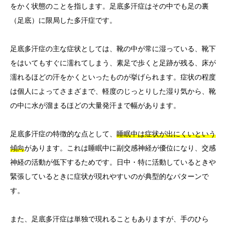
をかく状態のことを指します。足底多汗症はその中でも足の裏
（足底）に限局した多汗症です。
足底多汗症の主な症状としては、靴の中が常に湿っている、靴下
をはいてもすぐに濡れてしまう、素足で歩くと足跡が残る、床が
濡れるほどの汗をかくといったものが挙げられます。症状の程度
は個人によってさまざまで、軽度のじっとりした湿り気から、靴
の中に水が溜まるほどの大量発汗まで幅があります。
足底多汗症の特徴的な点として、
睡眠中は症状が出にくいという
傾向
があります。これは睡眠中に副交感神経が優位になり、交感
神経の活動が低下するためです。日中・特に活動しているときや
緊張しているときに症状が現れやすいのが典型的なパターンで
す。
また、足底多汗症は単独で現れることもありますが、手のひら