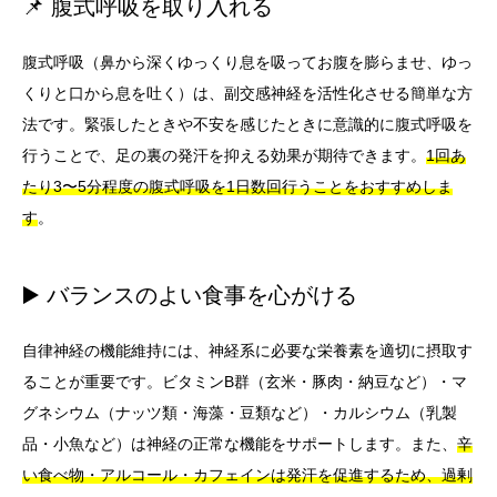
📌 腹式呼吸を取り入れる
腹式呼吸（鼻から深くゆっくり息を吸ってお腹を膨らませ、ゆっ
くりと口から息を吐く）は、副交感神経を活性化させる簡単な方
法です。緊張したときや不安を感じたときに意識的に腹式呼吸を
行うことで、足の裏の発汗を抑える効果が期待できます。
1回あ
たり3〜5分程度の腹式呼吸を1日数回行うことをおすすめしま
す
。
▶️ バランスのよい食事を心がける
自律神経の機能維持には、神経系に必要な栄養素を適切に摂取す
ることが重要です。ビタミンB群（玄米・豚肉・納豆など）・マ
グネシウム（ナッツ類・海藻・豆類など）・カルシウム（乳製
品・小魚など）は神経の正常な機能をサポートします。また、
辛
い食べ物・アルコール・カフェインは発汗を促進するため、過剰