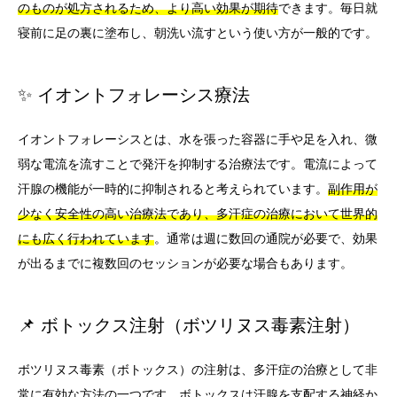
のものが処方されるため、より高い効果が期待
できます。毎日就
寝前に足の裏に塗布し、朝洗い流すという使い方が一般的です。
✨ イオントフォレーシス療法
イオントフォレーシスとは、水を張った容器に手や足を入れ、微
弱な電流を流すことで発汗を抑制する治療法です。電流によって
汗腺の機能が一時的に抑制されると考えられています。
副作用が
少なく安全性の高い治療法であり、多汗症の治療において世界的
にも広く行われています
。通常は週に数回の通院が必要で、効果
が出るまでに複数回のセッションが必要な場合もあります。
📌 ボトックス注射（ボツリヌス毒素注射）
ボツリヌス毒素（ボトックス）の注射は、多汗症の治療として非
常に有効な方法の一つです。ボトックスは汗腺を支配する神経か