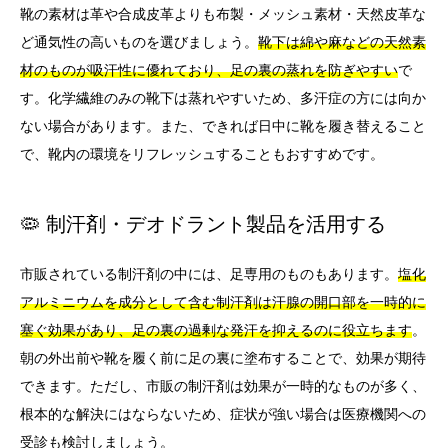
靴の素材は革や合成皮革よりも布製・メッシュ素材・天然皮革な
ど通気性の高いものを選びましょう。
靴下は綿や麻などの天然素
材のものが吸汗性に優れており、足の裏の蒸れを防ぎやすい
で
す。化学繊維のみの靴下は蒸れやすいため、多汗症の方には向か
ない場合があります。また、できれば日中に靴を履き替えること
で、靴内の環境をリフレッシュすることもおすすめです。
🦠 制汗剤・デオドラント製品を活用する
市販されている制汗剤の中には、足専用のものもあります。
塩化
アルミニウムを成分として含む制汗剤は汗腺の開口部を一時的に
塞ぐ効果があり、足の裏の過剰な発汗を抑えるのに役立ちます
。
朝の外出前や靴を履く前に足の裏に塗布することで、効果が期待
できます。ただし、市販の制汗剤は効果が一時的なものが多く、
根本的な解決にはならないため、症状が強い場合は医療機関への
受診も検討しましょう。