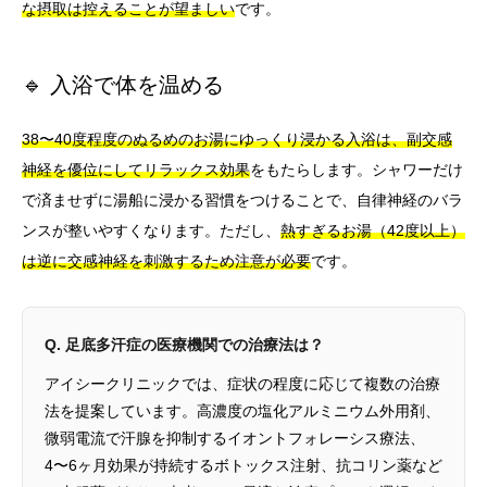
な摂取は控えることが望ましい
です。
🔹 入浴で体を温める
38〜40度程度のぬるめのお湯にゆっくり浸かる入浴は、副交感
神経を優位にしてリラックス効果
をもたらします。シャワーだけ
で済ませずに湯船に浸かる習慣をつけることで、自律神経のバラ
ンスが整いやすくなります。ただし、
熱すぎるお湯（42度以上）
は逆に交感神経を刺激するため注意が必要
です。
Q. 足底多汗症の医療機関での治療法は？
アイシークリニックでは、症状の程度に応じて複数の治療
法を提案しています。高濃度の塩化アルミニウム外用剤、
微弱電流で汗腺を抑制するイオントフォレーシス療法、
4〜6ヶ月効果が持続するボトックス注射、抗コリン薬など