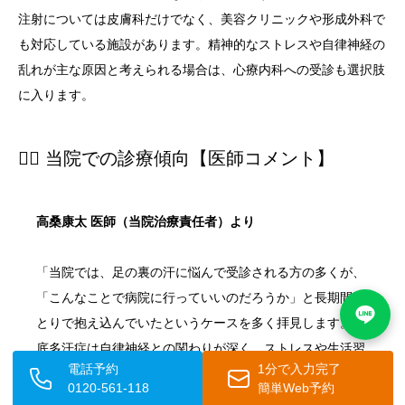
注射については皮膚科だけでなく、美容クリニックや形成外科で
も対応している施設があります。精神的なストレスや自律神経の
乱れが主な原因と考えられる場合は、心療内科への受診も選択肢
に入ります。
👨‍⚕️ 当院での診療傾向【医師コメント】
高桑康太 医師（当院治療責任者）より
「当院では、足の裏の汗に悩んで受診される方の多くが、
「こんなことで病院に行っていいのだろうか」と長期間ひ
とりで抱え込んでいたというケースを多く拝見します。足
底多汗症は自律神経との関わりが深く、ストレスや生活習
電話予約
1分で入力完了
慣の乱れが症状を悪化させることがありますが、
イオント
0120-561-118
簡単Web予約
フォレーシス療法やボトックス注射など、症状の程度に合