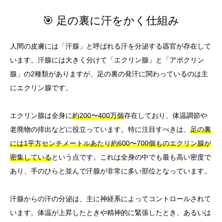
🎯 足の裏に汗をかく仕組み
人間の皮膚には「汗腺」と呼ばれる汗を分泌する器官が存在して
います。汗腺には大きく分けて「エクリン腺」と「アポクリン
腺」の2種類がありますが、足の裏の発汗に関わっているのは主
にエクリン腺です。
エクリン腺は全身に
約200〜400万個
存在しており、体温調節や
老廃物の排出などに役立っています。特に注目すべきは、
足の裏
には1平方センチメートルあたり約600〜700個ものエクリン腺が
密集している
という点です。これは全身の中でも最も高い密度で
あり、手のひらと並んで汗腺が非常に多い部位となっています。
汗腺からの汗の分泌は、主に神経系によってコントロールされて
います。体温が上昇したときや精神的に緊張したとき、あるいは