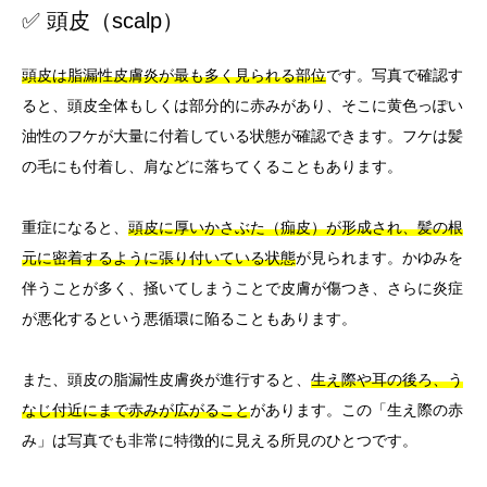
✅ 頭皮（scalp）
頭皮は脂漏性皮膚炎が最も多く見られる部位
です。写真で確認す
ると、頭皮全体もしくは部分的に赤みがあり、そこに黄色っぽい
油性のフケが大量に付着している状態が確認できます。フケは髪
の毛にも付着し、肩などに落ちてくることもあります。
重症になると、
頭皮に厚いかさぶた（痂皮）が形成され、髪の根
元に密着するように張り付いている状態
が見られます。かゆみを
伴うことが多く、掻いてしまうことで皮膚が傷つき、さらに炎症
が悪化するという悪循環に陥ることもあります。
また、頭皮の脂漏性皮膚炎が進行すると、
生え際や耳の後ろ、う
なじ付近にまで赤みが広がること
があります。この「生え際の赤
み」は写真でも非常に特徴的に見える所見のひとつです。