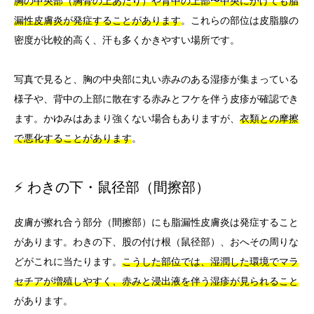
胸の中央部（胸骨の上あたり）や背中の上部〜中央にかけても脂
漏性皮膚炎が発症することがあります
。これらの部位は皮脂腺の
密度が比較的高く、汗も多くかきやすい場所です。
写真で見ると、胸の中央部に丸い赤みのある湿疹が集まっている
様子や、背中の上部に散在する赤みとフケを伴う皮疹が確認でき
ます。かゆみはあまり強くない場合もありますが、
衣類との摩擦
で悪化することがあります
。
⚡ わきの下・鼠径部（間擦部）
皮膚が擦れ合う部分（間擦部）にも脂漏性皮膚炎は発症すること
があります。わきの下、股の付け根（鼠径部）、おへその周りな
どがこれに当たります。
こうした部位では、湿潤した環境でマラ
セチアが増殖しやすく、赤みと浸出液を伴う湿疹が見られること
があります。