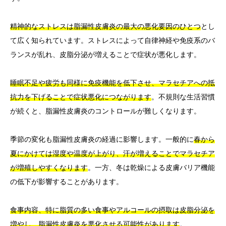
精神的なストレスは脂漏性皮膚炎の最大の悪化要因のひとつ
とし
て広く知られています。ストレスによって自律神経や免疫系のバ
ランスが乱れ、皮脂分泌が増えることで症状が悪化します。
睡眠不足や疲労も同様に免疫機能を低下させ、マラセチアへの抵
抗力を下げることで症状悪化につながります
。不規則な生活習慣
が続くと、脂漏性皮膚炎のコントロールが難しくなります。
季節の変化も脂漏性皮膚炎の経過に影響します。一般的に
春から
夏にかけては湿度や温度が上がり、汗が増えることでマラセチア
が増殖しやすくなります
。一方、冬は乾燥による皮膚バリア機能
の低下が影響することがあります。
食事内容、特に脂質の多い食事やアルコールの摂取は皮脂分泌を
増やし、脂漏性皮膚炎を悪化させる可能性があります
。