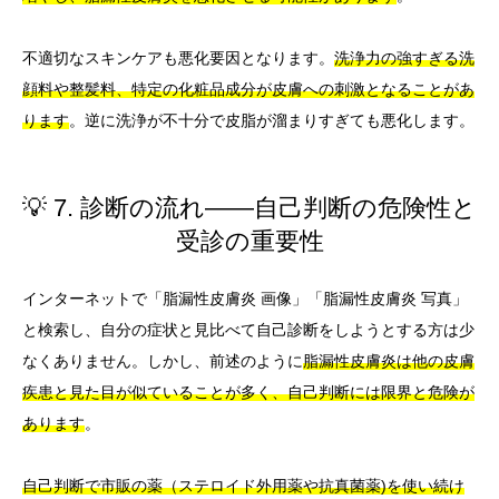
不適切なスキンケアも悪化要因となります。
洗浄力の強すぎる洗
顔料や整髪料、特定の化粧品成分が皮膚への刺激となることがあ
ります
。逆に洗浄が不十分で皮脂が溜まりすぎても悪化します。
💡 7. 診断の流れ――自己判断の危険性と
受診の重要性
インターネットで「脂漏性皮膚炎 画像」「脂漏性皮膚炎 写真」
と検索し、自分の症状と見比べて自己診断をしようとする方は少
なくありません。しかし、前述のように
脂漏性皮膚炎は他の皮膚
疾患と見た目が似ていることが多く、自己判断には限界と危険が
あります
。
自己判断で市販の薬（ステロイド外用薬や抗真菌薬)を使い続け