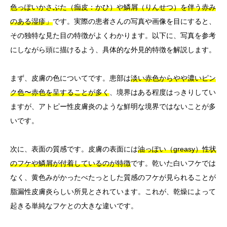
色っぽいかさぶた（痂皮：かひ）や鱗屑（りんせつ）を伴う赤み
のある湿疹」
です。実際の患者さんの写真や画像を目にすると、
その独特な見た目の特徴がよくわかります。以下に、写真を参考
にしながら頭に描けるよう、具体的な外見的特徴を解説します。
まず、皮膚の色についてです。患部は
淡い赤色からやや濃いピン
ク色〜赤色を呈することが多く
、境界はある程度はっきりしてい
ますが、アトピー性皮膚炎のような鮮明な境界ではないことが多
いです。
次に、表面の質感です。皮膚の表面には
油っぽい（greasy）性状
のフケや鱗屑が付着しているのが特徴
です。乾いた白いフケでは
なく、黄色みがかったべたっとした質感のフケが見られることが
脂漏性皮膚炎らしい所見とされています。これが、乾燥によって
起きる単純なフケとの大きな違いです。