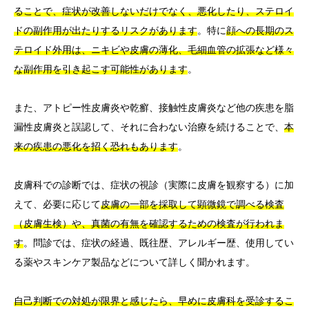
ることで、症状が改善しないだけでなく、悪化したり、ステロイ
ドの副作用が出たりするリスクがあります
。特に
顔への長期のス
テロイド外用は、ニキビや皮膚の薄化、毛細血管の拡張など様々
な副作用を引き起こす可能性があります
。
また、アトピー性皮膚炎や乾癬、接触性皮膚炎など他の疾患を脂
漏性皮膚炎と誤認して、それに合わない治療を続けることで、
本
来の疾患の悪化を招く恐れもあります
。
皮膚科での診断では、症状の視診（実際に皮膚を観察する）に加
えて、必要に応じて
皮膚の一部を採取して顕微鏡で調べる検査
（皮膚生検）や、真菌の有無を確認するための検査が行われま
す
。問診では、症状の経過、既往歴、アレルギー歴、使用してい
る薬やスキンケア製品などについて詳しく聞かれます。
自己判断での対処が限界と感じたら、早めに皮膚科を受診するこ