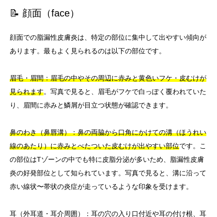
📝 顔面（face）
顔面での脂漏性皮膚炎は、特定の部位に集中して出やすい傾向が
あります。最もよく見られるのは以下の部位です。
眉毛・眉間：眉毛の中やその周辺に赤みと黄色いフケ・皮むけが
見られます
。写真で見ると、眉毛がフケで白っぽく覆われていた
り、眉間に赤みと鱗屑が目立つ状態が確認できます。
鼻のわき（鼻唇溝）：鼻の両脇から口角にかけての溝（ほうれい
線のあたり）に赤みとべたついた皮むけが出やすい部位
です。こ
の部位はTゾーンの中でも特に皮脂分泌が多いため、脂漏性皮膚
炎の好発部位として知られています。写真で見ると、溝に沿って
赤い線状〜帯状の炎症が走っているような印象を受けます。
耳（外耳道・耳介周囲）：耳の穴の入り口付近や耳の付け根、耳