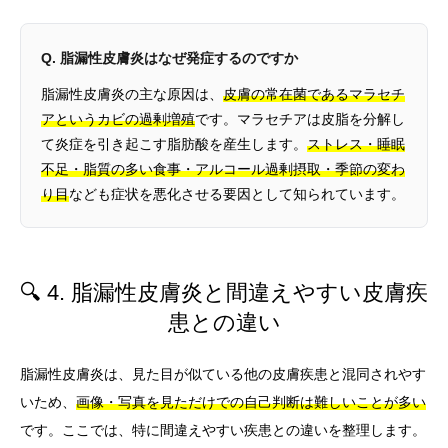
Q. 脂漏性皮膚炎はなぜ発症するのですか
脂漏性皮膚炎の主な原因は、
皮膚の常在菌であるマラセチ
アというカビの過剰増殖
です。マラセチアは皮脂を分解し
て炎症を引き起こす脂肪酸を産生します。
ストレス・睡眠
不足・脂質の多い食事・アルコール過剰摂取・季節の変わ
り目
なども症状を悪化させる要因として知られています。
🔍 4. 脂漏性皮膚炎と間違えやすい皮膚疾
患との違い
脂漏性皮膚炎は、見た目が似ている他の皮膚疾患と混同されやす
いため、
画像・写真を見ただけでの自己判断は難しいことが多い
です。ここでは、特に間違えやすい疾患との違いを整理します。