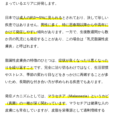
まっているエリアに好発します。
日本では
成人の約3〜5%に見られる
とされており、決して珍しい
疾患ではありません。
男性に多く、特に思春期以降から中高年に
かけて発症しやすい
傾向があります。一方で、生後数週間から数
か月の乳児にも発症することがあり、この場合は「乳児脂漏性皮
膚炎」と呼ばれます。
脂漏性皮膚炎の特徴のひとつは、
症状が良くなったり悪くなった
りを繰り返すこと
です。完全に治り切るわけではなく、生活習慣
やストレス、季節の変わり目などをきっかけに再燃することが多
いため、長期的な付き合い方が求められる疾患でもあります。
発症メカニズムとしては、
マラセチア（Malassezia）というカビ
（真菌）の一種が深く関わっています
。マラセチアは健康な人の
皮膚にも常在していますが、皮脂を栄養源として過剰増殖する