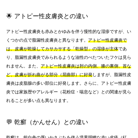
🌟 アトピー性皮膚炎との違い
アトピー性皮膚炎も赤みとかゆみを伴う慢性的な湿疹ですが、い
くつかの点で脂漏性皮膚炎と異なります。
アトピー性皮膚炎で
は、皮膚が乾燥してカサカサする「乾燥型」の湿疹が主体
であ
り、脂漏性皮膚炎でみられるような油性のべたついたフケは見ら
れません。また、
アトピー性皮膚炎は肘の内側、膝の裏側、首な
ど、皮膚が折れ曲がる部分（屈曲部）に好発
しますが、脂漏性皮
膚炎は皮脂腺の多い部位に好発します。さらに、アトピー性皮膚
炎では家族歴やアレルギー（花粉症・喘息など）との関連が見ら
れることが多い点も異なります。
💬 乾癬（かんせん）との違い
乾癬は、
銀白色の厚いかさぶたを伴う境界明瞭な赤い皮疹（紅