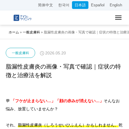
简体中文
한국어
日本語
Español
English
ホーム
»
一般皮膚科
»
脂漏性皮膚炎の画像・写真で確認｜症状の特徴と治療
2026.05.20
一般皮膚科
脂漏性皮膚炎の画像・写真で確認｜症状の特
徴と治療法を解説
💬
「フケが止まらない…」「顔の赤みが消えない…」
そんなお
悩み、放置していませんか？
それ、
脂漏性皮膚炎（しろうせいひふえん）かもしれません。
乾