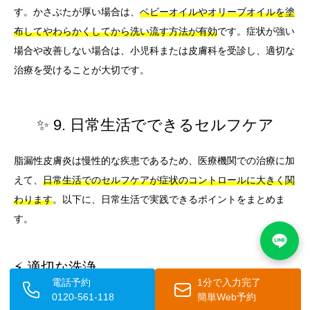
す。かさぶたが厚い場合は、
ベビーオイルやオリーブオイルを塗
布してやわらかくしてから洗い流す方法が有効
です。症状が強い
場合や改善しない場合は、小児科または皮膚科を受診し、適切な
治療を受けることが大切です。
✨ 9. 日常生活でできるセルフケア
脂漏性皮膚炎は慢性的な疾患であるため、医療機関での治療に加
えて、
日常生活でのセルフケアが症状のコントロールに大きく関
わります
。以下に、日常生活で実践できるポイントをまとめま
す。
⚡ 適切な洗浄
電話予約
1分で入力完了
0120-561-118
簡単Web予約
皮脂を適切に除去することは脂漏性皮膚炎の管理において重要で