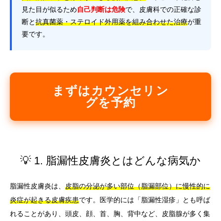
見た目が似るため
自己判断は危険
で、皮膚科での正確な診
断と
抗真菌薬・ステロイド外用薬を組み合わせた治療
が重
要です。
まずはカウンセリン
グを予約
💡 1. 脂漏性皮膚炎とはどんな病気か
脂漏性皮膚炎は、
皮脂の分泌が多い部位（脂漏部位）に慢性的に
炎症が起きる皮膚疾患
です。医学的には「脂漏性湿疹」とも呼ば
れることがあり、頭皮、顔、首、胸、背中など、皮脂腺が多く集