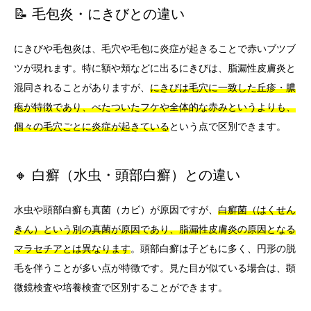
📝 毛包炎・にきびとの違い
にきびや毛包炎は、毛穴や毛包に炎症が起きることで赤いブツブ
ツが現れます。特に額や頬などに出るにきびは、脂漏性皮膚炎と
混同されることがありますが、
にきびは毛穴に一致した丘疹・膿
疱が特徴であり、べたついたフケや全体的な赤みというよりも、
個々の毛穴ごとに炎症が起きている
という点で区別できます。
🔸 白癬（水虫・頭部白癬）との違い
水虫や頭部白癬も真菌（カビ）が原因ですが、
白癬菌（はくせん
きん）という別の真菌が原因であり、脂漏性皮膚炎の原因となる
マラセチアとは異なります
。頭部白癬は子どもに多く、円形の脱
毛を伴うことが多い点が特徴です。見た目が似ている場合は、顕
微鏡検査や培養検査で区別することができます。