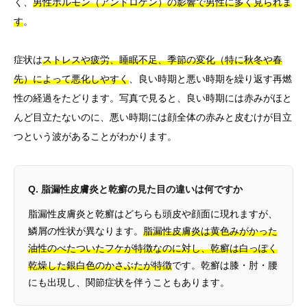
く、
男性ホルモン（アンドロゲン）の影響で男性に多く見られま
す
。
症状は
ストレスや疲労、睡眠不足、季節の変化（特に秋冬や春
先）によって悪化しやすく
、良い時期と悪い時期を繰り返す再燃
性の経過をたどります。写真で見ると、良い時期には赤みがほと
んど目立たないのに、悪い時期には顔全体の赤みと皮むけが目立
つという波があることがわかります。
Q. 脂漏性皮膚炎と乾癬の見た目の違いは何ですか
脂漏性皮膚炎と乾癬はどちらも頭皮や顔面に現れますが、
鱗屑の性状が異なります。
脂漏性皮膚炎は黄色みがかった
油性のべたついたフケが特徴なのに対し、乾癬は白っぽく
乾燥した銀白色のかさぶたが特徴
です。乾癬は膝・肘・腰
にも出現し、関節症状を伴うこともあります。