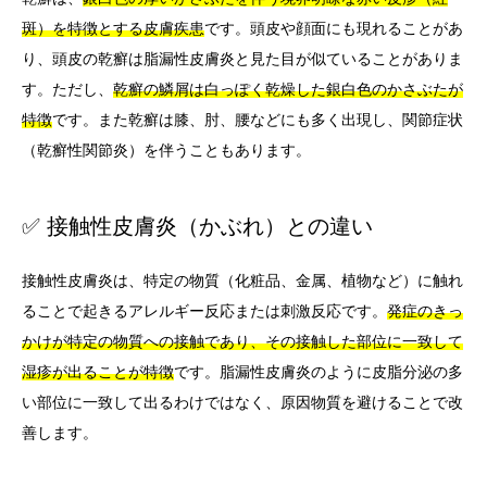
斑）を特徴とする皮膚疾患
です。頭皮や顔面にも現れることがあ
り、頭皮の乾癬は脂漏性皮膚炎と見た目が似ていることがありま
す。ただし、
乾癬の鱗屑は白っぽく乾燥した銀白色のかさぶたが
特徴
です。また乾癬は膝、肘、腰などにも多く出現し、関節症状
（乾癬性関節炎）を伴うこともあります。
✅ 接触性皮膚炎（かぶれ）との違い
接触性皮膚炎は、特定の物質（化粧品、金属、植物など）に触れ
ることで起きるアレルギー反応または刺激反応です。
発症のきっ
かけが特定の物質への接触であり、その接触した部位に一致して
湿疹が出ることが特徴
です。脂漏性皮膚炎のように皮脂分泌の多
い部位に一致して出るわけではなく、原因物質を避けることで改
善します。