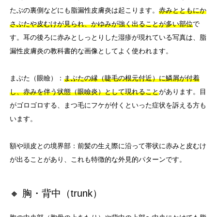
たぶの裏側などにも脂漏性皮膚炎は起こります。
赤みとともにか
さぶたや皮むけが見られ、かゆみが強く出ることが多い部位
で
す。耳の後ろに赤みとしっとりした湿疹が現れている写真は、脂
漏性皮膚炎の教科書的な画像としてよく使われます。
まぶた（眼瞼）：
まぶたの縁（睫毛の根元付近）に鱗屑が付着
し、赤みを伴う状態（眼瞼炎）として現れること
があります。目
がゴロゴロする、まつ毛にフケが付くといった症状を訴える方も
います。
額や頭皮との境界部：前髪の生え際に沿って帯状に赤みと皮むけ
が出ることがあり、これも特徴的な外見的パターンです。
🔸 胸・背中（trunk）