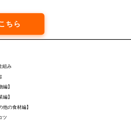
はこちら
仕組み
は
物編】
菜編】
の他の食材編】
コツ