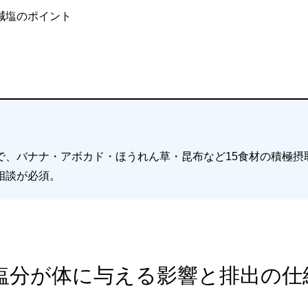
減塩のポイント
で、バナナ・アボカド・ほうれん草・昆布など15食材の積極摂
相談が必須。
️ 塩分が体に与える影響と排出の仕