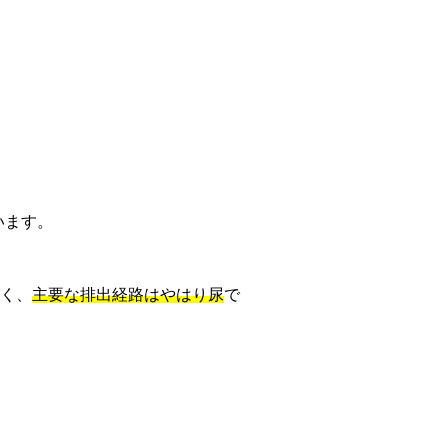
います。
く、
主要な排出経路はやはり尿
で