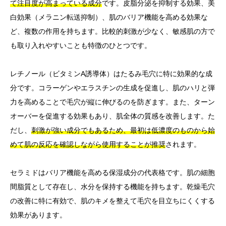
て注目度が高まっている成分
です。皮脂分泌を抑制する効果、美
白効果（メラニン転送抑制）、肌のバリア機能を高める効果な
ど、複数の作用を持ちます。比較的刺激が少なく、敏感肌の方で
も取り入れやすいことも特徴のひとつです。
レチノール（ビタミンA誘導体）はたるみ毛穴に特に効果的な成
分です。コラーゲンやエラスチンの生成を促進し、肌のハリと弾
力を高めることで毛穴が縦に伸びるのを防ぎます。また、ターン
オーバーを促進する効果もあり、肌全体の質感を改善します。た
だし、
刺激が強い成分でもあるため、最初は低濃度のものから始
めて肌の反応を確認しながら使用することが推奨
されます。
セラミドはバリア機能を高める保湿成分の代表格です。肌の細胞
間脂質として存在し、水分を保持する機能を持ちます。乾燥毛穴
の改善に特に有効で、肌のキメを整えて毛穴を目立ちにくくする
効果があります。