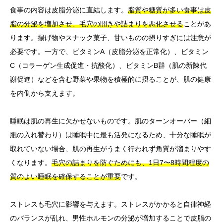
食事の内容は皮脂分泌に直結します。
脂質や糖質が多い食事は皮
脂の分泌を増加させ、毛穴の開きや詰まりを悪化させる
ことがあ
ります。揚げ物やスナック菓子、甘いものの摂りすぎには注意が
必要です。一方で、ビタミンA（皮脂分泌を正常化）、ビタミン
C（コラーゲン生成促進・抗酸化）、ビタミンB群（肌の新陳代
謝促進）などを含む野菜や果物を積極的に摂ることが、肌の健康
を内側から支えます。
睡眠は肌の再生に欠かせないものです。肌のターンオーバー（細
胞の入れ替わり）は睡眠中に最も活発になるため、十分な睡眠が
取れていない場合、肌の再生がうまく行われず角質が溜まりやす
くなります。
毛穴の詰まりを防ぐためにも、1日7〜8時間程度の
質のよい睡眠を確保することが重要
です。
ストレスも毛穴に影響を与えます。ストレスがかかると自律神経
のバランスが乱れ、男性ホルモンの分泌が増加することで皮脂の