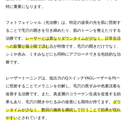
特に重要になります。
フォトフェイシャル（光治療）は、特定の波長の光を肌に照射す
ることで毛穴の開きを引き締めたり、肌のトーンを整えたりする
治療です。
レーザーとは異なりダウンタイムが少なく、日常生活
への影響が最小限で済む
点が特徴です。毛穴の開きだけでなく、
シミや赤み、くすみなどにも同時にアプローチできる包括的な治
療です。
レーザートーニングは、低出力のQスイッチYAGレーザーを均一
に照射することでメラニンを分解し、毛穴の黒ずみや色素沈着を
改善する治療です。また、真皮層のコラーゲン生成を促進する効
果もあり、毛穴の開きやたるみの改善にも期待が持てます。
ダウ
ンタイムが少なく、数回の施術を継続して行うことで効果が現れ
やすい
とされています。