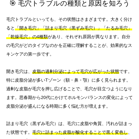
🎯 毛穴トラブルの種類と原因を知ろう
毛穴トラブルといっても、その状態はさまざまです。大きく分け
ると
「開き毛穴」「詰まり毛穴（黒ずみ毛穴）」「たるみ毛穴」
「乾燥毛穴」の4種類
があり、それぞれ原因が異なります。自分
の毛穴がどのタイプなのかを正確に理解することが、効果的なス
キンケアの第一歩です。
開き毛穴は、
皮脂の過剰分泌によって毛穴が広がった状態
です。
特に皮脂分泌が多いTゾーン（額・鼻・顎）に多く見られます。
過剰な皮脂が毛穴を押し広げることで、毛穴が目立つようになり
ます。思春期から20代にかけてホルモンバランスの変化によって
皮脂分泌が盛んになる時期に多く悩む方が増えます。
詰まり毛穴（黒ずみ毛穴）は、毛穴に皮脂や角質、汚れが詰まっ
た状態です。
毛穴に詰まった皮脂が酸化することで黒く変色し
、