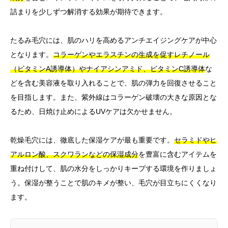
詰まりを少しずつ解消する効果が期待できます。
たるみ毛穴には、肌のハリを高めるアンチエイジングケアが中心
となります。
コラーゲンやエラスチンの生成を促すレチノール
（ビタミンA誘導体）やナイアシンアミド、ビタミンC誘導体
な
どを含む美容液を取り入れることで、肌の弾力を回復させること
を目指します。また、紫外線はコラーゲン破壊の大きな原因とな
るため、日焼け止めによるUVケアは欠かせません。
乾燥毛穴には、徹底した保湿ケアが最も重要です。
セラミドやヒ
アルロン酸、スクワランなどの保湿成分
を豊富に含むアイテムを
重ね付けして、肌の水分をしっかりキープする環境を作りましょ
う。保湿が整うことで肌のキメが整い、毛穴が目立ちにくくなり
ます。