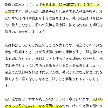
洗顔の基本として、まず
ぬるま湯（32〜35℃程度）を使うこと
が重要
です。熱いお湯は皮脂を落とし過ぎて肌の乾燥を招き、冷
たい水では汚れや皮脂が十分に落ちません。毛穴の詰まりを効果
的に除去しながら、肌への負担を最小限に抑えるためにも適切な
温度のお湯を使いましょう。
洗顔料はしっかりと泡立てることが大切です。泡立てが不十分な
状態で洗顔すると、指が直接肌に触れて摩擦が生じ、肌を傷つけ
る原因になります。洗顔ネットを使ってきめ細かい泡を作り、泡
で肌を包むようにして汚れを吸着させることを意識しましょう。
泡立てた洗顔料を顔全体に広げた後、毛穴が気になる部位は円を
描くように軽くなじませると、詰まりが解消されやすくなりま
す。
洗い流す際は、すすぎ残しがないように丁寧に行います。
洗顔料
が残ると毛穴を詰まらせる原因になる
ため、特に生え際や顎のラ