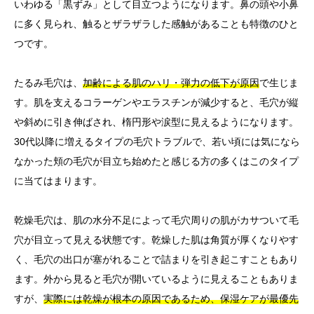
いわゆる「黒ずみ」として目立つようになります。鼻の頭や小鼻
に多く見られ、触るとザラザラした感触があることも特徴のひと
つです。
たるみ毛穴は、
加齢による肌のハリ・弾力の低下が原因
で生じま
す。肌を支えるコラーゲンやエラスチンが減少すると、毛穴が縦
や斜めに引き伸ばされ、楕円形や涙型に見えるようになります。
30代以降に増えるタイプの毛穴トラブルで、若い頃には気になら
なかった頬の毛穴が目立ち始めたと感じる方の多くはこのタイプ
に当てはまります。
乾燥毛穴は、肌の水分不足によって毛穴周りの肌がカサついて毛
穴が目立って見える状態です。乾燥した肌は角質が厚くなりやす
く、毛穴の出口が塞がれることで詰まりを引き起こすこともあり
ます。外から見ると毛穴が開いているように見えることもありま
すが、
実際には乾燥が根本の原因であるため、保湿ケアが最優先