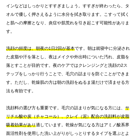
インなどはしっかりとすすぎましょう。すすぎが終わったら、タ
オルで優しく押さえるように水分を拭き取ります。こすって拭く
と肌への摩擦となり、炎症や肌荒れを引き起こす可能性がありま
す。
洗顔の頻度は、朝夜の1日2回が基本
です。朝は就寝中に分泌され
た皮脂や汗を落とし、夜はメイクや外出時についた汚れ、皮脂を
落とすことが目的です。夜のケアではクレンジングと洗顔の2ス
テップをしっかり行うことで、毛穴の詰まりを防ぐことができま
す。ただし、乾燥肌の方は朝の洗顔をぬるま湯だけで済ませる方
法も有効です。
洗顔料の選び方も重要です。毛穴の詰まりが気になる方には、
サ
リチル酸や炭（チャコール）、クレイ（泥）配合の洗顔料が皮脂
吸着効果があり
適しています。乾燥が気になる方はアミノ酸系界
面活性剤を使用した洗い上がりがしっとりするタイプを選ぶとよ