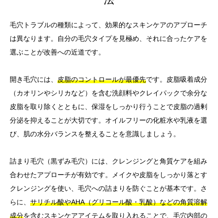
毛穴トラブルの種類によって、効果的なスキンケアのアプローチ
は異なります。自分の毛穴タイプを見極め、それに合ったケアを
選ぶことが改善への近道です。
開き毛穴には、
皮脂のコントロールが最優先
です。皮脂吸着成分
（カオリンやシリカなど）を含む洗顔料やクレイパックで余分な
皮脂を取り除くとともに、保湿をしっかり行うことで皮脂の過剰
分泌を抑えることが大切です。オイルフリーの化粧水や乳液を選
び、肌の水分バランスを整えることを意識しましょう。
詰まり毛穴（黒ずみ毛穴）には、クレンジングと角質ケアを組み
合わせたアプローチが有効です。メイクや皮脂をしっかり落とす
クレンジングを使い、毛穴への詰まりを防ぐことが基本です。さ
らに、
サリチル酸やAHA（グリコール酸・乳酸）などの角質溶解
成分
を含むスキンケアアイテムを取り入れることで、毛穴内部の