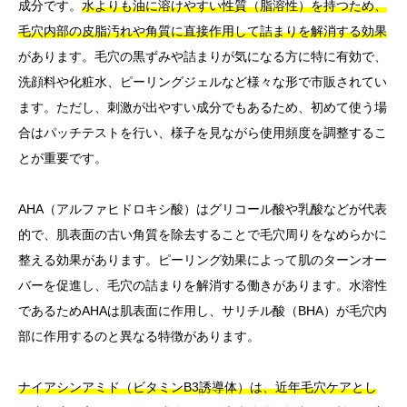
成分です。
水よりも油に溶けやすい性質（脂溶性）を持つため、
毛穴内部の皮脂汚れや角質に直接作用して詰まりを解消する効果
があります。毛穴の黒ずみや詰まりが気になる方に特に有効で、
洗顔料や化粧水、ピーリングジェルなど様々な形で市販されてい
ます。ただし、刺激が出やすい成分でもあるため、初めて使う場
合はパッチテストを行い、様子を見ながら使用頻度を調整するこ
とが重要です。
AHA（アルファヒドロキシ酸）はグリコール酸や乳酸などが代表
的で、肌表面の古い角質を除去することで毛穴周りをなめらかに
整える効果があります。ピーリング効果によって肌のターンオー
バーを促進し、毛穴の詰まりを解消する働きがあります。水溶性
であるためAHAは肌表面に作用し、サリチル酸（BHA）が毛穴内
部に作用するのと異なる特徴があります。
ナイアシンアミド（ビタミンB3誘導体）は、近年毛穴ケアとし