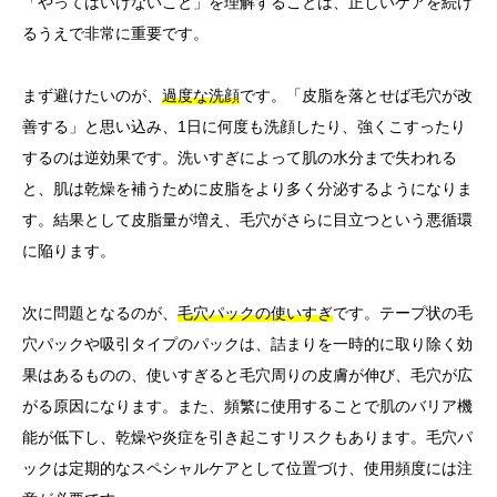
「やってはいけないこと」を理解することは、正しいケアを続け
るうえで非常に重要です。
まず避けたいのが、
過度な洗顔
です。「皮脂を落とせば毛穴が改
善する」と思い込み、1日に何度も洗顔したり、強くこすったり
するのは逆効果です。洗いすぎによって肌の水分まで失われる
と、肌は乾燥を補うために皮脂をより多く分泌するようになりま
す。結果として皮脂量が増え、毛穴がさらに目立つという悪循環
に陥ります。
次に問題となるのが、
毛穴パックの使いすぎ
です。テープ状の毛
穴パックや吸引タイプのパックは、詰まりを一時的に取り除く効
果はあるものの、使いすぎると毛穴周りの皮膚が伸び、毛穴が広
がる原因になります。また、頻繁に使用することで肌のバリア機
能が低下し、乾燥や炎症を引き起こすリスクもあります。毛穴パ
ックは定期的なスペシャルケアとして位置づけ、使用頻度には注