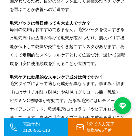
因が異なるため、自分のタイプを正しく見極めたうえでケア
を選ぶことが改善への近道です。
毛穴パックは毎日使っても大丈夫ですか？
毎日の使用はおすすめできません。毛穴パックを使いすぎる
と毛穴周りの皮膚が伸びて毛穴が広がったり、肌のバリア機
能が低下して乾燥や炎症を引き起こすリスクがあります。あ
くまで定期的なスペシャルケアとして位置づけ、週1〜2回程
度を目安に使用頻度を抑えることが大切です。
毛穴ケアに効果的なスキンケア成分は何ですか？
毛穴タイプによって適した成分が異なります。黒ずみ・詰ま
りにはサリチル酸（BHA）やAHA（グリコール酸・乳酸）、
ビタミンC誘導体が有効です。たるみ毛穴にはレチノールや
ナイアシンアミド、乾燥毛穴にはセラミドやヒアルロン酸が
適しています。自分の毛穴タイプに合わせて成分を選ぶこと
電話予約
1分で入力完了
が重要です。
0120-561-118
簡単Web予約