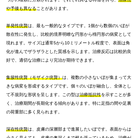
や予後も異なる
ことがあります。
単発性疣贅
は、最も一般的なタイプです。1個から数個のいぼが
散在性に発生し、比較的境界明瞭な円形から楕円形の病変として
現れます。サイズは通常5から10ミリメートル程度で、表面は角
化が進んでザラザラとした質感を示します。治療反応は比較的良
好で、適切な治療により完治が期待できます。
集簇性疣贅（モザイク疣贅）
は、複数の小さないぼが集まって大
きな病変を形成するタイプです。個々のいぼが融合し、全体とし
て不規則な形状を呈します。この型は
治療抵抗性
を示すことが多
く、治療期間が長期化する傾向があります。特に足指の間や足裏
の荷重部に多く見られます。
深在性疣贅
は、皮膚の深層部まで進展したいぼです。表面からは
小さく見えても、皮膚の奥深くまで根を張っているため、治療が