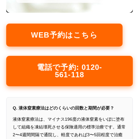
WEB予約はこちら
電話で予約: 0120-
561-118
Q. 液体窒素療法はどのくらいの回数と期間が必要？
液体窒素療法は、マイナス196度の液体窒素をいぼに塗布
して組織を凍結壊死させる保険適用の標準治療です。通常
2〜4週間間隔で通院し、軽度であれば3〜5回程度で治癒