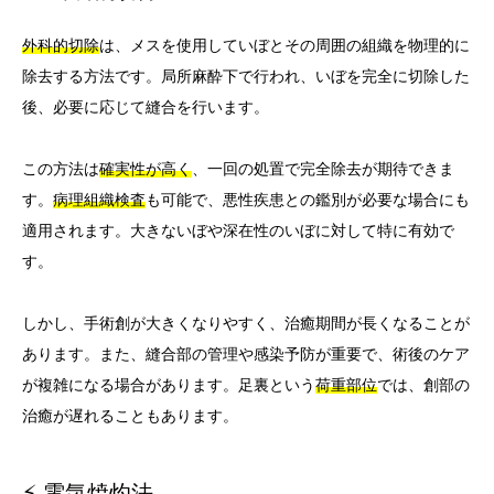
外科的切除
は、メスを使用していぼとその周囲の組織を物理的に
除去する方法です。局所麻酔下で行われ、いぼを完全に切除した
後、必要に応じて縫合を行います。
この方法は
確実性が高く
、一回の処置で完全除去が期待できま
す。
病理組織検査
も可能で、悪性疾患との鑑別が必要な場合にも
適用されます。大きないぼや深在性のいぼに対して特に有効で
す。
しかし、手術創が大きくなりやすく、治癒期間が長くなることが
あります。また、縫合部の管理や感染予防が重要で、術後のケア
が複雑になる場合があります。足裏という
荷重部位
では、創部の
治癒が遅れることもあります。
⚡ 電気焼灼法