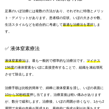
足裏のいぼ治療には複数の方法があり、それぞれに特徴とメリッ
ト・デメリットがあります。患者様の症状、いぼの大きさや数、
生活スタイルなどを総合的に考慮して
最適な治療法を選択
しま
す。
✅ 液体窒素療法
液体窒素療法
は、最も一般的で標準的な治療法です。
マイナス
196度
の液体窒素をいぼに直接塗布することで、組織を凍結壊死
させて除去します。
治療手順は比較的簡単で、綿棒に液体窒素を浸し、いぼの表面に
10から30秒程度
押し当てます。治療直後は軽い痛みがあります
が、数分で緩和します。治療後、いぼの周囲が赤くなり、1から2
週間で水疱や血疱が形成され、最終的に痂皮が剥がれ落ちます。