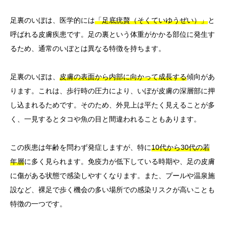
足裏のいぼは、医学的には
「足底疣贅（そくていゆうぜい）」
と
呼ばれる皮膚疾患です。足の裏という体重がかかる部位に発生す
るため、通常のいぼとは異なる特徴を持ちます。
足裏のいぼは、
皮膚の表面から内部に向かって成長する
傾向があ
ります。これは、歩行時の圧力により、いぼが皮膚の深層部に押
し込まれるためです。そのため、外見上は平たく見えることが多
く、一見するとタコや魚の目と間違われることもあります。
この疾患は年齢を問わず発症しますが、特に
10代から30代の若
年層
に多く見られます。免疫力が低下している時期や、足の皮膚
に傷がある状態で感染しやすくなります。また、プールや温泉施
設など、裸足で歩く機会の多い場所での感染リスクが高いことも
特徴の一つです。