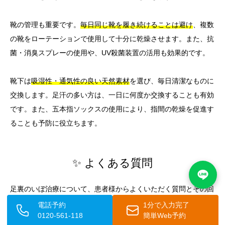
靴の管理も重要です。
毎日同じ靴を履き続けることは避け
、複数
の靴をローテーションで使用して十分に乾燥させます。また、抗
菌・消臭スプレーの使用や、UV殺菌装置の活用も効果的です。
靴下は
吸湿性・通気性の良い天然素材
を選び、毎日清潔なものに
交換します。足汗の多い方は、一日に何度か交換することも有効
です。また、五本指ソックスの使用により、指間の乾燥を促進す
ることも予防に役立ちます。
✨ よくある質問
足裏のいぼ治療について、患者様からよくいただく質問とその回
答をまとめました。治療を検討される際の参考にしてください。
電話予約
1分で入力完了
0120-561-118
簡単Web予約