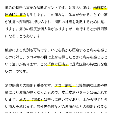
痛みの特徴も重要な診断ポイントです。足裏のいぼは、
歩行時や
圧迫時に痛み
を生じます。この痛みは、体重がかかることでいぼ
が皮膚の深層部に押し込まれ、周囲の神経を刺激するために起こ
ります。痛みの程度は個人差がありますが、進行すると歩行困難
になることもあります。
触診による判別も可能です。いぼを横から圧迫すると痛みを感じ
るのに対し、タコや魚の目は上から押したときに痛みを感じると
いう違いがあります。この
「側方圧痛」
は足底疣贅の特徴的な症
状の一つです。
類似疾患との鑑別も重要です。
タコ（胼胝）
は慢性的な圧迫や摩
擦により皮膚が厚くなったもので、皮丘皮溝パターンは保たれて
います。
魚の目（鶏眼）
は中心に硬い芯があり、上から押すと強
い痛みを感じます。悪性黒色腫などの皮膚がんとの鑑別も必要な