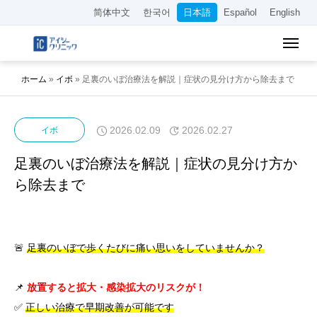
简体中文
한국어
日本語
Español
English
ホーム
»
イボ
»
足裏のいぼ治療法を解説｜症状の見分け方から除去まで
2026.02.09
2026.02.27
イボ
足裏のいぼ治療法を解説｜症状の見分け方か
ら除去まで
🚨
足裏のいぼで歩くたびに痛い思いをしていませんか？
📌
放置すると拡大・感染拡大のリスクが！
✅
正しい治療で早期改善が可能です