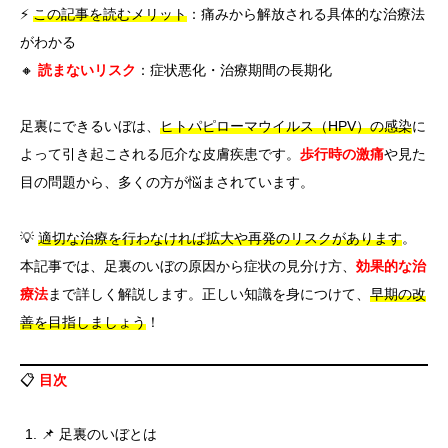
⚡
この記事を読むメリット
：痛みから解放される具体的な治療法
がわかる
🔸
読まないリスク
：症状悪化・治療期間の長期化
足裏にできるいぼは、
ヒトパピローマウイルス（HPV）の感染
に
よって引き起こされる厄介な皮膚疾患です。
歩行時の激痛
や見た
目の問題から、多くの方が悩まされています。
💡
適切な治療を行わなければ拡大や再発のリスクがあります
。
本記事では、足裏のいぼの原因から症状の見分け方、
効果的な治
療法
まで詳しく解説します。正しい知識を身につけて、
早期の改
善を目指しましょう
！
📋
目次
📌 足裏のいぼとは