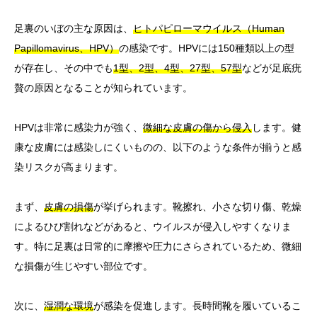
足裏のいぼの主な原因は、
ヒトパピローマウイルス（Human
Papillomavirus、HPV）
の感染です。HPVには150種類以上の型
が存在し、その中でも
1型、2型、4型、27型、57型
などが足底疣
贅の原因となることが知られています。
HPVは非常に感染力が強く、
微細な皮膚の傷から侵入
します。健
康な皮膚には感染しにくいものの、以下のような条件が揃うと感
染リスクが高まります。
まず、
皮膚の損傷
が挙げられます。靴擦れ、小さな切り傷、乾燥
によるひび割れなどがあると、ウイルスが侵入しやすくなりま
す。特に足裏は日常的に摩擦や圧力にさらされているため、微細
な損傷が生じやすい部位です。
次に、
湿潤な環境
が感染を促進します。長時間靴を履いているこ