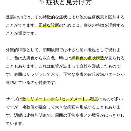
✨ 症状と見分け方
足裏のいぼは、その特徴的な症状により他の皮膚疾患と区別する
ことができます。
正確な診断
のためには、症状の特徴を理解する
ことが重要です。
外観的特徴として、初期段階では小さな硬い隆起として現れま
す。色は皮膚色から灰白色、時には
黒褐色の点状構造
が見られる
こともあります。これは血管が詰まって血栓を形成したもので
す。表面はザラザラしており、正常な皮膚の皮丘皮溝パターンが
途切れているのが特徴です。
サイズは
数ミリメートルから1センチメートル程度
のものが多い
ですが、複数個が融合して大きな病変を形成することもありま
す。辺縁は比較的明瞭で、周囲の正常皮膚との境界がはっきりし
ています。