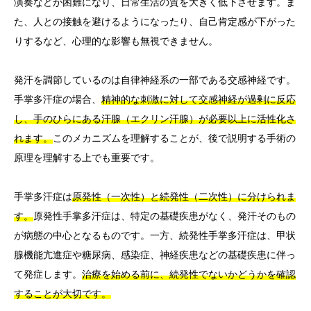
演奏などが困難になり、日常生活の質を大きく低下させます。ま
た、人との接触を避けるようになったり、自己肯定感が下がった
りするなど、心理的な影響も無視できません。
発汗を調節しているのは自律神経系の一部である交感神経です。
手掌多汗症の場合、
精神的な刺激に対して交感神経が過剰に反応
し、手のひらにある汗腺（エクリン汗腺）が必要以上に活性化さ
れます。
このメカニズムを理解することが、後で説明する手術の
原理を理解する上でも重要です。
手掌多汗症は
原発性（一次性）と続発性（二次性）に分けられま
す。
原発性手掌多汗症は、特定の基礎疾患がなく、発汗そのもの
が病態の中心となるものです。一方、続発性手掌多汗症は、甲状
腺機能亢進症や糖尿病、感染症、神経疾患などの基礎疾患に伴っ
て発症します。
治療を始める前に、続発性でないかどうかを確認
することが大切です。