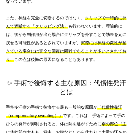
なっています。
また、神経を完全に切断するのではなく、
クリップで一時的に挟
んで遮断する「クリッピング法」
も行われています。理論的に
は、後から副作用が出た場合にクリップを外すことで効果を元に
戻せる可能性があるとされていますが、
実際には神経の変性が起
きている場合には完全な回復は困難であることが多いとされてお
り、
この点は後悔の原因になることもあります。
✨ 手術で後悔する主な原因：代償性発汗
とは
手掌多汗症の手術で後悔する最も一般的な原因が
「代償性発汗
（compensatory sweating）」
です。これは、手術によって手の
ひらの発汗が抑制されると、体は熱を逃がすために
別の部位（主
に体幹部や太もも、背中、お腹など）から代わりに大量の汗をか