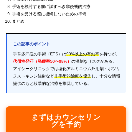
手術を検討する前に試すべき非侵襲的治療
手術を受ける際に後悔しないための準備
まとめ
この記事のポイント
手掌多汗症の手術（ETS）は
90%以上の有効率
を持つが、
代償性発汗（発症率50〜98%）
の深刻なリスクがある。
アイシークリニックでは塩化アルミニウム外用剤・ボツリ
ヌストキシン注射など
非手術的治療を優先
し、十分な情報
提供のもと段階的な治療を推奨している。
まずはカウンセリン
グを予約