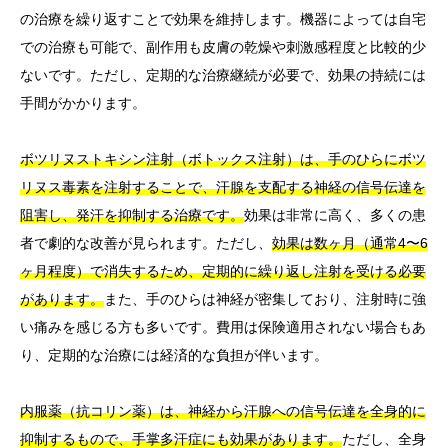
の治療を繰り返すことで効果を維持します。機器によっては自宅
での治療も可能で、副作用も皮膚の乾燥や刺激感程度と比較的少
ないです。ただし、定期的な治療継続が必要で、効果の持続には
手間がかかります。
ボツリヌストキシン注射（ボトックス注射）は、手のひらにボツ
リヌス毒素を注射することで、汗腺を支配する神経の信号伝達を
阻害し、発汗を抑制する治療です。
効果は非常に高く、多くの患
者で劇的な改善が見られます。ただし、
効果は数ヶ月（通常4〜6
ヶ月程度）で消失するため、定期的に繰り返し注射を受ける必要
があります。
また、手のひらは神経が密集しており、注射時に強
い痛みを感じる方も多いです。費用は保険適用されない場合もあ
り、定期的な治療には経済的な負担が伴います。
内服薬（抗コリン薬）は、神経から汗腺への信号伝達を全身的に
抑制するもので、手掌多汗症にも効果があります。
ただし、全身