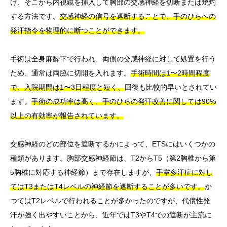
け、そこから内視鏡を挿入して胸部の交感神経を切断または焼灼
する方法です。
交感神経の信号を遮断することで、手のひらへの
発汗指令を物理的に断つことができます。
手術は全身麻酔下で行われ、両側の交感神経に対して処置を行う
ため、通常は両脇に切開を入れます。
手術時間は1〜2時間程度
で、入院期間は1〜3日程度と短く、
回復も比較的早いとされてい
ます。
手術の成功率は高く、手のひらの発汗改善に関しては90%
以上の有効率が報告されています。
交感神経のどの部位を遮断するかによって、ETSにはいくつかの
種類があります。胸部交感神経節は、T2からT5（第2胸椎から第
5胸椎に対応する神経節）まで存在しますが、
手掌多汗症に対し
てはT3またはT4レベルの神経節を遮断することが多いです。
か
つてはT2レベルで行われることが多かったのですが、代償性発
汗が強く出やすいことから、近年ではT3やT4での遮断が主流に