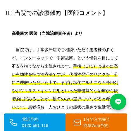
👨‍⚕️ 当院での診療傾向【医師コメント】
高桑康太 医師（当院治療責任者）より
「当院では、手掌多汗症でご相談いただく患者様の多く
が、インターネットで「手術後悔」という情報を目にして
不安を抱えながら来院されます。
手術（ETS）は確かに高
い有効性を持つ治療法ですが、代償性発汗のリスクを十分
にご理解いただいた上で、まずは塩化アルミニウム外用剤
やボツリヌストキシン注射といった非侵襲的な治療から段
階的に試みることが、後悔のない選択につながると考えて
います。
患者様お一人おひとりの症状の重さや生活背景に
合わせて丁寧にご説明しながら治療方針を一緒に考えてま
電話予約
1分で入力完了
いりますので、まずはお気軽にご相談ください。」
0120-561-118
簡単Web予約