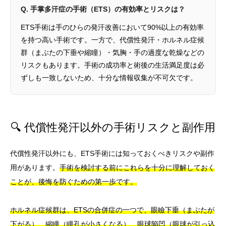
Q. 手掌多汗症の手術（ETS）の有効率とリスクは？
ETS手術は手のひらの発汗改善において90%以上の有効率
を持つ高い手術です。一方で、代償性発汗・ホルネル症候
群（まぶたの下垂や縮瞳）・気胸・手の過度な乾燥などの
リスクもあります。手術の成功率と術後の生活満足度は必
ずしも一致しないため、十分な情報収集が不可欠です。
🔍 代償性発汗以外の手術リスクと副作用
代償性発汗以外にも、ETS手術には知っておくべきリスクや副作
用があります。
手術を検討する前にこれらを十分に理解しておく
ことが、後悔を防ぐための第一歩です。
ホルネル症候群は、ETSの合併症の一つで、眼瞼下垂（まぶたが
下がる）、縮瞳（瞳孔が小さくなる）、眼球陥凹（眼球が引っ込