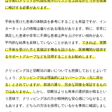
は手術のメリットが代償性発汗のリスクを上回るかどうかを慎重
に検討する必要があります。
手術を受けた患者の体験談を参考にすることも有益ですが、イン
ターネット上の情報は偏りがある場合があります。特に、非常に
満足した患者や非常に不満な患者は声を上げやすい傾向があり、
平均的な結果を反映していないことがあります。
できれば、実際
に手術を受けた方と直接話す機会を設けるか、医療機関が提供す
るサポートグループなどを活用することをお勧めします。
クリッピング法と切断法の違いについても把握しておくとよいで
しょう。
クリッピング法は理論的にはリバーシブル（元に戻せ
る）とされていますが、前述の通り、完全な回復を保証するもの
ではありません。
しかし、切断法よりも将来の選択肢が残るとい
う意味で、クリッピング法の方が精神的な安心感につながること
もあります。どちらの方法を採用しているかを事前に確認しまし