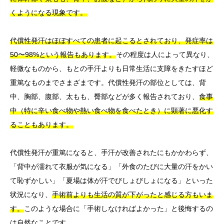
くようになる現象です。
代償性発汗はほぼすべての患者に起こるとされており、発症率は
50〜98%という報告もあります。
その程度は人によって異なり、
軽微なものから、もとの手汗よりも日常生活に支障をきたすほど
重篤なものまでさまざまです。代償性発汗の部位としては、背
中、胸部、腹部、太もも、臀部などが多く報告されており、
食事
中（特に辛い食べ物や熱い食べ物を食べたとき）に顕著に悪化す
ることもあります。
代償性発汗が重篤になると、手汗が改善されたにもかかわらず、
「背中が濡れて衣服が気になる」「外食のたびに大量の汗をかい
て恥ずかしい」「夏場は体が汗でびしょびしょになる」といった
状況になり、
手術前よりも生活の質が下がったと感じる方もいま
す。
このような場合に「手術しなければよかった」と後悔するの
は自然なことです。