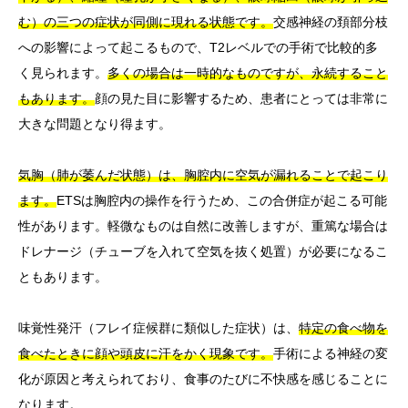
む）の三つの症状が同側に現れる状態です。
交感神経の頚部分枝
への影響によって起こるもので、T2レベルでの手術で比較的多
く見られます。
多くの場合は一時的なものですが、永続すること
もあります。
顔の見た目に影響するため、患者にとっては非常に
大きな問題となり得ます。
気胸（肺が萎んだ状態）は、胸腔内に空気が漏れることで起こり
ます。
ETSは胸腔内の操作を行うため、この合併症が起こる可能
性があります。軽微なものは自然に改善しますが、重篤な場合は
ドレナージ（チューブを入れて空気を抜く処置）が必要になるこ
ともあります。
味覚性発汗（フレイ症候群に類似した症状）は、
特定の食べ物を
食べたときに顔や頭皮に汗をかく現象です。
手術による神経の変
化が原因と考えられており、食事のたびに不快感を感じることに
なります。