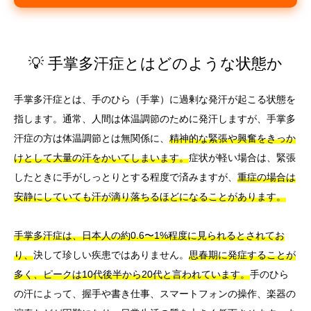
💡 手掌多汗症とはどのような状態か
手掌多汗症とは、手のひら（手掌）に過剰な発汗が起こる状態を
指します。通常、人間は体温調節のために発汗しますが、手掌多
汗症の方は体温調節とは無関係に、
精神的な緊張や興奮をきっか
けとして大量の汗をかいてしまいます。
症状が軽い場合は、緊張
したときに手がしっとりとする程度で済みますが、
重症の場合は
安静にしていても汗が滴り落ちるほどになることがあります。
手掌多汗症は、日本人の約0.6〜1%程度に見られるとされてお
り、
決して珍しい疾患ではありません。
思春期に発症することが
多く、ピークは10代後半から20代と言われています。
手のひら
の汗によって、握手や書き仕事、スマートフォンの操作、楽器の