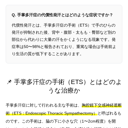
Q. 手掌多汗症の代償性発汗とはどのような症状ですか？
代償性発汗とは、手掌多汗症の手術（ETS）で手のひらの
発汗が抑制された後、背中・腹部・太もも・臀部など別の
部位から代わりに大量の汗をかくようになる現象です。発
症率は50〜98%と報告されており、重篤な場合は手術前よ
り生活の質が低下することがあります。
📌 手掌多汗症の手術（ETS）とはどのよ
うな治療か
手掌多汗症に対して行われる主な手術は、
胸腔鏡下交感神経遮断
術（ETS：Endoscopic Thoracic Sympathectomy）
と呼ばれるも
のです。この手術は、脇の下に小さな穴（1〜2cm程度）を開