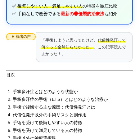
✅
後悔しやすい人・満足しやすい人
の特徴を徹底比較
✅ 手術なしで改善できる
最新の非侵襲的治療法
も紹介
👩 読者の声
「手術しようと思ってたけど、
代償性発汗って
何？って全然知らなかった…
。この記事読んで
よかった！」
目次
手掌多汗症とはどのような状態か
手掌多汗症の手術（ETS）とはどのような治療か
手術で後悔する主な原因：代償性発汗とは
代償性発汗以外の手術リスクと副作用
手術を受けて後悔しやすい人の特徴
手術を受けて満足している人の特徴
手術以外の治療選択肢