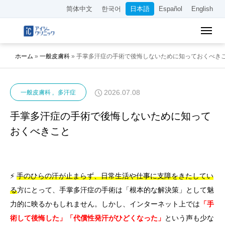
简体中文
한국어
日本語
Español
English
ホーム
»
一般皮膚科
»
手掌多汗症の手術で後悔しないために知っておくべき
2026.07.08
一般皮膚科
多汗症
手掌多汗症の手術で後悔しないために知って
おくべきこと
⚡
手のひらの汗が止まらず、日常生活や仕事に支障をきたしてい
る
方にとって、手掌多汗症の手術は「根本的な解決策」として魅
力的に映るかもしれません。しかし、インターネット上では
「手
術して後悔した」「代償性発汗がひどくなった」
という声も少な