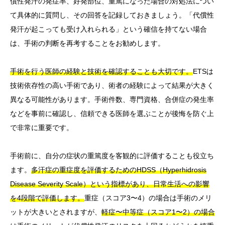
償性発汗の発症率、好発部位、重篤になった場合の対処法につい
て具体的に質問し、その回答を記録しておきましょう。「代償性
発汗が起こっても受け入れられる」という確信を持てない場合
は、手術の判断を再考することをお勧めします。
手術を行う医師の経験と技術を確認することも大切です。
ETSは
技術依存性の高い手術であり、術者の経験によって結果が大きく
異なる可能性があります。手術件数、専門資格、合併症の発生率
などを事前に確認し、信頼できる医師を選ぶことが後悔を防ぐ上
で非常に重要です。
手術前に、自分の症状の重篤度を客観的に評価することも役立ち
ます。
多汗症の重症度を評価するためのHDSS（Hyperhidrosis
Disease Severity Scale）という指標があり、日常生活への影響
を4段階で評価します。
重症（スコア3〜4）の場合は手術のメリ
ットが大きいとされますが、
軽症〜中等症（スコア1〜2）の場合