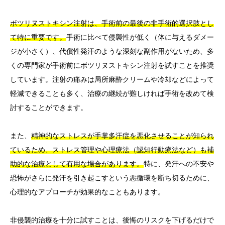
ボツリヌストキシン注射は、手術前の最後の非手術的選択肢とし
て特に重要です。
手術に比べて侵襲性が低く（体に与えるダメー
ジが小さく）、代償性発汗のような深刻な副作用がないため、多
くの専門家が手術前にボツリヌストキシン注射を試すことを推奨
しています。注射の痛みは局所麻酔クリームや冷却などによって
軽減できることも多く、治療の継続が難しければ手術を改めて検
討することができます。
また、
精神的なストレスが手掌多汗症を悪化させることが知られ
ているため、ストレス管理や心理療法（認知行動療法など）も補
助的な治療として有用な場合があります。
特に、発汗への不安や
恐怖がさらに発汗を引き起こすという悪循環を断ち切るために、
心理的なアプローチが効果的なこともあります。
非侵襲的治療を十分に試すことは、後悔のリスクを下げるだけで