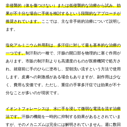
非侵襲的（体を傷つけない）または低侵襲的な治療から試み、効
果が不十分な場合に手術を検討するという段階的なアプローチが
推奨されています。
ここでは、主な非手術的治療について説明し
ます。
塩化アルミニウム外用剤は、多汗症に対して最も基本的な治療の
一つです。
制汗剤の一種で、汗腺の開口部を物理的に塞ぐ作用が
あります。市販の制汗剤よりも高濃度のものが医療機関で処方さ
れ、就寝前に手のひらに塗布し、翌朝洗い流すという方法で使用
します。皮膚への刺激感がある場合もありますが、副作用は少な
く、費用も安価です。ただし、重症の手掌多汗症では効果が不十
分なことが多いのが現状です。
イオントフォレーシスは、水に手を浸して微弱な電流を流す治療
法です。
汗腺の機能を一時的に抑制する効果があるとされていま
すが、そのメカニズムは完全には解明されていません。週に数回