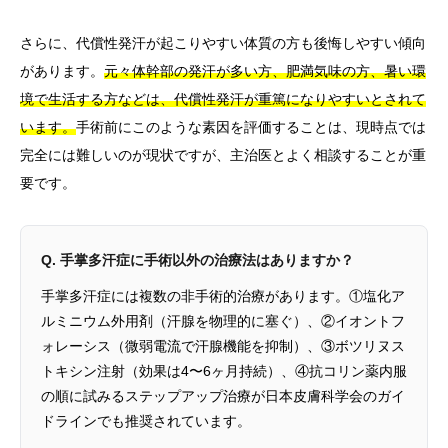
さらに、代償性発汗が起こりやすい体質の方も後悔しやすい傾向
があります。
元々体幹部の発汗が多い方、肥満気味の方、暑い環
境で生活する方などは、代償性発汗が重篤になりやすいとされて
います。
手術前にこのような素因を評価することは、現時点では
完全には難しいのが現状ですが、主治医とよく相談することが重
要です。
Q. 手掌多汗症に手術以外の治療法はありますか？
手掌多汗症には複数の非手術的治療があります。①塩化ア
ルミニウム外用剤（汗腺を物理的に塞ぐ）、②イオントフ
ォレーシス（微弱電流で汗腺機能を抑制）、③ボツリヌス
トキシン注射（効果は4〜6ヶ月持続）、④抗コリン薬内服
の順に試みるステップアップ治療が日本皮膚科学会のガイ
ドラインでも推奨されています。