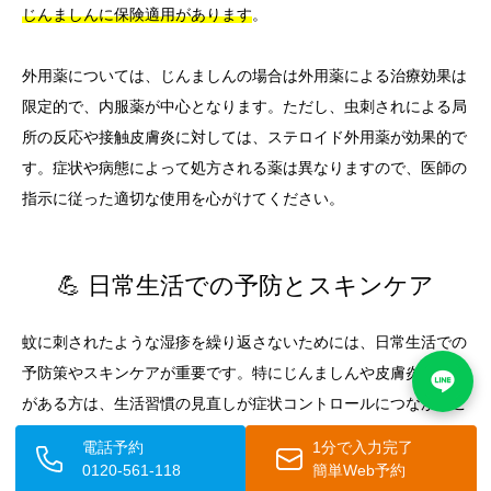
じんましんに保険適用があります
。
外用薬については、じんましんの場合は外用薬による治療効果は
限定的で、内服薬が中心となります。ただし、虫刺されによる局
所の反応や接触皮膚炎に対しては、ステロイド外用薬が効果的で
す。症状や病態によって処方される薬は異なりますので、医師の
指示に従った適切な使用を心がけてください。
💪 日常生活での予防とスキンケア
蚊に刺されたような湿疹を繰り返さないためには、日常生活での
予防策やスキンケアが重要です。特にじんましんや皮膚炎の傾向
がある方は、生活習慣の見直しが症状コントロールにつながるこ
とがあります。
電話予約
1分で入力完了
0120-561-118
簡単Web予約