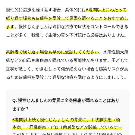
慢性的に湿疹を繰り返す場合、具体的には
6週間以上にわたって
繰り返す場合も皮膚科を受診して原因を調べることをおすすめし
ます
。慢性じんましんは適切な治療で症状をコントロールできる
ことが多く、我慢して生活の質を下げ続ける必要はありません。
高齢者で繰り返す場合も早めに受診してください
。水疱性類天疱
瘡などの自己免疫疾患が隠れている可能性があります。子どもで
症状が激しく、かきむしって傷が絶えない場合も感染リスクがあ
るため皮膚科を受診して適切な治療を受けるようにしましょう。
Q. 慢性じんましんの背景に全身疾患が隠れることはあり
ますか？
6週間以上続く慢性じんましんの背景に、甲状腺疾患（橋
本病）・肝臓疾患・ピロリ菌感染などが関係しているケー
スがあります
。ただし慢性じんましんの多くは原因不明の