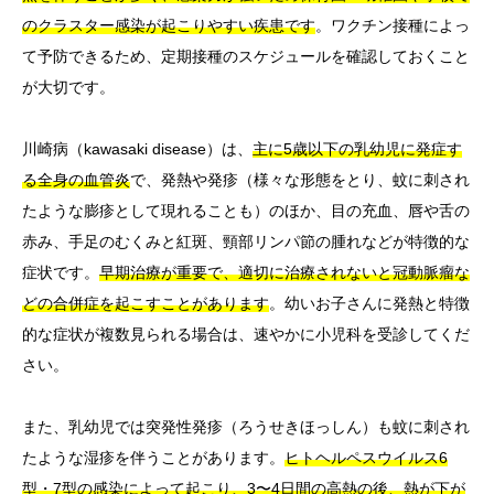
のクラスター感染が起こりやすい疾患です
。ワクチン接種によっ
て予防できるため、定期接種のスケジュールを確認しておくこと
が大切です。
川崎病（kawasaki disease）は、
主に5歳以下の乳幼児に発症す
る全身の血管炎
で、発熱や発疹（様々な形態をとり、蚊に刺され
たような膨疹として現れることも）のほか、目の充血、唇や舌の
赤み、手足のむくみと紅斑、頸部リンパ節の腫れなどが特徴的な
症状です。
早期治療が重要で、適切に治療されないと冠動脈瘤な
どの合併症を起こすことがあります
。幼いお子さんに発熱と特徴
的な症状が複数見られる場合は、速やかに小児科を受診してくだ
さい。
また、乳幼児では突発性発疹（ろうせきほっしん）も蚊に刺され
たような湿疹を伴うことがあります。
ヒトヘルペスウイルス6
型・7型の感染によって起こり、3〜4日間の高熱の後、熱が下が