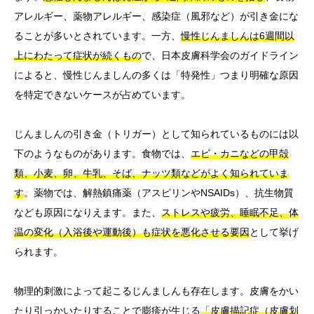
アレルギー、薬物アレルギー、感染症（風邪など）が引き金にな
ることが多いとされています。一方、
慢性じんましんは6週間以
上にわたって症状が続くもの
で、日本皮膚科学会のガイドライン
によると、慢性じんましんの多くは「特発性」つまり明確な原因
を特定できないケースが占めています。
じんましんの引き金（トリガー）として知られているものには以
下のようなものがあります。食物では、
エビ・カニなどの甲殻
類、小麦、卵、牛乳、そば、ナッツ類などがよく知られていま
す
。薬物では、解熱鎮痛薬（アスピリンやNSAIDs）、抗生物質
なども原因になりえます。また、
ストレスや疲労、睡眠不足、体
温の変化（入浴後や運動後）も症状を悪化させる要因
として挙げ
られます。
物理的刺激によって起こるじんましんも存在します。皮膚をかい
たり引っかいたりすることで膨疹が生じる
「皮膚描記症（皮膚划