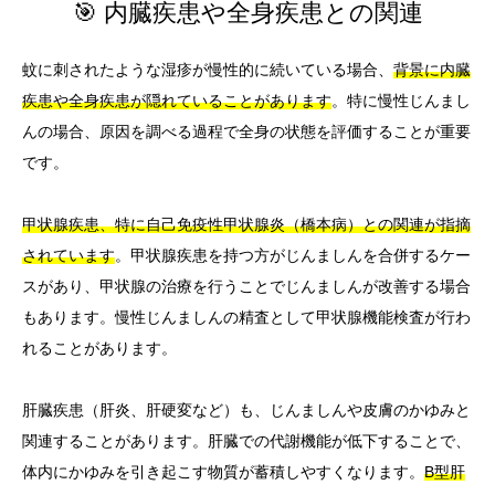
🎯 内臓疾患や全身疾患との関連
蚊に刺されたような湿疹が慢性的に続いている場合、
背景に内臓
疾患や全身疾患が隠れていることがあります
。特に慢性じんまし
んの場合、原因を調べる過程で全身の状態を評価することが重要
です。
甲状腺疾患、特に自己免疫性甲状腺炎（橋本病）との関連が指摘
されています
。甲状腺疾患を持つ方がじんましんを合併するケー
スがあり、甲状腺の治療を行うことでじんましんが改善する場合
もあります。慢性じんましんの精査として甲状腺機能検査が行わ
れることがあります。
肝臓疾患（肝炎、肝硬変など）も、じんましんや皮膚のかゆみと
関連することがあります。肝臓での代謝機能が低下することで、
体内にかゆみを引き起こす物質が蓄積しやすくなります。
B型肝