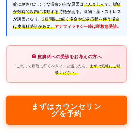
蚊に刺されたような湿疹の主な原因は
じんましん
で、
膨疹
が数時間以内に移動する
特徴がある。食物・薬・ストレス
が誘因となり、
2週間以上続く場合や全身症状を伴う場合
は皮膚科受診が必要。
アナフィラキシー時は即救急受診。
🏥 皮膚科への受診をお考えの方へ
「これって病院に行くべき？」と迷ったら、
まずは気軽にご相
談ください。
まずはカウンセリン
グを予約