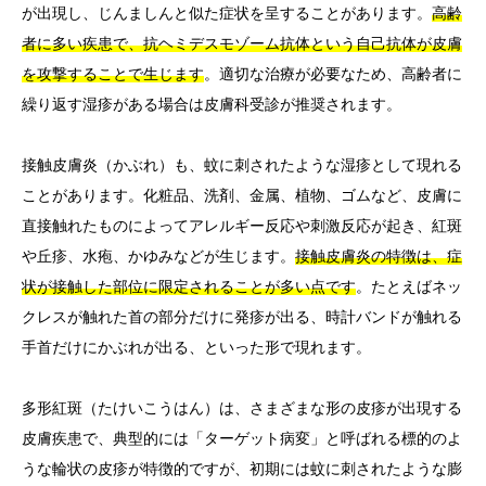
が出現し、じんましんと似た症状を呈することがあります。
高齢
者に多い疾患で、抗ヘミデスモゾーム抗体という自己抗体が皮膚
を攻撃することで生じます
。適切な治療が必要なため、高齢者に
繰り返す湿疹がある場合は皮膚科受診が推奨されます。
接触皮膚炎（かぶれ）も、蚊に刺されたような湿疹として現れる
ことがあります。化粧品、洗剤、金属、植物、ゴムなど、皮膚に
直接触れたものによってアレルギー反応や刺激反応が起き、紅斑
や丘疹、水疱、かゆみなどが生じます。
接触皮膚炎の特徴は、症
状が接触した部位に限定されることが多い点です
。たとえばネッ
クレスが触れた首の部分だけに発疹が出る、時計バンドが触れる
手首だけにかぶれが出る、といった形で現れます。
多形紅斑（たけいこうはん）は、さまざまな形の皮疹が出現する
皮膚疾患で、典型的には「ターゲット病変」と呼ばれる標的のよ
うな輪状の皮疹が特徴的ですが、初期には蚊に刺されたような膨