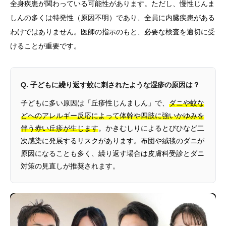
全身疾患が関わっている可能性があります。ただし、慢性じんま
しんの多くは特発性（原因不明）であり、全員に内臓疾患がある
わけではありません。医師の指示のもと、必要な検査を適切に受
けることが重要です。
Q. 子どもに繰り返す蚊に刺されたような湿疹の原因は？
子どもに多い原因は「丘疹性じんましん」で、
ダニや蚊な
どへのアレルギー反応によって体幹や四肢に強いかゆみを
伴う赤い丘疹が生じます
。かきむしりによるとびひなど二
次感染に発展するリスクがあります。布団や絨毯のダニが
原因になることも多く、繰り返す場合は皮膚科受診とダニ
対策の見直しが推奨されます。