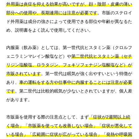
外用薬は炎症を抑える効果が高いですが、顔・陰部・皮膚の薄い
部分への使用や、長期連用には注意が必要です
。市販のステロイ
ド外用薬は成分の強さによって使用できる部位や年齢が異なるた
め、説明書をよく読んで使用してください。
内服薬（飲み薬）としては、第一世代抗ヒスタミン薬（クロルフ
ェニラミンマレイン酸塩など）や
第二世代抗ヒスタミン薬（セチ
リジン塩酸塩、ロラタジン、フェキソフェナジン塩酸塩など）が
市販されています
。第一世代は眠気が強く出やすいという特徴が
あり、
車の運転をする方や仕事中に内服することには注意が必要
です
。第二世代は比較的眠気が少ないとされていますが、個人差
があります。
市販薬を使用する際の注意点として、まず
「症状が2週間以上続
く場合」「市販薬を使っても改善しない場合」「症状が悪化して
いる場合」「広範囲に症状が広がっている場合」「発熱や呼吸困