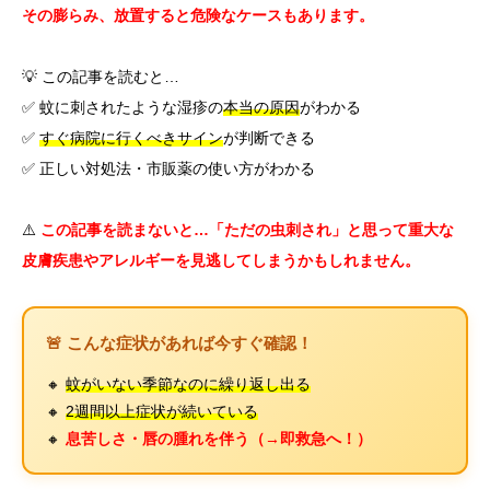
その膨らみ、放置すると危険なケースもあります。
💡 この記事を読むと…
✅ 蚊に刺されたような湿疹の
本当の原因
がわかる
✅
すぐ病院に行くべきサイン
が判断できる
✅ 正しい対処法・市販薬の使い方がわかる
⚠️
この記事を読まないと…「ただの虫刺され」と思って重大な
皮膚疾患やアレルギーを見逃してしまうかもしれません。
🚨 こんな症状があれば今すぐ確認！
🔸
蚊がいない季節なのに繰り返し出る
🔸
2週間以上症状が続いている
🔸
息苦しさ・唇の腫れを伴う（→即救急へ！）