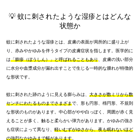
💡 蚊に刺されたような湿疹とはどんな
状態か
蚊に刺されたような湿疹とは、皮膚の表面が局所的に盛り上が
り、赤みやかゆみを伴うタイプの皮膚症状を指します。医学的に
は
「膨疹（ぼうしん）」と呼ばれることもあり
、皮膚の浅い部分
に水分や血漿成分が漏れ出すことで生じる一時的な腫れが特徴的
な形状です。
蚊に刺された跡のように見える膨らみは、
大きさが数ミリから数
センチにわたるものまでさまざま
で、形も円形、楕円形、不規則
な形状のものがあります。中心部がやや白っぽく、周囲が赤く見
えることが多く、触ると柔らかい弾力があります。かゆみの強さ
も症状によって異なり、
軽いむずがゆさから、夜も眠れないほど
の強烈なかゆみまで幅があります
。