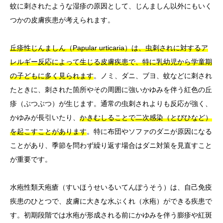
蚊に刺されたような湿疹の原因として、じんましん以外にもいく
つかの皮膚疾患が考えられます。
丘疹性じんましん（Papular urticaria）は、虫刺されに対するア
レルギー反応によって生じる皮膚疾患で、特に乳幼児から学童期
の子どもに多く見られます
。ノミ、ダニ、ブヨ、蚊などに刺され
たときに、刺された箇所やその周囲に強いかゆみを伴う紅色の丘
疹（ぶつぶつ）が生じます。通常の虫刺されよりも反応が強く、
かゆみが長引いたり、
かきむしることで二次感染（とびひなど）
を起こすことがあります
。特に布団やソファのダニが原因になる
ことがあり、季節を問わず繰り返す場合はダニ対策を見直すこと
が重要です。
水疱性類天疱瘡（すいほうせいるいてんぽうそう）は、自己免疫
疾患のひとつで、皮膚に大きな水ぶくれ（水疱）ができる疾患で
す。初期段階では水疱が形成される前にかゆみを伴う膨疹や紅斑