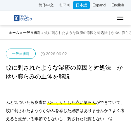
简体中文
한국어
日本語
Español
English
ホーム
»
一般皮膚科
»
蚊に刺されたような湿疹の原因と対処法｜かゆい膨ら
2026.06.02
一般皮膚科
蚊に刺されたような湿疹の原因と対処法｜か
ゆい膨らみの正体を解説
ふと気づいたら皮膚に
ぷっくりとした赤い膨らみ
ができていて、
蚊に刺されたようなかゆみを感じた経験はありませんか？よく考
えると蚊がいる季節でもないし、刺された記憶もない…🤔