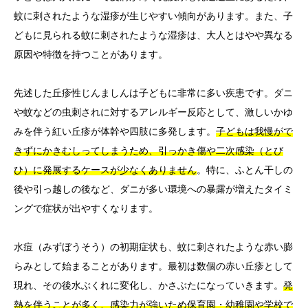
蚊に刺されたような湿疹が生じやすい傾向があります。また、子
どもに見られる蚊に刺されたような湿疹は、大人とはやや異なる
原因や特徴を持つことがあります。
先述した丘疹性じんましんは子どもに非常に多い疾患です。ダニ
や蚊などの虫刺されに対するアレルギー反応として、激しいかゆ
みを伴う紅い丘疹が体幹や四肢に多発します。
子どもは我慢がで
きずにかきむしってしまうため、引っかき傷や二次感染（とび
ひ）に発展するケースが少なくありません
。特に、ふとん干しの
後や引っ越しの後など、ダニが多い環境への暴露が増えたタイミ
ングで症状が出やすくなります。
水痘（みずぼうそう）の初期症状も、蚊に刺されたような赤い膨
らみとして始まることがあります。最初は数個の赤い丘疹として
現れ、その後水ぶくれに変化し、かさぶたになっていきます。
発
熱を伴うことが多く、感染力が強いため保育園・幼稚園や学校で