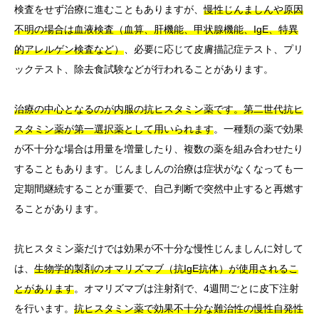
検査をせず治療に進むこともありますが、
慢性じんましんや原因
不明の場合は血液検査（血算、肝機能、甲状腺機能、IgE、特異
的アレルゲン検査など）
、必要に応じて皮膚描記症テスト、プリ
ックテスト、除去食試験などが行われることがあります。
治療の中心となるのが内服の抗ヒスタミン薬です。第二世代抗ヒ
スタミン薬が第一選択薬として用いられます
。一種類の薬で効果
が不十分な場合は用量を増量したり、複数の薬を組み合わせたり
することもあります。じんましんの治療は症状がなくなっても一
定期間継続することが重要で、自己判断で突然中止すると再燃す
ることがあります。
抗ヒスタミン薬だけでは効果が不十分な慢性じんましんに対して
は、
生物学的製剤のオマリズマブ（抗IgE抗体）が使用されるこ
とがあります
。オマリズマブは注射剤で、4週間ごとに皮下注射
を行います。
抗ヒスタミン薬で効果不十分な難治性の慢性自発性