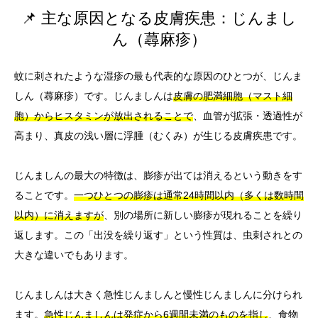
📌 主な原因となる皮膚疾患：じんまし
ん（蕁麻疹）
蚊に刺されたような湿疹の最も代表的な原因のひとつが、じんま
しん（蕁麻疹）です。じんましんは
皮膚の肥満細胞（マスト細
胞）からヒスタミンが放出されることで
、血管が拡張・透過性が
高まり、真皮の浅い層に浮腫（むくみ）が生じる皮膚疾患です。
じんましんの最大の特徴は、膨疹が出ては消えるという動きをす
ることです。
一つひとつの膨疹は通常24時間以内（多くは数時間
以内）に消えますが
、別の場所に新しい膨疹が現れることを繰り
返します。この「出没を繰り返す」という性質は、虫刺されとの
大きな違いでもあります。
じんましんは大きく急性じんましんと慢性じんましんに分けられ
ます。
急性じんましんは発症から6週間未満のものを指し
、食物