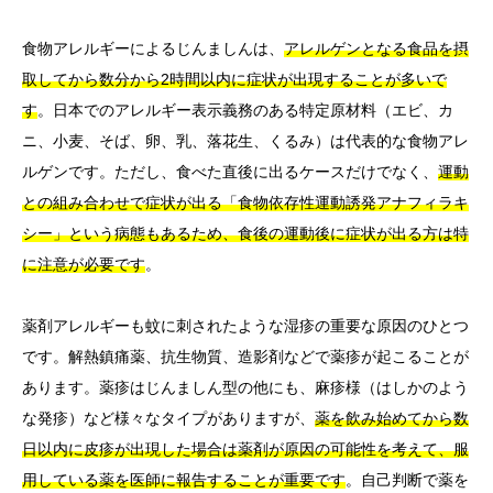
食物アレルギーによるじんましんは、
アレルゲンとなる食品を摂
取してから数分から2時間以内に症状が出現することが多いで
す
。日本でのアレルギー表示義務のある特定原材料（エビ、カ
ニ、小麦、そば、卵、乳、落花生、くるみ）は代表的な食物アレ
ルゲンです。ただし、食べた直後に出るケースだけでなく、
運動
との組み合わせで症状が出る「食物依存性運動誘発アナフィラキ
シー」という病態もあるため、食後の運動後に症状が出る方は特
に注意が必要です
。
薬剤アレルギーも蚊に刺されたような湿疹の重要な原因のひとつ
です。解熱鎮痛薬、抗生物質、造影剤などで薬疹が起こることが
あります。薬疹はじんましん型の他にも、麻疹様（はしかのよう
な発疹）など様々なタイプがありますが、
薬を飲み始めてから数
日以内に皮疹が出現した場合は薬剤が原因の可能性を考えて、服
用している薬を医師に報告することが重要です
。自己判断で薬を