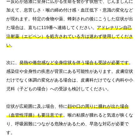
ー反応が急激に全身に広がる生命を脅かす状態で、じんましんに
加えて、息苦しさ・喉の締め付け感・血圧低下・意識の変化など
が現れます。特定の食物や薬、蜂刺されの後にこうした症状が出
た場合は、直ちに119番へ連絡してください。
アドレナリン自己
注射薬（エピペン）を処方されている方は迷わず使用してくださ
い
。
次に、
発熱や倦怠感など全身症状を伴う場合も受診が必要です
。
感染症や全身性の疾患が背景にある可能性があります。皮膚症状
だけでなく体調の変化がある場合は、皮膚科だけでなく内科や小
児科（子どもの場合）への受診も検討してください。
症状が広範囲に及ぶ場合、特に
顔や口の周りに腫れが出た場合
（血管性浮腫）も要注意です
。喉の粘膜が腫れると気道が狭くな
り、呼吸困難につながる危険があるため、早急な対応が必要で
す。