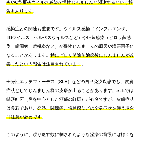
炎やC型肝炎ウイルス感染が慢性じんましんと関連するという報
告もあります
。
感染症との関連も重要です。ウイルス感染（インフルエンザ、
EBウイルス、ヘルペスウイルスなど）や細菌感染（ピロリ菌感
染、歯周病、扁桃炎など）が慢性じんましんの原因や増悪因子に
なることがあります。
特にピロリ菌除菌治療後にじんましんが改
善したという報告は注目されています
。
全身性エリテマトーデス（SLE）などの自己免疫疾患でも、皮膚
症状としてじんましん様の皮疹が出ることがあります。SLEでは
蝶形紅斑（鼻を中心とした頬部の紅斑）が有名ですが、皮膚症状
は多彩であり、
発熱、関節痛、倦怠感などの全身症状を伴う場合
は注意が必要です
。
このように、繰り返す蚊に刺されたような湿疹の背景には様々な