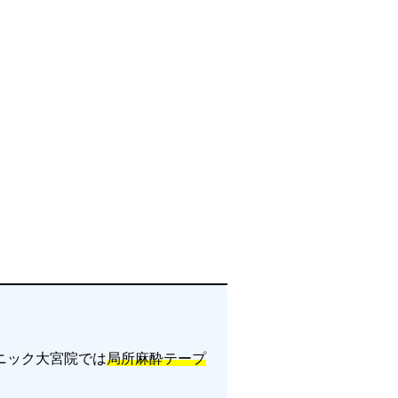
ニック大宮院では
局所麻酔テープ