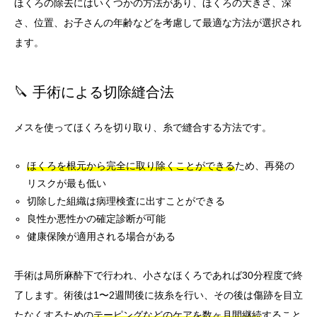
ほくろの除去にはいくつかの方法があり、ほくろの大きさ、深
さ、位置、お子さんの年齢などを考慮して最適な方法が選択され
ます。
🔪 手術による切除縫合法
メスを使ってほくろを切り取り、糸で縫合する方法です。
ほくろを根元から完全に取り除くことができる
ため、再発の
リスクが最も低い
切除した組織は病理検査に出すことができる
良性か悪性かの確定診断が可能
健康保険が適用される場合がある
手術は局所麻酔下で行われ、小さなほくろであれば30分程度で終
了します。術後は1〜2週間後に抜糸を行い、その後は傷跡を目立
たなくするための
テーピングなどのケアを数ヶ月間継続
すること