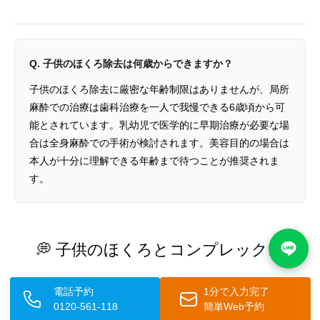
Q. 子供のほくろ除去は何歳からできますか？
子供のほくろ除去に厳密な年齢制限はありませんが、局所
麻酔での治療は歯科治療を一人で我慢できる6歳頃から可
能とされています。乳幼児で医学的に早期治療が必要な場
合は全身麻酔での手術が検討されます。美容目的の場合は
本人が十分に理解できる年齢まで待つことが推奨されま
す。
💭 子供のほくろとコンプレックス
子供のほくろは、単なる身体的な問題だけでなく、
心理的な影響
電話予約
1分で入力完了
をもたらす
ことがあります。特に顔や目立つ部位にあるほくろ
0120-561-118
簡単Web予約