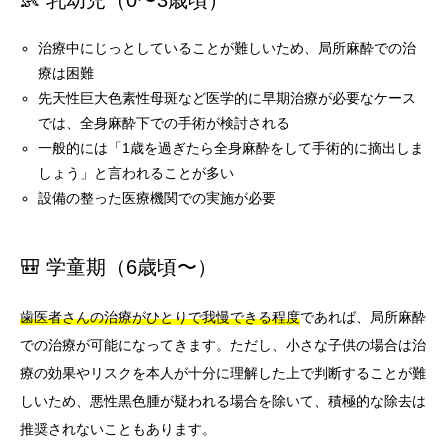
👶 乳幼児（0〜3歳頃）
治療中にじっとしていることが難しいため、局所麻酔での治
療は困難
先天性巨大色素性母斑など医学的に早期治療が必要なケース
では、全身麻酔下での手術が検討される
一般的には「1歳を過ぎたら全身麻酔をして手術的に摘出しま
しょう」と言われることが多い
設備の整った医療機関での実施が必要
🎒 学童期（6歳頃〜）
歯医者さんの治療がひとりで我慢できる程度
であれば、局所麻酔
での治療が可能になってきます。ただし、小さな子供の場合は治
療の効果やリスクを本人が十分に理解した上で判断することが難
しいため、悪性黒色腫が疑われる場合を除いて、積極的な除去は
推奨されないこともあります。