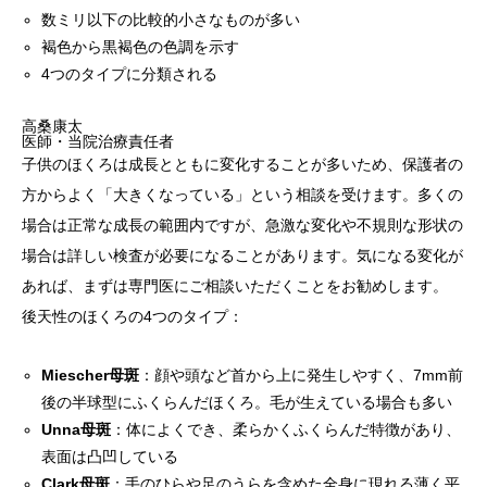
数ミリ以下の比較的小さなものが多い
褐色から黒褐色の色調を示す
4つのタイプに分類される
高桑康太
医師・当院治療責任者
子供のほくろは成長とともに変化することが多いため、保護者の
方からよく「大きくなっている」という相談を受けます。多くの
場合は正常な成長の範囲内ですが、急激な変化や不規則な形状の
場合は詳しい検査が必要になることがあります。気になる変化が
あれば、まずは専門医にご相談いただくことをお勧めします。
後天性のほくろの4つのタイプ：
Miescher母斑
：顔や頭など首から上に発生しやすく、7mm前
後の半球型にふくらんだほくろ。毛が生えている場合も多い
Unna母斑
：体によくでき、柔らかくふくらんだ特徴があり、
表面は凸凹している
Clark母斑
：手のひらや足のうらを含めた全身に現れる薄く平