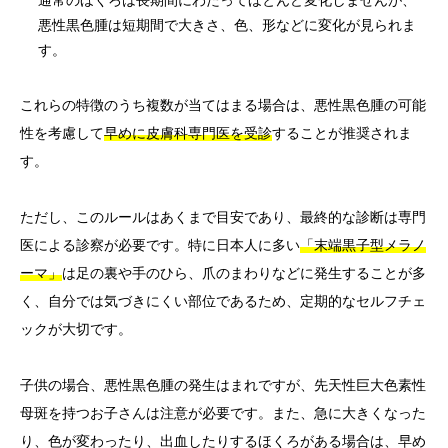
通常のほくろは長期間にわたってほとんど変化しませんが、
悪性黒色腫は短期間で大きさ、色、形などに変化が見られま
す。
これらの特徴のうち複数が当てはまる場合は、悪性黒色腫の可能
性を考慮して
早めに皮膚科専門医を受診
することが推奨されま
す。
ただし、このルールはあくまで目安であり、最終的な診断は専門
医による診察が必要です。特に日本人に多い
「末端黒子型メラノ
ーマ」
は足の裏や手のひら、爪のまわりなどに発生することが多
く、自分では気づきにくい部位であるため、定期的なセルフチェ
ックが大切です。
子供の場合、悪性黒色腫の発生はまれですが、先天性巨大色素性
母斑を持つお子さんは注意が必要です。また、急に大きくなった
り、色が変わったり、出血したりするほくろがある場合は、早め