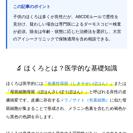
この記事のポイント
子供のほくろは多くが良性だが、ABCDEルールで悪性を
見分け、疑わしい場合は専門医によるダーモスコピー検査
が必須。除去は年齢・状態に応じた治療法を選択し、大宮
のアイシークリニックで保険適用を含め相談できる。
🔬 ほくろとは？医学的な基礎知識
ほくろは医学的には
「
色素性母斑（しきそせいぼはん）
」
または
「母斑細胞母斑（ぼはんさいぼうぼはん）」
と呼ばれる良性の皮
膚病変です。皮膚に存在する
メラノサイト（色素細胞）
に似た母
斑細胞が集まることで形成され、メラニン色素を含むため褐色か
ら黒色の色調を示します。