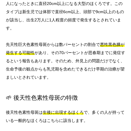
人になったときに直径20cm以上になる大型のほくろです。この
タイプは新生児では体部で直径6cm以上、頭部で9cm以上のもの
が該当し、出生2万人に1人程度の頻度で発生するとされていま
す。
先天性巨大色素性母斑からは数パーセントの割合で
悪性黒色腫が
発生する可能性
があり、その70パーセントが思春期までに発症す
るという報告もあります。そのため、外見上の問題だけでなく、
生命予後の観点からも乳児期を含めたできるだけ早期の治療が望
ましいとされています。
🌱 後天性色素性母斑の特徴
後天性色素性母斑は
生後に出現するほくろ
で、多くの人が持って
いる一般的なほくろはこちらに該当します。