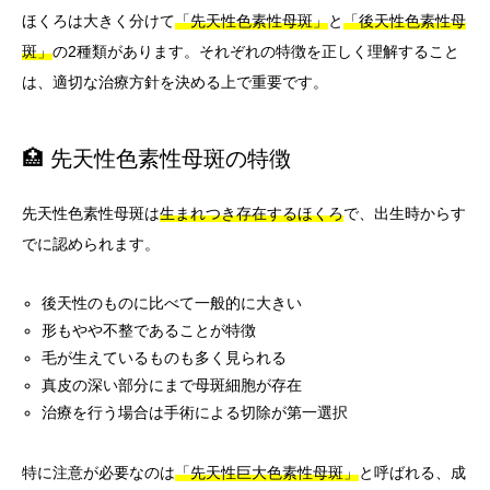
ほくろは大きく分けて
「先天性色素性母斑」
と
「後天性色素性母
斑」
の2種類があります。それぞれの特徴を正しく理解すること
は、適切な治療方針を決める上で重要です。
🏥 先天性色素性母斑の特徴
先天性色素性母斑は
生まれつき存在するほくろ
で、出生時からす
でに認められます。
後天性のものに比べて一般的に大きい
形もやや不整であることが特徴
毛が生えているものも多く見られる
真皮の深い部分にまで母斑細胞が存在
治療を行う場合は手術による切除が第一選択
特に注意が必要なのは
「先天性巨大色素性母斑」
と呼ばれる、成