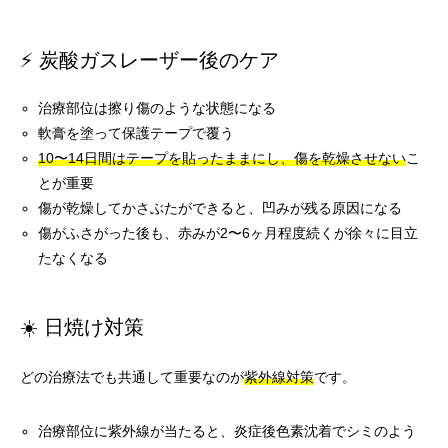
⚡ 炭酸ガスレーザー後のケア
治療部位は擦り傷のような状態になる
軟膏を塗って保護テープで覆う
10〜14日間はテープを貼ったままにし、傷を乾燥させない
こ
とが重要
傷が乾燥してかさぶたができると、凹みが残る原因になる
傷がふさがった後も、赤みが2〜6ヶ月程度続くが徐々に目立
たなくなる
☀️ 日焼け対策
どの治療法でも共通して重要なのが
紫外線対策
です。
治療部位に紫外線が当たると、炎症後色素沈着でシミのよう