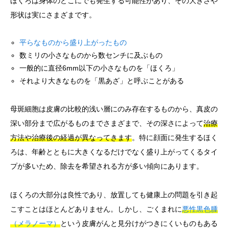
ほくろは身体のどこにでも発生する可能性があり、その大きさや
形状は実にさまざまです。
平らなものから盛り上がったもの
数ミリの小さなものから数センチに及ぶもの
一般的に直径6mm以下の小さなものを「ほくろ」
それより大きなものを「黒あざ」と呼ぶことがある
母斑細胞は皮膚の比較的浅い層にのみ存在するものから、真皮の
深い部分まで広がるものまでさまざまで、その深さによって
治療
方法や治療後の経過が異なってきます
。特に顔面に発生するほく
ろは、年齢とともに大きくなるだけでなく盛り上がってくるタイ
プが多いため、除去を希望される方が多い傾向にあります。
ほくろの大部分は良性であり、放置しても健康上の問題を引き起
こすことはほとんどありません。しかし、ごくまれに
悪性黒色腫
（メラノーマ）
という皮膚がんと見分けがつきにくいものもある