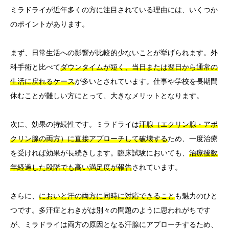
ミラドライが近年多くの方に注目されている理由には、いくつか
のポイントがあります。
まず、日常生活への影響が比較的少ないことが挙げられます。外
科手術と比べて
ダウンタイムが短く、当日または翌日から通常の
生活に戻れるケース
が多いとされています。仕事や学校を長期間
休むことが難しい方にとって、大きなメリットとなります。
次に、効果の持続性です。ミラドライは
汗腺（エクリン腺・アポ
クリン腺の両方）に直接アプローチして破壊する
ため、一度治療
を受ければ効果が長続きします。臨床試験においても、
治療後数
年経過した段階でも高い満足度が報告
されています。
さらに、
においと汗の両方に同時に対応できること
も魅力のひと
つです。多汗症とわきがは別々の問題のように思われがちです
が、ミラドライは両方の原因となる汗腺にアプローチするため、