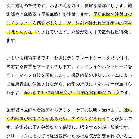
次に施術の準備です。わきの毛を剃り、皮膚を清潔にします。施
術部位に麻酔薬（局所麻酔）を注射します。
局所麻酔の注射は少
しチクッとする感覚がありますが、注射が終われば施術中の痛み
はほとんどない
とされています。麻酔が効くまで数分程度待機し
ます。
いよいよ施術本番です。わきにテンプレートシールを貼り付け、
照射する位置をマーキングします。ミラドライのハンドピースを
当て、マイクロ波を照射します。機器内部の冷却システムによっ
て皮膚表面は保護されながら、内部の汗腺にエネルギーが届けら
れます。
両わきで1〜2時間程度が一般的な施術時間の目安
です。
施術後は医師や看護師からアフターケアの説明を受けます。
腫れ
や内出血が出ることがあるため、アイシングを行う
ことが多いで
す。施術後は圧迫包帯などで保護し、帰宅するのが一般的です。
クリニックによっては経過観察のための通院が設定されているこ