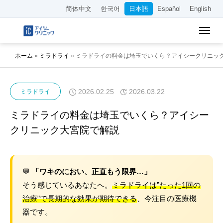
简体中文
한국어
日本語
Español
English
ホーム
»
ミラドライ
»
ミラドライの料金は埼玉でいくら？アイシークリニッ
2026.02.25
2026.03.22
ミラドライ
ミラドライの料金は埼玉でいくら？アイシー
クリニック大宮院で解説
💬
「ワキのにおい、正直もう限界…」
そう感じているあなたへ。
ミラドライは”たった1回の
治療”で長期的な効果が期待できる
、今注目の医療機
器です。