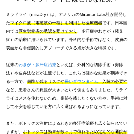
ミラドライ（miraDry）は、アメリカのMiramar Labs社が開発し
た
マイクロ波（電磁波の一種）を利用した医療機器
です。日本国
内では
厚生労働省の承認を受けており
、多汗症やわきが（腋臭
症）の治療に用いられています。外科的な手術ではなく、皮膚の
表面から非侵襲的にアプローチできる点が大きな特徴です。
従来の
わきが・多汗症治療
といえば、外科的な切除手術（剪除
法）や皮弁法などが主流でした。これらは確かな効果が期待でき
る一方で、
傷跡が残るリスクや
長いダウンタイム
、入院の必要性
など、患者さんの負担が大きいという側面もありました。ミラド
ライはメスを使わないため、傷跡を残したくない方や、手術に対
して不安を感じている方に広く選ばれるようになっています。
また、ボトックス注射によるわきの多汗症治療も広く知られてい
ますが、
ボトックスは効果が数ヶ月で薄れるため定期的な通院が