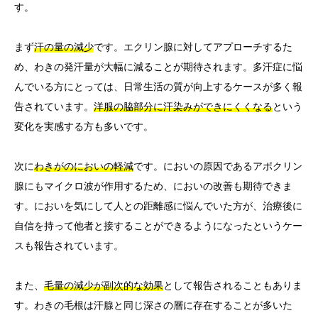
す。
まず
汗の量の減少
です。エクリン腺に対してアプローチするた
め、わきの発汗量が大幅に減ることが期待されます。多汗症に悩
んでいる方にとっては、日常生活の質が向上するケースが多く報
告されています。
洋服の脇部分に汗染みができにくくなる
という
変化を実感する方も多いです。
次に
わきがのにおいの軽減
です。においの原因であるアポクリン
腺にもマイクロ波が作用するため、においの改善も期待できま
す。においを気にして人との距離感に悩んでいた方が、治療後に
自信を持って他者と接することができるようになったというケー
スも報告されています。
また、
毛量の減少が副次的な効果
として報告されることもありま
す。わきの毛根は汗腺と同じ深さの層に存在することが多いた