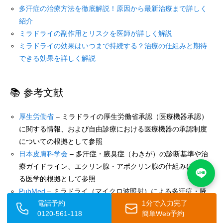
多汗症の治療方法を徹底解説！原因から最新治療まで詳しく
紹介
ミラドライの副作用とリスクを医師が詳しく解説
ミラドライの効果はいつまで持続する？治療の仕組みと期待
できる効果を詳しく解説
📚 参考文献
厚生労働省
– ミラドライの厚生労働省承認（医療機器承認）
に関する情報、および自由診療における医療機器の承認制度
についての根拠として参照
日本皮膚科学会
– 多汗症・腋臭症（わきが）の診断基準や治
療ガイドライン、エクリン腺・アポクリン腺の仕組みに関す
る医学的根拠として参照
PubMed
– ミラドライ（マイクロ波照射）による多汗症・腋
電話予約
1分で入力完了
臭症治療の臨床試験データ、効果の持続性・満足度・副作用
0120-561-118
簡単Web予約
に関する国際的な研究論文の根拠として参照