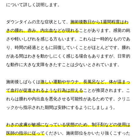
について詳しく説明します。
ダウンタイムの主な症状として、
施術後数日から1週間程度はわ
きの腫れ、赤み、内出血などが現れる
ことがあります。感覚の鈍
さや軽いしびれを感じる方もいます。これらは一時的なものであ
り、時間の経過とともに回復していくことがほとんどです。腫れ
がある間はわきを動かしにくく感じる場合もありますが、日常的
な動作に大きな支障をきたすことは少ないとされています。
施術後しばらくは
激しい運動やサウナ、長風呂など、体が温まっ
て血行が促進されるような行為は控える
ことが推奨されます。こ
れらは腫れや内出血を悪化させる可能性があるためです。クリニ
ックから指示された期間は安静にするようにしましょう。
わきの皮膚が敏感になっている状態のため、制汗剤などの使用は
医師の指示に従って
ください。施術部位をかいたり強くこすった