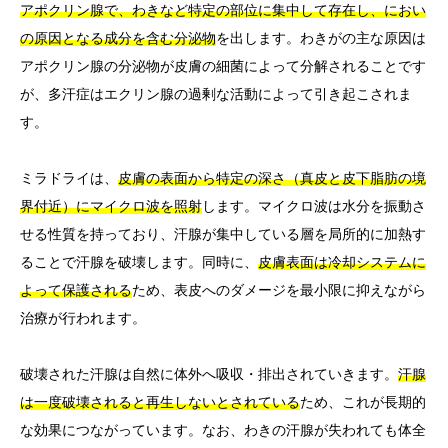
アポクリン腺で、わきなど特定の部位に集中して存在し、におい
の原因となる成分を含む分泌物
を出します。わきがの主な原因は
アポクリン腺の分泌物が皮膚の細菌によって分解されることです
が、多汗症はエクリン腺の過剰な活動によって引き起こされま
す。
ミラドライは、
皮膚の表面から特定の深さ（真皮と皮下脂肪の境
界付近）にマイクロ波を照射
します。マイクロ波は水分を振動さ
せる性質を持っており、汗腺が集中している層を局所的に加熱す
ることで汗腺を破壊します。同時に、
皮膚表面は冷却システムに
よって保護される
ため、表皮へのダメージを最小限に抑えながら
治療が行われます。
破壊された汗腺は自然に体外へ吸収・排出されていきます。
汗腺
は一度破壊されると再生しないとされている
ため、これが長期的
な効果につながっています。なお、わきの汗腺が失われても体全