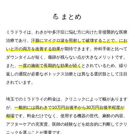
💪 まとめ
ミラドライは、わきがや多汗症に悩む方に向けた非侵襲的な医療
治療であり、
汗腺にマイクロ波を照射して破壊することで、にお
いと汗の両方を改善する効果
が期待できます。外科手術と比べて
ダウンタイムが短く、傷跡が残らない点が大きなメリットです。
また、
一度の施術で長期的な効果が続く
とされているため、繰り
返しの通院が必要なボトックス治療とは異なる選択肢として注目
されています。
埼玉でのミラドライの料金は、クリニックによって幅があります
が、
一般的には両わきで10万円台後半から30万円台後半程度が
相場
です。料金だけでなく、使用する機器の世代、麻酔の内容、
アフターケアの充実度、医師の経験などを総合的に判断してクリ
ニックを選ぶことが重要です。