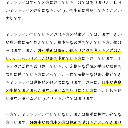
ミラドライはすべての方に適しているわけではありません。自分
がミラドライの適応になるかどうかを事前に理解しておくことが
大切です。
ミラドライが向いているとされる方の特徴としては、まずわきが
や多汗症に長年悩んでいて、根本的な改善を望んでいる方が挙げ
られます。また、
外科手術は傷跡が残るリスクを考えると避けた
いが、しっかりとした効果を求めている方
にも適しています。ボ
トックス治療を繰り返しているが、定期的な通院の手間や費用を
負担に感じている方にとっても、一度で長期的な効果が期待でき
るミラドライは選択肢のひとつになります。さらに、
仕事や家庭
の事情でまとまったダウンタイムを取りにくい方
にも、比較的短
いダウンタイムというメリットが当てはまります。
一方で、ミラドライが向いていない、または慎重に検討が必要な
方もいます。
妊娠中や授乳中の方は施術を受けることができませ