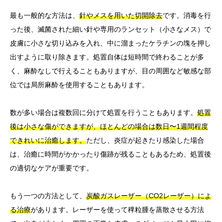
最も一般的な方法は、
針やメスを用いた切開除去
です。消毒を行
った後、滅菌された細い針や専用のランセット（小さなメス）で
皮膚に小さな切り込みを入れ、中に溜まったケラチンの塊を押し
出すように取り除きます。処置自体は短時間で終わることが多
く、麻酔なしで行えることもありますが、目の周囲など敏感な部
位では局所麻酔を使用することもあります。
数が多い場合は複数回に分けて処置を行うこともあります。
処置
後は小さな傷ができますが、ほとんどの場合は数日〜1週間程度
できれいに治癒します。
ただし、炎症が起きたり感染した場合
は、治癒に時間がかかったり傷跡が残ることもあるため、処置後
の適切なケアが重要です。
もう一つの方法として、
炭酸ガスレーザー（CO2レーザー）によ
る治療
があります。レーザーを使って稗粒腫を蒸散させる方法