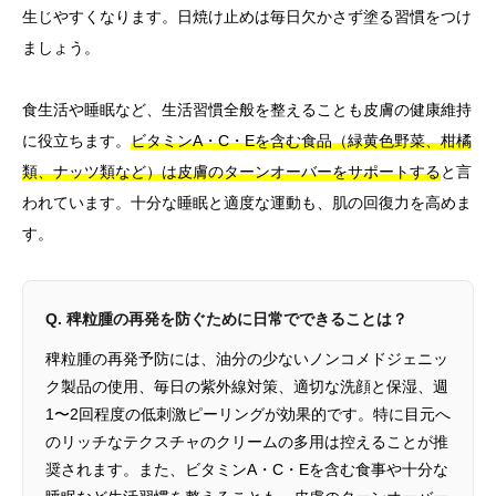
生じやすくなります。日焼け止めは毎日欠かさず塗る習慣をつけ
ましょう。
食生活や睡眠など、生活習慣全般を整えることも皮膚の健康維持
に役立ちます。
ビタミンA・C・Eを含む食品（緑黄色野菜、柑橘
類、ナッツ類など）は皮膚のターンオーバーをサポートする
と言
われています。十分な睡眠と適度な運動も、肌の回復力を高めま
す。
Q. 稗粒腫の再発を防ぐために日常でできることは？
稗粒腫の再発予防には、油分の少ないノンコメドジェニッ
ク製品の使用、毎日の紫外線対策、適切な洗顔と保湿、週
1〜2回程度の低刺激ピーリングが効果的です。特に目元へ
のリッチなテクスチャのクリームの多用は控えることが推
奨されます。また、ビタミンA・C・Eを含む食事や十分な