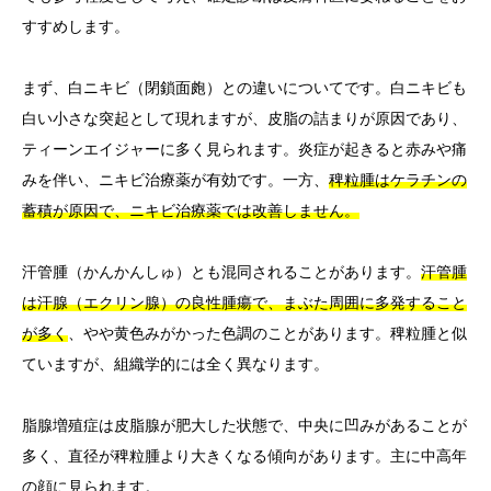
すすめします。
まず、白ニキビ（閉鎖面皰）との違いについてです。白ニキビも
白い小さな突起として現れますが、皮脂の詰まりが原因であり、
ティーンエイジャーに多く見られます。炎症が起きると赤みや痛
みを伴い、ニキビ治療薬が有効です。一方、
稗粒腫はケラチンの
蓄積が原因で、ニキビ治療薬では改善しません。
汗管腫（かんかんしゅ）とも混同されることがあります。
汗管腫
は汗腺（エクリン腺）の良性腫瘍で、まぶた周囲に多発すること
が多く
、やや黄色みがかった色調のことがあります。稗粒腫と似
ていますが、組織学的には全く異なります。
脂腺増殖症は皮脂腺が肥大した状態で、中央に凹みがあることが
多く、直径が稗粒腫より大きくなる傾向があります。主に中高年
の顔に見られます。