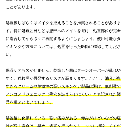
ことがあります。
処置後しばらくはメイクを控えることを推奨されることがありま
す。特に処置翌日などは患部へのメイクを避け、処置部位が完全
に癒合してから徐々に再開するようにしましょう。使用可能なタ
イミングや方法については、処置を行った医師に確認してくださ
い。
保湿ケアも欠かせません。乾燥した肌はターンオーバーが乱れや
すく、稗粒腫が再発するリスクが高まります。ただし、
油分が多
すぎるクリームや刺激性の高いスキンケア製品は避け、低刺激で
ノンコメドジェニック（毛穴を詰まらせにくい）と表記された製
品を選ぶとよいでしょう。
処置後に化膿している・強い痛みがある・赤みがひどいなどの症
状が続く場合は、早めに処置を行ったクリニックに相談してくだ