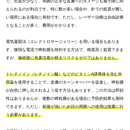
で、出血が少なく、周囲の正常な皮膚へのダメージも最小限に抑
えられるのが利点です。特に数が多い場合や、針での処置が難し
い場所にある場合に有効です。ただし、レーザー治療は自由診療
となることが多く、費用がかかります。
電気凝固法（エレクトロサージェリー）を用いる場合もありま
す。微弱な電流で稗粒腫を焼灼する方法で、精度高く処置できま
すが、
施術後に色素沈着が残るリスクもゼロではありません。
トレチノイン（レチノイン酸）などのビタミンA誘導体を含む外
用薬
を使用することで、皮膚のターンオーバーを促進し、稗粒腫
が自然に押し出されるよう促す方法もあります。この方法は即効
性はありませんが、複数の稗粒腫がある場合に予防的効果も期待
できます。ただし、
刺激が強いため目の周囲への使用は慎重に行
う必要があります。