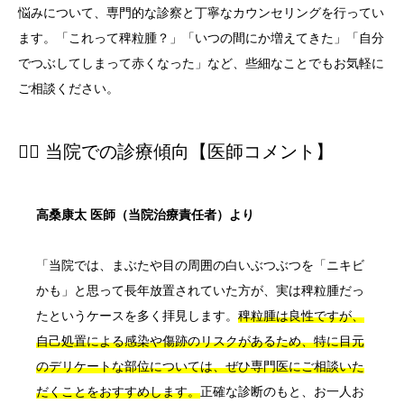
悩みについて、専門的な診察と丁寧なカウンセリングを行ってい
ます。「これって稗粒腫？」「いつの間にか増えてきた」「自分
でつぶしてしまって赤くなった」など、些細なことでもお気軽に
ご相談ください。
👨‍⚕️ 当院での診療傾向【医師コメント】
高桑康太 医師（当院治療責任者）より
「当院では、まぶたや目の周囲の白いぶつぶつを「ニキビ
かも」と思って長年放置されていた方が、実は稗粒腫だっ
たというケースを多く拝見します。
稗粒腫は良性ですが、
自己処置による感染や傷跡のリスクがあるため、特に目元
のデリケートな部位については、ぜひ専門医にご相談いた
だくことをおすすめします。
正確な診断のもと、お一人お