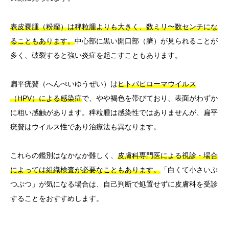
表皮嚢腫（粉瘤）は稗粒腫よりも大きく、数ミリ〜数センチにな
ることもあります。
中心部に黒い開口部（臍）が見られることが
多く、破裂すると強い炎症を起こすこともあります。
扁平疣贅（へんぺいゆうぜい）は
ヒトパピローマウイルス
（HPV）による感染症
で、やや褐色を帯びており、表面がわずか
に粗い感触があります。稗粒腫は感染性ではありませんが、扁平
疣贅はウイルス性であり治療法も異なります。
これらの鑑別はなかなか難しく、
皮膚科専門医による視診・場合
によっては組織検査が必要なこともあります。
「白くて小さいぶ
つぶつ」が気になる場合は、自己判断で処置せずに皮膚科を受診
することをおすすめします。