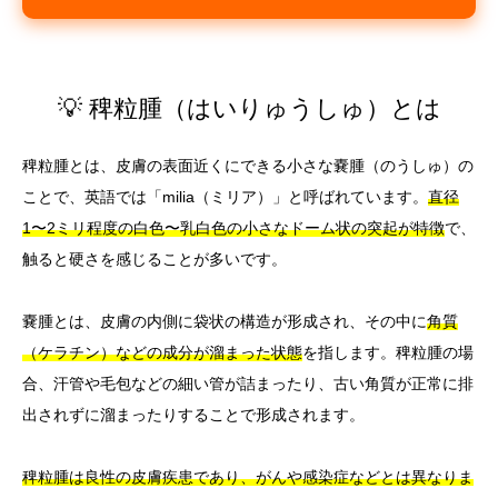
💡 稗粒腫（はいりゅうしゅ）とは
稗粒腫とは、皮膚の表面近くにできる小さな嚢腫（のうしゅ）の
ことで、英語では「milia（ミリア）」と呼ばれています。
直径
1〜2ミリ程度の白色〜乳白色の小さなドーム状の突起が特徴
で、
触ると硬さを感じることが多いです。
嚢腫とは、皮膚の内側に袋状の構造が形成され、その中に
角質
（ケラチン）などの成分が溜まった状態
を指します。稗粒腫の場
合、汗管や毛包などの細い管が詰まったり、古い角質が正常に排
出されずに溜まったりすることで形成されます。
稗粒腫は良性の皮膚疾患であり、がんや感染症などとは異なりま