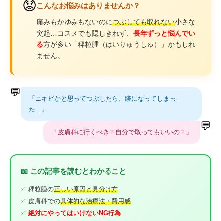
😟
こんなお悩みはありませんか？
痛みもかゆみもないのに
つぶしても取れない
小さな
突起…コスメでも隠しきれず、
長年ずっと悩んでい
る
方が多い「稗粒腫（はいりゅうしゅ）」かもしれ
ません。
💬
「ニキビかと思ってつぶしたら、跡になってしまっ
た…」
💬
「皮膚科に行くべき？自分で取ってもいいの？」
📖 この記事を読むとわかること
✅ 稗粒腫の
正しい原因と見分け方
✅ 皮膚科での
具体的な治療法・費用感
✅
絶対にやってはいけないNG行為