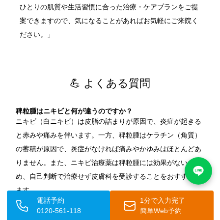
ひとりの肌質や生活習慣に合った治療・ケアプランをご提
案できますので、気になることがあればお気軽にご来院く
ださい。」
💪 よくある質問
稗粒腫はニキビと何が違うのですか？
ニキビ（白ニキビ）は皮脂の詰まりが原因で、炎症が起きる
と赤みや痛みを伴います。一方、稗粒腫はケラチン（角質）
の蓄積が原因で、炎症がなければ痛みやかゆみはほとんどあ
りません。また、ニキビ治療薬は稗粒腫には効果がないた
め、自己判断で治療せず皮膚科を受診することをおすすめし
ます。
電話予約
1分で入力完了
0120-561-118
簡単Web予約
稗粒腫は自分でつぶしても大丈夫ですか？