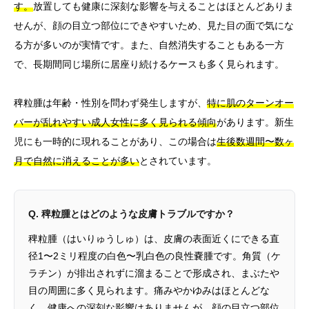
す。
放置しても健康に深刻な影響を与えることはほとんどありま
せんが、顔の目立つ部位にできやすいため、見た目の面で気にな
る方が多いのが実情です。また、自然消失することもある一方
で、長期間同じ場所に居座り続けるケースも多く見られます。
稗粒腫は年齢・性別を問わず発生しますが、
特に肌のターンオー
バーが乱れやすい成人女性に多く見られる傾向
があります。新生
児にも一時的に現れることがあり、この場合は
生後数週間〜数ヶ
月で自然に消えることが多い
とされています。
Q. 稗粒腫とはどのような皮膚トラブルですか？
稗粒腫（はいりゅうしゅ）は、皮膚の表面近くにできる直
径1〜2ミリ程度の白色〜乳白色の良性嚢腫です。角質（ケ
ラチン）が排出されずに溜まることで形成され、まぶたや
目の周囲に多く見られます。痛みやかゆみはほとんどな
く、健康への深刻な影響はありませんが、顔の目立つ部位