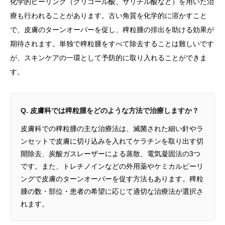
化学的ピーリング（グリコール酸、サリチル酸など）を用いた治
療も行われることがあります。古い角質を化学的に溶かすこと
で、皮膚のターンオーバーを促し、稗粒腫の排出を助ける効果が
期待されます。単独で稗粒腫をすべて除去することは難しいです
が、スキンケアの一環として予防的に取り入れることができま
す。
Q. 皮膚科では稗粒腫をどのような方法で治療しますか？
皮膚科での稗粒腫の主な治療法は、滅菌された細い針やラ
ンセットで皮膚に切り込みを入れてケラチンを取り出す切
開除去、炭酸ガスレーザーによる蒸散、電気凝固法の3つ
です。また、トレチノインなどの外用薬やケミカルピーリ
ングで皮膚のターンオーバーを促す方法もあります。稗粒
腫の数・部位・患者の希望に応じて適切な治療法が選択さ
れます。