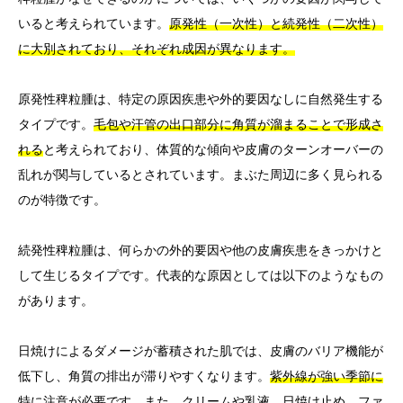
いると考えられています。
原発性（一次性）と続発性（二次性）
に大別されており、それぞれ成因が異なります。
原発性稗粒腫は、特定の原因疾患や外的要因なしに自然発生する
タイプです。
毛包や汗管の出口部分に角質が溜まることで形成さ
れる
と考えられており、体質的な傾向や皮膚のターンオーバーの
乱れが関与しているとされています。まぶた周辺に多く見られる
のが特徴です。
続発性稗粒腫は、何らかの外的要因や他の皮膚疾患をきっかけと
して生じるタイプです。代表的な原因としては以下のようなもの
があります。
日焼けによるダメージが蓄積された肌では、皮膚のバリア機能が
低下し、角質の排出が滞りやすくなります。
紫外線が強い季節に
特に注意が必要です。
また、クリームや乳液、日焼け止め、ファ