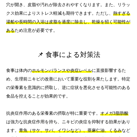
穴が開き、皮脂や汚れが除去されやすくなります。また、リラッ
クス効果によりストレス軽減も期待できます。ただし、
熱すぎる
湯船や長時間の入浴は皮脂を過度に除去し、乾燥を招く可能性が
ある
ため注意が必要です。
📌 食事による対策法
食事は体内の
ホルモンバランスや炎症レベル
に直接影響するた
め、生理前ニキビの改善において重要な役割を果たします。特定
の栄養素を意識的に摂取し、逆に症状を悪化させる可能性のある
食品を控えることが効果的です。
抗炎症作用のある栄養素の摂取が特に重要です。
オメガ3脂肪酸
は強力な抗炎症作用を持ち、ニキビの炎症を抑制する効果があり
ます。
青魚（サケ、サバ、イワシなど）、亜麻仁油、くるみ
など