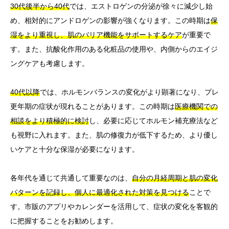
30代後半から40代
では、エストロゲンの分泌が徐々に減少し始
め、相対的にアンドロゲンの影響が強くなります。この時期は
保
湿をより重視し、肌のバリア機能をサポートするケア
が重要で
す。また、抗酸化作用のある化粧品の使用や、内側からのエイジ
ングケアも考慮します。
40代以降
では、ホルモンバランスの変化がより顕著になり、プレ
更年期の症状が現れることがあります。この時期は
医療機関での
相談をより積極的に検討
し、必要に応じてホルモン補充療法など
も視野に入れます。また、肌の修復力が低下するため、より優し
いケアと十分な保湿が必要になります。
各年代を通じて共通して重要なのは、
自分の月経周期と肌の変化
パターンを記録し、個人に最適化された対策を見つける
ことで
す。市販のアプリやカレンダーを活用して、症状の変化を客観的
に把握することをお勧めします。