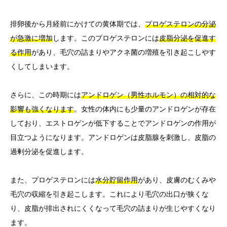
排卵後から月経前にかけての黄体期では、
プロゲステロンの分泌
が急激に増加
します。このプロゲステロンには
皮脂分泌を促進す
る作用
があり、毛穴の詰まりやアクネ菌の増殖を引き起こしやす
くしてしまいます。
さらに、この時期には
アンドロゲン（男性ホルモン）の相対的な
影響も強くなります
。女性の体内にも少量のアンドロゲンが存在
しており、エストロゲンが低下することでアンドロゲンの作用が
目立つようになります。アンドロゲンは皮脂腺を刺激し、皮脂の
過剰分泌を促進します。
また、プロゲステロンには
水分貯留作用
があり、皮膚のむくみや
毛穴の収縮を引き起こします。これにより毛穴の出口が狭くな
り、皮脂が排出されにくくなって毛穴の詰まりが生じやすくなり
ます。