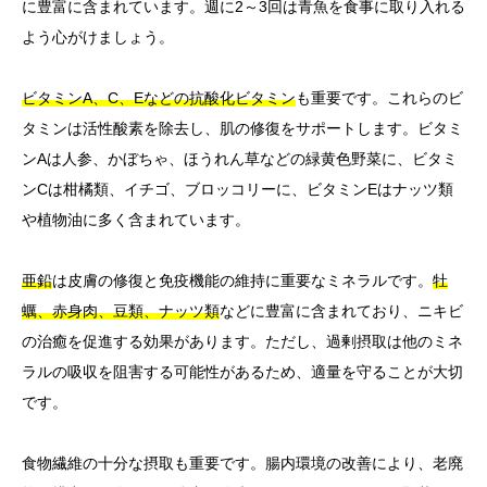
に豊富に含まれています。週に2～3回は青魚を食事に取り入れる
よう心がけましょう。
ビタミンA、C、Eなどの抗酸化ビタミン
も重要です。これらのビ
タミンは活性酸素を除去し、肌の修復をサポートします。ビタミ
ンAは人参、かぼちゃ、ほうれん草などの緑黄色野菜に、ビタミ
ンCは柑橘類、イチゴ、ブロッコリーに、ビタミンEはナッツ類
や植物油に多く含まれています。
亜鉛
は皮膚の修復と免疫機能の維持に重要なミネラルです。
牡
蠣、赤身肉、豆類、ナッツ類
などに豊富に含まれており、ニキビ
の治癒を促進する効果があります。ただし、過剰摂取は他のミネ
ラルの吸収を阻害する可能性があるため、適量を守ることが大切
です。
食物繊維の十分な摂取も重要です。腸内環境の改善により、老廃