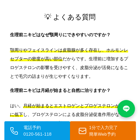
💡 よくある質問
生理前ニキビはなぜ顎周りにできやすいのですか？
顎周りやフェイスラインは皮脂腺が多く存在し、ホルモンレ
セプターの密度が高い部位
だからです。生理前に増加するプ
ロゲステロンの影響を受けやすく、皮脂分泌が活発になるこ
とで毛穴の詰まりが生じやすくなります。
生理前ニキビは月経が始まると自然に治りますか？
はい。
月経が始まるとエストロゲンとプロゲステロンが急激
に低下
し、プロゲステロンによる皮脂分泌促進作用がなくな
るため、症状は次第に改善していきます。ただし、次の月経
電話予約
1分で入力完了
前になると再び悪化するという周期的なパターンを繰り返し
0120-561-118
簡単Web予約