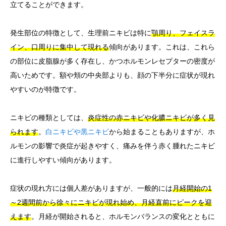
立てることができます。
発生部位の特徴として、生理前ニキビは特に
顎周り、フェイスラ
イン、口周りに集中して現れる
傾向があります。これは、これら
の部位に皮脂腺が多く存在し、かつホルモンレセプターの密度が
高いためです。額や頬の中央部よりも、顔の下半分に症状が現れ
やすいのが特徴です。
ニキビの種類としては、
炎症性の赤ニキビや化膿ニキビが多く見
られます
。
白ニキビや黒ニキビ
から始まることもありますが、ホ
ルモンの影響で炎症が起きやすく、痛みを伴う赤く腫れたニキビ
に進行しやすい傾向があります。
症状の現れ方には個人差がありますが、一般的には
月経開始の1
～2週間前から徐々にニキビが現れ始め、月経直前にピークを迎
えます
。月経が開始されると、ホルモンバランスの変化とともに