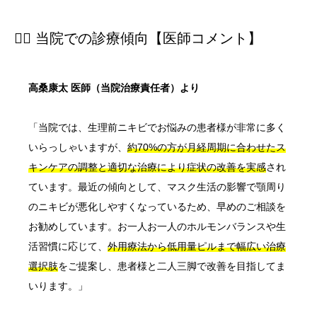
👨‍⚕️ 当院での診療傾向【医師コメント】
高桑康太 医師（当院治療責任者）より
「当院では、生理前ニキビでお悩みの患者様が非常に多く
いらっしゃいますが、
約70%の方が月経周期に合わせたス
キンケアの調整と適切な治療により症状の改善を実感
され
ています。最近の傾向として、マスク生活の影響で顎周り
のニキビが悪化しやすくなっているため、早めのご相談を
お勧めしています。お一人お一人のホルモンバランスや生
活習慣に応じて、
外用療法から低用量ピルまで幅広い治療
選択肢
をご提案し、患者様と二人三脚で改善を目指してま
いります。」