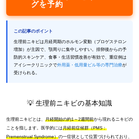
グを予約
この記事のポイント
生理前ニキビは月経周期のホルモン変動（プロゲステロン
増加）が主因で、顎周りに集中しやすい。排卵後からの予
防的スキンケア、食事・生活習慣改善が有効で、重症例は
アイシークリニックで
外用薬・低用量ピル等の専門治療
が
受けられる。
💡 生理前ニキビの基本知識
生理前ニキビとは、
月経開始の約1～2週間前
から現れるニキビの
ことを指します。医学的には
月経前症候群（PMS：
Premenstrual Syndrome）
の一症状として位置づけられており、