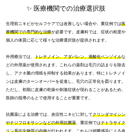
✨ 医療機関での治療選択肢
生理前ニキビがセルフケアでは改善しない場合や、重症例では
医
療機関での専門的な治療
が必要です。皮膚科では、症状の程度や
個人の体質に応じて様々な治療選択肢が提供されます。
外用療法では、
トレチノイン、アダパレン、過酸化ベンゾイル
な
どの外用薬が使用されます。これらの薬剤は毛穴の詰まりを除去
し、アクネ菌の増殖を抑制する効果があります。特にトレチノイ
ンは皮膚のターンオーバーを促進し、毛穴の正常化を図ります。
ただし、初期に皮膚の乾燥や刺激症状が現れることがあるため、
医師の指導のもとで使用することが重要です。
抗菌薬による治療では、炎症性ニキビに対して
クリンダマイシン
やナジフロキサシンなどの外用抗菌薬
、重症例では
テトラサイク
リン系抗生物質の内服
が行われます。これらは細菌感染による炎