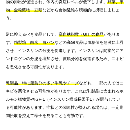
物の排出が促進され、体内の炎症レベルが低下します。
野菜、果
物、全粒穀物、豆類
などから食物繊維を積極的に摂取しましょ
う。
逆に控えるべき食品として、
高血糖指数（GI）の食品
がありま
す。
精製糖、白米、白パン
などの高GI食品は血糖値を急激に上昇
させ、インスリンの分泌を促進します。インスリンは間接的にア
ンドロゲンの分泌を増加させ、皮脂分泌を促進するため、ニキビ
を悪化させる可能性があります。
乳製品、特に脂肪分の多い牛乳やチーズ
なども、一部の人ではニ
キビを悪化させる可能性があります。これは乳製品に含まれるホ
ルモン様物質やIGF-1（インスリン様成長因子1）が関与してい
る可能性があります。症状との関連性が疑われる場合は、一定期
間摂取を控えて様子を見ることも有効です。