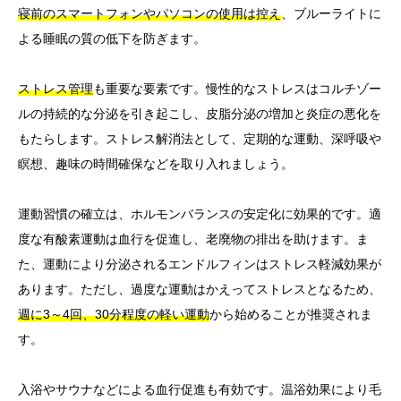
寝前のスマートフォンやパソコンの使用は控え
、ブルーライトに
よる睡眠の質の低下を防ぎます。
ストレス管理
も重要な要素です。慢性的なストレスはコルチゾー
ルの持続的な分泌を引き起こし、皮脂分泌の増加と炎症の悪化を
もたらします。ストレス解消法として、定期的な運動、深呼吸や
瞑想、趣味の時間確保などを取り入れましょう。
運動習慣の確立は、ホルモンバランスの安定化に効果的です。適
度な有酸素運動は血行を促進し、老廃物の排出を助けます。ま
た、運動により分泌されるエンドルフィンはストレス軽減効果が
あります。ただし、過度な運動はかえってストレスとなるため、
週に3～4回、30分程度の軽い運動
から始めることが推奨されま
す。
入浴やサウナなどによる血行促進も有効です。温浴効果により毛