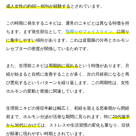
成人女性の約60～80%が経験する
とされています。
この時期に発生するニキビは、通常のニキビとは異なる特徴を持
ちます。まず発生部位として、
顎周りやフェイスライン
、口周り
に集中しやすい
傾向があります。これは皮脂腺の分布とホルモン
レセプターの密度が関係しているためです。
また、生理前ニキビは
周期的に現れる
という特徴があります。月
経が始まると自然に改善することが多く、次の月経前になると再
び悪化するというパターンを繰り返します。この周期性は、女性
ホルモンの変動と密接に関連しています。
生理前ニキビの発症年齢は幅広く、初経を迎える思春期から閉経
前まで、ホルモン分泌が活発な期間に見られます。特に
20代後半
から30代にかけて
は、ストレスや生活習慣の変化も重なり、症状
が顕著に現れやすい時期とされています。