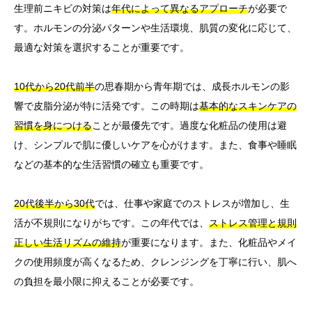
生理前ニキビの対策は
年代によって異なるアプローチ
が必要で
す。ホルモンの分泌パターンや生活環境、肌質の変化に応じて、
最適な対策を選択することが重要です。
10代から20代前半
の思春期から青年期では、成長ホルモンの影
響で皮脂分泌が特に活発です。この時期は
基本的なスキンケアの
習慣を身につける
ことが最優先です。過度な化粧品の使用は避
け、シンプルで肌に優しいケアを心がけます。また、食事や睡眠
などの基本的な生活習慣の確立も重要です。
20代後半から30代
では、仕事や家庭でのストレスが増加し、生
活が不規則になりがちです。この年代では、
ストレス管理と規則
正しい生活リズムの維持
が重要になります。また、化粧品やメイ
クの使用頻度が高くなるため、クレンジングを丁寧に行い、肌へ
の負担を最小限に抑えることが必要です。