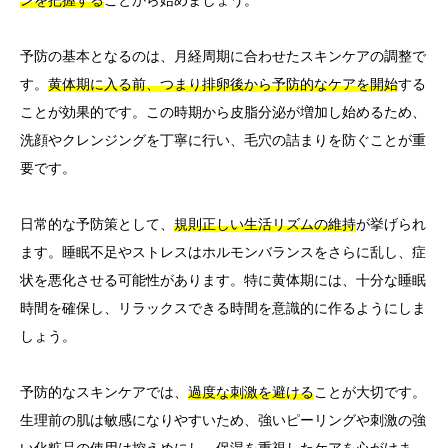
予防の基本となるのは、月経周期に合わせたスキンケアの調整で
す。
黄体期に入る前、つまり排卵後から予防的なケアを開始
する
ことが効果的です。この時期から皮脂分泌が増加し始めるため、
洗顔やクレンジングを丁寧に行い、毛穴の詰まりを防ぐことが重
要です。
日常的な予防策として、
規則正しい生活リズムの維持
が挙げられ
ます。睡眠不足やストレスはホルモンバランスをさらに乱し、症
状を悪化させる可能性があります。特に黄体期には、十分な睡眠
時間を確保し、リラックスできる時間を意識的に作るようにしま
しょう。
予防的なスキンケアでは、
過度な刺激を避ける
ことが大切です。
生理前の肌は敏感になりやすいため、強いピーリングや刺激の強
い化粧品の使用は控えめにし、保湿を重視したケアを心がけま