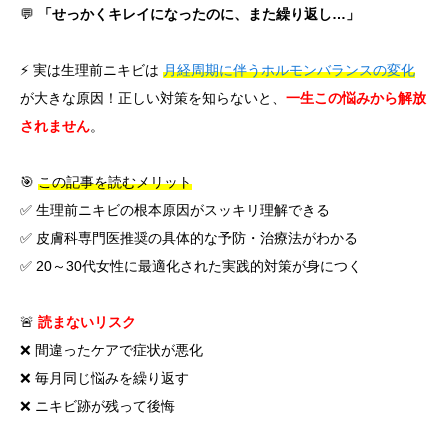
💬
「せっかくキレイになったのに、また繰り返し…」
⚡ 実は生理前ニキビは
月経周期に伴うホルモンバランスの変化
が大きな原因！正しい対策を知らないと、
一生この悩みから解放
されません
。
🎯
この記事を読むメリット
✅ 生理前ニキビの根本原因がスッキリ理解できる
✅ 皮膚科専門医推奨の具体的な予防・治療法がわかる
✅ 20～30代女性に最適化された実践的対策が身につく
🚨
読まないリスク
❌ 間違ったケアで症状が悪化
❌ 毎月同じ悩みを繰り返す
❌ ニキビ跡が残って後悔