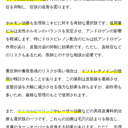
症を抑制し、症状の改善を図ります。
ホルモン治療
も生理前ニキビに対する有効な選択肢です。
低用量
ピル
は女性ホルモンのバランスを安定させ、アンドロゲンの影響
を軽減します。特にドロスピレノン配合のピルは抗アンドロゲン
作用があり、皮脂分泌の抑制に効果的です。ただし、血栓症など
のリスクもあるため、医師との十分な相談が必要です。
重症例や瘢痕形成のリスクが高い場合は、
イソトレチノインの使
用
が検討されることがあります。この薬剤は皮脂腺を萎縮させ、
皮脂分泌を大幅に減少させる強力な効果を持ちますが、副作用も
多いため、厳格な管理のもとで使用されます。
また、
ケミカルピーリング
やレーザー治療
などの美容皮膚科的治
療も選択肢の一つです。これらの治療は毛穴の詰まりを除去し、
皮膚のターンオーバーを促進する効果があります。ただし、生理