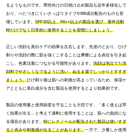
るようなものです。男性向けの日焼け止め製品も近年多様化して
おり、べたつきにくいさっぱりタイプやBB成分配合のものも登
場しています。
SPF30以上、PA++以上の製品を選び、屋外活動
時だけでなく日常的に使用することを習慣にしましょう。
正しい洗顔も美白ケアの効果を左右します。先述のとおり、ひげ
剃りや洗顔の際に肌を強くこすることは摩擦による炎症を引き起
こし、色素沈着につながる可能性があります。
洗顔は泡立てた洗
顔料でやさしくなでるように洗い、ぬるま湯でしっかりとすすぎ
ましょう。
ひげ剃り後は肌への刺激が高まっているため、保湿ケ
アとともに美白成分を含む製品を使用するとより効果的です。
製品の使用量と使用頻度を守ることも大切です。「多く使えば早
く効果が出る」と考えて過剰に使用することは、肌への負担にな
る場合があります。
特にレチノールが配合された製品は使いすぎ
ると赤みや刺激感が出ることがあります。
一方で、少量しか使用