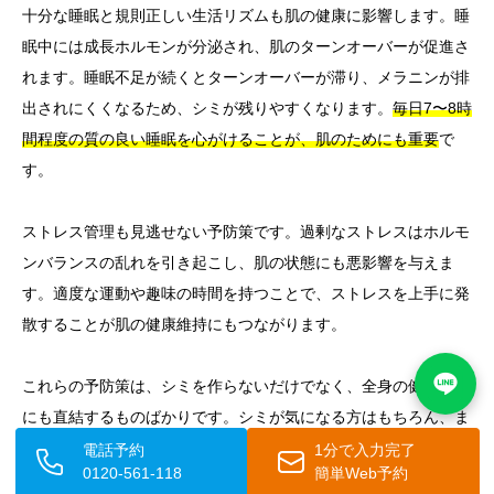
十分な睡眠と規則正しい生活リズムも肌の健康に影響します。睡
眠中には成長ホルモンが分泌され、肌のターンオーバーが促進さ
れます。睡眠不足が続くとターンオーバーが滞り、メラニンが排
出されにくくなるため、シミが残りやすくなります。
毎日7〜8時
間程度の質の良い睡眠を心がけることが、肌のためにも重要
で
す。
ストレス管理も見逃せない予防策です。過剰なストレスはホルモ
ンバランスの乱れを引き起こし、肌の状態にも悪影響を与えま
す。適度な運動や趣味の時間を持つことで、ストレスを上手に発
散することが肌の健康維持にもつながります。
これらの予防策は、シミを作らないだけでなく、全身の健康維持
にも直結するものばかりです。シミが気になる方はもちろん、ま
だシミが目立たない若い年代の男性にも、今日から実践すること
電話予約
1分で入力完了
0120-561-118
簡単Web予約
をおすすめします。