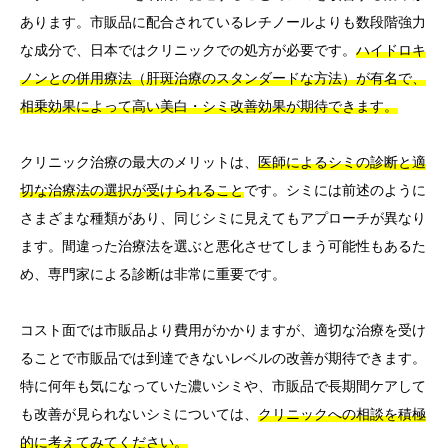
あります。市販品に配合されているレチノールよりも数段階強力
な成分で、日本ではクリニックでの処方が必要です。
ハイドロキ
ノンとの併用療法（肝斑治療のスタンダードな方法）が有名で、
相乗効果によって高い美白・シミ改善効果が期待できます。
クリニック治療の最大のメリットは、
医師によるシミの診断と適
切な治療法の選択が受けられること
です。シミには前述のように
さまざまな種類があり、同じシミに見えてもアプローチが異なり
ます。間違った治療法を選ぶと悪化させてしまう可能性もあるた
め、専門家による診断は非常に重要です。
コスト面では市販品より費用がかかりますが、適切な治療を受け
ることで市販品では到達できないレベルの改善が期待できます。
特に何年も気になっていた濃いシミや、市販品で長期間ケアして
も改善が見られないシミについては、
クリニックへの相談を積極
的に考えてみてください。