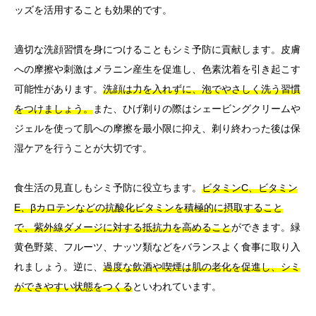
ッズを活用することも効果的です。
適切な洗顔習慣を身につけることもシミ予防に貢献します。皮膚
への摩擦や刺激はメラニン産生を促進し、色素沈着を引き起こす
可能性があります。
洗顔は力を入れずに、泡でやさしく洗う習慣
をつけましょう。
また、ひげ剃りの際はシェービングクリームや
ジェルを使って肌への摩擦を最小限に抑え、剃り終わった後は保
湿ケアを行うことが大切です。
食生活の見直しもシミ予防に役立ちます。
ビタミンC、ビタミン
E、βカロテンなどの抗酸化ビタミンを積極的に摂取すること
で、紫外線ダメージに対する抵抗力を高めること
ができます。緑
黄色野菜、フルーツ、ナッツ類などをバランスよく食事に取り入
れましょう。逆に、
過度な飲酒や喫煙は肌の老化を促進し、シミ
ができやすい状態をつくる
といわれています。