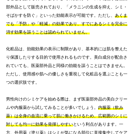
部外品として販売されており、「メラニンの生成を抑え、シミ・
そばかすを防ぐ」といった効能表示が可能です。ただし、
あくま
でも「予防」や「軽減」の効果であり、すでにあるシミを完全に
消す効果を謳うことは認められていません。
化粧品は、効能効果の表示に制限があり、基本的には肌を整えた
り保護したりする目的で使用されるものです。美白成分が配合さ
れていても、医薬部外品と同様の効能を謳うことはできません。
ただし、使用感や肌への優しさを重視して化粧品を選ぶことも一
つの選択肢です。
男性向けのシミケアを始める際は、まず医薬部外品の美白クリー
ムや内服薬から試してみることが多いでしょう。
内服薬（飲み
薬）は全身の血流に乗って肌に働きかけるため、広範囲のシミに
対しても均一に効果を発揮しやすい
という利点があります。一
方、外用薬（塗り薬）はシミが気になる部位に直接集中してケア