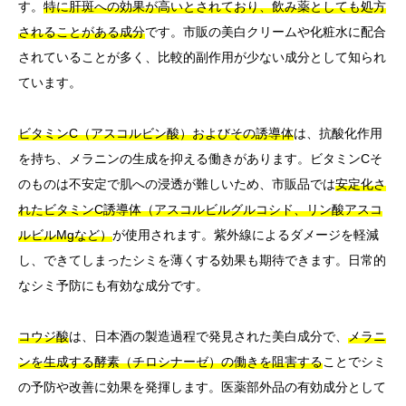
す。
特に肝斑への効果が高いとされており、飲み薬としても処方
されることがある成分
です。市販の美白クリームや化粧水に配合
されていることが多く、比較的副作用が少ない成分として知られ
ています。
ビタミンC（アスコルビン酸）およびその誘導体
は、抗酸化作用
を持ち、メラニンの生成を抑える働きがあります。ビタミンCそ
のものは不安定で肌への浸透が難しいため、市販品では
安定化さ
れたビタミンC誘導体（アスコルビルグルコシド、リン酸アスコ
ルビルMgなど）
が使用されます。紫外線によるダメージを軽減
し、できてしまったシミを薄くする効果も期待できます。日常的
なシミ予防にも有効な成分です。
コウジ酸
は、日本酒の製造過程で発見された美白成分で、
メラニ
ンを生成する酵素（チロシナーゼ）の働きを阻害する
ことでシミ
の予防や改善に効果を発揮します。医薬部外品の有効成分として