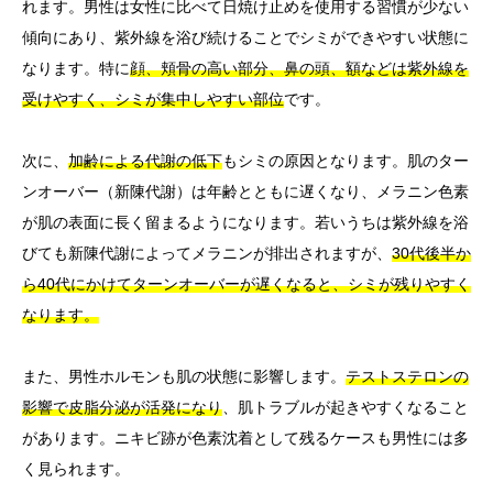
れます。男性は女性に比べて日焼け止めを使用する習慣が少ない
傾向にあり、紫外線を浴び続けることでシミができやすい状態に
なります。特に
顔、頬骨の高い部分、鼻の頭、額などは紫外線を
受けやすく、シミが集中しやすい部位
です。
次に、
加齢による代謝の低下
もシミの原因となります。肌のター
ンオーバー（新陳代謝）は年齢とともに遅くなり、メラニン色素
が肌の表面に長く留まるようになります。若いうちは紫外線を浴
びても新陳代謝によってメラニンが排出されますが、
30代後半か
ら40代にかけてターンオーバーが遅くなると、シミが残りやすく
なります。
また、男性ホルモンも肌の状態に影響します。
テストステロンの
影響で皮脂分泌が活発になり
、肌トラブルが起きやすくなること
があります。ニキビ跡が色素沈着として残るケースも男性には多
く見られます。