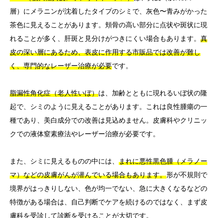
層）にメラニンが沈着したタイプのシミで、灰色〜青みがかった
茶色に見えることがあります。頬骨の高い部分に点状や斑状に現
れることが多く、肝斑と見分けがつきにくい場合もあります。
真
皮の深い層にあるため、表皮に作用する市販品では改善が難し
く、専門的なレーザー治療が必要
です。
脂漏性角化症（老人性いぼ）
は、加齢とともに現れるいぼ状の隆
起で、シミのように見えることがあります。これは良性腫瘍の一
種であり、美白成分での改善は見込めません。皮膚科やクリニッ
クでの液体窒素療法やレーザー治療が必要です。
また、シミに見えるものの中には、
まれに悪性黒色腫（メラノー
マ）などの皮膚がんが潜んでいる場合もあります。
形が不規則で
境界がはっきりしない、色が均一でない、急に大きくなるなどの
特徴がある場合は、自己判断でケアを続けるのではなく、まず皮
膚科を受診して診断を受けることが大切です。