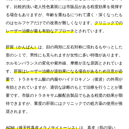
す。比較的浅い老人性色素斑には市販品がある程度効果を発揮す
る場合もありますが、年齢を重ねるにつれて濃く・深くなったも
のはセルフケアだけでの改善が難しくなります。
クリニックでの
レーザー治療が最も有効なアプローチ
とされています。
肝斑（かんぱん）
は、顔の両頬に左右対称に現れるもやっとした
形のシミで、男性にも見られますが女性に多い特徴があります。
ホルモンバランスの変化や紫外線、摩擦が主な原因とされていま
す。
肝斑はレーザー治療が逆効果になる場合があるため注意が必
要
で、トラネキサム酸の内服やハイドロキノン（後述）の外用が
有効とされていますが、適切な診断のもとで治療を行うことが重
要です。市販のトラネキサム酸配合製品でもある程度の効果が期
待できますが、重度の肝斑にはクリニックでの処方薬の使用が推
奨されます。
ADM（後天性真皮メラノサイトーシス）
は、真皮（肌の深い