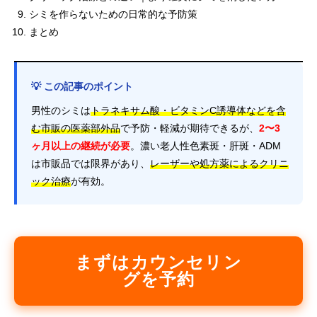
シミを作らないための日常的な予防策
まとめ
💡 この記事のポイント
男性のシミは
トラネキサム酸・ビタミンC誘導体などを含
む市販の医薬部外品
で予防・軽減が期待できるが、
2〜3
ヶ月以上の継続が必要
。濃い老人性色素斑・肝斑・ADM
は市販品では限界があり、
レーザーや処方薬によるクリニ
ック治療
が有効。
まずはカウンセリン
グを予約