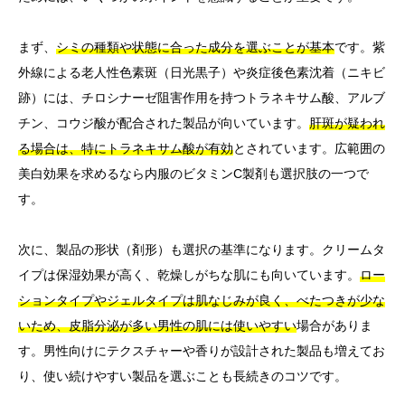
まず、
シミの種類や状態に合った成分を選ぶことが基本
です。紫
外線による老人性色素斑（日光黒子）や炎症後色素沈着（ニキビ
跡）には、チロシナーゼ阻害作用を持つトラネキサム酸、アルブ
チン、コウジ酸が配合された製品が向いています。
肝斑が疑われ
る場合は、特にトラネキサム酸が有効
とされています。広範囲の
美白効果を求めるなら内服のビタミンC製剤も選択肢の一つで
す。
次に、製品の形状（剤形）も選択の基準になります。クリームタ
イプは保湿効果が高く、乾燥しがちな肌にも向いています。
ロー
ションタイプやジェルタイプは肌なじみが良く、べたつきが少な
いため、皮脂分泌が多い男性の肌には使いやすい
場合がありま
す。男性向けにテクスチャーや香りが設計された製品も増えてお
り、使い続けやすい製品を選ぶことも長続きのコツです。