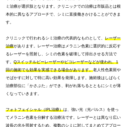
ミ治療が選択肢となります。クリニックでの治療は市販品とは根
本的に異なるアプローチで、シミに直接働きかけることができま
す。
クリニックで行われるシミ治療の代表的なものとして、
レーザー
治療
があります。レーザー治療はメラニン色素に選択的に反応す
るレーザーを照射し、シミの色素を破壊して排出させる方法で
す。
Qスイッチルビーレーザーやピコレーザーなどが使われ、1
回の施術でも効果を実感できる場合があります。
老人性色素斑や
そばかすに対して特に高い効果を発揮します。施術後はしばらく
治療部位に「かさぶた」ができ、剥がれ落ちるとともにシミが薄
くなっていきます。
フォトフェイシャル（IPL治療）
は、強い光（光パルス）を使っ
てメラニン色素を分解する治療法です。レーザーとは異なり広い
波長の光を照射するため、複数のシミに対してまとめてアプロー