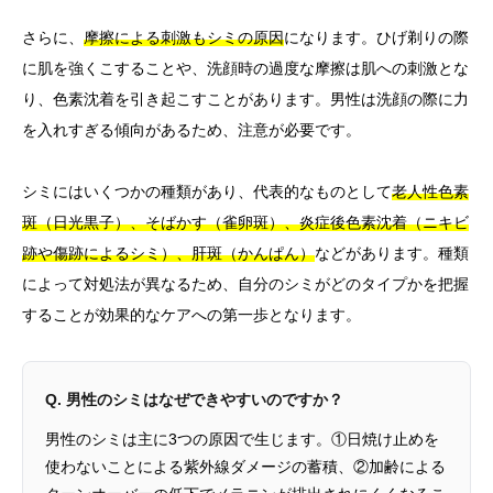
さらに、
摩擦による刺激もシミの原因
になります。ひげ剃りの際
に肌を強くこすることや、洗顔時の過度な摩擦は肌への刺激とな
り、色素沈着を引き起こすことがあります。男性は洗顔の際に力
を入れすぎる傾向があるため、注意が必要です。
シミにはいくつかの種類があり、代表的なものとして
老人性色素
斑（日光黒子）、そばかす（雀卵斑）、炎症後色素沈着（ニキビ
跡や傷跡によるシミ）、肝斑（かんぱん）
などがあります。種類
によって対処法が異なるため、自分のシミがどのタイプかを把握
することが効果的なケアへの第一歩となります。
Q. 男性のシミはなぜできやすいのですか？
男性のシミは主に3つの原因で生じます。①日焼け止めを
使わないことによる紫外線ダメージの蓄積、②加齢による