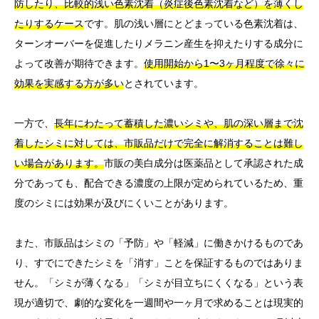
防したり、比較的浅い色素沈着（炎症後色素沈着など）を薄くし
たりするケース
です。肌の浅い層にとどまっている色素沈着は、
ターンオーバーを促進したりメラニン産生を抑えたりする成分に
よって改善が期待できます。
使用開始から1〜3ヶ月程度で徐々に
効果を実感する方が多い
とされています。
一方で、
長年にわたって蓄積した濃いシミや、肌の深い層まで沈
着したシミに対しては、市販品だけで完全に解消することは難し
い場合があります。
市販の美白成分は医薬品として承認された成
分であっても、配合できる濃度の上限が定められているため、重
度のシミには効果が及びにくいことがあります。
また、市販品はシミの「予防」や「軽減」に働きかけるものであ
り、すでにできたシミを「消す」ことを保証するものではありま
せん。「シミが薄くなる」「シミが目立ちにくくなる」という表
現が適切で、劇的な変化を一週間や一ヶ月で求めることは現実的