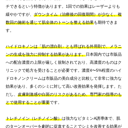
チできるという特徴があります。1回での効果はレーザーよりも
緩やかですが、
ダウンタイム（治療後の回復期間）が少なく、複
数回の施術を通じて肌全体のトーンを整える効果
も期待できま
す。
ハイドロキノンは「肌の漂白剤」とも呼ばれる外用剤で、メラニ
ンの生成を強力に抑制する効果があります。
日本国内では市販品
への配合濃度の上限が厳しく規制されており、高濃度のものはク
リニックで処方を受けることが必要です。濃度4〜5%程度のハイ
ドロキノンクリームは市販品の美白成分と比較して非常に強力な
効果があり、多くのシミに対して高い改善効果を発揮します。た
だし、
皮膚刺激感や白斑のリスクがあるため、専門家の指導のも
とで使用することが重要
です。
トレチノイン（レチノイン酸）
は強力なビタミンA誘導体で、肌
のターンオーバーを劇的に促進することでシミを改善する効果が