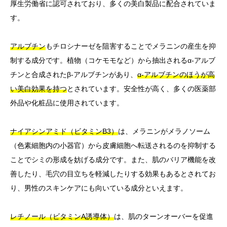
厚生労働省に認可されており、多くの美白製品に配合されていま
す。
アルブチン
もチロシナーゼを阻害することでメラニンの産生を抑
制する成分です。植物（コケモモなど）から抽出されるα-アルブ
チンと合成されたβ-アルブチンがあり、
α-アルブチンのほうが高
い美白効果を持つ
とされています。安全性が高く、多くの医薬部
外品や化粧品に使用されています。
ナイアシンアミド（ビタミンB3）
は、メラニンがメラノソーム
（色素細胞内の小器官）から皮膚細胞へ転送されるのを抑制する
ことでシミの形成を妨げる成分です。また、肌のバリア機能を改
善したり、毛穴の目立ちを軽減したりする効果もあるとされてお
り、男性のスキンケアにも向いている成分といえます。
レチノール（ビタミンA誘導体）
は、肌のターンオーバーを促進