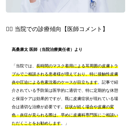
👨‍⚕️ 当院での診療傾向【医師コメント】
高桑康太 医師（当院治療責任者）より
「当院では、
長時間のマスク着用による耳周囲の皮膚トラ
ブルでご相談される患者様が増えており、特に接触性皮膚
炎や圧迫による色素沈着のケースが目立ちます
。記事で紹
介されている予防策は医学的に適切で、特に定期的な休憩
と保湿ケアは効果的ですが、既に皮膚症状が現れている場
合は適切な治療が必要です。
症状が続く場合や皮膚の変
色・炎症が見られる際は、早めに皮膚科専門医にご相談い
ただくことをお勧めします
。」