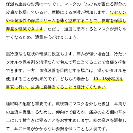
保湿も重要な対策の一つです。マスクのゴムひもが当たる部分の
皮膚が乾燥していると、摩擦による刺激が増加します。
ワセリン
や低刺激性の保湿クリームを薄く塗布することで、皮膚を保護し
摩擦を軽減できます
。ただし、過度に塗布するとマスクが滑りや
すくなるため、適量を心がけましょう。
温冷療法も症状の軽減に役立ちます。痛みが強い場合は、冷たい
タオルや保冷剤を清潔な布で包んで耳に当てることで炎症を抑制
できます。一方、血流改善を目的とする場合は、温かいタオルを
使用することが効果的です。どちらの場合も、
10～15分程度を
目安に行い、皮膚に直接当てることは避けてください
。
睡眠時の配慮も重要です。就寝前にマスクを外した後は、耳周り
の血流を促進するために、仰向けで寝るか、痛みのある側の耳を
上にして横向きに寝ることをおすすめします。枕の高さを調整し
て、耳に圧迫がかからない姿勢を保つことも大切です。