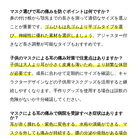
マスク選びで耳の痛みを防ぐポイントは何ですか？
鼻の付け根から顎先までの長さを測って適切なサイズを選ぶ
ことが重要です。
ゴムひもは丸ゴムより平ゴムタイプを選
び、伸縮性に優れた素材を選択しましょう
。アジャスター付
きなど長さ調整が可能なタイプもおすすめです。
子供のマスクによる耳の痛み対策で注意点はありますか？
子供は大人より耳が小さく皮膚も薄いため、より頻繁な休憩
が必要です
。成長に合わせて定期的にサイズを確認し、キャ
ラクターデザインなどの子供用マスクグッズを活用すると継
続しやすくなります。手作りグッズを使用する場合は誤飲の
危険がないか十分確認してください。
マスクによる耳の痛みで病院を受診すべき症状はあります
か？
耳が赤く腫れる・紫色に変色する、水疱や潰瘍ができる、マ
スクを外しても痛みが持続する、膿の分泌や発熱がある場合