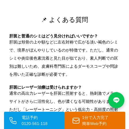
📌 よくある質問
肝斑と普通のシミはどう見分ければいいですか？
肝斑は頬骨の上や額などに左右対称で広がる淡い褐色のシミ
で、境界がぼんやりしているのが特徴です。ただし、通常の
シミや炎症後色素沈着と見た目が似ており、素人判断での区
別は難しいため、皮膚科専門医によるダーモスコープや問診
を用いた正確な診断が必要です。
肝斑にレーザー治療は受けられますか？
通常の高出力レーザーを肝斑に照射すると、熱刺激でメラノ
サイトがさらに活性化し、色が濃くなる可能性があります。
ただし「レーザートーニング」という低出力・高頻度の照射
電話予約
1分で入力完了
方法は肝斑に適した治療として有効です。必ず肝斑の治療経
0120-561-118
簡単Web予約
験が豊富な医師のもとで受けることが大前提です。