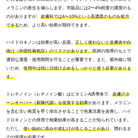
メラニンの産生を減らします。市販品には2〜4%程度の濃度のも
のがありますが、
皮膚科では4〜10%という高濃度のものを処方
できる
ため、より高い効果が期待できます。
ハイドロキノンは効果が高い反面、
正しく使わないと皮膚炎や白
抜け（外因性褐色症）のリスクがあります。
医師の指導のもとで
適切な濃度・使用期間を守ることが重要です。また、紫外線に弱
いため、
使用中は特に日焼け止めをしっかりと使う必要がありま
す。
トレチノイン（レチノイン酸）はビタミンA誘導体で、
皮膚のタ
ーンオーバー（新陳代謝）を促進する効果
があります。メラニン
を含む古い角質を早く排出させることで色素沈着を改善し、ハイ
ドロキノンとの併用で相乗効果が高まることが知られています。
ただし、
使い始めに赤みや皮むけが生じることがあり
、慣れるま
での管理が必要です。