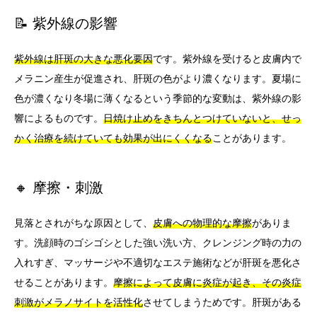
📝 紫外線の影響
紫外線は肝斑の大きな悪化要因
です。紫外線を受けると皮膚内で
メラニン産生が促進され、肝斑の色がより濃くなります。夏場に
色が濃くなり冬場に薄くなるという季節的な変動は、紫外線の影
響によるものです。
日焼け止めをきちんとつけていないと、せっ
かく治療を続けていても効果が出にくくなる
ことがあります。
🔸 摩擦・刺激
見落とされがちな原因として、
皮膚への物理的な摩擦
がありま
す。洗顔時のゴシゴシとした強い洗い方、クレンジング時の力の
入れすぎ、マッサージや不適切なエステ施術などが肝斑を悪化さ
せることがあります。
摩擦によって皮膚に炎症が起き、その炎症
刺激がメラノサイトを活性化
させてしまうためです。肝斑がある