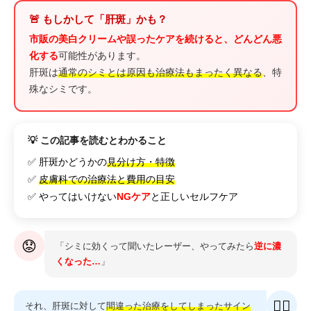
🚨 もしかして「肝斑」かも？
市販の美白クリームや誤ったケアを続けると、どんどん悪
化する
可能性があります。
肝斑は
通常のシミとは原因も治療法もまったく異なる
、特
殊なシミです。
💡 この記事を読むとわかること
✅ 肝斑かどうかの
見分け方・特徴
✅
皮膚科での治療法と費用の目安
✅ やってはいけない
NGケア
と正しいセルフケア
😟
「シミに効くって聞いたレーザー、やってみたら
逆に濃
くなった…
」
👩‍⚕️
それ、肝斑に対して
間違った治療をしてしまったサイン