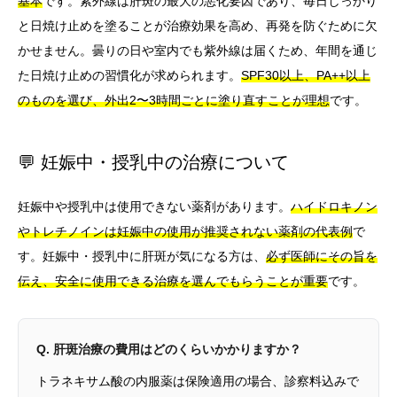
基本
です。紫外線は肝斑の最大の悪化要因であり、毎日しっかり
と日焼け止めを塗ることが治療効果を高め、再発を防ぐために欠
かせません。曇りの日や室内でも紫外線は届くため、年間を通じ
た日焼け止めの習慣化が求められます。
SPF30以上、PA++以上
のものを選び、外出2〜3時間ごとに塗り直すことが理想
です。
💬 妊娠中・授乳中の治療について
妊娠中や授乳中は使用できない薬剤があります。
ハイドロキノン
やトレチノインは妊娠中の使用が推奨されない薬剤の代表例
で
す。妊娠中・授乳中に肝斑が気になる方は、
必ず医師にその旨を
伝え、安全に使用できる治療を選んでもらうことが重要
です。
Q. 肝斑治療の費用はどのくらいかかりますか？
トラネキサム酸の内服薬は保険適用の場合、診察料込みで