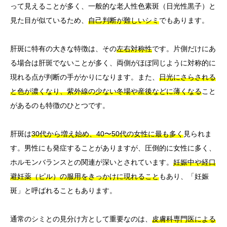
って見えることが多く、一般的な老人性色素斑（日光性黒子）と
見た目が似ているため、
自己判断が難しいシミ
でもあります。
肝斑に特有の大きな特徴は、その
左右対称性
です。片側だけにあ
る場合は肝斑でないことが多く、両側がほぼ同じように対称的に
現れる点が判断の手がかりになります。また、
日光にさらされる
と色が濃くなり、紫外線の少ない冬場や産後などに薄くなる
こと
があるのも特徴のひとつです。
肝斑は
30代から増え始め、40〜50代の女性に最も多く
見られま
す。男性にも発症することがありますが、圧倒的に女性に多く、
ホルモンバランスとの関連が深いとされています。
妊娠中や経口
避妊薬（ピル）の服用をきっかけに現れること
もあり、「妊娠
斑」と呼ばれることもあります。
通常のシミとの見分け方として重要なのは、
皮膚科専門医による