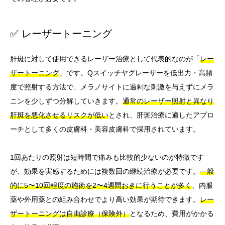
✅ レーザートーニング
肝斑に対して使用できるレーザー治療として代表的なのが「
レー
ザートーニング
」です。Qスイッチヤグレーザーを低出力・高頻
度で照射する方法で、メラノサイトに過剰な刺激を与えずにメラ
ニンを少しずつ分解していきます。
通常のレーザー照射と異なり
肝斑を悪化させるリスクが低い
とされ、肝斑治療に適したアプロ
ーチとして多くの皮膚科・美容皮膚科で採用されています。
1回あたりの照射は短時間で痛みも比較的少ないのが特徴です
が、効果を実感するためには複数回の継続治療が必要です。
一般
的に5〜10回程度の施術を2〜4週間おきに行うことが多く
、内服
薬や外用薬との組み合わせでより高い効果が期待できます。
レー
ザートーニングは自由診療（保険外）
となるため、費用がかかる