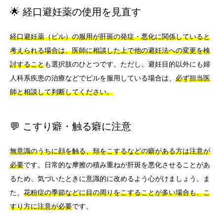
🌟 経口避妊薬の使用を見直す
経口避妊薬（ピル）の服用が肝斑の発症・悪化に関係していると
考えられる場合は、医師に相談した上で他の避妊法への変更を検
討すること
も選択肢のひとつです。ただし、避妊目的以外にも婦
人科系疾患の治療などでピルを服用している場合は、
必ず担当医
師と相談して判断してください。
💬 こすり癖・触る癖に注意
無意識のうちに顔を触る、頬をこするなどの癖がある方は注意が
必要
です。日常的な摩擦の積み重ねが肝斑を悪化させることがあ
るため、気づいたときに意識的に改めるよう心がけましょう。ま
た、
花粉症の季節などに目の周りをこすることが多い場合も、こ
すり方に注意が必要
です。