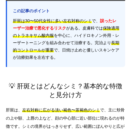
この記事のポイント
肝斑は30〜50代女性に多い左右対称のシミ
で、
誤ったレ
ーザー治療で悪化するリスク
がある。皮膚科では
保険適用
のトラネキサム酸内服
を中心に、ハイドロキノン外用・レ
ーザートーニングを組み合わせて治療する。完治より
長期
的コントロールが重要
で、日焼け止めと優しいスキンケア
が治療効果を左右する。
💡 肝斑とはどんなシミ？基本的な特徴
と見分け方
肝斑は、
左右対称に広がる淡い褐色〜茶褐色のシミ
で、主に頬骨
の上や額、上唇の上など、顔の中心部に近い部位に現れるのが特
徴です。シミの境界がはっきりせず、広い範囲にぼんやりと広が