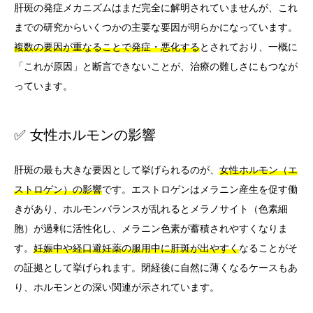
肝斑の発症メカニズムはまだ完全に解明されていませんが、これ
までの研究からいくつかの主要な要因が明らかになっています。
複数の要因が重なることで発症・悪化する
とされており、一概に
「これが原因」と断言できないことが、治療の難しさにもつなが
っています。
✅ 女性ホルモンの影響
肝斑の最も大きな要因として挙げられるのが、
女性ホルモン（エ
ストロゲン）の影響
です。エストロゲンはメラニン産生を促す働
きがあり、ホルモンバランスが乱れるとメラノサイト（色素細
胞）が過剰に活性化し、メラニン色素が蓄積されやすくなりま
す。
妊娠中や経口避妊薬の服用中に肝斑が出やすく
なることがそ
の証拠として挙げられます。閉経後に自然に薄くなるケースもあ
り、ホルモンとの深い関連が示されています。