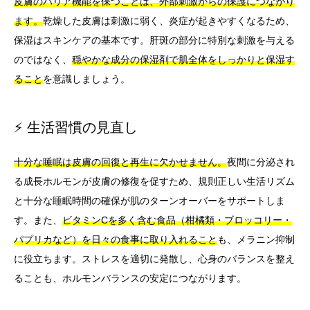
皮膚のバリア機能を保つことは、外部刺激からの保護につながり
ます。
乾燥した皮膚は刺激に弱く、炎症が起きやすくなるため、
保湿はスキンケアの基本です。肝斑の部分に特別な刺激を与える
のではなく、
穏やかな成分の保湿剤で肌全体をしっかりと保湿す
ること
を意識しましょう。
⚡ 生活習慣の見直し
十分な睡眠は皮膚の回復と再生に欠かせません。
夜間に分泌され
る成長ホルモンが皮膚の修復を促すため、規則正しい生活リズム
と十分な睡眠時間の確保が肌のターンオーバーをサポートしま
す。また、
ビタミンCを多く含む食品（柑橘類・ブロッコリー・
パプリカなど）を日々の食事に取り入れること
も、メラニン抑制
に役立ちます。ストレスを適切に発散し、心身のバランスを整え
ることも、ホルモンバランスの安定につながります。