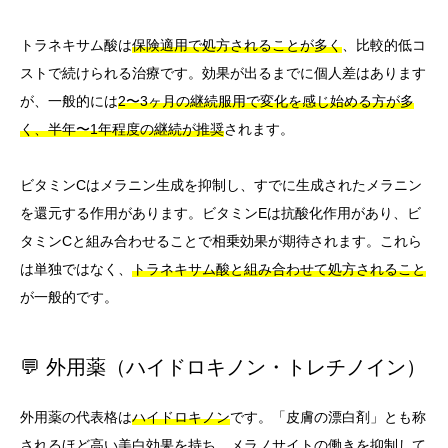
トラネキサム酸は
保険適用で処方されることが多く
、比較的低コ
ストで続けられる治療です。効果が出るまでに個人差はあります
が、一般的には
2〜3ヶ月の継続服用で変化を感じ始める方が多
く、半年〜1年程度の継続が推奨
されます。
ビタミンCはメラニン生成を抑制し、すでに生成されたメラニン
を還元する作用があります。ビタミンEは抗酸化作用があり、ビ
タミンCと組み合わせることで相乗効果が期待されます。これら
は単独ではなく、
トラネキサム酸と組み合わせて処方されること
が一般的です。
💬 外用薬（ハイドロキノン・トレチノイン）
外用薬の代表格は
ハイドロキノン
です。「皮膚の漂白剤」とも称
されるほど高い美白効果を持ち、メラノサイトの働きを抑制して