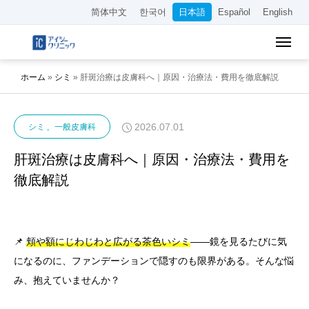
简体中文
한국어
日本語
Español
English
ホーム
»
シミ
»
肝斑治療は皮膚科へ｜原因・治療法・費用を徹底解説
2026.07.01
シミ
一般皮膚科
肝斑治療は皮膚科へ｜原因・治療法・費用を
徹底解説
📌
頬や額にじわじわと広がる茶色いシミ
——鏡を見るたびに気
になるのに、ファンデーションで隠すのも限界がある。そんな悩
み、抱えていませんか？