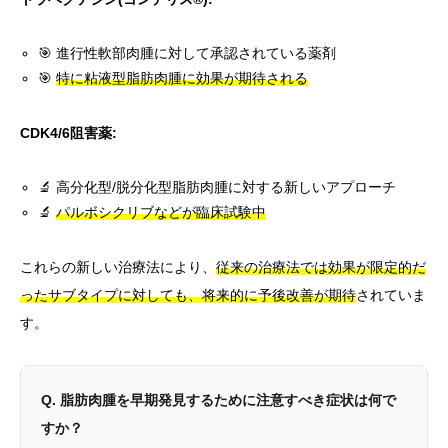
🎯 進行性軟部肉腫に対して承認されている薬剤
🎯
特に粘液型脂肪肉腫に効果が期待される
CDK4/6阻害薬:
🔬 高分化型/脱分化型脂肪肉腫に対する新しいアプローチ
🔬
パルボシクリブなどが臨床試験中
これらの新しい治療法により、
従来の治療法では効果が限定的だ
ったサブタイプに対しても、将来的に予後改善が期待
されていま
す。
Q. 脂肪肉腫を早期発見するために注意すべき症状は何で
すか？