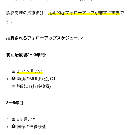
脂肪肉腫の治療後は、
定期的なフォローアップが非常に重要
で
す。
推奨されるフォローアップスケジュール:
初回治療後2〜3年間:
📅
3〜4ヶ月ごと
🏥 局所のMRIまたはCT
🫁 胸部CT(転移検索)
3〜5年目:
📅 6ヶ月ごと
🏥 同様の画像検査