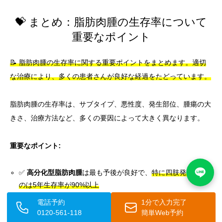
💝 まとめ：脂肪肉腫の生存率について
重要なポイント
📝 脂肪肉腫の生存率に関する重要ポイントをまとめます。適切
な治療により、多くの患者さんが良好な経過をたどっています。
脂肪肉腫の生存率は、サブタイプ、悪性度、発生部位、腫瘍の大
きさ、治療方法など、多くの要因によって大きく異なります。
重要なポイント:
✅
高分化型脂肪肉腫
は最も予後が良好で、
特に四肢発生のも
のは5年生存率が90%以上
🔶
脱分化型
は中間的な予後で、5年生存率は40〜60%程度
電話予約
1分で入力完了
🧪
粘液型
は円形細胞成分の割合により予後が異なり、
低悪性度
0120-561-118
簡単Web予約
のものは80〜90%の5年生存率