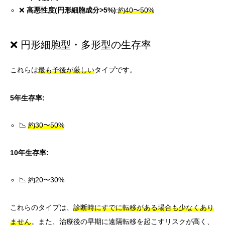
❌
高悪性度(円形細胞成分>5%)
:
約40〜50%
❌ 円形細胞型・多形型の生存率
これらは
最も予後が厳しい
タイプです。
5年生存率:
📉
約30〜50%
10年生存率:
📉 約20〜30%
これらのタイプは、
診断時にすでに転移がある場合も少なくあり
ません
。また、治療後の早期に遠隔転移を起こすリスクが高く、