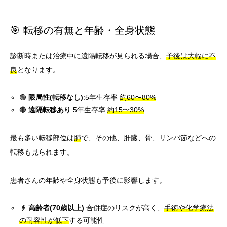
🎯 転移の有無と年齢・全身状態
診断時または治療中に遠隔転移が見られる場合、
予後は大幅に不
良
となります。
🟢
限局性(転移なし)
:5年生存率
約60〜80%
🔴
遠隔転移あり
:5年生存率
約15〜30%
最も多い転移部位は
肺
で、その他、肝臓、骨、リンパ節などへの
転移も見られます。
患者さんの年齢や全身状態も予後に影響します。
👴
高齢者(70歳以上)
:合併症のリスクが高く、
手術や化学療法
の耐容性が低下
する可能性