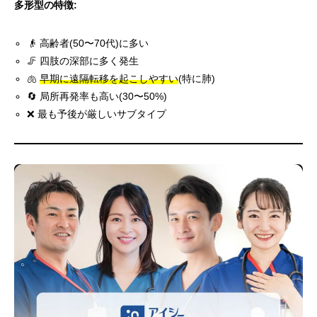
多形型の特徴:
👴 高齢者(50〜70代)に多い
🦵 四肢の深部に多く発生
🫁
早期に遠隔転移を起こしやすい
(特に肺)
🔄 局所再発率も高い(30〜50%)
❌ 最も予後が厳しいサブタイプ