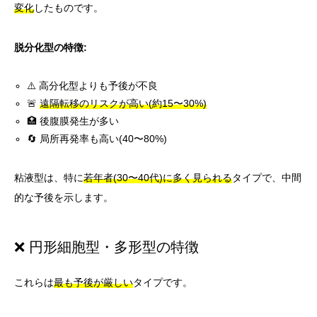
変化
したものです。
脱分化型の特徴:
⚠️ 高分化型よりも予後が不良
🚨
遠隔転移のリスクが高い(約15〜30%)
🏥 後腹膜発生が多い
🔄 局所再発率も高い(40〜80%)
粘液型は、特に
若年者(30〜40代)に多く見られる
タイプで、中間
的な予後を示します。
❌ 円形細胞型・多形型の特徴
これらは
最も予後が厳しい
タイプです。