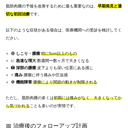
脂肪肉腫の予後を改善するために最も重要なのは、
早期発見と適
切な初回治療
です。
以下のような症状がある場合は、医療機関への受診を検討してく
ださい。
🔴
しこり・腫瘤
:
特に5cm以上のもの
📈
急速な増大
:数週間〜数ヶ月で大きくなる
🏥
深部の腫瘤
:皮下よりも深い位置にある感じ
⚡
痛み
:腫瘤に伴う痛みや圧迫感
🚫
機能障害
:
腫瘤により関節の動きが制限される
ただし、脂肪肉腫の多くは
初期には痛みがなく、大きくなってか
ら気づかれる
ことも多いのが実情です。
📅 治療後のフォローアップ計画