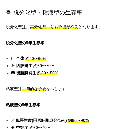
🔶 脱分化型・粘液型の生存率
脱分化型は、
高分化型よりも予後が不良
となります。
脱分化型の5年生存率:
📊
全体
:
約40〜60%
🦵
四肢発生
:約60〜70%
🏥
後腹膜発生
:
約30〜50%
粘液型は
中間的な予後
を示します。
粘液型の5年生存率:
✅
低悪性度(円形細胞成分<5%)
:
約80〜90%
🔶
中等度
:約60〜70%