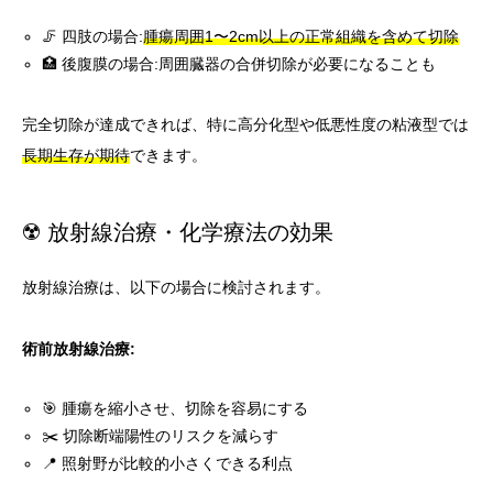
🦵 四肢の場合:
腫瘍周囲1〜2cm以上の正常組織を含めて切除
🏥 後腹膜の場合:周囲臓器の合併切除が必要になることも
完全切除が達成できれば、特に高分化型や低悪性度の粘液型では
長期生存が期待
できます。
☢️ 放射線治療・化学療法の効果
放射線治療は、以下の場合に検討されます。
術前放射線治療:
🎯 腫瘍を縮小させ、切除を容易にする
✂️ 切除断端陽性のリスクを減らす
📍 照射野が比較的小さくできる利点