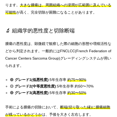
ります。
大きな腫瘍は、周囲組織への浸潤が広範囲に及んでいる
可能性
が高く、完全切除が困難になることがあります。
🔬 組織学的悪性度と切除断端
腫瘍の悪性度は、顕微鏡で観察した際の細胞の形態や増殖活性な
どから判定されます。一般的にはFNCLCC(French Federation of
Cancer Centers Sarcoma Group)グレーディングシステムが用い
られます。
🟢
グレード1(低悪性度)
:5年生存率
約75〜90%
🟡
グレード2(中等度悪性度)
:5年生存率 約50〜70%
🔴
グレード3(高悪性度)
:5年生存率
約30〜50%
手術による腫瘍の切除において、
断端(切り取った縁)に腫瘍細胞
が残っているかどうか
は、予後を大きく左右します。