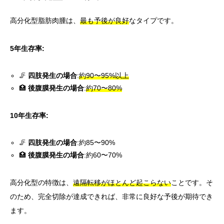
高分化型脂肪肉腫は、
最も予後が良好
なタイプです。
5年生存率:
🦵
四肢発生の場合
:
約90〜95%以上
🏥
後腹膜発生の場合
:
約70〜80%
10年生存率:
🦵
四肢発生の場合
:約85〜90%
🏥
後腹膜発生の場合
:約60〜70%
高分化型の特徴は、
遠隔転移がほとんど起こらない
ことです。そ
のため、完全切除が達成できれば、非常に良好な予後が期待でき
ます。