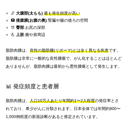
🦵
大腿部(太もも)
:
最も発生頻度が高い
🏥
後腹膜(お腹の奥)
:腎臓や腸の後ろの空間
🍑
臀部
:お尻の深部
💪
上肢
:腕や肩周辺
脂肪肉腫は、
良性の脂肪腫(リポーマ)とは全く異なる疾患
です。
脂肪腫は非常に一般的な良性腫瘍で、がん化することはほとんど
ありませんが、脂肪肉腫は最初から悪性腫瘍として発生します。
📊 発症頻度と患者層
脂肪肉腫は、
人口10万人あたり年間約1〜2人程度
の発症率とさ
れており、希少がんに分類されます。日本全体では年間約800〜
1,000例程度の新規診断があると推定されています。