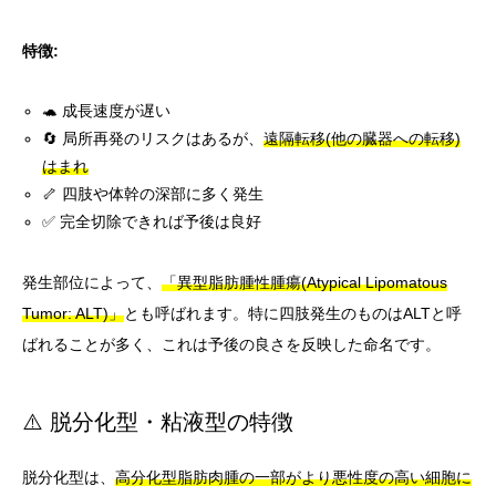
特徴:
🐢 成長速度が遅い
🔄 局所再発のリスクはあるが、
遠隔転移(他の臓器への転移)
はまれ
🦴 四肢や体幹の深部に多く発生
✅ 完全切除できれば予後は良好
発生部位によって、
「異型脂肪腫性腫瘍(Atypical Lipomatous
Tumor: ALT)」
とも呼ばれます。特に四肢発生のものはALTと呼
ばれることが多く、これは予後の良さを反映した命名です。
⚠️ 脱分化型・粘液型の特徴
脱分化型は、
高分化型脂肪肉腫の一部がより悪性度の高い細胞に