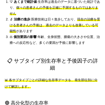
💡
あくまで統計値
:生存率は過去のデータに基づいた統計であ
り、
個々の患者さんの予後を正確に予測するものではありま
せん
🔬
治療の進歩
:医療技術は日々進歩しており、
現在の治療を受
ける患者さんの予後は、過去のデータよりも改善している可
能性
があります
⚖️
個別要因の影響
:年齢、全身状態、腫瘍の大きさや位置、治
療への反応性など、多くの要因が予後に影響します
📋 サブタイプ別生存率と予後因子の詳
細
📊 各サブタイプごとの詳細な生存率データを、発生部位別に分
けて解説します。
🟢 高分化型の生存率