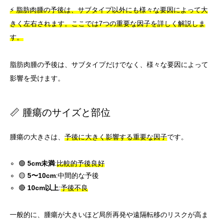
⚡ 脂肪肉腫の予後は、サブタイプ以外にも様々な要因によって大
きく左右されます。ここでは7つの重要な因子を詳しく解説しま
す。
脂肪肉腫の予後は、サブタイプだけでなく、様々な要因によって
影響を受けます。
📏 腫瘍のサイズと部位
腫瘍の大きさは、
予後に大きく影響する重要な因子
です。
🟢
5cm未満
:
比較的予後良好
🟡
5〜10cm
:中間的な予後
🔴
10cm以上
:
予後不良
一般的に、腫瘍が大きいほど局所再発や遠隔転移のリスクが高ま