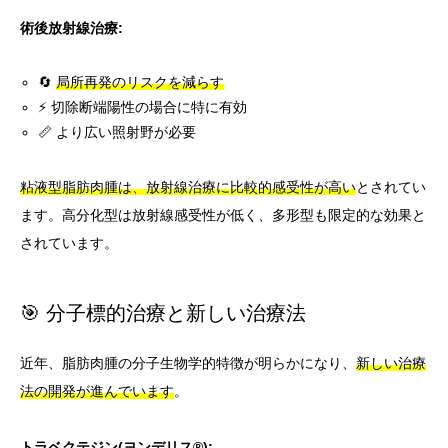
術後放射線治療:
🔄
局所再発のリスクを減らす
⚡ 切除断端陽性の場合に特に有効
📏 より広い照射野が必要
粘液型脂肪肉腫は、放射線治療に比較的感受性が高い
とされてい
ます。高分化型は放射線感受性が低く、多形型も限定的な効果と
されています。
🎯 分子標的治療と新しい治療法
近年、脂肪肉腫の分子生物学的特徴が明らかになり、
新しい治療
法の開発が進んでいます
。
トラベクテジン(ヨンデリス®):