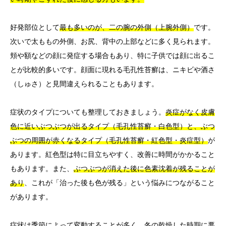
好発部位として
最も多いのが、二の腕の外側（上腕外側）
です。
次いで太ももの外側、お尻、背中の上部などに多く見られます。
頬や額などの顔に発症する場合もあり、特に子供では顔に出るこ
とが比較的多いです。顔面に現れる毛孔性苔癬は、ニキビや酒さ
（しゅさ）と見間違えられることもあります。
症状のタイプについても整理しておきましょう。
炎症がなく皮膚
色に近いぶつぶつが出るタイプ（毛孔性苔癬・白色型）と、ぶつ
ぶつの周囲が赤くなるタイプ（毛孔性苔癬・紅色型・炎症型）
が
あります。紅色型は特に目立ちやすく、改善に時間がかかること
もあります。また、
ぶつぶつが消えた後に色素沈着が残ることが
あり
、これが「治った後も色が残る」という悩みにつながること
があります。
症状は季節によって変動することが多く、
冬の乾燥した時期に悪