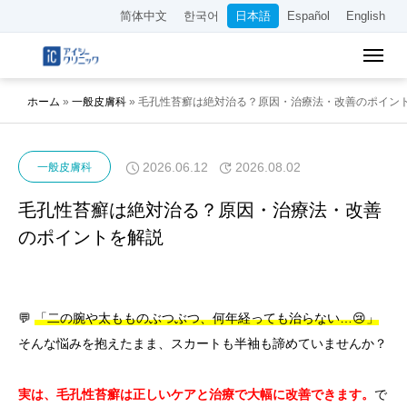
简体中文
한국어
日本語
Español
English
ホーム
»
一般皮膚科
»
毛孔性苔癬は絶対治る？原因・治療法・改善のポイン
2026.06.12
2026.08.02
一般皮膚科
毛孔性苔癬は絶対治る？原因・治療法・改善
のポイントを解説
💬
「二の腕や太もものぶつぶつ、何年経っても治らない…😢」
そんな悩みを抱えたまま、スカートも半袖も諦めていませんか？
実は、毛孔性苔癬は正しいケアと治療で大幅に改善できます。
で