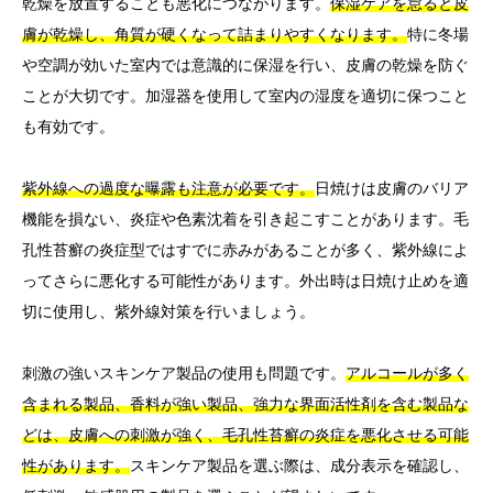
乾燥を放置することも悪化につながります。
保湿ケアを怠ると皮
膚が乾燥し、角質が硬くなって詰まりやすくなります。
特に冬場
や空調が効いた室内では意識的に保湿を行い、皮膚の乾燥を防ぐ
ことが大切です。加湿器を使用して室内の湿度を適切に保つこと
も有効です。
紫外線への過度な曝露も注意が必要です。
日焼けは皮膚のバリア
機能を損ない、炎症や色素沈着を引き起こすことがあります。毛
孔性苔癬の炎症型ではすでに赤みがあることが多く、紫外線によ
ってさらに悪化する可能性があります。外出時は日焼け止めを適
切に使用し、紫外線対策を行いましょう。
刺激の強いスキンケア製品の使用も問題です。
アルコールが多く
含まれる製品、香料が強い製品、強力な界面活性剤を含む製品な
どは、皮膚への刺激が強く、毛孔性苔癬の炎症を悪化させる可能
性があります。
スキンケア製品を選ぶ際は、成分表示を確認し、