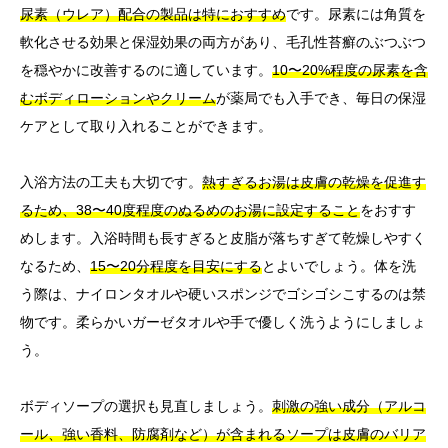
尿素（ウレア）配合の製品は特におすすめ
です。尿素には角質を
軟化させる効果と保湿効果の両方があり、毛孔性苔癬のぶつぶつ
を穏やかに改善するのに適しています。
10〜20%程度の尿素を含
むボディローションやクリーム
が薬局でも入手でき、毎日の保湿
ケアとして取り入れることができます。
入浴方法の工夫も大切です。
熱すぎるお湯は皮膚の乾燥を促進す
るため、38〜40度程度のぬるめのお湯に設定すること
をおすす
めします。入浴時間も長すぎると皮脂が落ちすぎて乾燥しやすく
なるため、
15〜20分程度を目安にする
とよいでしょう。体を洗
う際は、ナイロンタオルや硬いスポンジでゴシゴシこするのは禁
物です。柔らかいガーゼタオルや手で優しく洗うようにしましょ
う。
ボディソープの選択も見直しましょう。
刺激の強い成分（アルコ
ール、強い香料、防腐剤など）が含まれるソープは皮膚のバリア