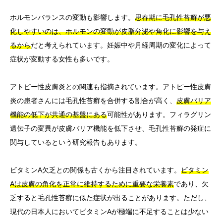
ホルモンバランスの変動も影響します。
思春期に毛孔性苔癬が悪
化しやすいのは、ホルモンの変動が皮脂分泌や角化に影響を与え
るから
だと考えられています。妊娠中や月経周期の変化によって
症状が変動する女性も多いです。
アトピー性皮膚炎との関連も指摘されています。アトピー性皮膚
炎の患者さんには毛孔性苔癬を合併する割合が高く、
皮膚バリア
機能の低下が共通の基盤にある
可能性があります。フィラグリン
遺伝子の変異が皮膚バリア機能を低下させ、毛孔性苔癬の発症に
関与しているという研究報告もあります。
ビタミンA欠乏との関係も古くから注目されています。
ビタミン
Aは皮膚の角化を正常に維持するために重要な栄養素
であり、欠
乏すると毛孔性苔癬に似た症状が出ることがあります。ただし、
現代の日本人においてビタミンAが極端に不足することは少ない