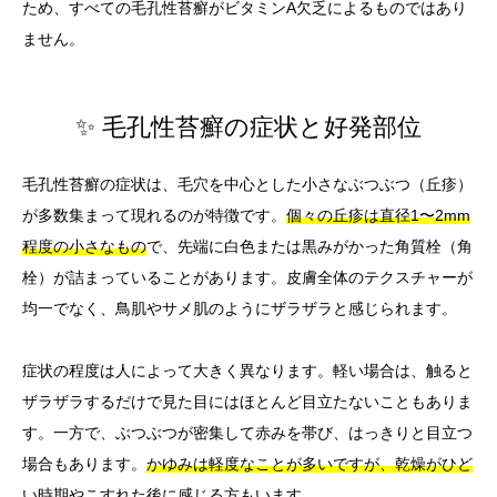
ため、すべての毛孔性苔癬がビタミンA欠乏によるものではあり
ません。
✨ 毛孔性苔癬の症状と好発部位
毛孔性苔癬の症状は、毛穴を中心とした小さなぶつぶつ（丘疹）
が多数集まって現れるのが特徴です。
個々の丘疹は直径1〜2mm
程度の小さなもの
で、先端に白色または黒みがかった角質栓（角
栓）が詰まっていることがあります。皮膚全体のテクスチャーが
均一でなく、鳥肌やサメ肌のようにザラザラと感じられます。
症状の程度は人によって大きく異なります。軽い場合は、触ると
ザラザラするだけで見た目にはほとんど目立たないこともありま
す。一方で、ぶつぶつが密集して赤みを帯び、はっきりと目立つ
場合もあります。
かゆみは軽度なことが多いですが、乾燥がひど
い時期やこすれた後に感じる方もいます。