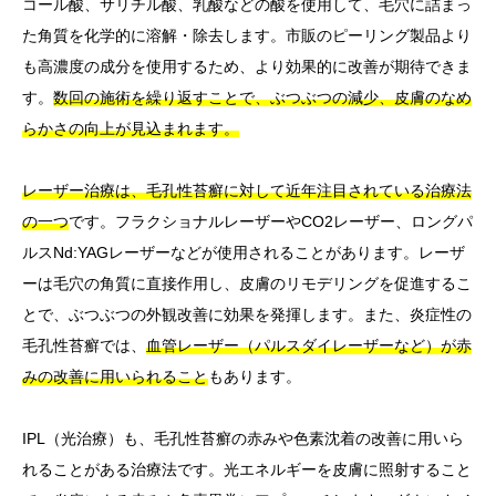
コール酸、サリチル酸、乳酸などの酸を使用して、毛穴に詰まっ
た角質を化学的に溶解・除去します。市販のピーリング製品より
も高濃度の成分を使用するため、より効果的に改善が期待できま
す。
数回の施術を繰り返すことで、ぶつぶつの減少、皮膚のなめ
らかさの向上が見込まれます。
レーザー治療は、毛孔性苔癬に対して近年注目されている治療法
の一つ
です。フラクショナルレーザーやCO2レーザー、ロングパ
ルスNd:YAGレーザーなどが使用されることがあります。レーザ
ーは毛穴の角質に直接作用し、皮膚のリモデリングを促進するこ
とで、ぶつぶつの外観改善に効果を発揮します。また、炎症性の
毛孔性苔癬では、
血管レーザー（パルスダイレーザーなど）が赤
みの改善に用いられること
もあります。
IPL（光治療）も、毛孔性苔癬の赤みや色素沈着の改善に用いら
れることがある治療法です。光エネルギーを皮膚に照射すること