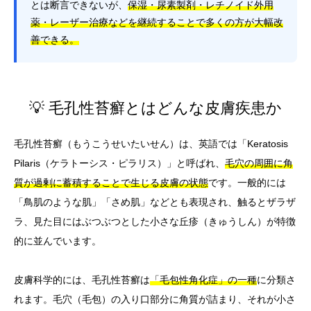
とは断言できないが、
保湿・尿素製剤・レチノイド外用
薬・レーザー治療などを継続することで多くの方が大幅改
善できる。
💡 毛孔性苔癬とはどんな皮膚疾患か
毛孔性苔癬（もうこうせいたいせん）は、英語では「Keratosis
Pilaris（ケラトーシス・ピラリス）」と呼ばれ、
毛穴の周囲に角
質が過剰に蓄積することで生じる皮膚の状態
です。一般的には
「鳥肌のような肌」「さめ肌」などとも表現され、触るとザラザ
ラ、見た目にはぶつぶつとした小さな丘疹（きゅうしん）が特徴
的に並んでいます。
皮膚科学的には、毛孔性苔癬は
「毛包性角化症」の一種
に分類さ
れます。毛穴（毛包）の入り口部分に角質が詰まり、それが小さ