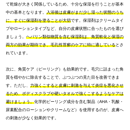
て乾燥が大きく関係しているため、十分な保湿を行うことが基本
中の基本となります。
入浴後は皮膚がまだ少し湿った状態のうち
に、すぐに保湿剤を塗ることが大切
です。保湿剤はクリームタイ
プやローションタイプなど、自分の皮膚状態に合ったものを選び
ましょう。
ヘパリン類似物質を含む保湿剤は、角質軟化と保湿の
両方の効果が期待でき、毛孔性苔癬のケアに特に適している
とさ
れています。
次に、角質ケア（ピーリング）も効果的です。毛穴に詰まった角
質を穏やかに除去することで、ぶつぶつの見た目を改善できま
す。ただし、
力強くこすると皮膚に刺激を与えて炎症を悪化させ
るため、ボディスクラブや硬いタオルで強くこするようなケアは
避けましょう。
化学的ピーリング成分を含む製品（AHA・乳酸・
尿素配合のローションやクリームなど）を使用するのが、皮膚へ
の刺激が少なく効果的です。