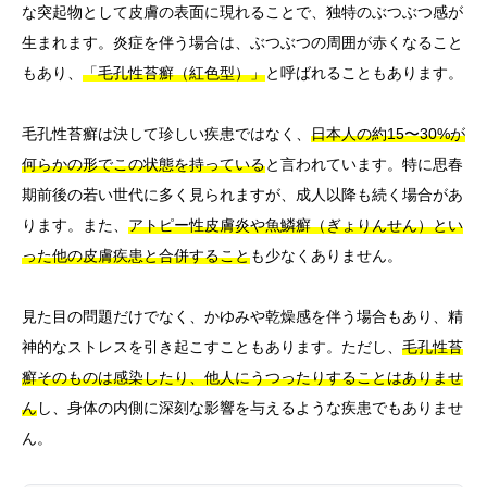
な突起物として皮膚の表面に現れることで、独特のぶつぶつ感が
生まれます。炎症を伴う場合は、ぶつぶつの周囲が赤くなること
もあり、
「毛孔性苔癬（紅色型）」
と呼ばれることもあります。
毛孔性苔癬は決して珍しい疾患ではなく、
日本人の約15〜30%が
何らかの形でこの状態を持っている
と言われています。特に思春
期前後の若い世代に多く見られますが、成人以降も続く場合があ
ります。また、
アトピー性皮膚炎や魚鱗癬（ぎょりんせん）とい
った他の皮膚疾患と合併すること
も少なくありません。
見た目の問題だけでなく、かゆみや乾燥感を伴う場合もあり、精
神的なストレスを引き起こすこともあります。ただし、
毛孔性苔
癬そのものは感染したり、他人にうつったりすることはありませ
ん
し、身体の内側に深刻な影響を与えるような疾患でもありませ
ん。