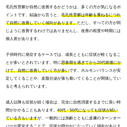
毛孔性苔癬が自然に改善するかどうかは、多くの方が気になるポ
イントです。結論から言うと、
毛孔性苔癬は年齢を重ねるにつれ
て自然に改善していく傾向があります。
ただし、すべての方が同
じように改善するわけではありませんし、改善の程度や時期には
個人差があります。
子供時代に発症するケースでは、成長とともに症状が軽くなるこ
とが多いとされています。特に
思春期を過ぎてから20代前後にか
けて、自然に改善していく方が多い
です。ホルモンバランスが安
定してくることや、皮脂分泌が落ち着いてくることが関係してい
ると考えられています。
成人以降も症状が続く場合は、完全に自然消退するまでに長い時
間がかかることもあります。
40代・50代になっても症状が続い
ている方もいます
が、一般的には加齢とともに皮膚のターンオー
バーが変化することで、症状が穏やかになっていく傾向がありま