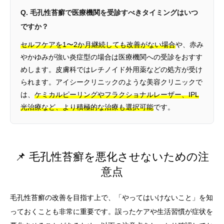
Q. 毛孔性苔癬で医療機関を受診すべきタイミングはいつ
ですか？
セルフケアを1〜2か月継続しても改善がない場合
や、赤み
やかゆみが強い炎症型の場合は医療機関への受診をおすす
めします。皮膚科ではレチノイド外用薬などの処方が受け
られます。アイシークリニックのような美容クリニックで
は、
ケミカルピーリングやフラクショナルレーザー、IPL
光治療など、より積極的な治療も選択可能
です。
📌 毛孔性苔癬を悪化させないための注
意点
毛孔性苔癬の改善を目指す上で、「やってはいけないこと」を知
っておくことも非常に重要です。誤ったケアや生活習慣が症状を