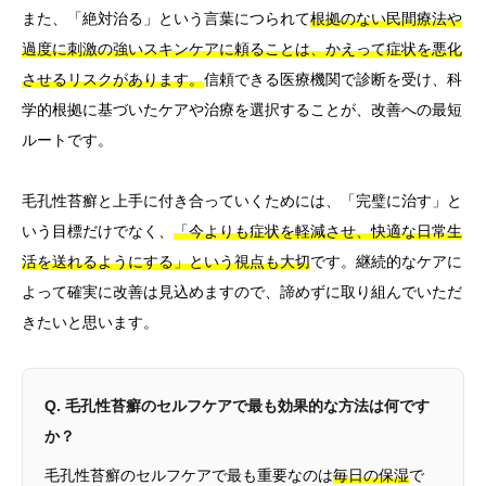
また、「絶対治る」という言葉につられて
根拠のない民間療法や
過度に刺激の強いスキンケアに頼ることは、かえって症状を悪化
させるリスクがあります。
信頼できる医療機関で診断を受け、科
学的根拠に基づいたケアや治療を選択することが、改善への最短
ルートです。
毛孔性苔癬と上手に付き合っていくためには、「完璧に治す」と
いう目標だけでなく、
「今よりも症状を軽減させ、快適な日常生
活を送れるようにする」という視点も大切
です。継続的なケアに
よって確実に改善は見込めますので、諦めずに取り組んでいただ
きたいと思います。
Q. 毛孔性苔癬のセルフケアで最も効果的な方法は何です
か？
毛孔性苔癬のセルフケアで最も重要なのは
毎日の保湿
で