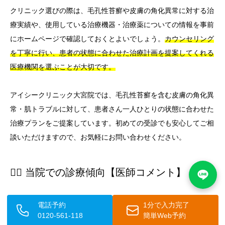
クリニック選びの際は、毛孔性苔癬や皮膚の角化異常に対する治
療実績や、使用している治療機器・治療薬についての情報を事前
にホームページで確認しておくとよいでしょう。
カウンセリング
を丁寧に行い、患者の状態に合わせた治療計画を提案してくれる
医療機関を選ぶことが大切です。
アイシークリニック大宮院では、毛孔性苔癬を含む皮膚の角化異
常・肌トラブルに対して、患者さん一人ひとりの状態に合わせた
治療プランをご提案しています。初めての受診でも安心してご相
談いただけますので、お気軽にお問い合わせください。
👨‍⚕️ 当院での診療傾向【医師コメント】
電話予約
1分で入力完了
高桑康太 医師（当院治療責任者）より
0120-561-118
簡単Web予約