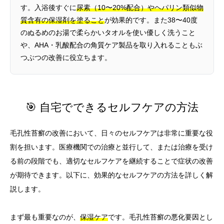
す。入浴後すぐに
尿素（10〜20%配合）やヘパリン類似物
質含有の保湿剤を塗ること
が効果的です。また38〜40度
のぬるめのお湯で柔らかいタオルを使い優しく洗うこと
や、AHA・乳酸配合の角質ケア製品を取り入れることもぶ
つぶつの改善に役立ちます。
🎯 自宅でできるセルフケアの方法
毛孔性苔癬の改善において、日々のセルフケアは非常に重要な役
割を担います。医療機関での治療と並行して、または治療を受け
る前の段階でも、適切なセルフケアを継続することで症状の改善
が期待できます。以下に、効果的なセルフケアの方法を詳しく解
説します。
まず最も重要なのが、
保湿ケア
です。毛孔性苔癬の悪化要因とし