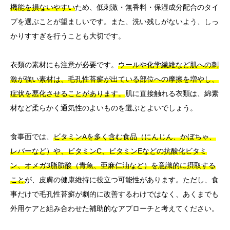
機能を損ないやすい
ため、低刺激・無香料・保湿成分配合のタイ
プを選ぶことが望ましいです。また、洗い残しがないよう、しっ
かりすすぎを行うことも大切です。
衣類の素材にも注意が必要です。
ウールや化学繊維など肌への刺
激が強い素材は、毛孔性苔癬が出ている部位への摩擦を増やし、
症状を悪化させることがあります。
肌に直接触れる衣類は、綿素
材など柔らかく通気性のよいものを選ぶとよいでしょう。
食事面では、
ビタミンAを多く含む食品（にんじん、かぼちゃ、
レバーなど）や、ビタミンC、ビタミンEなどの抗酸化ビタミ
ン、オメガ3脂肪酸（青魚、亜麻仁油など）を意識的に摂取する
こと
が、皮膚の健康維持に役立つ可能性があります。ただし、食
事だけで毛孔性苔癬が劇的に改善するわけではなく、あくまでも
外用ケアと組み合わせた補助的なアプローチと考えてください。