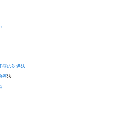
ム
汗症の対処法
治療
法
点