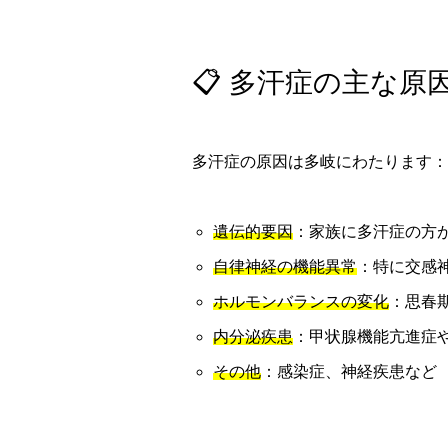
📋 多汗症の主な原
多汗症の原因は多岐にわたります：
遺伝的要因
：家族に多汗症の方
自律神経の機能異常
：特に交感
ホルモンバランスの変化
：思春
内分泌疾患
：甲状腺機能亢進症
その他
：感染症、神経疾患など