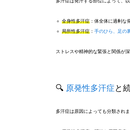
多汗症は発汗する部位によって、以
全身性多汗症
：体全体に過剰な
局所性多汗症
：
手のひら、足の
ストレスや精神的な緊張と関係が深
🔍
原発性多汗症
と
多汗症は原因によっても分類されま