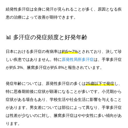
続発性多汗症は全身に発汗が見られることが多く、原因となる疾
患の治療によって改善が期待できます。
📊 多汗症の発症頻度と好発年齢
日本における多汗症の有病率は
約5〜7%
とされており、決して珍
しい疾患ではありません。特に
原発性局所多汗症
は、手掌多汗症
が約5.3%、腋窩多汗症が約5.8%と報告されています。
発症年齢については、原発性多汗症の多くは
25歳以下で発症
し、
特に思春期前後に症状が顕著になることが多いです。小児期から
症状がある場合もあり、学校生活や社会生活に影響を与えること
があります。男女差については部位によって異なり、手掌多汗症
は性差が少ないのに対し、腋窩多汗症はやや女性に多い傾向があ
ります。