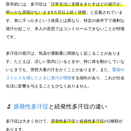
医学的には、多汗症は「
日常生活に支障をきたすほどの発汗が、
明らかな原因がないまま6カ月以上続く状態
」と定義されていま
す。単に汗っかきという体質とは異なり、特定の条件下で過剰な
発汗が起こり、本人の意思ではコントロールできないことが特徴
です。
多汗症の発汗は、気温や運動量に関係なく起こることがありま
す。たとえば、涼しい室内にいるときや、特に体を動かしていな
いときでも、突然大量の汗をかくことがあります。また、
緊張や
ストレスを感じたときに発汗が増加
する傾向があり、これが社会
生活に影響を与えることも少なくありません。
🔬
原発性多汗症
と続発性多汗症の違い
多汗症は大きく分けて、
原発性多汗症
と
続発性多汗症
の2種類が
あります。