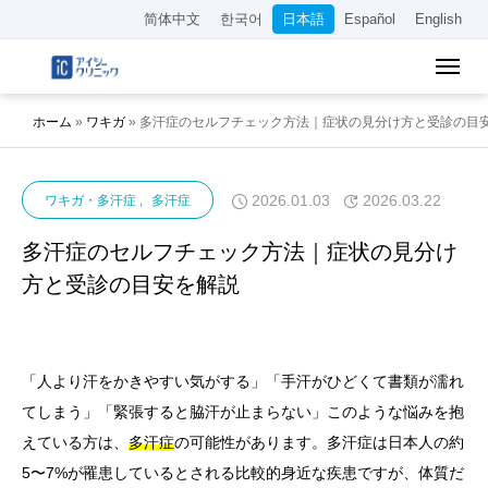
简体中文
한국어
日本語
Español
English
ホーム
»
ワキガ
»
多汗症のセルフチェック方法｜症状の見分け方と受診の目
2026.01.03
2026.03.22
ワキガ・多汗症
多汗症
多汗症のセルフチェック方法｜症状の見分け
方と受診の目安を解説
「人より汗をかきやすい気がする」「手汗がひどくて書類が濡れ
てしまう」「緊張すると脇汗が止まらない」このような悩みを抱
えている方は、
多汗症
の可能性があります。多汗症は日本人の約
5〜7%が罹患しているとされる比較的身近な疾患ですが、体質だ