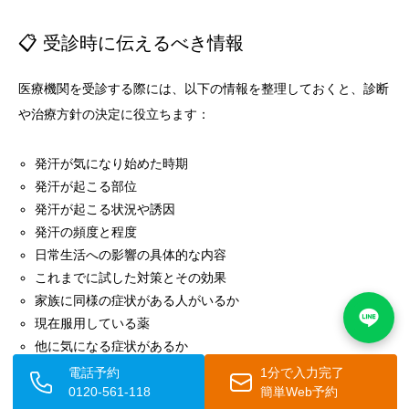
📋 受診時に伝えるべき情報
医療機関を受診する際には、以下の情報を整理しておくと、診断
や治療方針の決定に役立ちます：
発汗が気になり始めた時期
発汗が起こる部位
発汗が起こる状況や誘因
発汗の頻度と程度
日常生活への影響の具体的な内容
これまでに試した対策とその効果
家族に同様の症状がある人がいるか
現在服用している薬
他に気になる症状があるか
電話予約
1分で入力完了
0120-561-118
簡単Web予約
これらの情報をメモにまとめておくと、診察時にスムーズに伝え