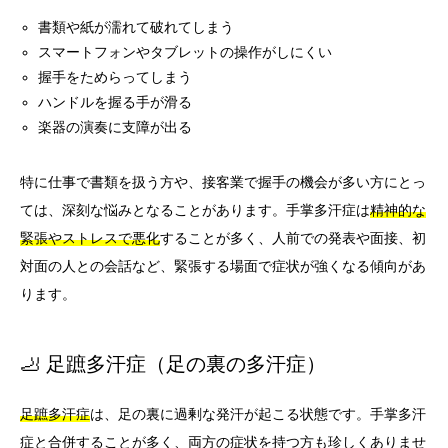
書類や紙が濡れて破れてしまう
スマートフォンやタブレットの操作がしにくい
握手をためらってしまう
ハンドルを握る手が滑る
楽器の演奏に支障が出る
特に仕事で書類を扱う方や、接客業で握手の機会が多い方にとっ
ては、深刻な悩みとなることがあります。手掌多汗症は
精神的な
緊張やストレスで悪化
することが多く、人前での発表や面接、初
対面の人との会話など、緊張する場面で症状が強くなる傾向があ
ります。
🦶 足蹠多汗症（足の裏の多汗症）
足蹠多汗症
は、足の裏に過剰な発汗が起こる状態です。手掌多汗
症と合併することが多く、両方の症状を持つ方も珍しくありませ