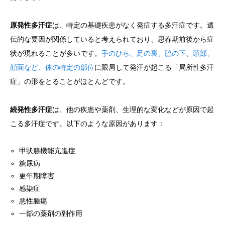
原発性多汗症
は、特定の基礎疾患がなく発症する多汗症です。遺
伝的な要因が関係していると考えられており、思春期前後から症
状が現れることが多いです。
手のひら、足の裏、脇の下
、
頭部、
顔面など、体の特定の部位
に限局して発汗が起こる「局所性多汗
症」の形をとることがほとんどです。
続発性多汗症
は、他の疾患や薬剤、生理的な変化などが原因で起
こる多汗症です。以下のような原因があります：
甲状腺機能亢進症
糖尿病
更年期障害
感染症
悪性腫瘍
一部の薬剤の副作用