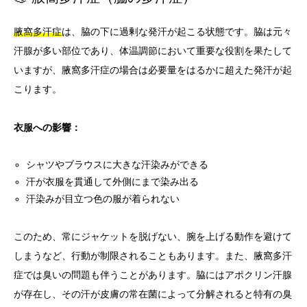
腋窩多汗症
は、脇の下に過剰な発汗が起こる状態です。脇は元々
汗腺が多い部位であり、体温調節において重要な役割を果たして
いますが、腋窩多汗症の場合は必要量をはるかに超えた発汗が起
こります。
衣服への影響：
シャツやブラウスに大きな汗染みができる
汗が衣服を貫通して外側にまで染み出る
汗染みが目立つ色の服が着られない
このため、常にジャケットを脱げない、腕を上げる動作を避けて
しまうなど、行動が制限されることもあります。また、腋窩多汗
症では臭いの問題も伴うことがあります。脇にはアポクリン汗腺
が存在し、その汗が皮膚の常在菌によって分解されると特有の臭