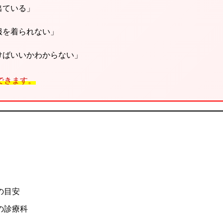
出ている」
服を着られない」
けばいいかわからない」
できます。
の目安
の診療科