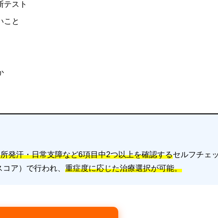
断テスト
いこと
か
局所発汗・日常支障など6項目中2つ以上を確認する
セルフチェ
スコア）で行われ、
重症度に応じた治療選択が可能。