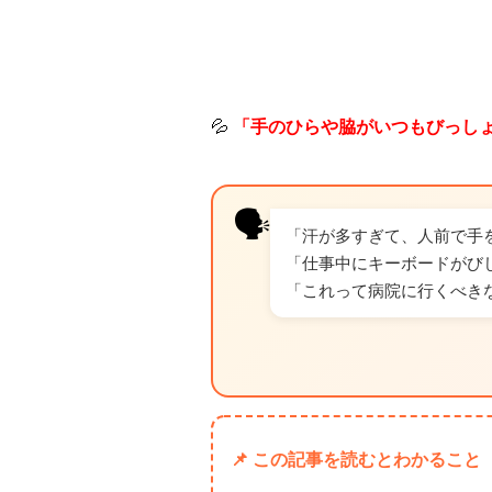
💦
「手のひらや脇がいつもびっし
🗣️
「汗が多すぎて、人前で手
「仕事中にキーボードがび
「これって病院に行くべき
📌 この記事を読むとわかること