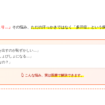
ょり…」
その悩み、
ただの汗っかきではなく「多汗症」という
を出すのが恥ずかしい…」
しょびしょになる…」
なの？」
👆 こんな悩み、実は
医療で解決できます。