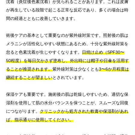
沈着（炎症後色素沈着）が見られることがあります。これは皮膚
が再生している段階で起こる正常な反応であり、多くの場合は時
間の経過とともに改善していきます。
術後ケアの基本として重要なのが紫外線対策です。照射後の肌は
メラニンが活性化しやすい状態にあるため、十分な紫外線対策を
怠ると色素沈着が生じやすくなります。
日焼け止め（SPF30〜
50程度）を毎日欠かさず塗布し、外出時には帽子や日傘を活用す
ることが推奨されます。
紫外線対策は少なくとも
3〜6か月程度は
継続することが望ましい
とされています。
保湿ケアも重要です。施術後の肌は乾燥しやすいため、適切な保
湿剤を使用して肌の水分バランスを保つことが、スムーズな回復
につながります。
クリニックから処方された軟膏や保湿剤があれ
ば、指示通りに使用してください。