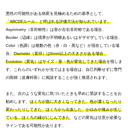
悪性の可能性がある病変を見極めるための基準として、
「ABCDEルール」と呼ばれる評価方法が知られています。
Asymmetry（非対称性）は形が左右非対称である場合、
Border（辺縁）は境界が不明瞭あるいはギザギザしている場合、
Color（色調）は複数の色（赤・白・黒など）が混在している場
合、
Diameter（直径）は6mm以上の大きさがある場合、
Evolution（変化）はサイズ・形・色が変化してきた場合
を指しま
す。これらのいずれかが当てはまる場合は、自己判断せずに専門
の医師（皮膚科医）に相談することが強く推奨されます。
また、次のような変化に気づいたときも早めに受診することをお
勧めします。
ほくろが急に大きくなってきた、色が濃くなったり
変わったりしてきた、ほくろから出血した、かゆみや痛みが生じ
ている、ほくろの縁がにじんできた
、などの変化は注意が必要な
サインである可能性があります。