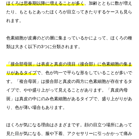
ほくろは思春期以降に増えることが多く
、加齢とともに数が増え
たり、もともとあったほくろが目立ってきたりするケースも見ら
れます。
色素細胞が皮膚のどの層に集まっているかによって、ほくろの種
類は大きく以下の3つに分類されます。
「接合部母斑」は表皮と真皮の境目（接合部）に色素細胞の集ま
りがあるタイプ
で、色が均一で平らな形をしていることが多いで
す。「複合母斑」は接合部と真皮の両方に色素細胞が存在するタ
イプで、やや盛り上がって見えることがあります。「真皮内母
斑」は真皮の中にのみ色素細胞があるタイプで、盛り上がりがあ
り、色が薄い場合もあります。
ほくろが気になる理由はさまざまです。顔の目立つ場所にあって
見た目が気になる、服や下着、アクセサリーに引っかかって痛み