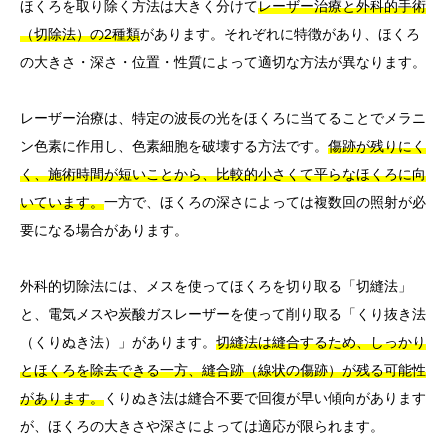
ほくろを取り除く方法は大きく分けて
レーザー治療と外科的手術
（切除法）の2種類
があります。それぞれに特徴があり、ほくろ
の大きさ・深さ・位置・性質によって適切な方法が異なります。
レーザー治療は、特定の波長の光をほくろに当てることでメラニ
ン色素に作用し、色素細胞を破壊する方法です。
傷跡が残りにく
く、施術時間が短いことから、比較的小さくて平らなほくろに向
いています。
一方で、ほくろの深さによっては複数回の照射が必
要になる場合があります。
外科的切除法には、メスを使ってほくろを切り取る「切縫法」
と、電気メスや炭酸ガスレーザーを使って削り取る「くり抜き法
（くりぬき法）」があります。
切縫法は縫合するため、しっかり
とほくろを除去できる一方、縫合跡（線状の傷跡）が残る可能性
があります。
くりぬき法は縫合不要で回復が早い傾向があります
が、ほくろの大きさや深さによっては適応が限られます。