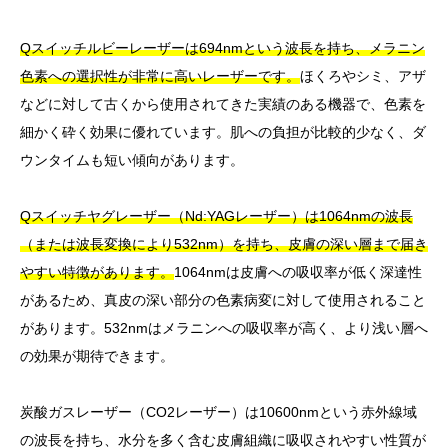
Qスイッチルビーレーザーは694nmという波長を持ち、メラニン
色素への選択性が非常に高いレーザーです。
ほくろやシミ、アザ
などに対して古くから使用されてきた実績のある機器で、色素を
細かく砕く効果に優れています。肌への負担が比較的少なく、ダ
ウンタイムも短い傾向があります。
Qスイッチヤグレーザー（Nd:YAGレーザー）は1064nmの波長
（または波長変換により532nm）を持ち、皮膚の深い層まで届き
やすい特徴があります。
1064nmは皮膚への吸収率が低く深達性
があるため、真皮の深い部分の色素病変に対して使用されること
があります。532nmはメラニンへの吸収率が高く、より浅い層へ
の効果が期待できます。
炭酸ガスレーザー（CO2レーザー）は10600nmという赤外線域
の波長を持ち、水分を多く含む皮膚組織に吸収されやすい性質が