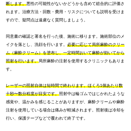
断します。
悪性の可能性がないかどうかも含めて総合的に評価さ
れます。治療方法・回数・費用・リスクについても説明を受けま
すので、疑問点は遠慮なく質問しましょう。
同意書の確認と署名を行った後、施術に移ります。施術部位のメ
イクを落とし、洗顔を行います。
必要に応じて局所麻酔のクリー
ム（麻酔クリーム）を塗布し、一定時間おいて麻酔が効いてから
照射を行います。
局所麻酔の注射を使用するクリニックもありま
す。
レーザーの照射自体は短時間で終わります。ほくろ1個あたり数
十秒〜数分程度が目安です。
照射中は輪ゴムではじかれたような
感覚や、温かみを感じることがありますが、麻酔クリームや麻酔
注射を使用している場合は痛みが軽減されます。照射後は冷却を
行い、保護テープなどで覆われて終了です。