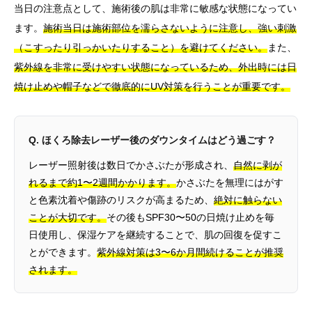
当日の注意点として、施術後の肌は非常に敏感な状態になってい
ます。
施術当日は施術部位を濡らさないように注意し、強い刺激
（こすったり引っかいたりすること）を避けてください。
また、
紫外線を非常に受けやすい状態になっているため、外出時には日
焼け止めや帽子などで徹底的にUV対策を行うことが重要です。
Q. ほくろ除去レーザー後のダウンタイムはどう過ごす？
レーザー照射後は数日でかさぶたが形成され、
自然に剥が
れるまで約1〜2週間かかります。
かさぶたを無理にはがす
と色素沈着や傷跡のリスクが高まるため、
絶対に触らない
ことが大切です。
その後もSPF30〜50の日焼け止めを毎
日使用し、保湿ケアを継続することで、肌の回復を促すこ
とができます。
紫外線対策は3〜6か月間続けることが推奨
されます。