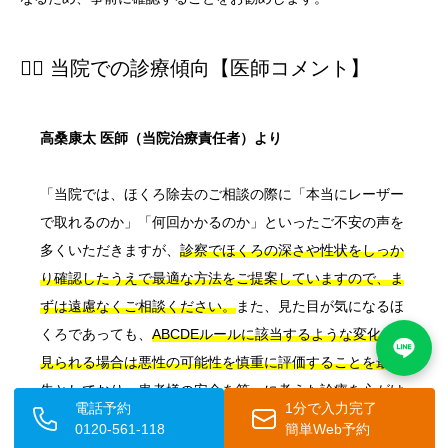
👨‍⚕️ 当院での診療傾向【医師コメント】
高桑康太 医師（当院治療責任者）より
「当院では、ほくろ除去のご相談の際に「本当にレーザー
で取れるのか」「何回かかるのか」といったご不安の声を
多くいただきますが、
診察でほくろの深さや性状をしっか
り確認したうえで最適な方法をご提案していますので、ま
ずは遠慮なくご相談ください。
また、見た目が気になるほ
くろであっても、
ABCDEルールに該当するような変化が
見られる場合は悪性の可能性を慎重に評価することを最優
先としており
、患者様の安全を第一に考えた診療を心がけ
電話予約
1分で入力完了
ています。レーザー治療後のアフターケアも含め、治療完
0120-561-118
簡単Web予約
了まで丁寧にサポートしてまいりますので、どうぞ安心し