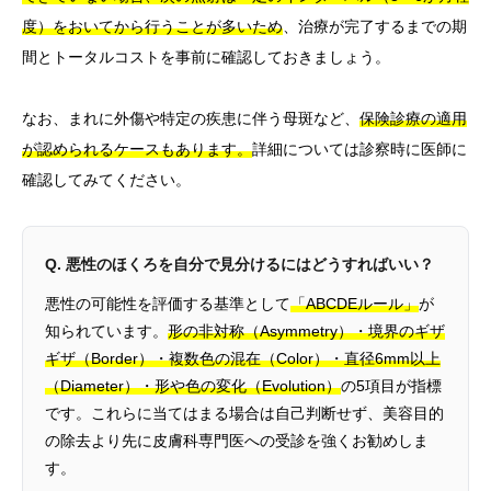
度）をおいてから行うことが多いため
、治療が完了するまでの期
間とトータルコストを事前に確認しておきましょう。
なお、まれに外傷や特定の疾患に伴う母斑など、
保険診療の適用
が認められるケースもあります。
詳細については診察時に医師に
確認してみてください。
Q. 悪性のほくろを自分で見分けるにはどうすればいい？
悪性の可能性を評価する基準として
「ABCDEルール」
が
知られています。
形の非対称（Asymmetry）・境界のギザ
ギザ（Border）・複数色の混在（Color）・直径6mm以上
（Diameter）・形や色の変化（Evolution）
の5項目が指標
です。これらに当てはまる場合は自己判断せず、美容目的
の除去より先に皮膚科専門医への受診を強くお勧めしま
す。