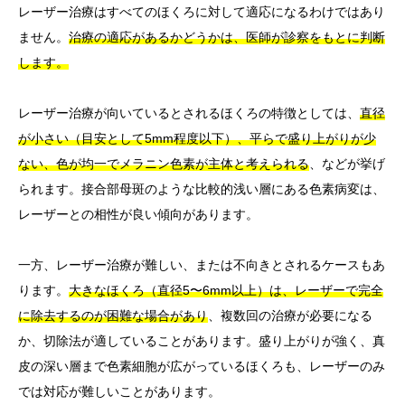
レーザー治療はすべてのほくろに対して適応になるわけではあり
ません。
治療の適応があるかどうかは、医師が診察をもとに判断
します。
レーザー治療が向いているとされるほくろの特徴としては、
直径
が小さい（目安として5mm程度以下）、平らで盛り上がりが少
ない、色が均一でメラニン色素が主体と考えられる
、などが挙げ
られます。接合部母斑のような比較的浅い層にある色素病変は、
レーザーとの相性が良い傾向があります。
一方、レーザー治療が難しい、または不向きとされるケースもあ
ります。
大きなほくろ（直径5〜6mm以上）は、レーザーで完全
に除去するのが困難な場合があり
、複数回の治療が必要になる
か、切除法が適していることがあります。盛り上がりが強く、真
皮の深い層まで色素細胞が広がっているほくろも、レーザーのみ
では対応が難しいことがあります。