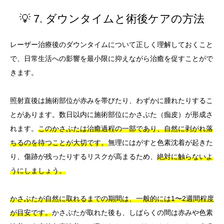
💡 7. ダウンタイムと術後ケアの方法
レーザー治療後のダウンタイムについて正しく理解しておくこと
で、日常生活への影響を最小限に抑えながら治癒を促すことがで
きます。
照射直後は施術部位が赤みを帯びたり、わずかに腫れたりするこ
とがあります。数日以内に施術部位にかさぶた（痂皮）が形成さ
れます。
このかさぶたは治癒過程の一部であり、自然に剥がれ落
ちるのを待つことが大切です。
無理にはがすと色素沈着が起きた
り、傷跡が残ったりするリスクが高まるため、
絶対に触らないよ
うにしましょう。
かさぶたが自然に取れるまでの期間は、一般的には1〜2週間程度
が目安です。
かさぶたが取れた後も、しばらくの間は赤みや色素