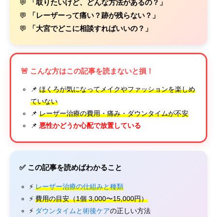
💬
「取りたいけど、どんな方法があるの？」
💬
「レーザーって痛い？跡が残らない？」
💬
「大宮でどこに相談すればいいの？」
🚨 こんな方はこの記事を読まないと損！
📌
ほくろが気になってメイクやファッションを楽しめ
ていない
📌
レーザー治療の費用・痛み・ダウンタイムが不安
📌
悪性かどうか心配で放置している
✅ この記事を読めばわかること
⚡
レーザー治療の仕組みと種類
⚡
費用の目安（1個 3,000〜15,000円）
⚡
ダウンタイムと術後ケア
の正しい方法