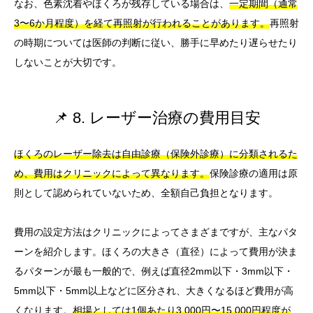
なお、色素沈着やほくろが残存している場合は、
一定期間（通常
3〜6か月程度）を経て再照射が行われることがあります。
再照射
の時期については医師の判断に従い、勝手に早めたり遅らせたり
しないことが大切です。
📌 8. レーザー治療の費用目安
ほくろのレーザー除去は自由診療（保険外診療）に分類されるた
め、費用はクリニックによって異なります。
保険診療の適用は原
則として認められていないため、全額自己負担となります。
費用の設定方法はクリニックによってさまざまですが、主なパタ
ーンを紹介します。ほくろの大きさ（直径）によって費用が決ま
るパターンが最も一般的で、例えば直径2mm以下・3mm以下・
5mm以下・5mm以上などに区分され、大きくなるほど費用が高
くなります。
相場としては1個あたり3,000円〜15,000円程度が