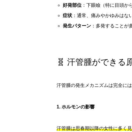
好発部位
：下眼瞼（特に目頭か
症状
：通常、痛みやかゆみはな
発生パターン
：多発することが
🧬 汗管腫ができる
汗管腫の発生メカニズムは完全には
1. ホルモンの影響
汗管腫は思春期以降の女性に多く見