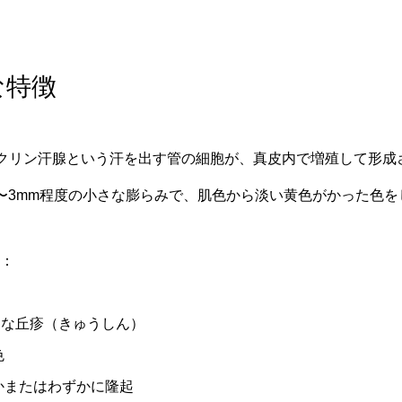
な特徴
クリン汗腺という汗を出す管の細胞が、真皮内で増殖して形成
〜3mm程度の小さな膨らみで、肌色から淡い黄色がかった色を
：
さな丘疹（きゅうしん）
色
かまたはわずかに隆起