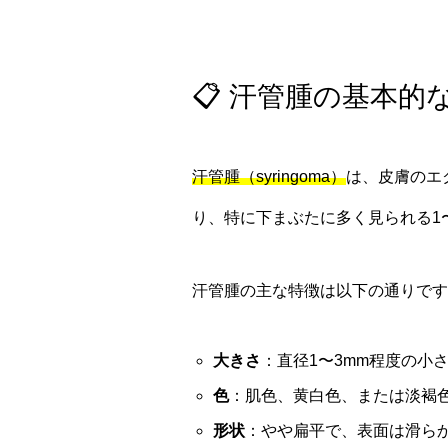
📋 汗管腫の基本的
汗管腫（syringoma）
は、皮膚のエ
り、特に下まぶたに多く見られる1
汗管腫の主な特徴は以下の通りです
大きさ
：直径1〜3mm程度の小
色
：肌色、黄白色、または淡褐
形状
：やや扁平で、表面は滑ら