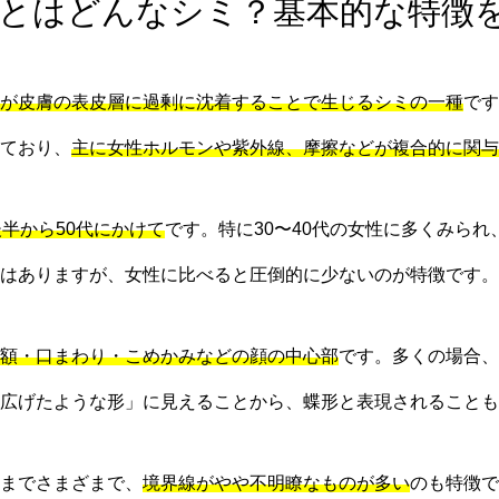
 肝斑とはどんなシミ？基本的な特
が皮膚の表皮層に過剰に沈着することで生じるシミの一種
です
ており、
主に女性ホルモンや紫外線、摩擦などが複合的に関与
後半から50代にかけて
です。特に30〜40代の女性に多くみら
はありますが、女性に比べると圧倒的に少ないのが特徴です。
額・口まわり・こめかみなどの顔の中心部
です。多くの場合、
を広げたような形」に見えることから、蝶形と表現されることも
までさまざまで、
境界線がやや不明瞭なものが多い
のも特徴で