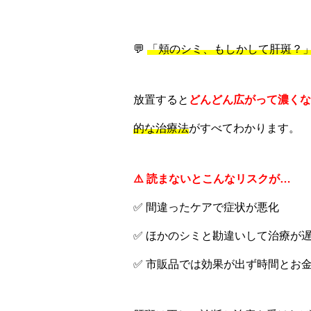
💬
「頬のシミ、もしかして肝斑？
放置すると
どんどん広がって濃くな
的な治療法
がすべてわかります。
⚠️ 読まないとこんなリスクが…
✅ 間違ったケアで症状が悪化
✅ ほかのシミと勘違いして治療が
✅ 市販品では効果が出ず時間とお