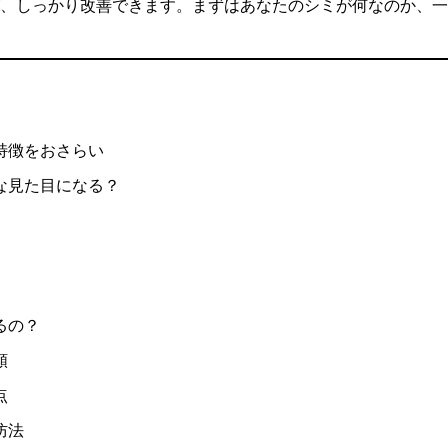
、しっかり改善できます。まずはあなたのシミが何なのか、一
特徴をおさらい
な見た目になる？
るの？
類
点
防法