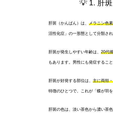
💡 1.
肝斑（かんぱん）は、
メラニン色素
活性化症」の一形態として分類され
肝斑が発生しやすい年齢は、
20代
もあります。男性にも発症すること
肝斑が好発する部位は、
主に両頬・
特徴のひとつで、これが「蝶が羽
肝斑の色は、淡い茶色から濃い茶色