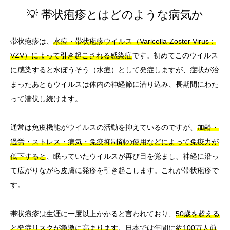
💡 帯状疱疹とはどのような病気か
帯状疱疹は、
水痘・帯状疱疹ウイルス（Varicella-Zoster Virus：
VZV）によって引き起こされる感染症
です。初めてこのウイルス
に感染すると水ぼうそう（水痘）として発症しますが、症状が治
まったあともウイルスは体内の神経節に潜り込み、長期間にわた
って潜伏し続けます。
通常は免疫機能がウイルスの活動を抑えているのですが、
加齢・
過労・ストレス・病気・免疫抑制剤の使用などによって免疫力が
低下すると
、眠っていたウイルスが再び目を覚まし、神経に沿っ
て広がりながら皮膚に発疹を引き起こします。これが帯状疱疹で
す。
帯状疱疹は生涯に一度以上かかると言われており、
50歳を超える
と発症リスクが急激に高まります
。日本では年間に
約100万人前