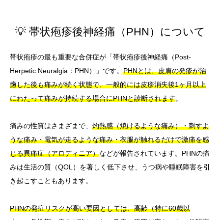
💡 帯状疱疹後神経痛（PHN）について
帯状疱疹の最も重要な合併症が「帯状疱疹後神経痛（Post-
Herpetic Neuralgia：PHN）」です。
PHNとは、皮膚の発疹が治
癒した後も痛みが続く状態で、一般的には皮疹消失後1ヶ月以上
にわたって痛みが持続する場合にPHNと診断されます
。
痛みの性質はさまざまで、
灼熱感（焼けるような痛み）・刺すよ
うな痛み・電気が走るような痛み・衣服が触れるだけで激痛を感
じる異痛症（アロディニア）
などが報告されています。PHNの痛
みは生活の質（QOL）を著しく低下させ、うつ病や睡眠障害を引
き起こすこともあります。
PHNの発症リスクが高い要因としては、高齢（特に60歳以