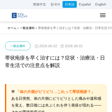
简体中文
한국어
日本語
Español
English
ホーム
»
一般皮膚科
»
帯状疱疹を早く治すには？症状・治療法・日常生活で
2026.06.02
2026.08.02
一般皮膚科
帯状疱疹を早く治すには？症状・治療法・日
常生活での注意点を解説
💬
「体の片側がピリピリ…これって帯状疱疹？」
ある日突然、体の片側にピリピリとした痛みや違和感
を覚え、数日後には水ぶくれを伴う発疹が現れる——