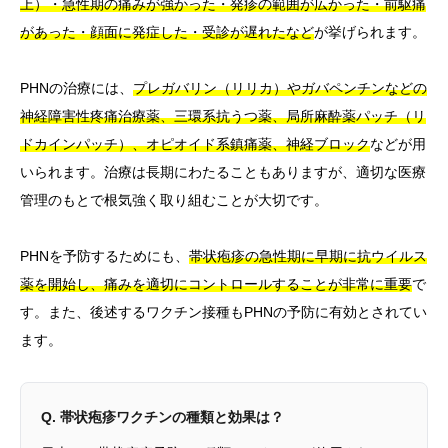
上）・急性期の痛みが強かった・発疹の範囲が広かった・前駆痛
があった・顔面に発症した・受診が遅れたなど
が挙げられます。
PHNの治療には、
プレガバリン（リリカ）やガバペンチンなどの
神経障害性疼痛治療薬、三環系抗うつ薬、局所麻酔薬パッチ（リ
ドカインパッチ）、オピオイド系鎮痛薬、神経ブロック
などが用
いられます。治療は長期にわたることもありますが、適切な医療
管理のもとで根気強く取り組むことが大切です。
PHNを予防するためにも、
帯状疱疹の急性期に早期に抗ウイルス
薬を開始し、痛みを適切にコントロールすることが非常に重要
で
す。また、後述するワクチン接種もPHNの予防に有効とされてい
ます。
Q. 帯状疱疹ワクチンの種類と効果は？