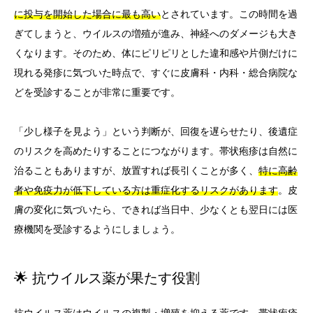
に投与を開始した場合に最も高い
とされています。この時間を過
ぎてしまうと、ウイルスの増殖が進み、神経へのダメージも大き
くなります。そのため、体にピリピリとした違和感や片側だけに
現れる発疹に気づいた時点で、すぐに皮膚科・内科・総合病院な
どを受診することが非常に重要です。
「少し様子を見よう」という判断が、回復を遅らせたり、後遺症
のリスクを高めたりすることにつながります。帯状疱疹は自然に
治ることもありますが、放置すれば長引くことが多く、
特に高齢
者や免疫力が低下している方は重症化するリスクがあります
。皮
膚の変化に気づいたら、できれば当日中、少なくとも翌日には医
療機関を受診するようにしましょう。
🌟 抗ウイルス薬が果たす役割
抗ウイルス薬はウイルスの複製・増殖を抑える薬です。帯状疱疹