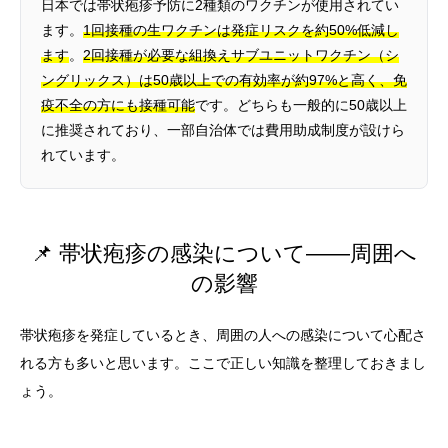
日本では帯状疱疹予防に2種類のワクチンが使用されてい
ます。
1回接種の生ワクチンは発症リスクを約50%低減し
ます
。
2回接種が必要な組換えサブユニットワクチン（シ
ングリックス）は50歳以上での有効率が約97%と高く、免
疫不全の方にも接種可能
です。どちらも一般的に50歳以上
に推奨されており、一部自治体では費用助成制度が設けら
れています。
📌 帯状疱疹の感染について——周囲へ
の影響
帯状疱疹を発症しているとき、周囲の人への感染について心配さ
れる方も多いと思います。ここで正しい知識を整理しておきまし
ょう。