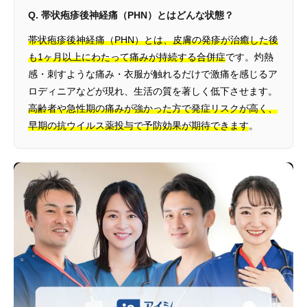
Q. 帯状疱疹後神経痛（PHN）とはどんな状態？
帯状疱疹後神経痛（PHN）とは、皮膚の発疹が治癒した後
も1ヶ月以上にわたって痛みが持続する合併症
です。灼熱
感・刺すような痛み・衣服が触れるだけで激痛を感じるア
ロディニアなどが現れ、生活の質を著しく低下させます。
高齢者や急性期の痛みが強かった方で発症リスクが高く、
早期の抗ウイルス薬投与で予防効果が期待できます
。