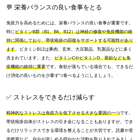
💬 栄養バランスの良い食事をとる
免疫力を高めるためには、栄養バランスの良い食事が重要です。
特に
ビタミンB群（B1、B6、B12）は神経の修復や免疫機能の維
持に関係しており、帯状疱疹の回復をサポートする可能性があり
ます
。ビタミンB12は豚肉、玄米、大豆製品、乳製品などに多く
含まれています。また、
ビタミンCやビタミンD、亜鉛なども免
疫機能の維持に重要
です。食欲が落ちている場合でも、できるだ
け消化の良いものを少量ずつ食べるようにしましょう。
✅ ストレスをできるだけ減らす
精神的なストレスは免疫力を低下させる大きな要因の一つ
です。
帯状疱疹自体がストレスの引き金になることもありますが、でき
るだけリラックスできる環境を整えることが大切です。読書や音
楽鑑賞など、自分が楽しめる穏やかな活動を取り入れてみましょ