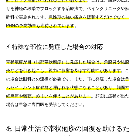
経ブロック注射が行われることがあります
。これは、痛みの伝わ
りを神経の段階でブロックする治療法で、ペインクリニックや麻
酔科で実施されます。
急性期の強い痛みを緩和するだけでなく、
PHNの予防効果も期待されています
。
⚡ 特殊な部位に発症した場合の対応
帯状疱疹が目（眼部帯状疱疹）に発症した場合は、角膜炎や結膜
炎などを引き起こし、視力に影響を及ぼす可能性があります
。こ
の場合は眼科との連携が必要です。また、耳に発症した場合は
ラ
ムゼイ・ハント症候群と呼ばれる状態になることがあり、顔面神
経麻痺や難聴、めまいを伴うことがあります
。顔面に症状が出た
場合は早急に専門医を受診してください。
💪 日常生活で帯状疱疹の回復を助けるた