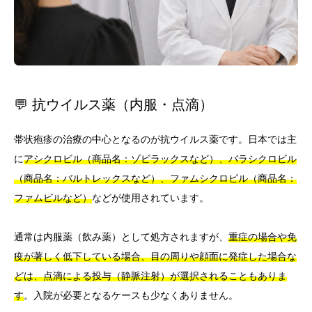
💬 抗ウイルス薬（内服・点滴）
帯状疱疹の治療の中心となるのが抗ウイルス薬です。日本では主
に
アシクロビル（商品名：ゾビラックスなど）、バラシクロビル
（商品名：バルトレックスなど）、ファムシクロビル（商品名：
ファムビルなど）
などが使用されています。
通常は内服薬（飲み薬）として処方されますが、
重症の場合や免
疫が著しく低下している場合、目の周りや顔面に発症した場合な
どは、点滴による投与（静脈注射）が選択されることもありま
す
。入院が必要となるケースも少なくありません。