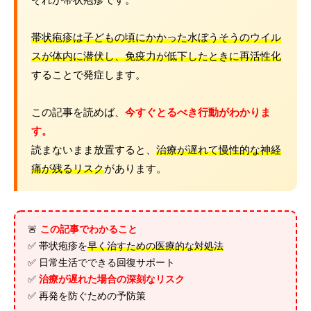
それが帯状疱疹です。
帯状疱疹は子どもの頃にかかった水ぼうそうのウイル
スが体内に潜伏し、免疫力が低下したときに再活性化
することで発症します。
この記事を読めば、
今すぐとるべき行動がわかりま
す。
読まないまま放置すると、
治療が遅れて慢性的な神経
痛が残るリスク
があります。
🚨
この記事でわかること
✅ 帯状疱疹を
早く治すための医療的な対処法
✅ 日常生活でできる回復サポート
✅
治療が遅れた場合の深刻なリスク
✅ 再発を防ぐための予防策