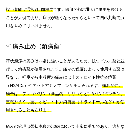
投与期間は通常7日間程度
です。医師の指示通りに服用を続ける
ことが大切であり、症状が軽くなったからといって自己判断で服
用をやめてはいけません。
✅ 痛み止め（鎮痛薬）
帯状疱疹の痛みは非常に強いことがあるため、抗ウイルス薬と並
行して鎮痛薬が使用されます。痛みの程度によって使用する薬は
異なり、軽度から中程度の痛みには非ステロイド性抗炎症薬
（NSAIDs）やアセトアミノフェンが用いられます。
痛みが強い
場合は、プレガバリン（商品名：リリカなど）やガバペンチン、
三環系抗うつ薬、オピオイド系鎮痛薬（トラマドールなど）が使
用されることもあります
。
痛みの管理は帯状疱疹の治療において非常に重要であり、適切な