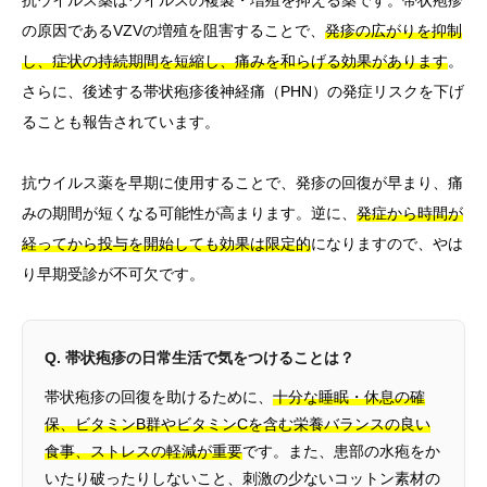
の原因であるVZVの増殖を阻害することで、
発疹の広がりを抑制
し、症状の持続期間を短縮し、痛みを和らげる効果があります
。
さらに、後述する帯状疱疹後神経痛（PHN）の発症リスクを下げ
ることも報告されています。
抗ウイルス薬を早期に使用することで、発疹の回復が早まり、痛
みの期間が短くなる可能性が高まります。逆に、
発症から時間が
経ってから投与を開始しても効果は限定的
になりますので、やは
り早期受診が不可欠です。
Q. 帯状疱疹の日常生活で気をつけることは？
帯状疱疹の回復を助けるために、
十分な睡眠・休息の確
保、ビタミンB群やビタミンCを含む栄養バランスの良い
食事、ストレスの軽減が重要
です。また、患部の水疱をか
いたり破ったりしないこと、刺激の少ないコットン素材の