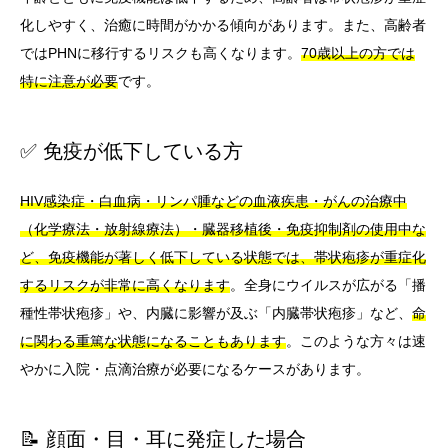
化しやすく、治癒に時間がかかる傾向があります。また、高齢者
ではPHNに移行するリスクも高くなります。
70歳以上の方では
特に注意が必要
です。
✅ 免疫が低下している方
HIV感染症・白血病・リンパ腫などの血液疾患・がんの治療中
（化学療法・放射線療法）・臓器移植後・免疫抑制剤の使用中な
ど、免疫機能が著しく低下している状態では、帯状疱疹が重症化
するリスクが非常に高くなります
。全身にウイルスが広がる「播
種性帯状疱疹」や、内臓に影響が及ぶ「内臓帯状疱疹」など、
命
に関わる重篤な状態になることもあります
。このような方々は速
やかに入院・点滴治療が必要になるケースがあります。
📝 顔面・目・耳に発症した場合