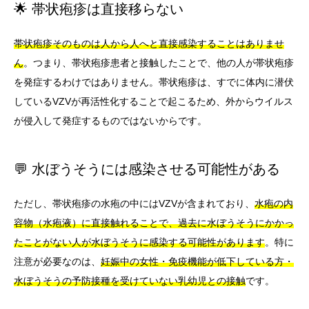
🌟 帯状疱疹は直接移らない
帯状疱疹そのものは人から人へと直接感染することはありませ
ん
。つまり、帯状疱疹患者と接触したことで、他の人が帯状疱疹
を発症するわけではありません。帯状疱疹は、すでに体内に潜伏
しているVZVが再活性化することで起こるため、外からウイルス
が侵入して発症するものではないからです。
💬 水ぼうそうには感染させる可能性がある
ただし、帯状疱疹の水疱の中にはVZVが含まれており、
水疱の内
容物（水疱液）に直接触れることで、過去に水ぼうそうにかかっ
たことがない人が水ぼうそうに感染する可能性があります
。特に
注意が必要なのは、
妊娠中の女性・免疫機能が低下している方・
水ぼうそうの予防接種を受けていない乳幼児との接触
です。