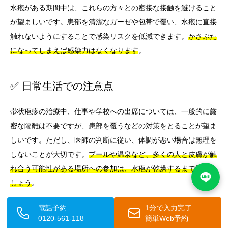
水疱がある期間中は、これらの方々との密接な接触を避けること
が望ましいです。患部を清潔なガーゼや包帯で覆い、水疱に直接
触れないようにすることで感染リスクを低減できます。
かさぶた
になってしまえば感染力はなくなります
。
✅ 日常生活での注意点
帯状疱疹の治療中、仕事や学校への出席については、一般的に厳
密な隔離は不要ですが、患部を覆うなどの対策をとることが望ま
しいです。ただし、医師の判断に従い、体調が悪い場合は無理を
しないことが大切です。
プールや温泉など、多くの人と皮膚が触
れ合う可能性がある場所への参加は、水疱が乾燥するまで控えま
しょう
。
電話予約
1分で入力完了
0120-561-118
簡単Web予約
✨ 帯状疱疹の再発と予防接種