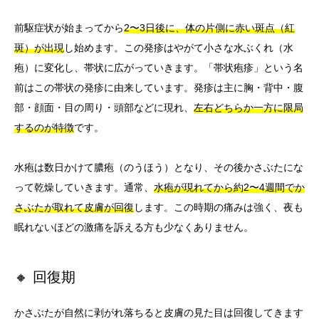
前駆症状が始まってから
2〜3日後に、体の片側に赤い斑点（紅
斑）が出現
し始めます。この発疹はやがて小さな水ぶくれ（水
疱）に変化し、帯状に広がっていきます。「帯状疱疹」という名
前はこの帯状の発疹に由来しています。発疹は主に胸・背中・腹
部・顔面・目の周り・頭部などに現れ、
左右どちらか一方に限局
するのが特徴
です。
水疱は数日かけて膿疱（のうほう）となり、その後かさぶたにな
って乾燥していきます。通常、
水疱が現れてから約2〜4週間でか
さぶたが取れて皮膚が回復
します。この時期の痛みは強く、夜も
眠れないほどの激痛を訴える方も少なくありません。
🔸 回復期
かさぶたが自然に剥がれ落ちると皮膚の見た目は回復してきます