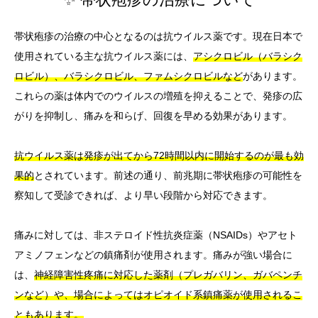
帯状疱疹の治療の中心となるのは抗ウイルス薬です。現在日本で
使用されている主な抗ウイルス薬には、
アシクロビル（バラシク
ロビル）、バラシクロビル、ファムシクロビルなど
があります。
これらの薬は体内でのウイルスの増殖を抑えることで、発疹の広
がりを抑制し、痛みを和らげ、回復を早める効果があります。
抗ウイルス薬は発疹が出てから72時間以内に開始するのが最も効
果的
とされています。前述の通り、前兆期に帯状疱疹の可能性を
察知して受診できれば、より早い段階から対応できます。
痛みに対しては、非ステロイド性抗炎症薬（NSAIDs）やアセト
アミノフェンなどの鎮痛剤が使用されます。痛みが強い場合に
は、
神経障害性疼痛に対応した薬剤（プレガバリン、ガバペンチ
ンなど）や、場合によってはオピオイド系鎮痛薬が使用されるこ
ともあります。