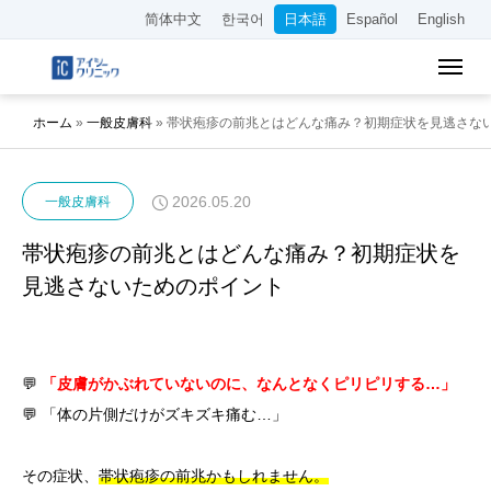
简体中文
한국어
日本語
Español
English
ホーム
»
一般皮膚科
»
帯状疱疹の前兆とはどんな痛み？初期症状を見逃さな
2026.05.20
一般皮膚科
帯状疱疹の前兆とはどんな痛み？初期症状を
見逃さないためのポイント
💬
「皮膚がかぶれていないのに、なんとなくピリピリする…」
💬 「体の片側だけがズキズキ痛む…」
その症状、
帯状疱疹の前兆かもしれません。