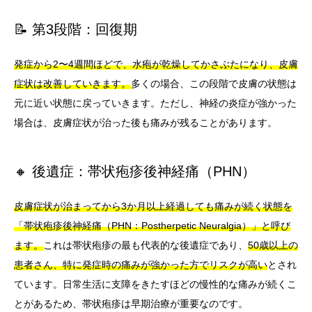
📝 第3段階：回復期
発症から2〜4週間ほどで、水疱が乾燥してかさぶたになり、皮膚
症状は改善していきます。
多くの場合、この段階で皮膚の状態は
元に近い状態に戻っていきます。ただし、神経の炎症が強かった
場合は、皮膚症状が治った後も痛みが残ることがあります。
🔸 後遺症：帯状疱疹後神経痛（PHN）
皮膚症状が治まってから3か月以上経過しても痛みが続く状態を
「帯状疱疹後神経痛（PHN：Postherpetic Neuralgia）」と呼び
ます。
これは帯状疱疹の最も代表的な後遺症であり、
50歳以上の
患者さん、特に発症時の痛みが強かった方でリスクが高い
とされ
ています。日常生活に支障をきたすほどの慢性的な痛みが続くこ
とがあるため、帯状疱疹は早期治療が重要なのです。