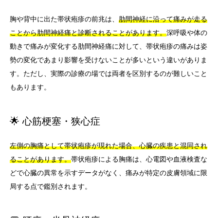
胸や背中に出た帯状疱疹の前兆は、
肋間神経に沿って痛みが走る
ことから肋間神経痛と診断されることがあります。
深呼吸や体の
動きで痛みが変化する肋間神経痛に対して、帯状疱疹の痛みは姿
勢の変化であまり影響を受けないことが多いという違いがありま
す。ただし、実際の診療の場では両者を区別するのが難しいこと
もあります。
🌟 心筋梗塞・狭心症
左側の胸痛として帯状疱疹が現れた場合、心臓の疾患と混同され
ることがあります。
帯状疱疹による胸痛は、心電図や血液検査な
どで心臓の異常を示すデータがなく、痛みが特定の皮膚領域に限
局する点で鑑別されます。