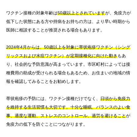
ワクチン接種の対象年齢は
50歳以上とされています
が、免疫力が
低下した状態にある方や持病をお持ちの方は、より早い時期から
医師に相談することが推奨される場合もあります。
2024年4月からは、50歳以上を対象に帯状疱疹ワクチン（シング
リックスおよび水痘ワクチン）が定期接種化に向けた動き
もあ
り、社会的な予防意識が高まっています。市区町村によっては接
種費用の助成が受けられる場合もあるため、お住まいの地域の情
報を確認してみることをお勧めします。
帯状疱疹の予防には、ワクチン接種だけでなく、
日頃から免疫力
を維持する生活習慣も大切です。十分な睡眠、バランスのよい食
事、適度な運動、ストレスのコントロール、過労を避けること
が
免疫力の低下を防ぐことにつながります。