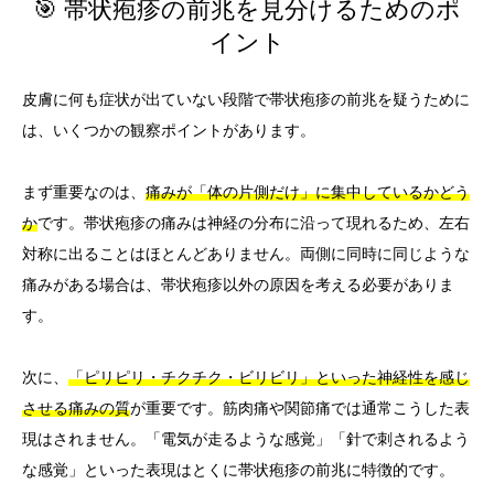
🎯 帯状疱疹の前兆を見分けるためのポ
イント
皮膚に何も症状が出ていない段階で帯状疱疹の前兆を疑うために
は、いくつかの観察ポイントがあります。
まず重要なのは、
痛みが「体の片側だけ」に集中しているかどう
か
です。帯状疱疹の痛みは神経の分布に沿って現れるため、左右
対称に出ることはほとんどありません。両側に同時に同じような
痛みがある場合は、帯状疱疹以外の原因を考える必要がありま
す。
次に、
「ピリピリ・チクチク・ビリビリ」といった神経性を感じ
させる痛みの質
が重要です。筋肉痛や関節痛では通常こうした表
現はされません。「電気が走るような感覚」「針で刺されるよう
な感覚」といった表現はとくに帯状疱疹の前兆に特徴的です。