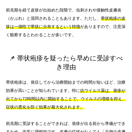
前兆期を経て皮疹が出始めた段階で、虫刺されや接触性皮膚炎
（かぶれ）と混同されることもあります。ただし、
帯状疱疹の皮
疹は一側性で帯状に分布するという特徴
がありますので、注意深
く観察するとわかることが多いです。
📌 帯状疱疹を疑ったら早めに受診すべ
き理由
帯状疱疹は、発症してから治療開始までの時間が短いほど、治療
効果が高いことが知られています。特に
抗ウイルス薬は、発疹が
出てから72時間以内に開始することで、ウイルスの増殖を抑え、
症状の悪化を防ぐ効果が最大化されます。
前兆期に受診することができれば、発疹が出る前から準備ができ
るため、非常に理想的です。
皮膚の症状がなくても「片側の皮膚