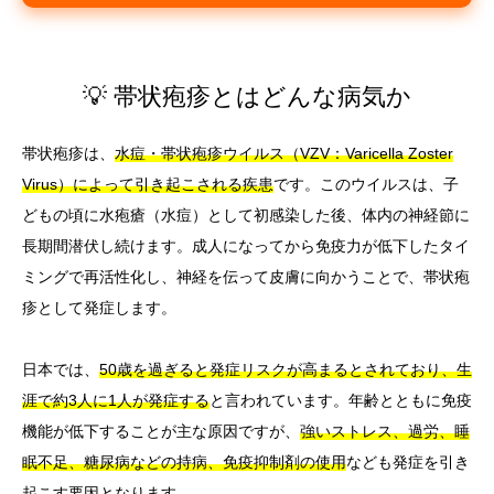
💡 帯状疱疹とはどんな病気か
帯状疱疹は、
水痘・帯状疱疹ウイルス（VZV：Varicella Zoster
Virus）によって引き起こされる疾患
です。このウイルスは、子
どもの頃に水疱瘡（水痘）として初感染した後、体内の神経節に
長期間潜伏し続けます。成人になってから免疫力が低下したタイ
ミングで再活性化し、神経を伝って皮膚に向かうことで、帯状疱
疹として発症します。
日本では、
50歳を過ぎると発症リスクが高まるとされており、生
涯で約3人に1人が発症する
と言われています。年齢とともに免疫
機能が低下することが主な原因ですが、
強いストレス、過労、睡
眠不足、糖尿病などの持病、免疫抑制剤の使用
なども発症を引き
起こす要因となります。