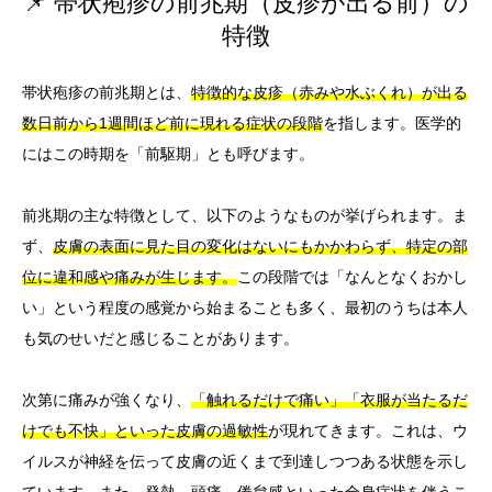
📌 帯状疱疹の前兆期（皮疹が出る前）の
特徴
帯状疱疹の前兆期とは、
特徴的な皮疹（赤みや水ぶくれ）が出る
数日前から1週間ほど前に現れる症状の段階
を指します。医学的
にはこの時期を「前駆期」とも呼びます。
前兆期の主な特徴として、以下のようなものが挙げられます。ま
ず、
皮膚の表面に見た目の変化はないにもかかわらず、特定の部
位に違和感や痛みが生じます。
この段階では「なんとなくおかし
い」という程度の感覚から始まることも多く、最初のうちは本人
も気のせいだと感じることがあります。
次第に痛みが強くなり、
「触れるだけで痛い」「衣服が当たるだ
けでも不快」といった皮膚の過敏性
が現れてきます。これは、ウ
イルスが神経を伝って皮膚の近くまで到達しつつある状態を示し