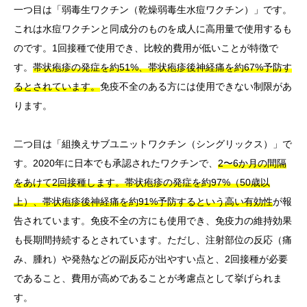
一つ目は「弱毒生ワクチン（乾燥弱毒生水痘ワクチン）」です。
これは水痘ワクチンと同成分のものを成人に高用量で使用するも
のです。1回接種で使用でき、比較的費用が低いことが特徴で
す。
帯状疱疹の発症を約51%、帯状疱疹後神経痛を約67%予防す
るとされています。
免疫不全のある方には使用できない制限があ
ります。
二つ目は「組換えサブユニットワクチン（シングリックス）」で
す。2020年に日本でも承認されたワクチンで、
2〜6か月の間隔
をあけて2回接種します。帯状疱疹の発症を約97%（50歳以
上）、帯状疱疹後神経痛を約91%予防するという高い有効性
が報
告されています。免疫不全の方にも使用でき、免疫力の維持効果
も長期間持続するとされています。ただし、注射部位の反応（痛
み、腫れ）や発熱などの副反応が出やすい点と、2回接種が必要
であること、費用が高めであることが考慮点として挙げられま
す。