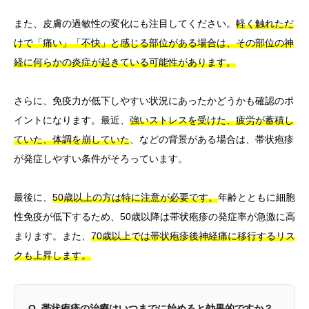
また、皮膚の過敏性の変化にも注目してください。
軽く触れただ
けで「痛い」「不快」と感じる部位がある場合は、その部位の神
経に何らかの炎症が起きている可能性があります。
さらに、免疫力が低下しやすい状況にあったかどうかも確認のポ
イントになります。最近、
強いストレスを受けた、疲労が蓄積し
ていた、体調を崩していた
、などの背景がある場合は、帯状疱疹
が発症しやすい条件がそろっています。
最後に、
50歳以上の方は特に注意が必要です。
年齢とともに細胞
性免疫が低下するため、50歳以降は帯状疱疹の発症率が急激に高
まります。また、
70歳以上では帯状疱疹後神経痛に移行するリス
クも上昇します。
Q. 帯状疱疹の治療はいつまでに始めると効果的ですか？