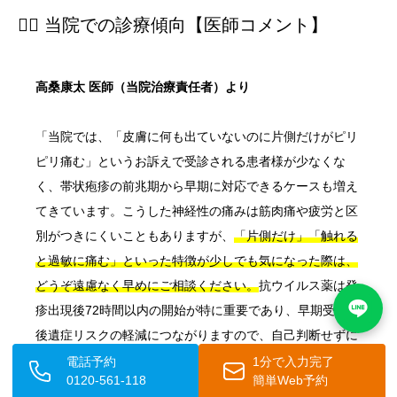
👨‍⚕️ 当院での診療傾向【医師コメント】
高桑康太 医師（当院治療責任者）より
「当院では、「皮膚に何も出ていないのに片側だけがピリ
ピリ痛む」というお訴えで受診される患者様が少なくな
く、帯状疱疹の前兆期から早期に対応できるケースも増え
てきています。こうした神経性の痛みは筋肉痛や疲労と区
別がつきにくいこともありますが、
「片側だけ」「触れる
と過敏に痛む」といった特徴が少しでも気になった際は、
どうぞ遠慮なく早めにご相談ください。
抗ウイルス薬は発
疹出現後72時間以内の開始が特に重要であり、早期受診が
後遺症リスクの軽減につながりますので、自己判断せずに
受診されることを強くお勧めします。」
電話予約
1分で入力完了
0120-561-118
簡単Web予約