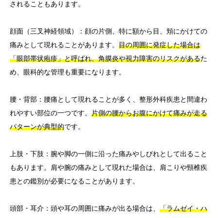
されることもあります。
顔面（三叉神経領域）：顔の片側、特に額から目、頬にかけての
痛みとして現れることがあります。
目の周囲に発症した場合は
「眼部帯状疱疹」と呼ばれ、角膜炎や視力障害のリスクがある
た
め、眼科的な管理も重要になります。
腰・背部：腰痛として現れることが多く、整形外科疾患と間違わ
れやすい部位の一つです。
片側の腰からお腹にかけて痛みが走る
パターンが典型的
です。
上肢・下肢：腕や脚の一側に沿った痛みやしびれとして出ること
もあります。肩や腕の痛みとして現れた場合は、肩こりや頸椎疾
患との鑑別が必要になることがあります。
頭部・耳介：頭や耳の周囲に痛みが出る場合は、
「ラムゼイ・ハ