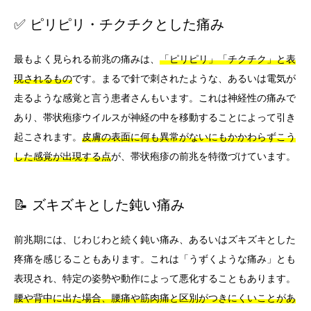
✅ ピリピリ・チクチクとした痛み
最もよく見られる前兆の痛みは、
「ピリピリ」「チクチク」と表
現されるもの
です。まるで針で刺されたような、あるいは電気が
走るような感覚と言う患者さんもいます。これは神経性の痛みで
あり、帯状疱疹ウイルスが神経の中を移動することによって引き
起こされます。
皮膚の表面に何も異常がないにもかかわらずこう
した感覚が出現する点
が、帯状疱疹の前兆を特徴づけています。
📝 ズキズキとした鈍い痛み
前兆期には、じわじわと続く鈍い痛み、あるいはズキズキとした
疼痛を感じることもあります。これは「うずくような痛み」とも
表現され、特定の姿勢や動作によって悪化することもあります。
腰や背中に出た場合、腰痛や筋肉痛と区別がつきにくいことがあ