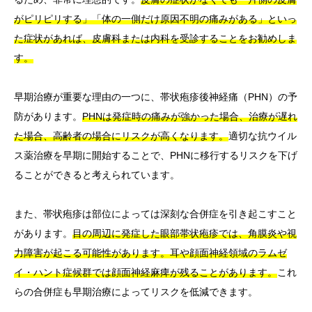
がピリピリする」「体の一側だけ原因不明の痛みがある」といっ
た症状があれば、皮膚科または内科を受診することをお勧めしま
す。
早期治療が重要な理由の一つに、帯状疱疹後神経痛（PHN）の予
防があります。
PHNは発症時の痛みが強かった場合、治療が遅れ
た場合、高齢者の場合にリスクが高くなります。
適切な抗ウイル
ス薬治療を早期に開始することで、PHNに移行するリスクを下げ
ることができると考えられています。
また、帯状疱疹は部位によっては深刻な合併症を引き起こすこと
があります。
目の周辺に発症した眼部帯状疱疹では、角膜炎や視
力障害が起こる可能性があります。耳や顔面神経領域のラムゼ
イ・ハント症候群では顔面神経麻痺が残ることがあります。
これ
らの合併症も早期治療によってリスクを低減できます。