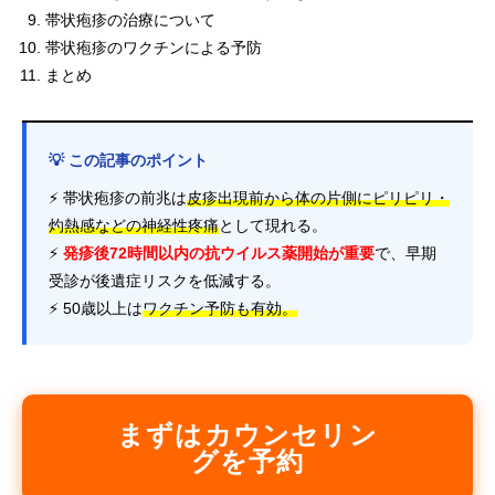
帯状疱疹の治療について
帯状疱疹のワクチンによる予防
まとめ
💡 この記事のポイント
⚡ 帯状疱疹の前兆は
皮疹出現前から体の片側にピリピリ・
灼熱感などの神経性疼痛
として現れる。
⚡
発疹後72時間以内の抗ウイルス薬開始が重要
で、早期
受診が後遺症リスクを低減する。
⚡ 50歳以上は
ワクチン予防も有効。
まずはカウンセリン
グを予約