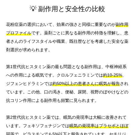
💡 副作用と安全性の比較
花粉症薬の選択において、効果の強さと同様に重要なのが
副作用
プロファイル
です。薬剤ごとに異なる副作用の特徴を理解し、患
者さんのライフスタイルや職業、既往歴などを考慮した安全な薬
剤選択が求められます。
第1世代抗ヒスタミン薬の最も問題となる副作用は、中枢神経系
への作用による眠気です。クロルフェニラミンでは
約10-25%
、
ジフェンヒドラミンでは
約50%以上の患者さんに眠気が報告
され
ています。この他、口の渇き、便秘、尿閉、視野のぼやけなどの
抗コリン作用による副作用も頻繁に見られます。
第2世代抗ヒスタミン薬では、眠気の発現率は大幅に改善されて
います。フェキソフェナジンでは
眠気の発現率はプラセボとほぼ
同等
で、ビラスチンでも
5%以下
と報告されています。セチリジ