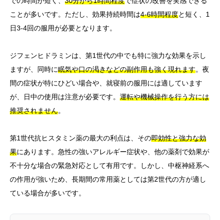
での時間が短く、
30分から1時間程度
で症状の改善を実感できる
ことが多いです。ただし、効果持続時間は
4-6時間程度
と短く、1
日3-4回の服用が必要となります。
ジフェンヒドラミンは、第1世代の中でも特に強力な効果を示し
ますが、同時に
眠気や口の渇きなどの副作用も強く現れます
。夜
間の症状が特にひどい場合や、就寝前の服用には適しています
が、日中の使用は注意が必要です。
運転や機械操作を行う方には
推奨されません
。
第1世代抗ヒスタミン薬の最大の利点は、その
即効性と強力な効
果
にあります。急性の強いアレルギー症状や、他の薬剤で効果が
不十分な場合の緊急対応として有用です。しかし、中枢神経系へ
の作用が強いため、長期間の常用薬としては第2世代の方が適し
ている場合が多いです。