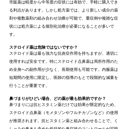
市販薬は軽度から中等度の症状には有効で、手軽に購入でき
る利点があります。しかし処方薬では、より新しい成分の薬
剤や複数薬剤の組み合わせ治療が可能で、重症例や複雑な症
状には処方薬による個別化治療が必要になることが多いで
す。
ステロイド薬は危険ではないですか？
ステロイド薬は最も強力な抗炎症作用を持ちますが、適切に
使用すれば安全です。特にステロイド点鼻薬は局所作用のた
め全身への副作用が少なく、長期使用も可能です。内服薬は
短期間の使用に限定し、医師の指導のもとで段階的な減量を
行うことが重要です。
鼻づまりがひどい場合、どの薬が最も効果的ですか？
鼻づまりには抗ヒスタミン薬だけでは効果が限定的なため、
ステロイド点鼻薬（モメタゾンやフルチカゾンなど）の使用
が推奨されます。抗ヒスタミン薬と組み合わせることで、く
しゃみや鼻水も含めた包括的な鼻症状のコントロールが可能