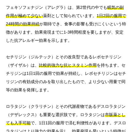
フェキソフェナジン（アレグラ）は、第2世代の中でも
眠気の副
作用が極めて少ない
薬剤として知られています。
1日2回の服用で
24時間の効果持続
が期待でき、食事の影響も受けにくいという特
徴があります。効果発現までに1-3時間程度を要しますが、安定
した抗アレルギー効果を示します。
セチリジン（ジルテック）とその改良型であるレボセチリジン
（ザイザル）は、
比較的強力な抗ヒスタミン作用
を持ちます。セ
チリジンは1日1回の服用で効果が持続し、レボセチリジンはセチ
リジンの有効成分のみを取り出したもので、より少ない用量で同
等の効果を発揮します。
ロラタジン（クラリチン）とその代謝産物であるデスロラタジン
（デザレックス）も重要な選択肢です。ロラタジンは
市販薬とし
ても入手可能
で、1日1回の服用で済む利便性があります。デスロ
ラタジンはより強力な効果を示し、効果発現も早いという特徴が