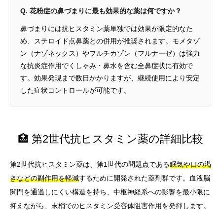
Q. 花粉症の鼻づまりに最も効果的な薬は何ですか？
鼻づまりには抗ヒスタミン薬単独では効果が限定的なた
め、ステロイド点鼻薬との併用が推奨されます。モメタゾ
ン（ナゾネックス）やフルチカゾン（フルナーゼ）は強力
な抗炎症作用でくしゃみ・鼻水を含む全鼻症状に有効で
す。効果発現まで数日かかりますが、継続使用により安定
した症状コントロールが可能です。
🏥 第2世代抗ヒスタミン薬の詳細比較
第2世代抗ヒスタミン薬は、第1世代の問題点である
眠気や口の渇
きなどの副作用を軽減
するために開発された薬剤群です。血液脳
関門を通過しにくい構造を持ち、中枢神経系への影響を最小限に
抑えながら、末梢でのヒスタミン受容体阻害作用を発揮します。