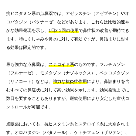
抗ヒスタミン系の点鼻薬では、アゼラスチン（アゼプチン）やオ
ロパタジン（パタナーゼ）などがあります。これらは比較的速や
かな効果発現を示し、
1日2-3回の使用
で鼻症状の改善が期待でき
ます。特にくしゃみや鼻水に対して有効ですが、鼻詰まりに対す
る効果は限定的です。
最も強力な点鼻薬は、
ステロイド系
のものです。フルチカゾン
（フルナーゼ）、モメタゾン（ナゾネックス）、ベクロメタゾン
（リノコート）などは、
強力な抗炎症作用
により、鼻詰まりを含
むすべての鼻症状に対して高い効果を示します。効果発現までに
数日を要することもありますが、継続使用により安定した症状コ
ントロールが可能です。
点眼薬においても、抗ヒスタミン系とステロイド系に大別されま
す。オロパタジン（パタノール）、ケトチフェン（ザジテン）、