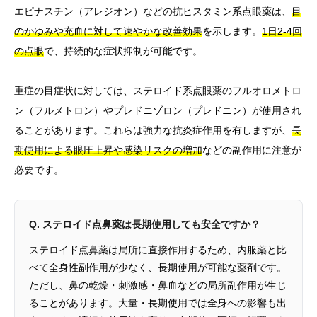
エピナスチン（アレジオン）などの抗ヒスタミン系点眼薬は、
目
のかゆみや充血に対して速やかな改善効果
を示します。
1日2-4回
の点眼
で、持続的な症状抑制が可能です。
重症の目症状に対しては、ステロイド系点眼薬のフルオロメトロ
ン（フルメトロン）やプレドニゾロン（プレドニン）が使用され
ることがあります。これらは強力な抗炎症作用を有しますが、
長
期使用による眼圧上昇や感染リスクの増加
などの副作用に注意が
必要です。
Q. ステロイド点鼻薬は長期使用しても安全ですか？
ステロイド点鼻薬は局所に直接作用するため、内服薬と比
べて全身性副作用が少なく、長期使用が可能な薬剤です。
ただし、鼻の乾燥・刺激感・鼻血などの局所副作用が生じ
ることがあります。大量・長期使用では全身への影響も出