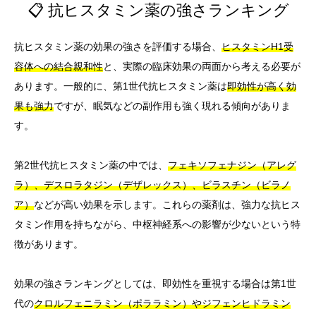
📋 抗ヒスタミン薬の強さランキング
抗ヒスタミン薬の効果の強さを評価する場合、
ヒスタミンH1受
容体への結合親和性
と、実際の臨床効果の両面から考える必要が
あります。一般的に、第1世代抗ヒスタミン薬は
即効性が高く効
果も強力
ですが、眠気などの副作用も強く現れる傾向がありま
す。
第2世代抗ヒスタミン薬の中では、
フェキソフェナジン（アレグ
ラ）、デスロラタジン（デザレックス）、ビラスチン（ビラノ
ア）
などが高い効果を示します。これらの薬剤は、強力な抗ヒス
タミン作用を持ちながら、中枢神経系への影響が少ないという特
徴があります。
効果の強さランキングとしては、即効性を重視する場合は第1世
代の
クロルフェニラミン（ポララミン）やジフェンヒドラミン