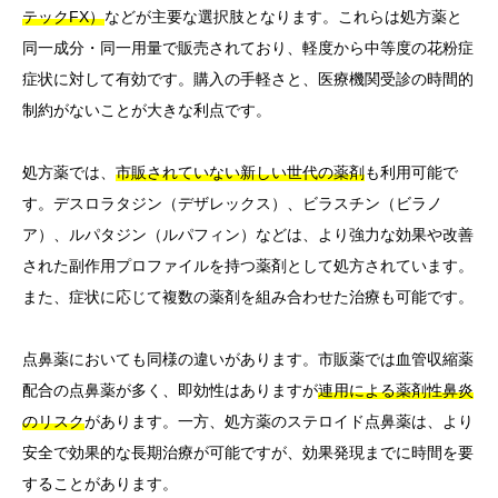
テックFX）
などが主要な選択肢となります。これらは処方薬と
同一成分・同一用量で販売されており、軽度から中等度の花粉症
症状に対して有効です。購入の手軽さと、医療機関受診の時間的
制約がないことが大きな利点です。
処方薬では、
市販されていない新しい世代の薬剤
も利用可能で
す。デスロラタジン（デザレックス）、ビラスチン（ビラノ
ア）、ルパタジン（ルパフィン）などは、より強力な効果や改善
された副作用プロファイルを持つ薬剤として処方されています。
また、症状に応じて複数の薬剤を組み合わせた治療も可能です。
点鼻薬においても同様の違いがあります。市販薬では血管収縮薬
配合の点鼻薬が多く、即効性はありますが
連用による薬剤性鼻炎
のリスク
があります。一方、処方薬のステロイド点鼻薬は、より
安全で効果的な長期治療が可能ですが、効果発現までに時間を要
することがあります。