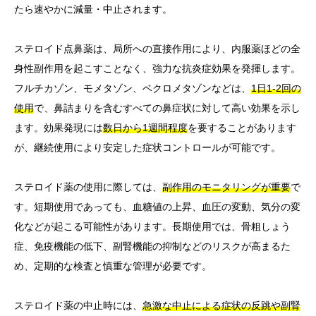
たら速やかに減量・中止されます。
ステロイド点鼻薬は、局所への直接作用により、内服薬ほどの全
身性副作用を起こすことなく、強力な抗炎症効果を発揮します。
フルチカゾン、モメタゾン、ベクロメタゾンなどは、
1日1-2回の
使用
で、鼻詰まりを含むすべての鼻症状に対して高い効果を示し
ます。効果発現には
数日から1週間程度
を要することがあります
が、継続使用により安定した症状コントロールが可能です。
ステロイド薬の使用に際しては、
副作用のモニタリングが重要
で
す。短期使用であっても、血糖値の上昇、血圧の変動、気分の変
化などが起こる可能性があります。長期使用では、骨粗しょう
症、免疫機能の低下、副腎機能の抑制などのリスクが高まるた
め、定期的な検査と慎重な管理が必要です。
ステロイド薬の中止時には、
急激な中止による症状の反跳や副腎