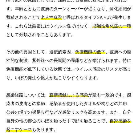
す。年齢とともに皮膚のターンオーバーが遅くなり、角化細胞が
蓄積されることで
老人性疣贅
と呼ばれるタイプのいぼが発生しま
す。これらは厳密にはウイルス性ではなく、
脂漏性角化症の一種
として分類されることもあります。
その他の要因として、遺伝的素因、
免疫機能の低下
、皮膚への慢
性的な刺激、紫外線への長期間の曝露などが挙げられます。特に
免疫機能が低下している状態では、ウイルス感染のリスクが高ま
り、いぼの発生や拡大が起こりやすくなります。
感染経路については、
直接接触による感染
が最も一般的です。感
染者の皮膚との接触、感染者が使用したタオルや枕などの共用、
公共の場での裸足歩行などが感染リスクを高めます。また、自分
自身の他の部位のいぼを触った手で顔を触ることで、
自家感染を
起こすケース
もあります。