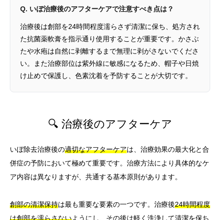
Q. いぼ治療後のアフターケアで注意すべき点は？
治療後は創部を24時間程度濡らさず清潔に保ち、処方され
た抗菌薬軟膏を指示通り使用することが重要です。かさぶ
たや水疱は自然に剥離するまで無理に剥がさないでくださ
い。また治療部位は紫外線に敏感になるため、帽子や日焼
け止めで保護し、色素沈着を予防することが大切です。
🔍 治療後のアフターケア
いぼ除去治療後の
適切なアフターケア
は、治療効果の最大化と合
併症の予防において極めて重要です。治療方法により具体的なケ
ア内容は異なりますが、共通する基本原則があります。
創部の清潔保持
は最も重要な要素の一つです。治療後
24時間程度
は創部を濡らさない
ようにし、その後は軽く洗浄して清潔を保ち