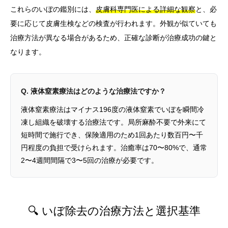
これらのいぼの鑑別には、
皮膚科専門医による詳細な観察
と、必
要に応じて皮膚生検などの検査が行われます。外観が似ていても
治療方法が異なる場合があるため、正確な診断が治療成功の鍵と
なります。
Q. 液体窒素療法はどのような治療法ですか？
液体窒素療法はマイナス196度の液体窒素でいぼを瞬間冷
凍し組織を破壊する治療法です。局所麻酔不要で外来にて
短時間で施行でき、保険適用のため1回あたり数百円〜千
円程度の負担で受けられます。治癒率は70〜80%で、通常
2〜4週間間隔で3〜5回の治療が必要です。
🔍 いぼ除去の治療方法と選択基準