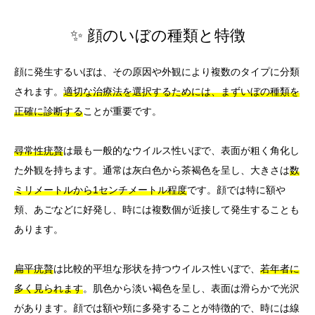
✨ 顔のいぼの種類と特徴
顔に発生するいぼは、その原因や外観により複数のタイプに分類
されます。
適切な治療法を選択するためには、まずいぼの種類を
正確に診断する
ことが重要です。
尋常性疣贅
は最も一般的なウイルス性いぼで、表面が粗く角化し
た外観を持ちます。通常は灰白色から茶褐色を呈し、大きさは
数
ミリメートルから1センチメートル程度
です。顔では特に額や
頬、あごなどに好発し、時には複数個が近接して発生することも
あります。
扁平疣贅
は比較的平坦な形状を持つウイルス性いぼで、
若年者に
多く見られます
。肌色から淡い褐色を呈し、表面は滑らかで光沢
があります。顔では額や頬に多発することが特徴的で、時には線