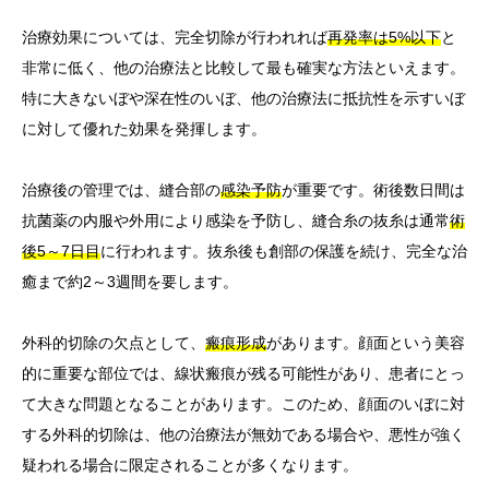
治療効果については、完全切除が行われれば
再発率は5%以下
と
非常に低く、他の治療法と比較して最も確実な方法といえます。
特に大きないぼや深在性のいぼ、他の治療法に抵抗性を示すいぼ
に対して優れた効果を発揮します。
治療後の管理では、縫合部の
感染予防
が重要です。術後数日間は
抗菌薬の内服や外用により感染を予防し、縫合糸の抜糸は通常
術
後5～7日目
に行われます。抜糸後も創部の保護を続け、完全な治
癒まで約2～3週間を要します。
外科的切除の欠点として、
瘢痕形成
があります。顔面という美容
的に重要な部位では、線状瘢痕が残る可能性があり、患者にとっ
て大きな問題となることがあります。このため、顔面のいぼに対
する外科的切除は、他の治療法が無効である場合や、悪性が強く
疑われる場合に限定されることが多くなります。