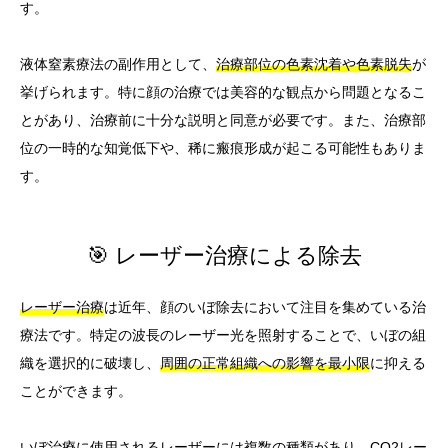
す。
液体窒素療法の副作用として、
治療部位の色素沈着や色素脱失
が
挙げられます。特に顔の治療では美容的な観点から問題となるこ
とがあり、治療前に十分な説明と同意が必要です。また、治療部
位の一時的な知覚低下や、稀に瘢痕形成が起こる可能性もありま
す。
🎯 レーザー治療による除去
レーザー治療
は近年、顔のいぼ除去において注目を集めている治
療法です。特定の波長のレーザー光を照射することで、いぼの組
織を選択的に破壊し、
周囲の正常組織への影響を最小限
に抑える
ことができます。
いぼ治療に使用されるレーザーには複数の種類があり、
CO2レー