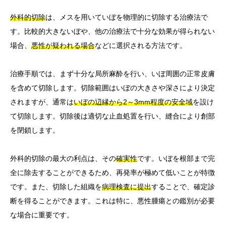
外科的切除
は、メスを用いていぼを物理的に切除する治療法で
す。比較的大きないぼや、他の治療法で十分な効果が得られない
場合、
悪性が疑われる場合
などに選択される方法です。
治療手順では、まず十分な局所麻酔を行い、いぼ周囲の正常皮膚
を含めて切除します。切除範囲はいぼの大きさや深さにより決定
されますが、通常は
いぼの辺縁から2～3mm程度の安全域
を設け
て切除します。切除後は適切な止血処置を行い、縫合により創部
を閉鎖します。
外科的切除の最大の利点は、その
確実性
です。いぼを根部まで完
全に除去することができるため、再発率が極めて低いことが特徴
です。また、切除した組織を
病理検査に提出
することで、確定診
断を得ることができます。これは特に、悪性腫瘍との鑑別が必要
な場合に重要です。