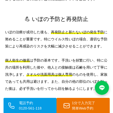
💪 いぼの予防と再発防止
いぼの治療が成功した後も、
再発防止と新たないぼの発生予防
に
努めることが重要です。特にウイルス性いぼの場合、適切な予防
策により再感染のリスクを大幅に減少させることができます。
個人衛生の徹底
は予防の基本です。手洗いを頻繁に行い、特に公
共の場所を利用した後や、他人との接触後は石鹸を用いて丁寧に
洗浄します。
タオルや洗面用具は個人専用
のものを使用し、家族
であっても共用は避けます。また、自分の他の部位のいぼを触っ
た後は、必ず手洗いを行ってから顔を触るようにします。
皮膚の小さな傷からウイルスが侵入するため、
髭剃りや洗顔時の
電話予約
1分で入力完了
0120-561-118
簡単Web予約
過度の摩擦を避ける
ことが重要です。髭剃りでは清潔な器具を使