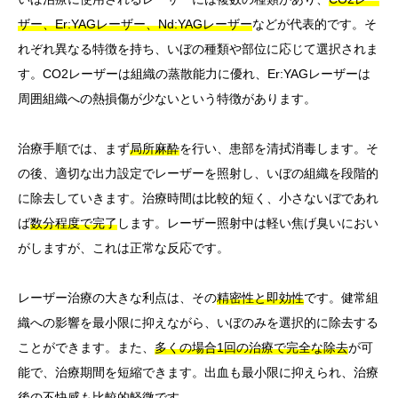
ザー、Er:YAGレーザー、Nd:YAGレーザー
などが代表的です。そ
れぞれ異なる特徴を持ち、いぼの種類や部位に応じて選択されま
す。CO2レーザーは組織の蒸散能力に優れ、Er:YAGレーザーは
周囲組織への熱損傷が少ないという特徴があります。
治療手順では、まず
局所麻酔
を行い、患部を清拭消毒します。そ
の後、適切な出力設定でレーザーを照射し、いぼの組織を段階的
に除去していきます。治療時間は比較的短く、小さないぼであれ
ば
数分程度で完了
します。レーザー照射中は軽い焦げ臭いにおい
がしますが、これは正常な反応です。
レーザー治療の大きな利点は、その
精密性と即効性
です。健常組
織への影響を最小限に抑えながら、いぼのみを選択的に除去する
ことができます。また、
多くの場合1回の治療で完全な除去
が可
能で、治療期間を短縮できます。出血も最小限に抑えられ、治療
後の不快感も比較的軽微です。