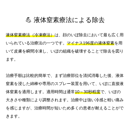
💪 液体窒素療法による除去
液体窒素療法（冷凍療法）
は、顔のいぼ除去において最も広く用
いられている治療法の一つです。
マイナス196度の液体窒素
を用
いて皮膚を瞬間冷凍し、いぼの組織を破壊することで除去を図り
ます。
治療手順は比較的簡単で、まず治療部位を清拭消毒した後、液体
窒素を浸した綿棒や専用のスプレー装置を用いて、いぼに直接液
体窒素を適用します。適用時間は通常
10～30秒程度
で、いぼの
大きさや種類により調整されます。治療中は強い冷感と軽い痛み
を感じますが、治療時間が短いため多くの患者が耐えることがで
きます。