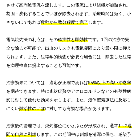
させて高周波電流を流します。この電流により組織が加熱され、
凝固・炭化することでいぼが除去されます。治療時間は短く、小
さないぼであれば
数秒から数分程度で完了
します。
電気焼灼法の利点は、その
確実性と即効性
です。1回の治療で完
全な除去が可能で、出血のリスクも電気凝固により最小限に抑え
られます。また、組織学的検査が必要な場合には、除去した組織
を病理検査に提出することも可能です。
治療効果については、適応が正確であれば
95%以上の高い治癒率
を期待できます。特に糸状疣贅やアクロコルドンなどの有茎性病
変に対して優れた効果を示します。また、液体窒素療法に反応し
にくい
難治性のいぼ
に対しても有効な場合があります。
治療後の管理では、焼灼部位にかさぶたが形成され、通常
1～2週
間で自然に剥離
します。この期間中は創部を清潔に保ち、感染予