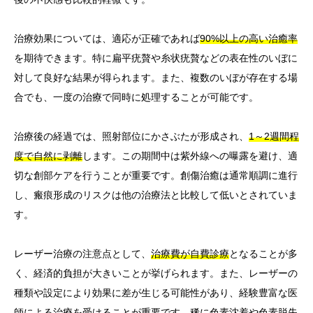
治療効果については、適応が正確であれば
90%以上の高い治癒率
を期待できます。特に扁平疣贅や糸状疣贅などの表在性のいぼに
対して良好な結果が得られます。また、複数のいぼが存在する場
合でも、一度の治療で同時に処理することが可能です。
治療後の経過では、照射部位にかさぶたが形成され、
1～2週間程
度で自然に剥離
します。この期間中は紫外線への曝露を避け、適
切な創部ケアを行うことが重要です。創傷治癒は通常順調に進行
し、瘢痕形成のリスクは他の治療法と比較して低いとされていま
す。
レーザー治療の注意点として、
治療費が自費診療
となることが多
く、経済的負担が大きいことが挙げられます。また、レーザーの
種類や設定により効果に差が生じる可能性があり、経験豊富な医
師による治療を受けることが重要です。稀に
色素沈着や色素脱失