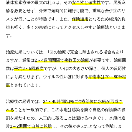
液体窒素療法の最大の利点は、その
安全性と確実性
です。局所麻
酔を必要とせず、外来で短時間に施行可能で、重篤な合併症のリ
スクが低いことが特徴です。また、
保険適用
となるため経済的負
担も軽く、多くの患者にとってアクセスしやすい治療法といえま
す。
治療効果については、1回の治療で完全に除去される場合もあり
ますが、通常は
2～4週間間隔で複数回の治療
が必要です。治療回
数は
平均3～5回程度
ですが、いぼの大きさや深さ、個人の反応性
により異なります。ウイルス性いぼに対する
治癒率は70～80%程
度
とされています。
治療後の経過では、
24～48時間以内に治療部位に水疱が形成さ
れる
ことが一般的です。この水疱は感染を防ぐ自然の保護膜の役
割を果たすため、人工的に破ることは避けるべきです。水疱は通
常
1～2週間で自然に乾燥
し、その後かさぶたとなって剥離しま