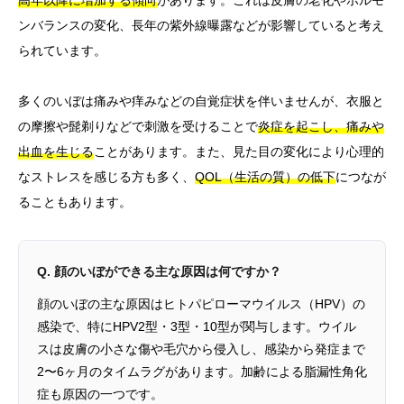
高年以降に増加する傾向
があります。これは皮膚の老化やホルモ
ンバランスの変化、長年の紫外線曝露などが影響していると考え
られています。
多くのいぼは痛みや痒みなどの自覚症状を伴いませんが、衣服と
の摩擦や髭剃りなどで刺激を受けることで
炎症を起こし、痛みや
出血を生じる
ことがあります。また、見た目の変化により心理的
なストレスを感じる方も多く、
QOL（生活の質）の低下
につなが
ることもあります。
Q. 顔のいぼができる主な原因は何ですか？
顔のいぼの主な原因はヒトパピローマウイルス（HPV）の
感染で、特にHPV2型・3型・10型が関与します。ウイル
スは皮膚の小さな傷や毛穴から侵入し、感染から発症まで
2〜6ヶ月のタイムラグがあります。加齢による脂漏性角化
症も原因の一つです。