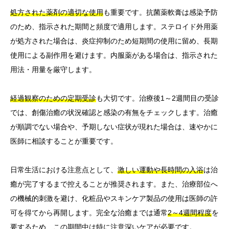
処方された薬剤の適切な使用
も重要です。抗菌薬軟膏は感染予防
のため、指示された期間と頻度で適用します。ステロイド外用薬
が処方された場合は、炎症抑制のため短期間の使用に留め、長期
使用による副作用を避けます。内服薬がある場合は、指示された
用法・用量を厳守します。
経過観察のための定期受診
も大切です。治療後1～2週間目の受診
では、創傷治癒の状況確認と感染の有無をチェックします。治癒
が順調でない場合や、予期しない症状が現れた場合は、速やかに
医師に相談することが重要です。
日常生活における注意点として、
激しい運動や長時間の入浴
は治
癒が完了するまで控えることが推奨されます。また、治療部位へ
の機械的刺激を避け、化粧品やスキンケア製品の使用は医師の許
可を得てから再開します。完全な治癒までは通常
2～4週間程度
を
要するため、この期間中は特に注意深いケアが必要です。