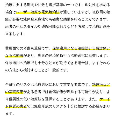
治療に要する期間や回数も選択基準の一つです。即効性を求める
場合は
レーザー治療や電気焼灼法
が適していますが、複数回の治
療が必要な液体窒素療法でも確実な効果を得ることができます。
患者の生活スタイルや通院可能な頻度なども考慮して治療計画を
立案します。
費用面での考慮も重要です。
保険適用となる治療法と自費診療と
なる治療法
があり、患者の経済的負担も治療選択に影響します。
保険適用の治療でも十分な効果が期待できる場合は、まずそれら
の方法から検討することが一般的です。
合併症のリスクも治療選択において重要な要素です。
糖尿病など
の基礎疾患
がある患者では創傷治癒が遅延する可能性があり、よ
り侵襲性の低い治療法を選択することがあります。また、
ケロイ
ド体質の患者
では瘢痕形成のリスクを十分に検討する必要があり
ます。