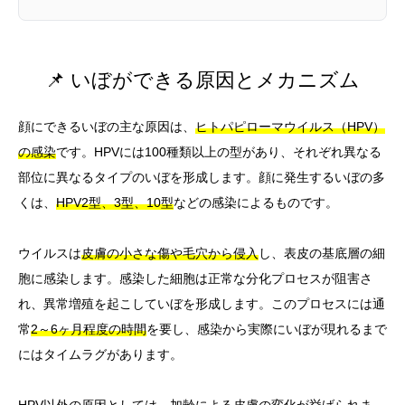
📌 いぼができる原因とメカニズム
顔にできるいぼの主な原因は、
ヒトパピローマウイルス（HPV）
の感染
です。HPVには100種類以上の型があり、それぞれ異なる
部位に異なるタイプのいぼを形成します。顔に発生するいぼの多
くは、
HPV2型、3型、10型
などの感染によるものです。
ウイルスは
皮膚の小さな傷や毛穴から侵入
し、表皮の基底層の細
胞に感染します。感染した細胞は正常な分化プロセスが阻害さ
れ、異常増殖を起こしていぼを形成します。このプロセスには通
常
2～6ヶ月程度の時間
を要し、感染から実際にいぼが現れるまで
にはタイムラグがあります。
HPV以外の原因としては、加齢による皮膚の変化が挙げられま