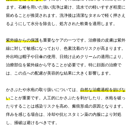
ます。石鹸を用いた強い洗浄は避け、流水での軽いすすぎ程度に
留めることが推奨されます。洗浄後は清潔なタオルで軽く押さえ
るようにして水分を除去し、処方された軟膏を適用します。
紫外線からの保護
も重要なケアの一つです。治療後の皮膚は紫外
線に対して敏感になっており、色素沈着のリスクが高まります。
外出時は帽子や日傘の使用、日焼け止めクリームの適用により、
治療部位を紫外線から守ることが必要です。特に顔面の治療で
は、この点への配慮が美容的な結果に大きく影響します。
かさぶたや水疱の取り扱いについては、
自然な治癒過程を妨げな
い
ことが重要です。人工的にかさぶたを剥がしたり、水疱を破っ
たりすることは感染リスクを高め、瘢痕形成の原因となります。
痒みを感じる場合は、冷却や抗ヒスタミン薬の内服により対処
し、掻破は避けるべきです。