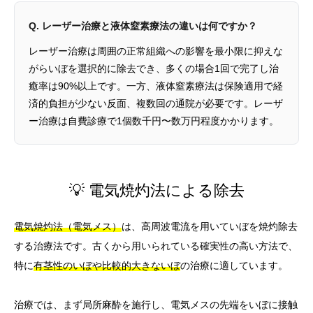
Q. レーザー治療と液体窒素療法の違いは何ですか？
レーザー治療は周囲の正常組織への影響を最小限に抑えな
がらいぼを選択的に除去でき、多くの場合1回で完了し治
癒率は90%以上です。一方、液体窒素療法は保険適用で経
済的負担が少ない反面、複数回の通院が必要です。レーザ
ー治療は自費診療で1個数千円〜数万円程度かかります。
💡 電気焼灼法による除去
電気焼灼法（電気メス）
は、高周波電流を用いていぼを焼灼除去
する治療法です。古くから用いられている確実性の高い方法で、
特に
有茎性のいぼや比較的大きないぼ
の治療に適しています。
治療では、まず局所麻酔を施行し、電気メスの先端をいぼに接触