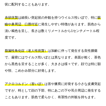
状に配列することもあります。
糸状疣贅
は細長い突起状の外観を持つウイルス性いぼで、特に
眼
瞼や鼻周辺、口唇付近
に発生しやすい特徴があります。肌色から
淡い褐色を呈し、長さは数ミリメートルから1センチメートル程
度です。
脂漏性角化症（老人性疣贅）
は加齢に伴って発生する良性腫瘍
で、厳密にはウイルス性いぼとは異なります。表面が粗く、茶色
から黒色を呈することが多く、大きさは様々です。顔では特に額
や頬、こめかみ部分に好発します。
アクロコルドン（首いぼ）
は首や腋窩に好発する小さな皮膚突起
ですが、時として顔の下部、特にあごの下や耳介周辺に発生する
こともあります。肌色で柔らかく、有茎性の外観を持ちます。