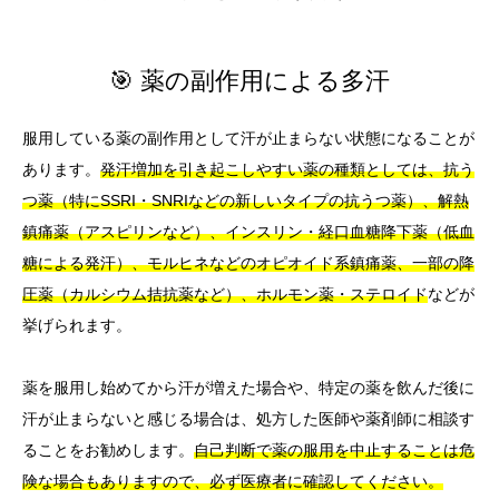
🎯 薬の副作用による多汗
服用している薬の副作用として汗が止まらない状態になることが
あります。
発汗増加を引き起こしやすい薬の種類としては、抗う
つ薬（特にSSRI・SNRIなどの新しいタイプの抗うつ薬）、解熱
鎮痛薬（アスピリンなど）、インスリン・経口血糖降下薬（低血
糖による発汗）、モルヒネなどのオピオイド系鎮痛薬、一部の降
圧薬（カルシウム拮抗薬など）、ホルモン薬・ステロイド
などが
挙げられます。
薬を服用し始めてから汗が増えた場合や、特定の薬を飲んだ後に
汗が止まらないと感じる場合は、処方した医師や薬剤師に相談す
ることをお勧めします。
自己判断で薬の服用を中止することは危
険な場合もありますので、必ず医療者に確認してください。