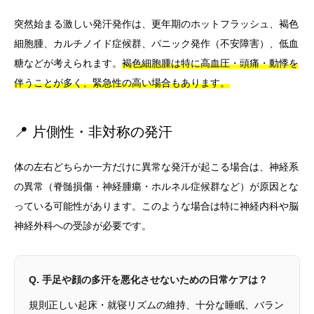
突然始まる激しい発汗発作は、更年期のホットフラッシュ、褐色
細胞腫、カルチノイド症候群、パニック発作（不安障害）、低血
糖などが考えられます。
褐色細胞腫は特に高血圧・頭痛・動悸を
伴うことが多く、緊急性の高い場合もあります。
📍 片側性・非対称の発汗
体の左右どちらか一方だけに異常な発汗が起こる場合は、神経系
の異常（脊髄損傷・神経腫瘍・ホルネル症候群など）が原因とな
っている可能性があります。このような場合は特に神経内科や脳
神経外科への受診が必要です。
Q. 手足や顔の多汗を悪化させないための日常ケアは？
規則正しい起床・就寝リズムの維持、十分な睡眠、バラン