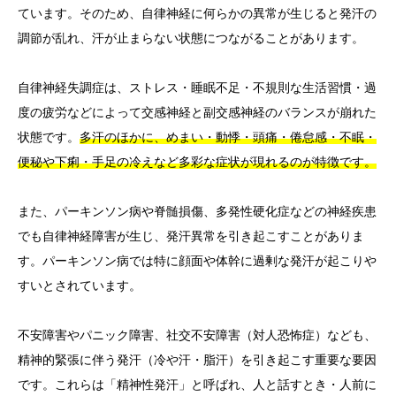
ています。そのため、自律神経に何らかの異常が生じると発汗の
調節が乱れ、汗が止まらない状態につながることがあります。
自律神経失調症は、ストレス・睡眠不足・不規則な生活習慣・過
度の疲労などによって交感神経と副交感神経のバランスが崩れた
状態です。
多汗のほかに、めまい・動悸・頭痛・倦怠感・不眠・
便秘や下痢・手足の冷えなど多彩な症状が現れるのが特徴です。
また、パーキンソン病や脊髄損傷、多発性硬化症などの神経疾患
でも自律神経障害が生じ、発汗異常を引き起こすことがありま
す。パーキンソン病では特に顔面や体幹に過剰な発汗が起こりや
すいとされています。
不安障害やパニック障害、社交不安障害（対人恐怖症）なども、
精神的緊張に伴う発汗（冷や汗・脂汗）を引き起こす重要な要因
です。これらは「精神性発汗」と呼ばれ、人と話すとき・人前に