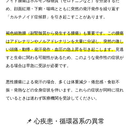
ノイド腫瘍はホルモン様物質（セロトニンなど）を分泌するた
め、顔面紅潮・下痢・喘鳴とともに突然の発汗発作を繰り返す
「カルチノイド症候群」を引き起こすことがあります。
褐色細胞腫（副腎髄質から発生する腫瘍）も重要です。この腫瘍
はアドレナリンやノルアドレナリンを大量に分泌し、突然の激し
い頭痛・動悸・発汗発作・血圧の急上昇を引き起こします。
見逃
すと生命に関わる可能性があるため、このような発作性の症状が
ある場合は早急に受診が必要です。
悪性腫瘍による発汗の場合、多くは体重減少・倦怠感・食欲不
振・発熱などの全身症状を伴います。これらの症状が同時に現れ
ているときは迷わず医療機関を受診してください。
📌 心疾患・循環器系の異常