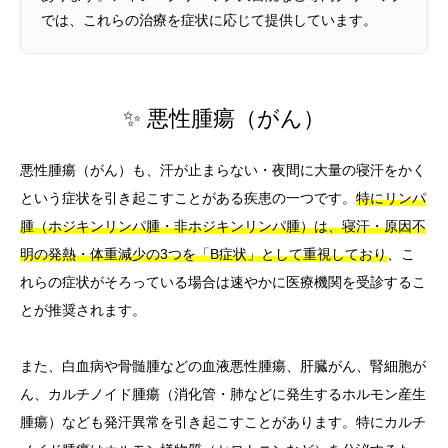
では、これらの治療を症状に応じて提供しています。
✨ 悪性腫瘍（がん）
悪性腫瘍（がん）も、汗が止まらない・夜間に大量の寝汗をかく
という症状を引き起こすことがある疾患の一つです。
特にリンパ
腫（ホジキンリンパ腫・非ホジキンリンパ腫）は、寝汗・原因不
明の発熱・体重減少の3つを「B症状」として重視しており
、こ
れらの症状がそろっている場合は速やかに医療機関を受診するこ
とが推奨されます。
また、白血病や骨髄腫などの血液悪性腫瘍、肝臓がん、腎細胞が
ん、カルチノイド腫瘍（消化管・肺などに発生するホルモン産生
腫瘍）なども発汗異常を引き起こすことがあります。特にカルチ