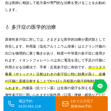
合は医師に相談して処方薬や専門的な治療を受けることをお勧め
します。
💧 多汗症の医学的治療
原発性多汗症に対しては、さまざまな医学的治療が選択肢として
存在します。外用薬（塩化アルミニウム溶液）はエクリン汗腺の
出口を物理的に塞ぐ働きがあり、軽度〜中等度の多汗症に使用さ
れます。イオントフォレーシスは水に電流を流して手足の汗腺に
作用させる治療法で、手掌・足底多汗症に有効です。
ボツリヌス
毒素（ボトックス）注射はわきの多汗症に特に効果が高く、皮膚
の汗腺に直接注射することで6〜12ヶ月程度の発汗抑制効果が得
られます。
内服薬（抗コリン薬）は全身の発汗を抑える薬で、全
身性多汗症に用いられますが副作用（口渇・便秘・眠気など）に
電話予約
1分で入力完了
注意が必要です。最も根本的な治療としては、内視鏡的胸部交感
0120-561-118
簡単Web予約
神経遮断術（ETS）という外科的手術もありますが、手術後に別