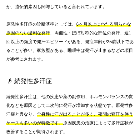
が、遺伝的素因も関与していると言われています。
原発性多汗症の診断基準としては、
6ヶ月以上にわたる明らかな
原因のない過剰な発汗
、両側性・ほぼ対称的な部位の発汗、週1
回以上の頻度で発汗エピソードがある、発症年齢が25歳以下であ
ることが多い、家族歴がある、睡眠中は発汗が止まるなどの項目
が参考にされます。
👴 続発性多汗症
続発性多汗症は、他の疾患や薬の副作用、ホルモンバランスの変
化などを原因として二次的に発汗が増加する状態です。原発性多
汗症と異なり、
全身性に汗が出ることが多く、夜間の寝汗を伴う
ケースも多いのが特徴です。
原因疾患の治療によって多汗症状が
改善することが期待されます。