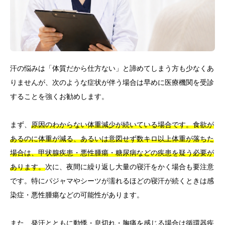
汗の悩みは「体質だから仕方ない」と諦めてしまう方も少なくあ
りませんが、次のような症状が伴う場合は早めに医療機関を受診
することを強くお勧めします。
まず、
原因のわからない体重減少が続いている場合です。食欲が
あるのに体重が減る、あるいは意図せず数キロ以上体重が落ちた
場合は、甲状腺疾患・悪性腫瘍・糖尿病などの疾患を疑う必要が
あります。
次に、夜間に繰り返し大量の寝汗をかく場合も要注意
です。特にパジャマやシーツが濡れるほどの寝汗が続くときは感
染症・悪性腫瘍などの可能性があります。
また、発汗とともに動悸・息切れ・胸痛を感じる場合は循環器疾