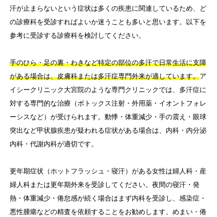
汗が止まらないという症状は多くの疾患に関連しているため、ど
の診療科を受診すればよいか迷うことも多いと思います。以下を
参考に受診する診療科を検討してください。
手のひら・足の裏・わきなど特定の部位の多汗で日常生活に支障
がある場合は、皮膚科または多汗症専門外来が適しています。
ア
イシークリニック大宮院のような専門クリニックでは、多汗症に
対する専門的な治療（ボトックス注射・外用薬・イオントフォレ
ーシスなど）が受けられます。動悸・体重減少・手の震え・眼球
突出など甲状腺疾患が疑われる症状がある場合は、内科・内分泌
内科・代謝内科が適切です。
更年期症状（ホットフラッシュ・寝汗）がある女性は婦人科・産
婦人科または更年期外来を受診してください。夜間の寝汗・発
熱・体重減少・倦怠感が続く場合はまず内科を受診し、感染症・
悪性腫瘍などの精査を依頼することをお勧めします。めまい・倦