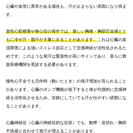
心臓や血管に異常がある場合も、汗が止まらない原因になり得ま
す。
急性心筋梗塞や狭心症の発作では、激しい胸痛・胸部圧迫感とと
もに冷や汗・脂汗が大量に出ることがあります。
これは心臓の血
流障害による強いストレス反応として交感神経が活性化されるた
めです。このような発汗は緊急性が高いサインであり、直ちに救
急医療機関を受診する必要があります。
慢性心不全でも労作時（動いたとき）の発汗増加が見られること
があります。心臓のポンプ機能が低下すると体が代償的に交感神
経を活性化させるため、安静にしていても汗が出やすい状態にな
ることがあります。
心臓神経症（心臓の神経症的な症状）でも、動悸・息切れ・胸部
不快感と合わせて発汗が増えることがあります。