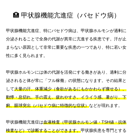
🏥 甲状腺機能亢進症（バセドウ病）
甲状腺機能亢進症、特にバセドウ病は、甲状腺ホルモンが過剰に
分泌されることで全身の代謝が異常に亢進する疾患です。汗が止
まらない原因として非常に重要な疾患の一つであり、特に若い女
性に多く見られます。
甲状腺ホルモンには体の代謝を活発にする働きがあり、過剰に分
泌されると体が常に「フル稼働」の状態になります。その結果と
して
大量の汗、体重減少（食欲があるにもかかわらず痩せる）、
動悸・息切れ、手の震え、疲れやすさ、イライラ感、暑がり、下
痢、眼球突出（バセドウ病に特徴的な症状）
などが現れます。
甲状腺機能亢進症は
血液検査（甲状腺ホルモン値・TSH値・抗体
検査など）で診断することができます。
甲状腺疾患を専門とする