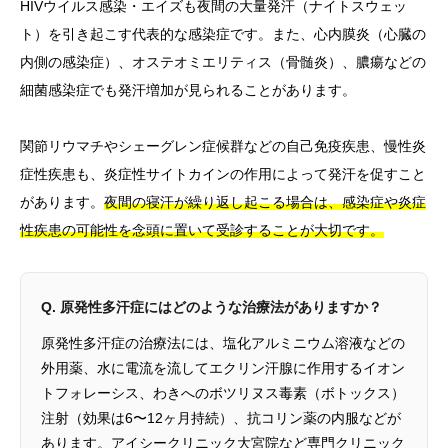
HIVウイルス感染・エイズも夜間の大量発汗（ナイトスウェッ
ト）を引き起こす代表的な感染症です。また、心内膜炎（心臓の
内側の感染症）、オステオミエリティス（骨髄炎）、膿瘍などの
細菌感染症でも発汗増加が見られることがあります。
関節リウマチやシェーグレン症候群などの自己免疫疾患、慢性炎
症性疾患も、炎症性サイトカインの作用によって発汗を促すこと
があります。
夜間の寝汗が繰り返し起こる場合は、感染症や炎症
性疾患の可能性を念頭に置いて受診することが大切です。
Q. 原発性多汗症にはどのような治療法がありますか？
原発性多汗症の治療法には、塩化アルミニウム溶液などの
外用薬、水に電流を流してエクリン汗腺に作用するイオン
トフォレーシス、わきへのボツリヌス毒素（ボトックス）
注射（効果は6〜12ヶ月持続）、抗コリン薬の内服などが
あります。アイシークリニック大宮院など専門クリニック