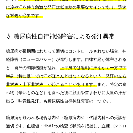
に冷や汗を伴う急激な発汗は低血糖の重要なサインであり、迅速
な対処が必要です。
💧 糖尿病性自律神経障害による発汗異常
糖尿病が長期間にわたって適切にコントロールされない場合、神
経障害（ニューロパシー）が進行します。自律神経が障害される
と、発汗の調節機能が乱れ、
上半身では過剰に汗をかく一方で下
半身（特に足）では汗がほとんど出なくなるという「発汗の左右
非対称・上下非対称」が起こることがあります。
また、特定の食
べ物（辛いものなど）を食べた後に顔面や首まわりに大量の汗が
出る「味覚性発汗」も糖尿病性自律神経障害の一つです。
糖尿病が疑われる場合は内科・糖尿病内科・代謝内科への受診が
適切です。血糖値・HbA1cの検査で状態を把握し、血糖コントロ