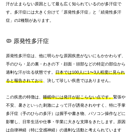
汗が止まらない原因として最も広く知られているのが多汗症で
す。多汗症には大きく分けて「原発性多汗症」と「続発性多汗
症」の2種類があります。
🦠 原発性多汗症
原発性多汗症は、他に明らかな原因疾患がないにもかかわらず、
手のひら・足の裏・わきの下・顔面・頭部などの特定の部位から
過剰な汗が出る状態です。
日本では100人に1〜3人程度に見られ
ると報告されており
、決して珍しい疾患ではありません。
この疾患の特徴は、
睡眠中には発汗が起こらない点です。
緊張や
不安、暑さといった刺激によって汗が誘発されやすく、特に手掌
多汗症（手のひらの多汗）は握手や書き物、パソコン操作などに
影響し、日常生活や仕事・学業に大きな支障をきたします。原因
は自律神経（特に交感神経）の過剰な活動と考えられています