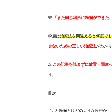
💬
「また同じ場所に粉瘤ができた
粉瘤は
治療法を間違えると何度でも
せないための正しい治療法
がわかり
⚠️
この記事を読まずに放置・間違
う。
目次
📌 粉瘤とはどのような疾患か