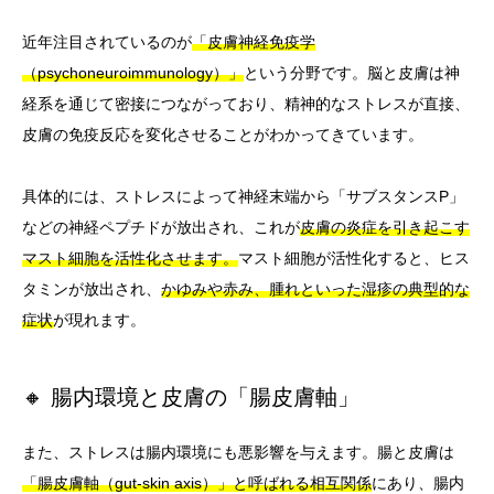
近年注目されているのが
「皮膚神経免疫学
（psychoneuroimmunology）」
という分野です。脳と皮膚は神
経系を通じて密接につながっており、精神的なストレスが直接、
皮膚の免疫反応を変化させることがわかってきています。
具体的には、ストレスによって神経末端から「サブスタンスP」
などの神経ペプチドが放出され、これが
皮膚の炎症を引き起こす
マスト細胞を活性化させます。
マスト細胞が活性化すると、ヒス
タミンが放出され、
かゆみや赤み、腫れといった湿疹の典型的な
症状
が現れます。
🔸 腸内環境と皮膚の「腸皮膚軸」
また、ストレスは腸内環境にも悪影響を与えます。腸と皮膚は
「腸皮膚軸（gut-skin axis）」と呼ばれる相互関係
にあり、腸内