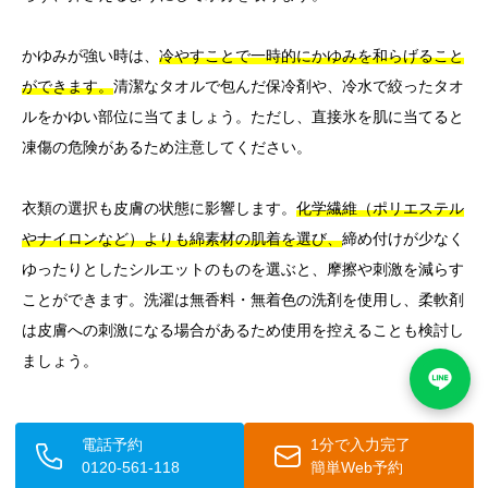
かゆみが強い時は、
冷やすことで一時的にかゆみを和らげること
ができます。
清潔なタオルで包んだ保冷剤や、冷水で絞ったタオ
ルをかゆい部位に当てましょう。ただし、直接氷を肌に当てると
凍傷の危険があるため注意してください。
衣類の選択も皮膚の状態に影響します。
化学繊維（ポリエステル
やナイロンなど）よりも綿素材の肌着を選び、
締め付けが少なく
ゆったりとしたシルエットのものを選ぶと、摩擦や刺激を減らす
ことができます。洗濯は無香料・無着色の洗剤を使用し、柔軟剤
は皮膚への刺激になる場合があるため使用を控えることも検討し
ましょう。
💬 食事と腸内環境のケア
電話予約
1分で入力完了
0120-561-118
簡単Web予約