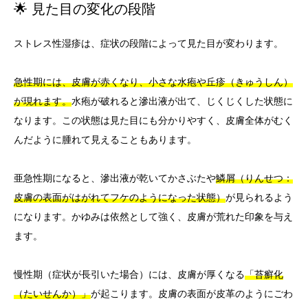
🌟 見た目の変化の段階
ストレス性湿疹は、症状の段階によって見た目が変わります。
急性期には、皮膚が赤くなり、小さな水疱や丘疹（きゅうしん）
が現れます。
水疱が破れると滲出液が出て、じくじくした状態に
なります。この状態は見た目にも分かりやすく、皮膚全体がむく
んだように腫れて見えることもあります。
亜急性期になると、滲出液が乾いてかさぶたや
鱗屑（りんせつ：
皮膚の表面がはがれてフケのようになった状態）
が見られるよう
になります。かゆみは依然として強く、皮膚が荒れた印象を与え
ます。
慢性期（症状が長引いた場合）には、皮膚が厚くなる
「苔癬化
（たいせんか）」
が起こります。皮膚の表面が皮革のようにごわ