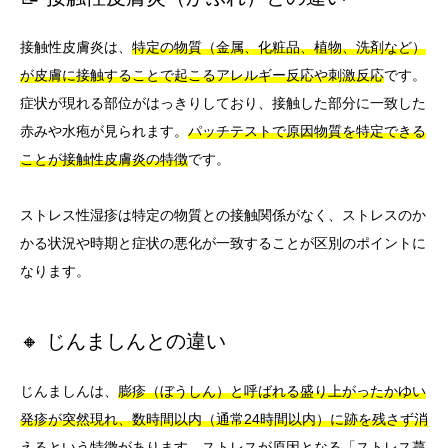
接触性皮膚炎は、
特定の物質（金属、化粧品、植物、洗剤など）
が皮膚に接触することで起こるアレルギー反応や刺激反応
です。
症状が現れる部位がはっきりしており、接触した部分に一致した
赤みや水疱が見られます。
パッチテストで原因物質を特定できる
ことが接触性皮膚炎の特徴
です。
ストレス性湿疹は特定の物質との接触関係がなく、ストレスのか
かる状況や時期と症状の悪化が一致することが区別のポイントに
なります。
🔸 じんましんとの違い
じんましんは、
膨疹（ぼうしん）と呼ばれる盛り上がったかゆい
発疹が突然現れ、数時間以内（通常24時間以内）に跡を残さず消
える
という特徴があります。ストレスが原因となる「ストレス蕁