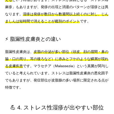
麻疹」もありますが、発疹の出現と消退のパターンが湿疹とは異
なります。
湿疹は発疹が数日から数週間以上続くのに対し、じん
ましんは短時間で消えることが鑑別のポイント
です。
⚡ 脂漏性皮膚炎との違い
脂漏性皮膚炎は、
皮脂の分泌が多い部位（頭皮、顔の眉間・鼻の
脇・口の周り、耳の後ろなど）に赤みとフケのような鱗屑が現れ
る皮膚疾患
です。マラセチア（Malassezia）という真菌が関与し
ていると考えられています。ストレスは脂漏性皮膚炎の悪化因子
でもありますが、発症部位が皮脂腺の多い場所に限定される点が
特徴です。
💪 4. ストレス性湿疹が出やすい部位