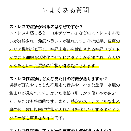
✨ よくある質問
ストレスで湿疹が出るのはなぜですか？
ストレスを感じると「コルチゾール」などのストレスホルモ
ンが分泌され、免疫バランスが乱れます。その結果、
皮膚の
バリア機能が低下し、神経末端から放出される神経ペプチド
がマスト細胞を活性化させてヒスタミンが分泌され、赤みや
かゆみといった湿疹の症状が引き起こされます。
ストレス性湿疹はどんな見た目の特徴がありますか？
境界がぼんやりとした不規則な赤みや、小さな丘疹・水疱の
集まりが見られます。かいた痕跡（引っかき傷）やかさぶ
た、皮むけも特徴的です。また、
特定のストレスフルな出来
事の後、数日以内に症状が現れたり悪化したりするタイミン
グの一致も重要なサイン
です。
ストレス性湿疹はアトピー性皮膚炎と何が違いますか？