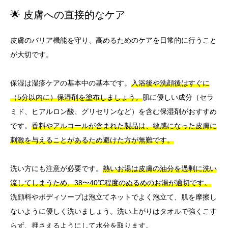
🌟 皮膚への直接的なケア
皮膚のバリア機能を守り、高めるためのケアを日常的に行うこと
が大切です。
保湿は湿疹ケアの基本中の基本です。
入浴後や洗顔後はすぐに
（5分以内に）保湿剤を塗布しましょう。
肌に優しい成分（セラ
ミド、ヒアルロン酸、グリセリンなど）を含む保湿剤がおすすめ
です。
香料やアルコールが含まれた製品は、敏感になった皮膚に
刺激を与えることがあるため避けた方が無難です。
洗い方にも注意が必要です。
熱いお湯は皮膚の油分を過剰に洗い
流してしまうため、38〜40℃程度のぬるめのお湯が適切です。
洗顔料やボディソープは泡立てネットでよく泡立て、肌を摩擦し
ないように優しく洗いましょう。洗い上がりはタオルで強くこす
らず、押さえるようにして水分を取ります。