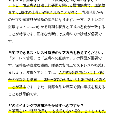
アトピー性皮膚炎は遺伝的要因が関わる慢性疾患で、血液検
査でIgE抗体の上昇が確認されることが多く、
乳幼児期から
の発症や家族歴が診断の参考になります。一方、ストレス性
湿疹はストレスのかかる時期や状況と症状の悪化が一致する
ことが特徴です。正確な判断には皮膚科での診断が必要で
す。
自宅でできるストレス性湿疹のケア方法を教えてください。
「ストレス管理」と「皮膚への直接ケア」の両面が重要で
す。深呼吸や適度な運動、睡眠の質向上でストレスを軽減し
ましょう。皮膚ケアとしては、
入浴後5分以内にセラミド配
合の保湿剤を塗布し、38〜40℃のぬるめのお湯で優しく洗う
ことが基本
です。また、発酵食品や野菜で腸内環境を整える
ことも効果的です。
どのタイミングで皮膚科を受診すべきですか？
市販薬を1〜2週間使用しても改善しない場合、じくじくした