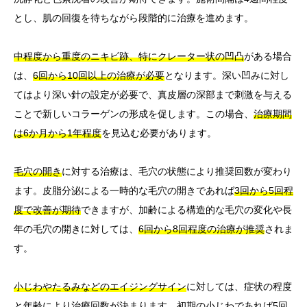
とし、肌の回復を待ちながら段階的に治療を進めます。
中程度から重度のニキビ跡、特にクレーター状の凹凸
がある場合
は、
6回から10回以上の治療が必要
となります。深い凹みに対し
てはより深い針の設定が必要で、真皮層の深部まで刺激を与える
ことで新しいコラーゲンの形成を促します。この場合、
治療期間
は6か月から1年程度
を見込む必要があります。
毛穴の開き
に対する治療は、毛穴の状態により推奨回数が変わり
ます。皮脂分泌による一時的な毛穴の開きであれば
3回から5回程
度で改善が期待
できますが、加齢による構造的な毛穴の変化や長
年の毛穴の開きに対しては、
6回から8回程度の治療が推奨
されま
す。
小じわやたるみなどのエイジングサイン
に対しては、症状の程度
と年齢により治療回数が決まります。初期の小じわであれば
5回