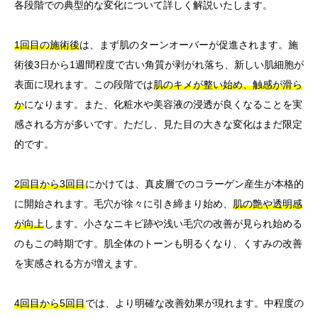
各段階での典型的な変化について詳しく解説いたします。
1回目の施術後
は、まず肌のターンオーバーが促進されます。施
術後3日から1週間程度で古い角質が剥がれ落ち、新しい肌細胞が
表面に現れます。この段階では
肌のキメが整い始め、触感が滑ら
か
になります。また、化粧水や美容液の浸透が良くなることを実
感される方が多いです。ただし、見た目の大きな変化はまだ限定
的です。
2回目から3回目
にかけては、真皮層でのコラーゲン産生が本格的
に開始されます。毛穴が徐々に引き締まり始め、
肌の艶や透明感
が向上
します。小さなニキビ跡や浅い毛穴の改善が見られ始める
のもこの時期です。肌全体のトーンも明るくなり、くすみの改善
を実感される方が増えます。
4回目から5回目
では、より明確な改善効果が現れます。中程度の