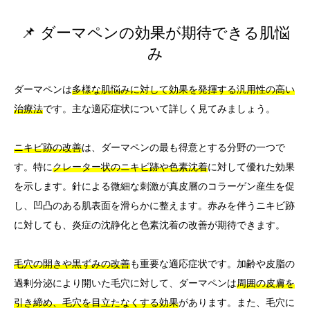
📌 ダーマペンの効果が期待できる肌悩
み
ダーマペンは
多様な肌悩みに対して効果を発揮する汎用性の高い
治療法
です。主な適応症状について詳しく見てみましょう。
ニキビ跡の改善
は、ダーマペンの最も得意とする分野の一つで
す。特に
クレーター状のニキビ跡や色素沈着
に対して優れた効果
を示します。針による微細な刺激が真皮層のコラーゲン産生を促
し、凹凸のある肌表面を滑らかに整えます。赤みを伴うニキビ跡
に対しても、炎症の沈静化と色素沈着の改善が期待できます。
毛穴の開きや黒ずみの改善
も重要な適応症状です。加齢や皮脂の
過剰分泌により開いた毛穴に対して、ダーマペンは
周囲の皮膚を
引き締め、毛穴を目立たなくする効果
があります。また、毛穴に