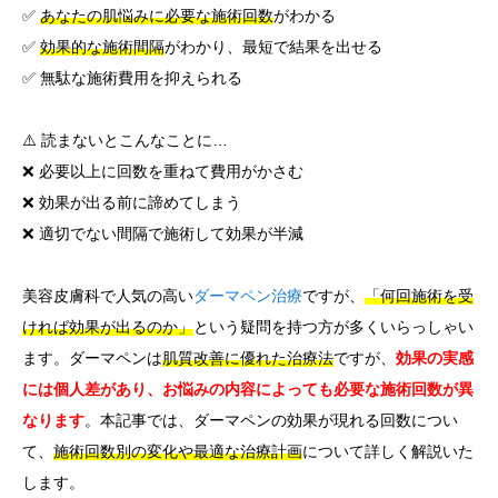
✅
あなたの肌悩みに必要な施術回数
がわかる
✅
効果的な施術間隔
がわかり、最短で結果を出せる
✅ 無駄な施術費用を抑えられる
⚠️ 読まないとこんなことに…
❌ 必要以上に回数を重ねて費用がかさむ
❌ 効果が出る前に諦めてしまう
❌ 適切でない間隔で施術して効果が半減
美容皮膚科で人気の高い
ダーマペン治療
ですが、
「何回施術を受
ければ効果が出るのか」
という疑問を持つ方が多くいらっしゃい
ます。ダーマペンは
肌質改善に優れた治療法
ですが、
効果の実感
には個人差があり、お悩みの内容によっても必要な施術回数が異
なります
。本記事では、ダーマペンの効果が現れる回数につい
て、
施術回数別の変化や最適な治療計画
について詳しく解説いた
します。