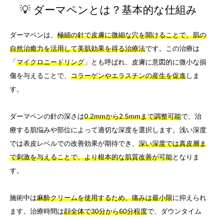
💡 ダーマペンとは？基本的な仕組み
ダーマペンは、
極細の針で皮膚に微細な穴を開けることで、肌の
自然治癒力を活用して美肌効果を得る治療法
です。この治療は
「
マイクロニードリング
」とも呼ばれ、皮膚に意図的に微小な損
傷を与えることで、
コラーゲンやエラスチンの産生を促進
しま
す。
ダーマペンの針の深さは
0.2mmから2.5mmまで調整可能
で、治
療する肌悩みや部位によって適切な深度を選択します。浅い深度
では表皮レベルでの改善効果が期待でき、
深い深度では真皮層ま
で刺激を与えることで、より根本的な肌質改善が可能
となりま
す。
施術中は
麻酔クリームを使用するため、痛みは最小限
に抑えられ
ます。治療時間は
顔全体で30分から60分程度
で、ダウンタイム