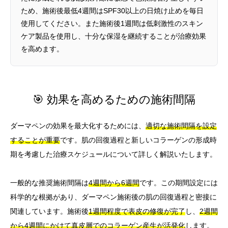
ため、施術後最低4週間はSPF30以上の日焼け止めを毎日
使用してください。また施術後1週間は低刺激性のスキン
ケア製品を使用し、十分な保湿を継続することが治療効果
を高めます。
🎯 効果を高めるための施術間隔
ダーマペンの効果を最大化するためには、
適切な施術間隔を設定
することが重要
です。肌の回復過程と新しいコラーゲンの形成時
期を考慮した治療スケジュールについて詳しく解説いたします。
一般的な推奨施術間隔は
4週間から6週間
です。この期間設定には
科学的な根拠があり、ダーマペン施術後の肌の回復過程と密接に
関連しています。施術後
1週間程度で表皮の修復が完了
し、
2週間
から4週間にかけて真皮層でのコラーゲン産生が活発化
します。