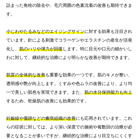
詰まった角栓の除去や、毛穴周囲の色素沈着の改善も期待できま
す。
小じわやたるみなどのエイジングサイン
に対する効果も注目され
ています。針による刺激でコラーゲンやエラスチンの産生が活発
化し、
肌のハリや弾力が回復
します。特に目元や口元の細かいし
わに対して、継続的な治療により明らかな改善が期待できます。
肌質の全体的な改善
も重要な効果の一つです。肌のキメが整い、
透明感や艶が向上します。くすみや色ムラの改善により、より均
一で美しい肌色を実現できます。また、
肌の水分保持能力も向上
するため、乾燥肌の改善にも効果的です。
妊娠線や傷跡などの瘢痕組織の改善
にも応用されています。これ
らの症状に対しては、より深い深度での施術や複数回の治療が必
要となることが多いですが、継続的な治療により目立ちにくくす