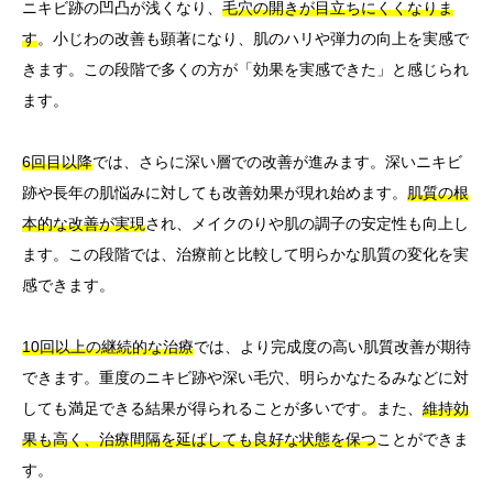
ニキビ跡の凹凸が浅くなり、
毛穴の開きが目立ちにくくなりま
す
。小じわの改善も顕著になり、肌のハリや弾力の向上を実感で
きます。この段階で多くの方が「効果を実感できた」と感じられ
ます。
6回目以降
では、さらに深い層での改善が進みます。深いニキビ
跡や長年の肌悩みに対しても改善効果が現れ始めます。
肌質の根
本的な改善が実現
され、メイクのりや肌の調子の安定性も向上し
ます。この段階では、治療前と比較して明らかな肌質の変化を実
感できます。
10回以上の継続的な治療
では、より完成度の高い肌質改善が期待
できます。重度のニキビ跡や深い毛穴、明らかなたるみなどに対
しても満足できる結果が得られることが多いです。また、
維持効
果も高く、治療間隔を延ばしても良好な状態を保つ
ことができま
す。