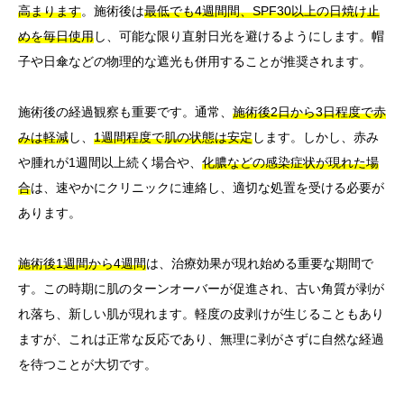
高まります
。施術後は
最低でも4週間間、SPF30以上の日焼け止
めを毎日使用
し、可能な限り直射日光を避けるようにします。帽
子や日傘などの物理的な遮光も併用することが推奨されます。
施術後の経過観察も重要です。通常、
施術後2日から3日程度で赤
みは軽減
し、
1週間程度で肌の状態は安定
します。しかし、赤み
や腫れが1週間以上続く場合や、
化膿などの感染症状が現れた場
合
は、速やかにクリニックに連絡し、適切な処置を受ける必要が
あります。
施術後1週間から4週間
は、治療効果が現れ始める重要な期間で
す。この時期に肌のターンオーバーが促進され、古い角質が剥が
れ落ち、新しい肌が現れます。軽度の皮剥けが生じることもあり
ますが、これは正常な反応であり、無理に剥がさずに自然な経過
を待つことが大切です。