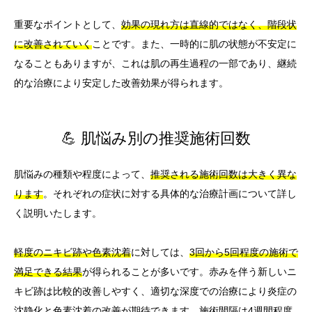
重要なポイントとして、
効果の現れ方は直線的ではなく、階段状
に改善されていく
ことです。また、一時的に肌の状態が不安定に
なることもありますが、これは肌の再生過程の一部であり、継続
的な治療により安定した改善効果が得られます。
💪 肌悩み別の推奨施術回数
肌悩みの種類や程度によって、
推奨される施術回数は大きく異な
ります
。それぞれの症状に対する具体的な治療計画について詳し
く説明いたします。
軽度のニキビ跡や色素沈着
に対しては、
3回から5回程度の施術で
満足できる結果
が得られることが多いです。赤みを伴う新しいニ
キビ跡は比較的改善しやすく、適切な深度での治療により炎症の
沈静化と色素沈着の改善が期待できます。施術間隔は4週間程度