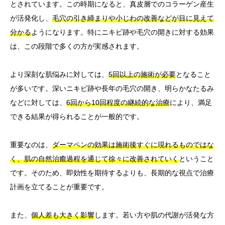
とされています。この時期になると、真皮層でのコラーゲン産生
が活発化し、
毛穴の引き締まりや小じわの改善などが目に見えて
分かる
ようになります。特にニキビ跡や毛穴の開きに対する効果
は、この段階で多くの方が実感されます。
より深刻な肌悩みに対しては、
5回以上の施術が必要
となること
が多いです。深いニキビ跡や長年の毛穴の開き、明らかなたるみ
などに対しては、
6回から10回程度の継続的な治療
により、満足
できる結果が得られることが一般的です。
重要なのは、
ダーマペンの効果は施術後すぐに現れるものではな
く、肌の自然治癒過程を通じて徐々に改善されていく
ということ
です。そのため、即効性を期待するよりも、長期的な視点で治療
計画を立てることが重要です。
また、
個人差も大きく影響
します。若い方や肌の代謝が活発な方