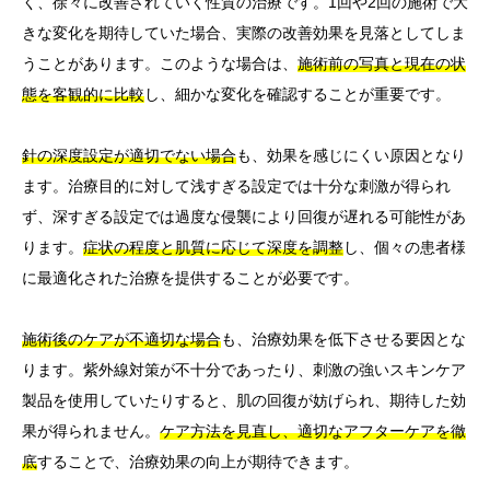
く、徐々に改善されていく性質の治療です。1回や2回の施術で大
きな変化を期待していた場合、実際の改善効果を見落としてしま
うことがあります。このような場合は、
施術前の写真と現在の状
態を客観的に比較
し、細かな変化を確認することが重要です。
針の深度設定が適切でない場合
も、効果を感じにくい原因となり
ます。治療目的に対して浅すぎる設定では十分な刺激が得られ
ず、深すぎる設定では過度な侵襲により回復が遅れる可能性があ
ります。
症状の程度と肌質に応じて深度を調整
し、個々の患者様
に最適化された治療を提供することが必要です。
施術後のケアが不適切な場合
も、治療効果を低下させる要因とな
ります。紫外線対策が不十分であったり、刺激の強いスキンケア
製品を使用していたりすると、肌の回復が妨げられ、期待した効
果が得られません。
ケア方法を見直し、適切なアフターケアを徹
底
することで、治療効果の向上が期待できます。