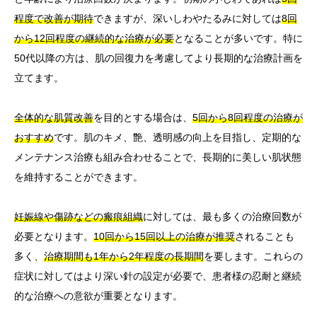
程度で改善が期待
できますが、深いしわやたるみに対しては
8回
から12回程度の継続的な治療が必要
となることが多いです。特に
50代以降の方は、肌の回復力を考慮してより長期的な治療計画を
立てます。
全体的な肌質改善
を目的とする場合は、
5回から8回程度の治療が
おすすめ
です。肌のキメ、艶、透明感の向上を目指し、定期的な
メンテナンス治療も組み合わせることで、長期的に美しい肌状態
を維持することができます。
妊娠線や傷跡などの瘢痕組織
に対しては、最も多くの治療回数が
必要となります。
10回から15回以上の治療が推奨
されることも
多く、
治療期間も1年から2年程度の長期間
を要します。これらの
症状に対してはより深い針の設定が必要で、患者様の忍耐と継続
的な治療への意欲が重要となります。