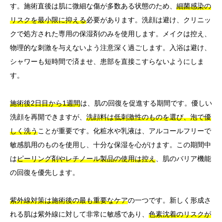
す。施術直後は肌に微細な傷が多数ある状態のため、
細菌感染の
リスクを最小限に抑える
必要があります。洗顔は避け、クリニッ
クで処方された専用の保湿剤のみを使用します。メイクは控え、
物理的な刺激を与えないよう注意深く過ごします。入浴は避け、
シャワーも短時間で済ませ、患部を直接こすらないようにしま
す。
施術後2日目から1週間
は、肌の回復を促進する期間です。優しい
洗顔を再開できますが、
洗顔料は低刺激性のものを選び、泡で優
しく洗う
ことが重要です。化粧水や乳液は、アルコールフリーで
敏感肌用のものを使用し、十分な保湿を心がけます。この期間中
は
ピーリング剤やレチノール製品の使用は控え
、肌のバリア機能
の回復を優先します。
紫外線対策は施術後の最も重要なケア
の一つです。新しく形成さ
れる肌は紫外線に対して非常に敏感であり、
色素沈着のリスクが