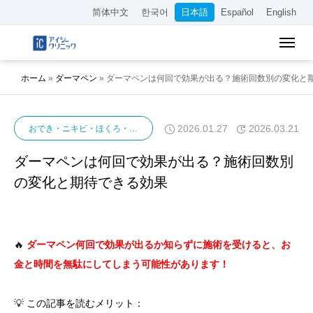
简体中文
한국어
日本語
Español
English
ホーム
»
ダーマペン
»
ダーマペンは何回で効果が出る？施術回数別の変化と
2026.01.27
2026.03.21
おでき・ニキビ・ほくろ・イボ
ダーマペン
ダーマペンは何回で効果が出る？施術回数別
の変化と期待できる効果
🔥
ダーマペン何回で効果が出るか知らずに施術を受けると、お
金と時間を無駄にしてしまう可能性があります！
💡 この記事を読むメリット：