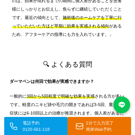
のは、効果が現れるまでの期間に個人差があることを患者
様にしっかりとお伝えし、焦らずに継続していただくこと
です。最近の傾向として、
施術後のホームケアを丁寧に行
っていただいた方ほど早期に効果を実感される傾向
がある
ため、アフターケアの指導にも力を入れています。」
🔍 よくある質問
ダーマペンは何回で効果が実感できますか？
一般的に
3回から5回程度で明確な効果を実感
される方が多い
です。軽度のニキビ跡や毛穴の開きであれば3-5回、重度の
症状には6-10回以上の治療が推奨されます。個人差があるた
め、専門医と相談しながら最適な治療計画を立てることが重
電話予約
1分で入力完了
0120-561-118
簡単Web予約
要です。