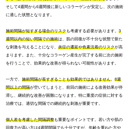
そして4週間から6週間後に新しいコラーゲンが安定し、次の施術
に適した状態となります。
施術間隔が短すぎる場合のリスク
も考慮する必要があります。
3
週間以内の短い間隔での施術
は、肌の回復が不十分な状態で新た
な刺激を与えることになり、
炎症の遷延や色素沈着のリスク
が高
まります。また、十分なコラーゲン産生が完了する前に次の施術
を行うことで、効果的な改善が得られない可能性があります。
一方で、
施術間隔が長すぎることも効果的ではありません
。
8週
間以上の間隔
が空いてしまうと、前回の施術による改善効果が停
滞し、継続的な改善が困難になります。特に重度の症状に対する
治療では、適切な間隔での継続的な刺激が重要です。
個人差を考慮した間隔調整
も重要なポイントです。若い方や肌の
回復力が高い方は4週間間隔でも十分ですが、年齢を重ねた方や