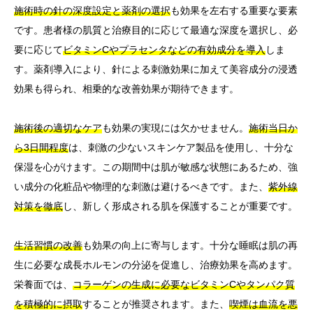
施術時の針の深度設定と薬剤の選択
も効果を左右する重要な要素
です。患者様の肌質と治療目的に応じて最適な深度を選択し、必
要に応じて
ビタミンCやプラセンタなどの有効成分を導入
しま
す。薬剤導入により、針による刺激効果に加えて美容成分の浸透
効果も得られ、相乗的な改善効果が期待できます。
施術後の適切なケア
も効果の実現には欠かせません。
施術当日か
ら3日間程度
は、刺激の少ないスキンケア製品を使用し、十分な
保湿を心がけます。この期間中は肌が敏感な状態にあるため、強
い成分の化粧品や物理的な刺激は避けるべきです。また、
紫外線
対策を徹底
し、新しく形成される肌を保護することが重要です。
生活習慣の改善
も効果の向上に寄与します。十分な睡眠は肌の再
生に必要な成長ホルモンの分泌を促進し、治療効果を高めます。
栄養面では、
コラーゲンの生成に必要なビタミンCやタンパク質
を積極的に摂取
することが推奨されます。また、
喫煙は血流を悪