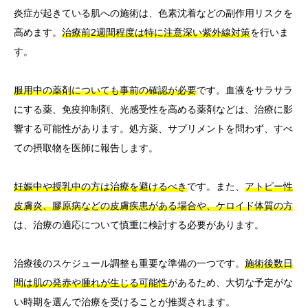
炎症が起きている肌への施術は、色素沈着などの副作用リスクを
高めます。
治療前2週間程度は特に注意深い紫外線対策
を行いま
す。
服用中の薬剤についても事前の確認が必要
です。血液をサラサラ
にする薬、免疫抑制剤、光感受性を高める薬剤などは、治療に影
響する可能性があります。処方薬、サプリメントを問わず、すべ
ての摂取物を医師に報告します。
妊娠中や授乳中の方は治療を避けるべき
です。また、
アトピー性
皮膚炎、膠原病などの皮膚疾患がある場合や、ケロイド体質の方
は、治療の適応について慎重に検討する必要があります。
治療後のスケジュール調整も重要な準備の一つです。
施術後数日
間は肌の発赤や腫れが生じる可能性
があるため、大切な予定がな
い時期を選んで治療を受けることが推奨されます。