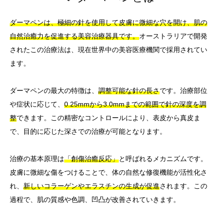
ダーマペンは、極細の針を使用して皮膚に微細な穴を開け、肌の
自然治癒力を促進する美容治療器具です。
オーストラリアで開発
されたこの治療法は、現在世界中の美容医療機関で採用されてい
ます。
ダーマペンの最大の特徴は、
調整可能な針の長さ
です。治療部位
や症状に応じて、
0.25mmから3.0mmまでの範囲で針の深度を調
整
できます。この精密なコントロールにより、表皮から真皮ま
で、目的に応じた深さでの治療が可能となります。
治療の基本原理は
「創傷治癒反応」
と呼ばれるメカニズムです。
皮膚に微細な傷をつけることで、体の自然な修復機能が活性化さ
れ、
新しいコラーゲンやエラスチンの生成が促進
されます。この
過程で、肌の質感や色調、凹凸が改善されていきます。