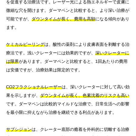
を促進する治療法です。レーザー光による熱エネルギーで皮膚に
微細な穴を開けます。ダーマペンと比較すると、より深い治療が
可能ですが、
ダウンタイムが長く、費用も高額
になる傾向があり
ます。
ケミカルピーリング
は、酸性の薬剤により皮膚表面を剥離する治
療法です。浅いクレーターには効果的ですが、
深いクレーターに
は限界
があります。ダーマペンと比較すると、1回あたりの費用
は安価ですが、治療効果は限定的です。
CO2フラクショナルレーザー
は、深いクレーターに対して高い効
果を示しますが、
ダウンタイムが長く、色素沈着のリスクも高い
です。ダーマペンは比較的マイルドな治療で、日常生活への影響
を最小限に抑えながら治療を継続できる利点があります。
サブシジョン
は、クレーター底部の癒着を外科的に切離する治療