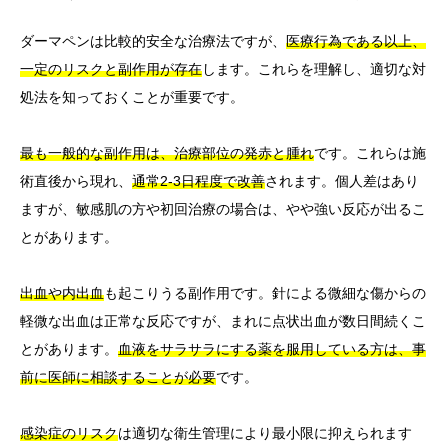
ダーマペンは比較的安全な治療法ですが、
医療行為である以上、
一定のリスクと副作用が存在
します。これらを理解し、適切な対
処法を知っておくことが重要です。
最も一般的な副作用は、治療部位の発赤と腫れ
です。これらは施
術直後から現れ、
通常2-3日程度で改善
されます。個人差はあり
ますが、敏感肌の方や初回治療の場合は、やや強い反応が出るこ
とがあります。
出血や内出血
も起こりうる副作用です。針による微細な傷からの
軽微な出血は正常な反応ですが、まれに点状出血が数日間続くこ
とがあります。
血液をサラサラにする薬を服用している方は、事
前に医師に相談することが必要
です。
感染症のリスク
は適切な衛生管理により最小限に抑えられます