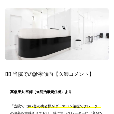
👨‍⚕️ 当院での診療傾向【医師コメント】
高桑康太 医師（当院治療責任者）より
「当院では
約7割の患者様がダーマペン治療でクレーター
の改善を実感
されており、特に
浅いクレーターには良好な