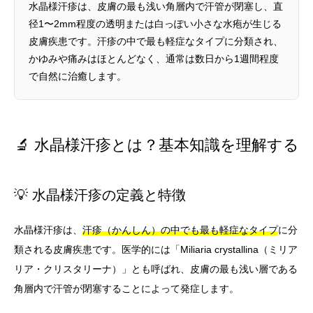
水晶様汗疹は、皮膚の最も浅い角層内で汗管が閉塞し、直
径1〜2mm程度の透明または白っぽい小さな水疱が生じる
皮膚疾患です。汗疹の中で最も軽症なタイプに分類され、
かゆみや痛みはほとんどなく、通常は数日から1週間程度
で自然に治癒します。
🔬 水晶様汗疹とは？基本知識を理解する
💡 水晶様汗疹の定義と特徴
水晶様汗疹は、
汗疹（かんしん）の中でも最も軽症なタイプ
に分
類される皮膚疾患です。医学的には「Miliaria crystallina（ミリア
リア・クリスタリーナ）」とも呼ばれ、皮膚の最も浅い層である
角層内で汗管が閉塞することによって発症します。