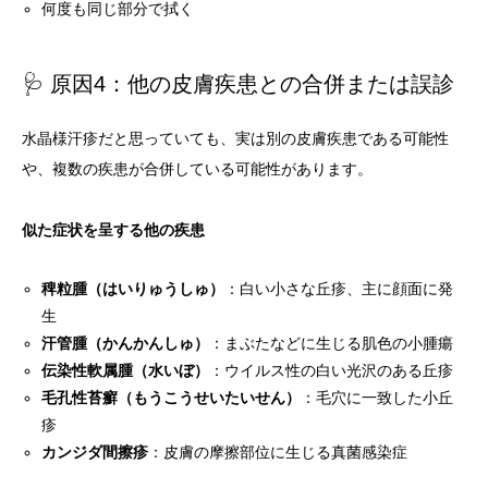
何度も同じ部分で拭く
🩺 原因4：他の皮膚疾患との合併または誤診
水晶様汗疹だと思っていても、実は別の皮膚疾患である可能性
や、複数の疾患が合併している可能性があります。
似た症状を呈する他の疾患
稗粒腫（はいりゅうしゅ）
：白い小さな丘疹、主に顔面に発
生
汗管腫（かんかんしゅ）
：まぶたなどに生じる肌色の小腫瘍
伝染性軟属腫（水いぼ）
：ウイルス性の白い光沢のある丘疹
毛孔性苔癬（もうこうせいたいせん）
：毛穴に一致した小丘
疹
カンジダ間擦疹
：皮膚の摩擦部位に生じる真菌感染症