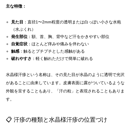
主な特徴：
見た目
：直径1〜2mm程度の透明または白っぽい小さな水疱
（水ぶくれ）
発生部位
：額、首、胸、背中など汗をかきやすい部位
自覚症状
：ほとんど痒みや痛みを伴わない
触感
：触るとプチプチとした感触がある
破れやすさ
：軽く触れただけで簡単に破れる
水晶様汗疹という名称は、その見た目が水晶のように透明で光沢
があることに由来しています。皮膚表面に露がついているような
外観を呈することもあり、「汗の粒」と表現されることもありま
す。
📋 汗疹の種類と水晶様汗疹の位置づけ