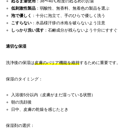
ぬるま湯使用
：38〜40℃程度のぬるめのお湯
低刺激性製品
：弱酸性、無香料、無着色の製品を選ぶ
泡で優しく
：十分に泡立て、手のひらで優しく洗う
こすらない
：水晶様汗疹の水疱を破らないよう注意
しっかり洗い流す
：石鹸成分が残らないよう十分にすすぐ
適切な保湿
洗浄後の保湿は
皮膚のバリア機能を維持
するために重要です。
保湿のタイミング：
入浴後5分以内（皮膚がまだ湿っている状態）
朝の洗顔後
日中、皮膚の乾燥を感じたとき
保湿剤の選択：