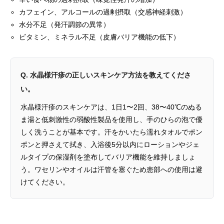
カフェイン、アルコールの過剰摂取（交感神経刺激）
水分不足（発汗調節の異常）
ビタミン、ミネラル不足（皮膚バリア機能の低下）
Q. 水晶様汗疹の正しいスキンケア方法を教えてくださ
い。
水晶様汗疹のスキンケアは、1日1〜2回、38〜40℃のぬる
ま湯と低刺激性の弱酸性製品を使用し、手のひらの泡で優
しく洗うことが基本です。汗をかいたら濡れタオルでポン
ポンと押さえて拭き、入浴後5分以内にローションやジェ
ルタイプの保湿剤を塗布してバリア機能を維持しましょ
う。ワセリンやオイルは汗管を塞ぐため患部への使用は避
けてください。