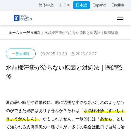
简体中文
한국어
日本語
Español
English
ホーム
»
一般皮膚科
»
水晶様汗疹が治らない原因と対処法｜医師監修
2025.10.30
2026.02.27
一般皮膚科
水晶様汗疹が治らない原因と対処法｜医師監
修
夏の暑い時期や運動後に、肌に透明な小さな水ぶくれのようなも
のができた経験はありませんか？それは「
水晶様汗疹（すいしょ
うようかんしん）
」かもしれません。一般的には「
あせも
」とし
て知られる皮膚疾患の一種ですが、多くの場合は数日で自然に治