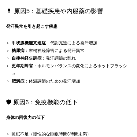
💊 原因5：基礎疾患や内服薬の影響
発汗異常を引き起こす疾患
甲状腺機能亢進症
：代謝亢進による発汗増加
糖尿病
：末梢神経障害による発汗異常
自律神経失調症
：発汗調節の乱れ
更年期障害
：ホルモンバランスの変化によるホットフラッシ
ュ
肥満症
：体温調節のための発汗増加
🛡️ 原因6：免疫機能の低下
身体の回復力の低下
睡眠不足（慢性的な睡眠時間6時間未満）