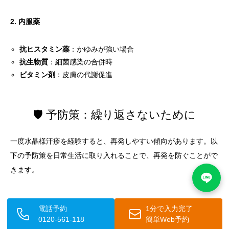
2. 内服薬
抗ヒスタミン薬
：かゆみが強い場合
抗生物質
：細菌感染の合併時
ビタミン剤
：皮膚の代謝促進
🛡️ 予防策：繰り返さないために
一度水晶様汗疹を経験すると、再発しやすい傾向があります。以
下の予防策を日常生活に取り入れることで、再発を防ぐことがで
きます。
📅 日常的な予防習慣
電話予約
1分で入力完了
0120-561-118
簡単Web予約