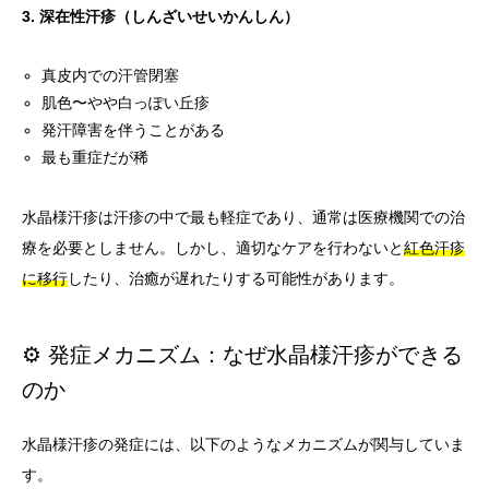
3. 深在性汗疹（しんざいせいかんしん）
真皮内での汗管閉塞
肌色〜やや白っぽい丘疹
発汗障害を伴うことがある
最も重症だが稀
水晶様汗疹は汗疹の中で最も軽症であり、通常は医療機関での治
療を必要としません。しかし、適切なケアを行わないと
紅色汗疹
に移行
したり、治癒が遅れたりする可能性があります。
⚙️ 発症メカニズム：なぜ水晶様汗疹ができる
のか
水晶様汗疹の発症には、以下のようなメカニズムが関与していま
す。