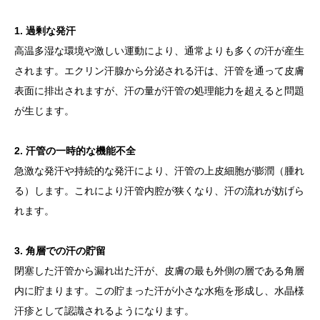
1. 過剰な発汗
高温多湿な環境や激しい運動により、通常よりも多くの汗が産生
されます。エクリン汗腺から分泌される汗は、汗管を通って皮膚
表面に排出されますが、汗の量が汗管の処理能力を超えると問題
が生じます。
2. 汗管の一時的な機能不全
急激な発汗や持続的な発汗により、汗管の上皮細胞が膨潤（腫れ
る）します。これにより汗管内腔が狭くなり、汗の流れが妨げら
れます。
3. 角層での汗の貯留
閉塞した汗管から漏れ出た汗が、皮膚の最も外側の層である角層
内に貯まります。この貯まった汗が小さな水疱を形成し、水晶様
汗疹として認識されるようになります。