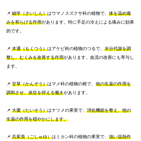
📌
細辛（さいしん）
はウマノスズクサ科の植物で、
体を温め痛
みを和らげる作用
があります。特に手足の冷えによる痛みに効果
的です。
📌
木通（もくつう）
はアケビ科の植物のつるで、
水分代謝を調
整し、むくみを改善する作用
があります。血流の改善にも寄与し
ます。
📌
甘草（かんぞう）
はマメ科の植物の根で、
他の生薬の作用を
調和させ、炎症を抑える働き
があります。
📌
大棗（たいそう）
はナツメの果実で、
消化機能を整え、他の
生薬の作用を穏やかにします。
📌
呉茱萸（ごしゅゆ）
はミカン科の植物の果実で、
強い温熱作