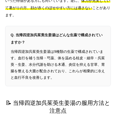
いった特徴がある方にも向いています。逆に、
体力が充実してい
て暑がりの方、顔が赤くのぼせやすい方には適さない
ことがあり
ます。
Q. 当帰四逆加呉茱萸生姜湯はどんな生薬で構成されてい
ますか？
当帰四逆加呉茱萸生姜湯は9種類の生薬で構成されていま
す。血行を補う当帰・芍薬、体を温める桂皮・細辛・呉茱
萸・生姜、水分代謝を助ける木通、炎症を抑える甘草、胃
腸を整える大棗が配合されており、これらが相乗的に冷え
と血行不良を改善します。
📝 当帰四逆加呉茱萸生姜湯の服用方法と
注意点