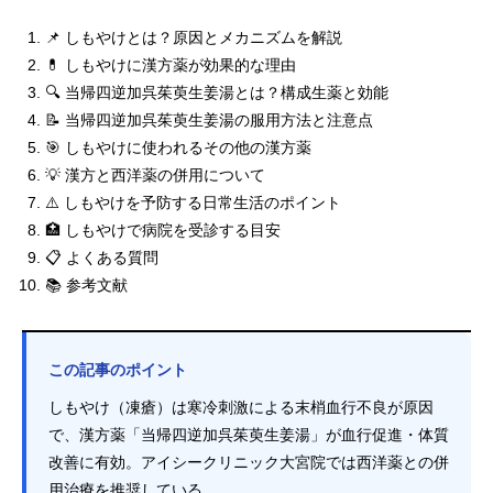
📌 しもやけとは？原因とメカニズムを解説
💊 しもやけに漢方薬が効果的な理由
🔍 当帰四逆加呉茱萸生姜湯とは？構成生薬と効能
📝 当帰四逆加呉茱萸生姜湯の服用方法と注意点
🎯 しもやけに使われるその他の漢方薬
💡 漢方と西洋薬の併用について
⚠️ しもやけを予防する日常生活のポイント
🏥 しもやけで病院を受診する目安
📋 よくある質問
📚 参考文献
この記事のポイント
しもやけ（凍瘡）は寒冷刺激による末梢血行不良が原因
で、漢方薬「当帰四逆加呉茱萸生姜湯」が血行促進・体質
改善に有効。アイシークリニック大宮院では西洋薬との併
用治療を推奨している。