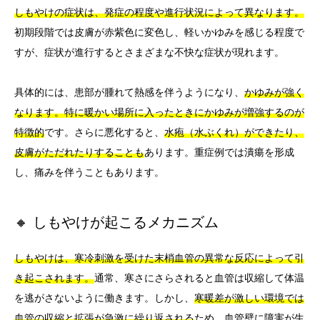
しもやけの症状は、発症の程度や進行状況によって異なります。
初期段階では皮膚が赤紫色に変色し、軽いかゆみを感じる程度で
すが、症状が進行するとさまざまな不快な症状が現れます。
具体的には、患部が腫れて熱感を伴うようになり、
かゆみが強く
なります。特に暖かい場所に入ったときにかゆみが増強するのが
特徴的
です。さらに悪化すると、
水疱（水ぶくれ）ができたり、
皮膚がただれたりすることも
あります。重症例では潰瘍を形成
し、痛みを伴うこともあります。
🔸 しもやけが起こるメカニズム
しもやけは、寒冷刺激を受けた末梢血管の異常な反応によって引
き起こされます。
通常、寒さにさらされると血管は収縮して体温
を逃がさないように働きます。しかし、
寒暖差が激しい環境では
血管の収縮と拡張が急激に繰り返される
ため、血管壁に障害が生