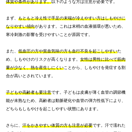
体質や条件があります。
以下のような方は注意が必要です。
まず、
もともと冷え性で手足の末端が冷えやすい方はしもやけに
なりやすい傾向
があります。これは末梢の血液循環が悪いため、
寒冷刺激の影響を受けやすいことが原因です。
また、
低血圧の方や貧血気味の方も血行不良を起こしやすい
た
め、しもやけのリスクが高くなります。
女性は男性に比べて筋肉
量が少なく、熱を産生しにくい
ことから、しもやけを発症する割
合が高いとされています。
子どもや高齢者も要注意
です。子どもは皮膚が薄く血管の調節機
能が未熟なため、高齢者は動脈硬化や血管の弾力性低下により、
どちらもしもやけを起こしやすい状態にあります。
さらに、
汗をかきやすい体質の方も注意が必要
です。汗で濡れた