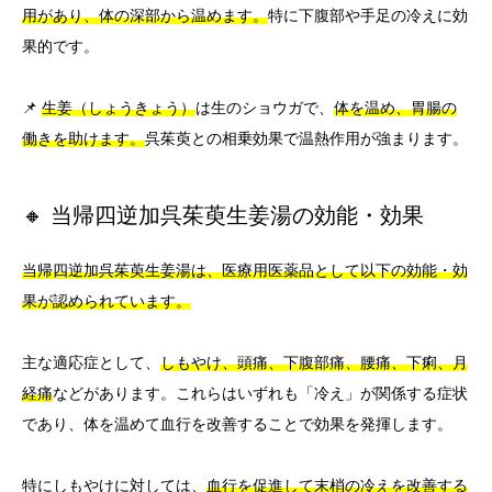
用があり、体の深部から温めます。
特に下腹部や手足の冷えに効
果的です。
📌
生姜（しょうきょう）
は生のショウガで、
体を温め、胃腸の
働きを助けます。
呉茱萸との相乗効果で温熱作用が強まります。
🔸 当帰四逆加呉茱萸生姜湯の効能・効果
当帰四逆加呉茱萸生姜湯は、医療用医薬品として以下の効能・効
果が認められています。
主な適応症として、
しもやけ、頭痛、下腹部痛、腰痛、下痢、月
経痛
などがあります。これらはいずれも「冷え」が関係する症状
であり、体を温めて血行を改善することで効果を発揮します。
特にしもやけに対しては、
血行を促進して末梢の冷えを改善する