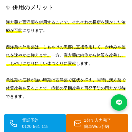
✨ 併用のメリット
漢方薬と西洋薬を併用することで、それぞれの長所を活かした治
療が可能
になります。
西洋薬の外用薬は、しもやけの患部に直接作用して、かゆみや腫
れを速やかに抑えます。
一方、
漢方薬は内側から体質を改善し、
しもやけになりにくい体づくりに貢献
します。
急性期の症状が強い時期は西洋薬で症状を抑え、同時に漢方薬で
体質改善を図ることで、症状の早期改善と再発予防の両方が期待
できます。
⚠️ 併用時の注意点
電話予約
1分で入力完了
0120-561-118
簡単Web予約
漢方薬と西洋薬を併用する際には、いくつかの注意点がありま