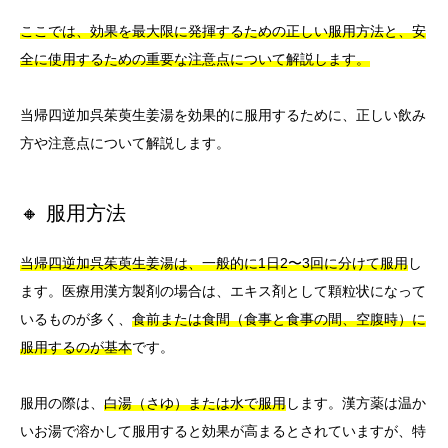
ここでは、効果を最大限に発揮するための正しい服用方法と、安
全に使用するための重要な注意点について解説します。
当帰四逆加呉茱萸生姜湯を効果的に服用するために、正しい飲み
方や注意点について解説します。
🔸 服用方法
当帰四逆加呉茱萸生姜湯は、一般的に1日2〜3回に分けて服用
し
ます。医療用漢方製剤の場合は、エキス剤として顆粒状になって
いるものが多く、
食前または食間（食事と食事の間、空腹時）に
服用するのが基本
です。
服用の際は、
白湯（さゆ）または水で服用
します。漢方薬は温か
いお湯で溶かして服用すると効果が高まるとされていますが、特