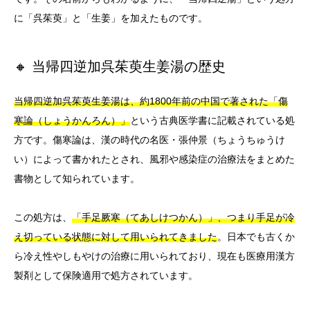
に「呉茱萸」と「生姜」を加えたものです。
🔸 当帰四逆加呉茱萸生姜湯の歴史
当帰四逆加呉茱萸生姜湯は、約1800年前の中国で著された「傷
寒論（しょうかんろん）」
という古典医学書に記載されている処
方です。傷寒論は、漢の時代の名医・張仲景（ちょうちゅうけ
い）によって書かれたとされ、風邪や感染症の治療法をまとめた
書物として知られています。
この処方は、
「手足厥寒（てあしけつかん）」、つまり手足が冷
え切っている状態に対して用いられてきました
。日本でも古くか
ら冷え性やしもやけの治療に用いられており、現在も医療用漢方
製剤として保険適用で処方されています。