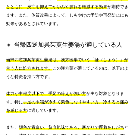
とともに、炎症を抑えてかゆみや腫れを軽減する効果
が期待でき
ます。また、体質改善によって、しもやけの予防や再発防止にも
効果があるとされています。
🔸 当帰四逆加呉茱萸生姜湯が適している人
当帰四逆加呉茱萸生姜湯は、漢方医学でいう「証（しょう）」が
合う人に処方されます。
この漢方薬が適しているのは、以下のよ
うな特徴を持つ方です。
体力が中程度以下で、手足の冷えが強い方
が主な対象となりま
す。特に
手足の末端が冷えて紫色になりやすい方、冷えると痛み
を感じる方
に適しています。
また、
顔色が青白い、貧血気味である、寒がりで厚着をしがち
と