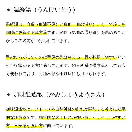
🔸 温経湯（うんけいとう）
温経湯は、血虚（血液不足）と瘀血（血の滞り）、そして冷えを
同時に改善する漢方薬
です。経絡（気血の通り道）を温めること
からこの名前がつけられています。
手のひらがほてるのに手足の先は冷える、唇が乾燥しやすい
とい
った症状がある方に適しています。婦人科系の漢方薬としても広
く使われており、月経不順や不妊症にも用いられます。
🔸 加味逍遙散（かみしょうようさん）
加味逍遙散は、ストレスや自律神経の乱れが関与する冷えに効果
的な漢方薬
です。
精神的なストレスが多い方、イライラしやすい
方、不安感が強い方
に向いています。