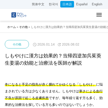
简体中文
한국어
日本語
Español
English
ホーム
»
その他
»
しもやけに漢方は効果的？当帰四逆加呉茱萸生姜湯の効能
2026.01.14
2026.08.02
その他
しもやけに漢方は効果的？当帰四逆加呉茱萸
生姜湯の効能と治療法を医師が解説
冬になると手足の指先が赤く腫れてかゆくなる「しもやけ」
に悩
まされている方は少なくありません。しもやけは
寒さによる血行
不良が原因で起こる皮膚疾患
ですが、毎年繰り返す方も多く、効
果的な治療法を探している方も多いのではないでしょうか。