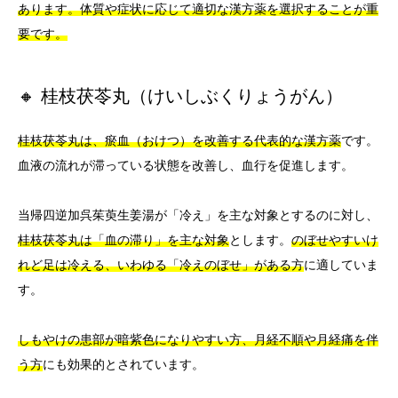
あります。体質や症状に応じて適切な漢方薬を選択することが重
要です。
🔸 桂枝茯苓丸（けいしぶくりょうがん）
桂枝茯苓丸は、瘀血（おけつ）を改善する代表的な漢方薬
です。
血液の流れが滞っている状態を改善し、血行を促進します。
当帰四逆加呉茱萸生姜湯が「冷え」を主な対象とするのに対し、
桂枝茯苓丸は「血の滞り」を主な対象
とします。
のぼせやすいけ
れど足は冷える、いわゆる「冷えのぼせ」がある方
に適していま
す。
しもやけの患部が暗紫色になりやすい方、月経不順や月経痛を伴
う方
にも効果的とされています。