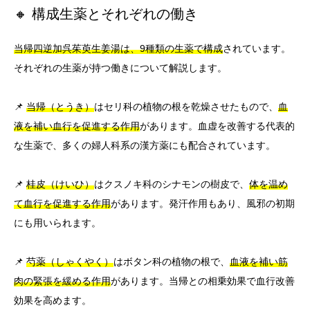
🔸 構成生薬とそれぞれの働き
当帰四逆加呉茱萸生姜湯は、9種類の生薬で構成
されています。
それぞれの生薬が持つ働きについて解説します。
📌
当帰（とうき）
はセリ科の植物の根を乾燥させたもので、
血
液を補い血行を促進する作用
があります。血虚を改善する代表的
な生薬で、多くの婦人科系の漢方薬にも配合されています。
📌
桂皮（けいひ）
はクスノキ科のシナモンの樹皮で、
体を温め
て血行を促進する作用
があります。発汗作用もあり、風邪の初期
にも用いられます。
📌
芍薬（しゃくやく）
はボタン科の植物の根で、
血液を補い筋
肉の緊張を緩める作用
があります。当帰との相乗効果で血行改善
効果を高めます。